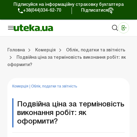
Підписуйся на інформаційну страховку бухгалтера
+38(044)334-62-70
Підписатися
Медичні КНП
Online видання «Баланс»
Online видання «Баланс-Агро»
Online бібліотека «Баланс»
Портал Баланс-Бюджет
Сервіси Баланс-Бюджет
Свiт позитива
Робота з приватними підприємцями
Господарські операції
Юридичні консультації
Спецвипуски для комерційних підприємств
Блог редакції Uteka-Комерція
Зо
Об
Сх
Головна
Комерція
Облік, податки та звiтнiсть
Подвійна ціна за терміновість виконання робіт: як
оформити?
дприємцями
ації
риємств
Зовнішньоекономічна діяльність
Облік, податки та звiтнiсть
Схеми бухгалтерських проводок
Школа бухгалтера: просто про облік
Фінансовий аудит
Приватний підприєме
Інструкції для роботи
Комерція
|
Облік, податки та звiтнiсть
Подвійна ціна за терміновість
виконання робіт: як
оформити?