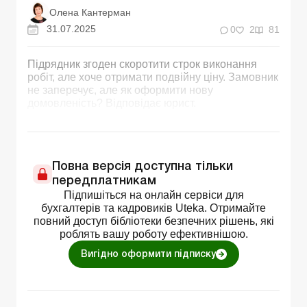
Олена Кантерман
31.07.2025
0
2
81
Підрядник згоден скоротити строк виконання
робіт, але хоче отримати подвійну ціну. Замовник
не заперечує, але як оформити нову
домовленість? Відповідає юрист.
Повна версія доступна тільки
передплатникам
Підпишіться на онлайн сервіси для
бухгалтерів та кадровиків Uteka. Отримайте
повний доступ бібліотеки безпечних рішень, які
роблять вашу роботу ефективнішою.
Вигідно оформити підписку