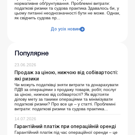
нормативне обґрунтування. Проблемні витрати:
податкові ризики та судова практика Здавалось би, у
цьому питанні неоднозначності бути не може. Однак,
як свідчить судова пр...
До усіх новин
Популярне
23.06.2026
Продаж за ціною, нижчою від собівартості:
які ризики
Чи можуть податківці зняти витрати та донарахувати
ПДВ за операціями з продажу товарів, робіт, послуг
за ціною, нижчою від собівартості? Як відстояти
ділову мету за такими операціями та мінімізувати
податкові ризики? Про все це – у статті. Проблемні
витрати: податкові ризики та судова практика...
14.07.2026
Гарантійний платіж при операційній оренді
Гарантійний платіж під час операційної оренди – це