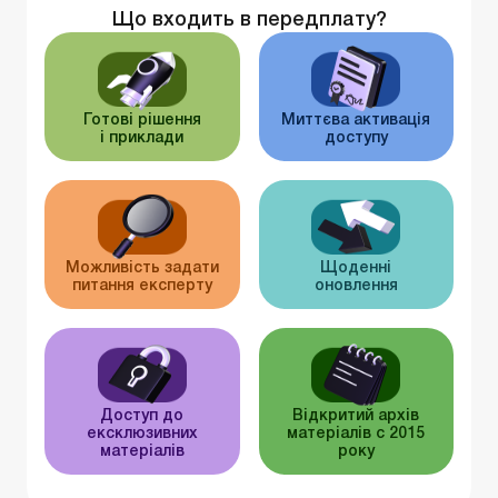
Що входить в передплату?
Готові рішення
Миттєва активація
і приклади
доступу
Можливість задати
Щоденні
питання експерту
оновлення
Доступ до
Відкритий архів
ексклюзивних
матеріалів c 2015
матеріалів
року