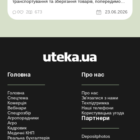
транспортування та зберігання товарів, попередимо
про податкові ризики, надамо аргументи та
нормативне обґрунтування. Проблемні витрати:
0
2
673
23.06.2026
податкові ризики та судова практика Здавалось би, у
цьому питанні неоднозначності бути не може. Однак,
як свідчить судова пр...
Головна
Про нас
Головна
Про нас
Спецтема
Зв'язатися з нами
Комерція
Техпідтримка
Вебінари
Наші телефони
Спецрозбір
Користувацька угода
Агропорадники
Партнери
Агро
Кадровик
Медичні КНП
Depositphotos
Реальна бухгалтерія