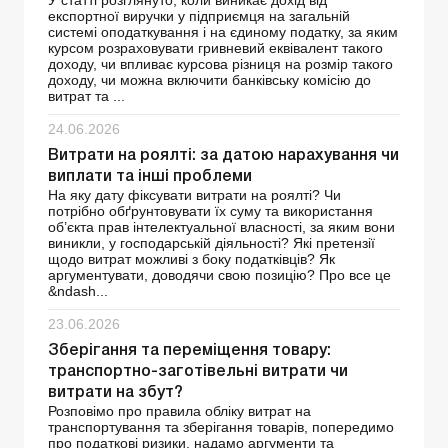
У статті розглянуто, коли виникає дохід від
експортної виручки у підприємця на загальній
системі оподаткування і на єдиному податку, за яким
курсом розраховувати гривневий еквівалент такого
доходу, чи впливає курсова різниця на розмір такого
доходу, чи можна включити банківську комісію до
витрат та ...
24.06.2026
Витрати на роялті: за датою нарахування чи
виплати та інші проблеми
На яку дату фіксувати витрати на роялті? Чи
потрібно обґрунтовувати їх суму та використання
об’єкта прав інтелектуальної власності, за яким вони
виникли, у господарській діяльності? Які претензії
щодо витрат можливі з боку податківців? Як
аргументувати, доводячи свою позицію? Про все це
&ndash...
23.06.2026
Зберігання та переміщення товару:
транспортно-заготівельні витрати чи
витрати на збут?
Розповімо про правила обліку витрат на
транспортування та зберігання товарів, попередимо
про податкові ризики, надамо аргументи та