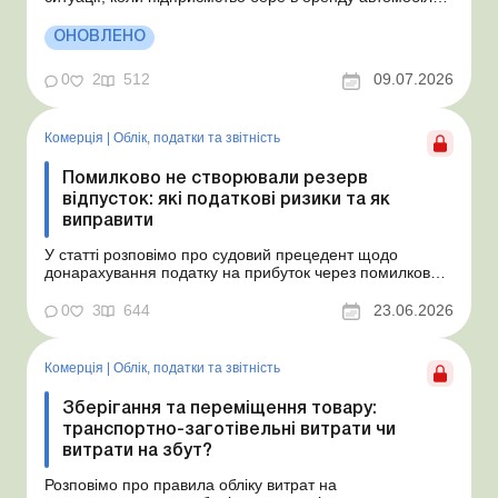
фізособи за договором, який починає діяти із середини
місяця. Підприємство орендує у фізособи автомобіль з
ОНОВЛЕНО
15.07.2026. Згідно з умовами договору орендна плата
становить 4 000 грн на місяць. Виникла...
0
2
512
09.07.2026
Комерція
|
Облік, податки та звiтнiсть
Помилково не створювали резерв
відпусток: які податкові ризики та як
виправити
У статті розповімо про судовий прецедент щодо
донарахування податку на прибуток через помилково
не створене забезпечення на оплату відпусток і
надамо рекомендації, як мінімізувати податкові ризики.
0
3
644
23.06.2026
Проблемні витрати: податкові ризики та судова
практика Розуміємо ваші хвилювання через помилкове
неств...
Комерція
|
Облік, податки та звiтнiсть
Зберігання та переміщення товару:
транспортно-заготівельні витрати чи
витрати на збут?
Розповімо про правила обліку витрат на