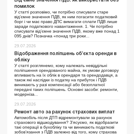
Від’ємне значення ПДВ: як використати без
помилок
У статті розповімо, чи потрібно списувати старе
від’ємне значення ПДВ, як ним погасити податковий
борг і чи має право ДПС вимагати сплати ПДВ лише
заради податкового навантаження. 1. Чи потрібно
списувати від’ємне значення ПДВ, якому вже понад 1
095 днів? Позначка «понад три роки...
29.07.2026
Відображення поліпшень об’єкта оренди в
обліку
У статті розглянемо, кому належать невіддільні
поліпшення орендованого майна, як умови договору
впливають на їх облік в орендаря та орендодавця, а
також які наслідки із податку на прибуток і ПДВ
виникають у разі компенсації або безоплатної
передачі таких поліпшень. Основні засоби: ремонти,
модерніза...
29.07.2026
Ремонт авто за рахунок страхових виплат
Автомобіль після ДТП відремонтували за рахунок
страхового відшкодування? З’ясуємо, як відобразити
такі операції в бухобліку та чи виникають податкові
зобов’язання з ПДВ залежно від того, кому страхова