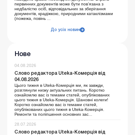
первинних документів може бути пов’язана з
недбалістю осіб, відповідальних за зберігання
документів, крадіжкою, природними катаклізмами
(пожежа, повінь ...
До усіх новин
Нове
04.08.2026
Слово редактора Uteka-Комерція від
04.08.2026
Цього тижня в Uteka-Комерція ми, як завжди,
розглянули низку актуальних питань. Коротко
ознайомлю вас із темами статей, опублікованих
цього тижня в Uteka-Комерція. Шановні колеги!
Коротко ознайомлю вас із темами статей,
опублікованих цього тижня в Uteka-Комерція.
Ремонти та поліпшення основних зас...
28.07.2026
Слово редактора Uteka-Комерція від