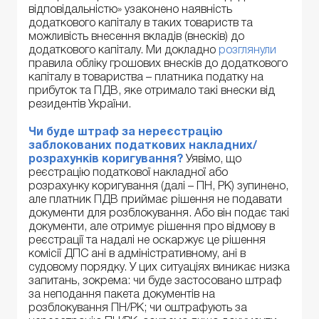
відповідальністю» узаконено наявність
додаткового капіталу в таких товариств та
можливість внесення вкладів (внесків) до
додаткового капіталу. Ми докладно
розглянули
правила обліку грошових внесків до додаткового
капіталу в товариства – платника податку на
прибуток та ПДВ, яке отримало такі внески від
резидентів України.
Чи буде штраф за нереєстрацію
заблокованих податкових накладних/
розрахунків коригування?
Уявімо, що
реєстрацію податкової накладної або
розрахунку коригування (далі – ПН, РК) зупинено,
але платник ПДВ приймає рішення не подавати
документи для розблокування. Або він подає такі
документи, але отримує рішення про відмову в
реєстрації та надалі не оскаржує це рішення
комісії ДПС ані в адміністративному, ані в
судовому порядку. У цих ситуаціях виникає низка
запитань, зокрема: чи буде застосовано штраф
за неподання пакета документів на
розблокування ПН/РК; чи оштрафують за