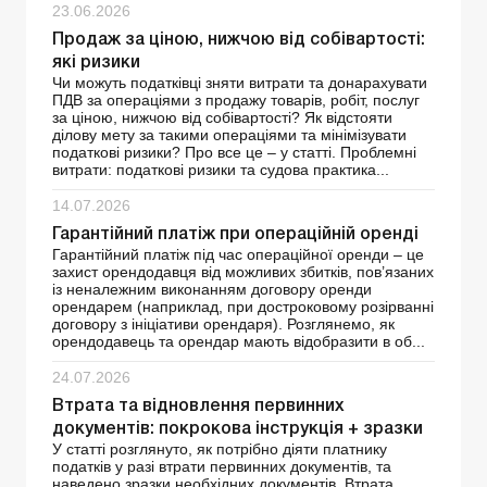
23.06.2026
Продаж за ціною, нижчою від собівартості:
які ризики
Чи можуть податківці зняти витрати та донарахувати
ПДВ за операціями з продажу товарів, робіт, послуг
за ціною, нижчою від собівартості? Як відстояти
ділову мету за такими операціями та мінімізувати
податкові ризики? Про все це – у статті. Проблемні
витрати: податкові ризики та судова практика...
14.07.2026
Гарантійний платіж при операційній оренді
Гарантійний платіж під час операційної оренди – це
захист орендодавця від можливих збитків, пов’язаних
із неналежним виконанням договору оренди
орендарем (наприклад, при достроковому розірванні
договору з ініціативи орендаря). Розглянемо, як
орендодавець та орендар мають відобразити в об...
24.07.2026
Втрата та відновлення первинних
документів: покрокова інструкція + зразки
У статті розглянуто, як потрібно діяти платнику
податків у разі втрати первинних документів, та
наведено зразки необхідних документів. Втрата