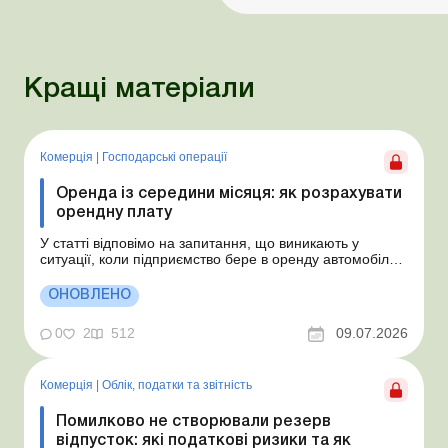
Кращі матеріали
Комерція
|
Господарські операції
Оренда із середини місяця: як розрахувати
орендну плату
У статті відповімо на запитання, що виникають у
ситуації, коли підприємство бере в оренду автомобіль у
фізособи за договором, який починає діяти із середини
місяця. Підприємство орендує у фізособи автомобіль з
ОНОВЛЕНО
15.07.2026. Згідно з умовами договору орендна плата
становить 4 000 грн на місяць. Виникла...
0
2
512
09.07.2026
Комерція
|
Облік, податки та звiтнiсть
Помилково не створювали резерв
відпусток: які податкові ризики та як