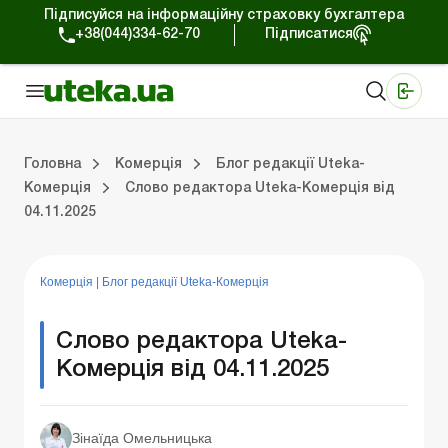
Підписуйся на інформаційну страховку бухгалтера
+38(044)334-62-70
Підписатися
Медичні КНП
Online видання «Баланс»
Online видання «Баланс-Агро»
Online бібліотека «Баланс»
Портал Баланс-Бюджет
Сервіси Баланс-Бюджет
Свiт позитива
Робота з приватними підприємцями
Господарські операції
Юридичні консультації
Спецвипуски для комерційних підприємств
Блог редакції Uteka-Комерція
Зо
Об
Сх
Головна
Комерція
Блог редакції Uteka-
Комерція
Слово редактора Uteka-Комерція від
04.11.2025
дприємцями
ації
риємств
Зовнішньоекономічна діяльність
Облік, податки та звiтнiсть
Схеми бухгалтерських проводок
Школа бухгалтера: просто про облік
Фінансовий аудит
Приватний підприєме
Інструкції для роботи
Комерція
|
Блог редакції Uteka-Комерція
Слово редактора Uteka-
Комерція від 04.11.2025
Зінаїда Омельницька