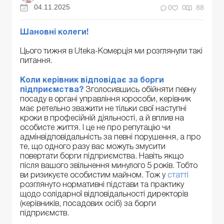
04.11.2025
0
0
88
Шановні колеги!
Цього тижня в Uteka-Комерція ми розглянули такі
питання.
Коли керівник відповідає за борги
підприємства?
Зголосившись обійняти певну
посаду в органі управління юрособи, керівник
має ретельно зважити не тільки свої наступні
кроки в професійній діяльності, а й вплив на
особисте життя. І це не про репутацію чи
адмінвідповідальність за певні порушення, а про
те, що одного разу вас можуть змусити
повертати борги підприємства. Навіть якщо
після вашого звільнення минулого 5 років. Тобто
ви ризикуєте особистим майном. Тож у
статті
розглянуто нормативні підстави та практику
щодо солідарної відповідальності директорів
(керівників, посадових осіб) за борги
підприємств.