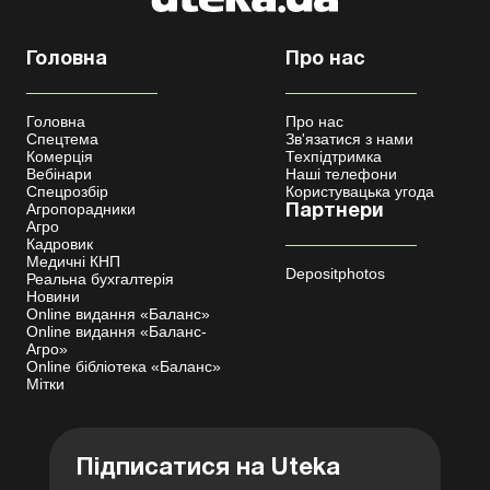
Головна
Про нас
Головна
Про нас
Спецтема
Зв'язатися з нами
Комерція
Техпідтримка
Вебінари
Наші телефони
Спецрозбір
Користувацька угода
Агропорадники
Партнери
Агро
Кадровик
Медичні КНП
Depositphotos
Реальна бухгалтерія
Новини
Online видання «Баланс»
Online видання «Баланс-
Агро»
Online бібліотека «Баланс»
Мітки
Підписатися на Uteka