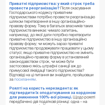
Приватні підприємства: у який строк треба
провести реорганізацію?
Після скасування
Господарського кодексу приватним
підприємствам потрібно провести реорганізацію
шляхом перетворення в іншу організаційно-
правову форму. Тому в багатьох власників таких
підприємств виникає чимало запитань,
наприклад: до якої дати потрібно перетворити
приватне підприємство в іншу організаційно
правову форму; чи можуть зараз приватні
підприємства продовжувати працювати у цьому
статусі; якщо приватне підприємство не змінить
організаційно-правову форму в установлений
законодавством строк, чи може бути
застосовано якісь штрафні санкції аж до
примусової ліквідації такого підприємства?
Відповіді на ці питання ви знайдете, пройшовши
за
посиланням
.
Роялті на користь нерезидента: як
підтвердити їх оподаткування за кордоном
для уникнення 100%-вої різниці.
Щодо роялті
передбачено дві податкові різниці: одна – на