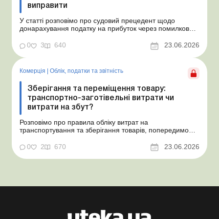
виправити
У статті розповімо про судовий прецедент щодо
донарахування податку на прибуток через помилково
не створене забезпечення на оплату відпусток і
надамо рекомендації, як мінімізувати податкові ризики.
0
3
640
23.06.2026
Проблемні витрати: податкові ризики та судова
практика Розуміємо ваші хвилювання через помилкове
неств...
Комерція
|
Облік, податки та звiтнiсть
Зберігання та переміщення товару:
транспортно-заготівельні витрати чи
витрати на збут?
Розповімо про правила обліку витрат на
транспортування та зберігання товарів, попередимо
про податкові ризики, надамо аргументи та
нормативне обґрунтування. Проблемні витрати:
0
2
670
23.06.2026
податкові ризики та судова практика Здавалось би, у
цьому питанні неоднозначності бути не може. Однак,
як свідчить судова пр...