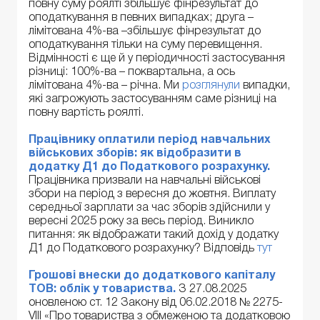
повну суму роялті збільшує фінрезультат до
оподаткування в певних випадках; друга –
лімітована 4%-ва –збільшує фінрезультат до
оподаткування тільки на суму перевищення.
Відмінності є ще й у періодичності застосування
різниці: 100%-ва – поквартальна, а ось
лімітована 4%-ва – річна. Ми
розглянули
випадки,
які загрожують застосуванням саме різниці на
повну вартість роялті.
Працівнику оплатили період навчальних
військових зборів: як відобразити в
додатку Д1 до Податкового розрахунку.
Працівника призвали на навчальні військові
збори на період з вересня до жовтня. Виплату
середньої зарплати за час зборів здійснили у
вересні 2025 року за весь період. Виникло
питання: як відображати такий дохід у додатку
Д1 до Податкового розрахунку? Відповідь
тут
Грошові внески до додаткового капіталу
ТОВ: облік у товариства.
З 27.08.2025
оновленою ст. 12 Закону від 06.02.2018 № 2275-
VIII «Про товариства з обмеженою та додатковою