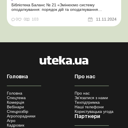
Бібліотека Баланс № 21 «Змінюємо систему
оподаткування: порядок дій та оподаткування
перехідних операцій» Про умови переходу до третьої
групи платників єдиного податку (далі – ЄП) ми
0
0
103
11.11.2024
розповіли в матеріалі «Як перейти із загальної системи
в третю групу єдинників». А тут...
Головна
Про нас
Головна
Про нас
Спецтема
Зв'язатися з нами
Комерція
Техпідтримка
Вебінари
Наші телефони
Спецрозбір
Користувацька угода
Агропорадники
Партнери
Агро
Кадровик