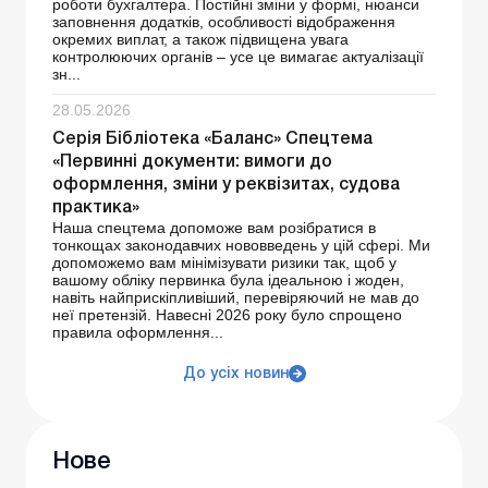
роботи бухгалтера. Постійні зміни у формі, нюанси
заповнення додатків, особливості відображення
окремих виплат, а також підвищена увага
контролюючих органів – усе це вимагає актуалізації
зн...
28.05.2026
Серія Бібліотека «Баланс» Спецтема
«Первинні документи: вимоги до
оформлення, зміни у реквізитах, судова
практика»
Наша спецтема допоможе вам розібратися в
тонкощах законодавчих нововведень у цій сфері. Ми
допоможемо вам мінімізувати ризики так, щоб у
вашому обліку первинка була ідеальною і жоден,
навіть найприскіпливіший, перевіряючий не мав до
неї претензій. Навесні 2026 року було спрощено
правила оформлення...
До усіх новин
Нове