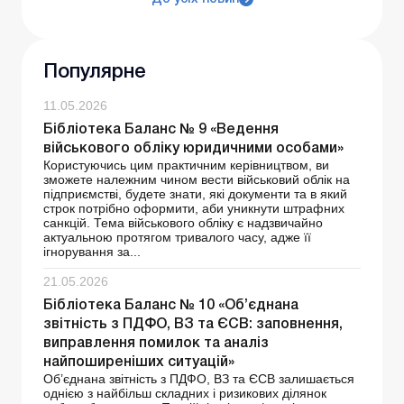
Популярне
11.05.2026
Бібліотека Баланс № 9 «Ведення
військового обліку юридичними особами»
Користуючись цим практичним керівництвом, ви
зможете належним чином вести військовий облік на
підприємстві, будете знати, які документи та в який
строк потрібно оформити, аби уникнути штрафних
санкцій. Тема військового обліку є надзвичайно
актуальною протягом тривалого часу, адже її
ігнорування за...
21.05.2026
Бібліотека Баланс № 10 «Об’єднана
звітність з ПДФО, ВЗ та ЄСВ: заповнення,
виправлення помилок та аналіз
найпоширеніших ситуацій»
Об’єднана звітність з ПДФО, ВЗ та ЄСВ залишається
однією з найбільш складних і ризикових ділянок