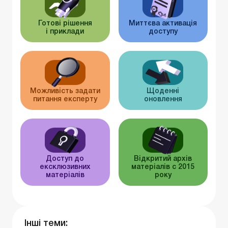
Готові рішення
Миттєва активація
і приклади
доступу
Можливість задати
Щоденні
питання експерту
оновлення
Доступ до
Відкритий архів
ексклюзивних
матеріалів c 2015
матеріалів
року
Інші теми: