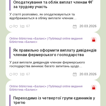
Оподаткування та облік виплат членам ФГ
за трудову участь
У статті розповімо, як оподатковуються та
відображаються в обліку виплати членам
фермерського господарства за їхню трудову участь, які
не є зарплатою та не вважаються дивідендами.
0
1
67
20.03.2026
Бібліотека Баланс № 5 «Дивіденди: інструкція з
оформлення, обліку та оподаткування» На відміну від
осіб, з...
Online бібліотека «Баланс»
|
Публікації online видання
Бібліотека «Баланс»
Як правильно оформити виплату дивідендів
членам фермерського господарства
У разі виплати дивідендів членам фермерського
господарства виникає багато запитань щодо
періодичності таких виплат та їх документального
оформлення. Відповіді на основні з них надамо в цій
0
1
67
20.03.2026
статті. Бібліотека Баланс № 5 «Дивіденди: інструкція з
оформлення, обліку та оподаткування» Поряд...
Online бібліотека «Баланс»
|
Публікації online видання
Бібліотека «Баланс»
Переходимо із четвертої групи єдинників у
третю