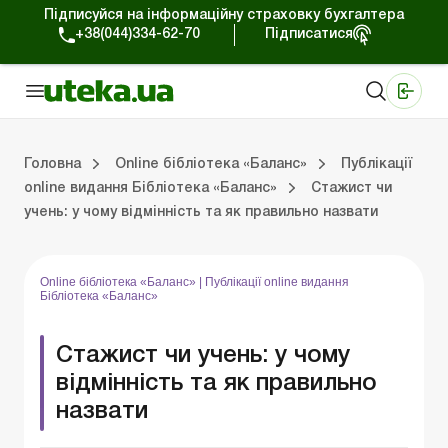
Підписуйся на інформаційну страховку бухгалтера
+38(044)334-62-70
Підписатися
Медичні КНП
Online видання «Баланс»
Online видання «Баланс-Агро»
Online бібліотека «Баланс»
Портал Баланс-Бюджет
Сервіси Баланс-Бюджет
Свiт позитива
На головну “Online бібліотека «Баланс»”
Публікації online видання Бібліотека «Баланс»
Випуски online виданн
Головна
Online бібліотека «Баланс»
Публікації
online видання Бібліотека «Баланс»
Стажист чи
учень: у чому відмінність та як правильно назвати
Випуски online видання Бібліотека «Баланс»
Портал Баланс-Бюджет
Календар бухгалтера
Дані для розрахунків
Online бібліотека «Баланс»
|
Публікації online видання
Бібліотека «Баланс»
Стажист чи учень: у чому
відмінність та як правильно
назвати