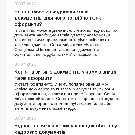
30.07.2026
Нотаріальне засвідчення копій
документів: для чого потрібно та як
оформити?
Із статті ви можете дізнатися, у яких випадках копію
документа необхідно засвідчувати у нотаріуса, а
також за якими правилами нотаріуси здійснюють
таке засвідчення. Серія Бібліотека «Баланс»
Спецтема «Первинні та кадрові документи:
оригінали, копії, дублікати» У випадках, п...
30.07.2026
Копія та витяг з документа: у чому різниця
та як оформити
У статті розглянуто, у чому полягає різниця між
копією документа та витягом з документа, як вони
оформлюються, а також наведено їх зразки. Серія
Бібліотека «Баланс» Спецтема «Первинні та кадрові
документи: оригінали, копії, дублікати» Копія або
витяг із документа може знадо...
30.07.2026
Відновлення знищених унаслідок обстрілу
кадрових документів