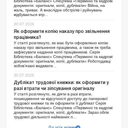
Бібліотека «Баланс» Спецтема «Первинні та кадрові
документи: оригінали, копії, дублікати» Війна, на
жаль, триває. А внаслідок обстрілів і руйнувань
відбувається втр...
30.07.2026
Як оформити копію наказу про звільнення
працівника?
У статті розглянуто, як має бути оформлено копію
наказу про звільнення працівника, а також як треба
зафіксувати надання копії працівникові. Серія
Бібліотека «Баланс» Спецтема «Первинні та кадрові
документи: оригінали, копії, дублікати» Роботодавці
зобов’язані видавати...
30.07.2026
Дублікат трудової книжки: як оформити у
разі втрати чи зіпсування оригіналу
У статті розглянуто, як діяти в разі втрати,
пошкодження чи відсутності доступу до паперової
трудової книжки та як оформити її дублікат Серія
Бібліотека «Баланс» Спецтема «Первинні та кадрові
документи: оригінали, копії, дублікати» Зараз облік
трудової діяльності найманих п...
До усіх новин