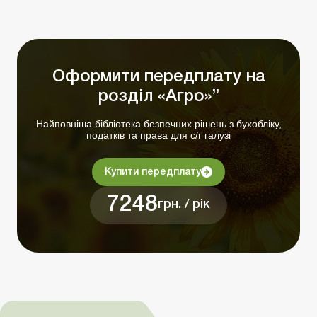
Оформити передплату на
розділ «Агро»”
Найповніша бібліотека безпечних рішень з бухобліку,
податків та права для с/г галузі
Купити передплату
7248
грн. / рік