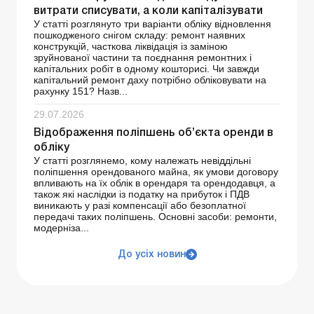
витрати списувати, а коли капіталізувати
У статті розглянуто три варіанти обліку відновлення
пошкодженого снігом складу: ремонт наявних
конструкцій, часткова ліквідація із заміною
зруйнованої частини та поєднання ремонтних і
капітальних робіт в одному кошторисі. Чи завжди
капітальний ремонт даху потрібно обліковувати на
рахунку 151? Назв...
29.07.2026
Відображення поліпшень об’єкта оренди в
обліку
У статті розглянемо, кому належать невіддільні
поліпшення орендованого майна, як умови договору
впливають на їх облік в орендаря та орендодавця, а
також які наслідки із податку на прибуток і ПДВ
виникають у разі компенсації або безоплатної
передачі таких поліпшень. Основні засоби: ремонти,
модерніза...
До усіх новин