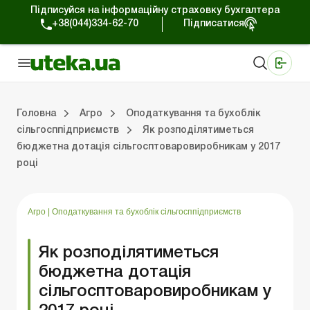
Підписуйся на інформаційну страховку бухгалтера
+38(044)334-62-70
Підписатися
Медичні КНП
Online видання «Баланс»
Online видання «Баланс-Агро»
Online бібліотека «Баланс»
Портал Баланс-Бюджет
Сервіси Баланс-Бюджет
Свiт позитива
Оподаткування та бухоблік сільгосппідприємств
Фермерське господарство
Школа бухгалтера с/г галузі
Галузевий бухгалтерський облік в С/Г
Перевірки с/г підприємств
Головна
Агро
Оподаткування та бухоблік
сільгосппідприємств
Як розподілятиметься
бюджетна дотація сільгосптоваровиробникам у 2017
лік сільгосппідприємств
арство
/Г
ємств
Земля та земельні правовідносини
Юридичні консультації
Спецвипуски для агропідприємств
Блог редакції Uteka-Агро
Господарські операції в агросекто
Оплата праці та кадри в С
Державна підтримка та інвестиції
Розрахунки в С/Г
році
Агро
|
Оподаткування та бухоблік сільгосппідприємств
Як розподілятиметься
бюджетна дотація
сільгосптоваровиробникам у