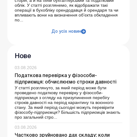
сторін, а й на їхній бухгалтерський та податковий
облік. У статті розглянемо, як відображати такі
операції в бухобліку орендодавця й орендаря та чи
впливають вони на визначення об’єкта обкладення
по...
До усіх новин
Нове
03.08.2026
Податкова перевірка у фізособи-
підприємця: обчислюємо строки давності
У статті розглянуто, за який період може бути
проведено податкову перевірку у фізособи-
підприємця з огляду на призупинення перебігу
строків давності на період карантину та воєнного
стану. За який період сьогодні можуть перевірити
фізособу-підприємця? Більшість підприємців знають
про загальний стро...
03.08.2026
Частково зруйновано дах складу: коли