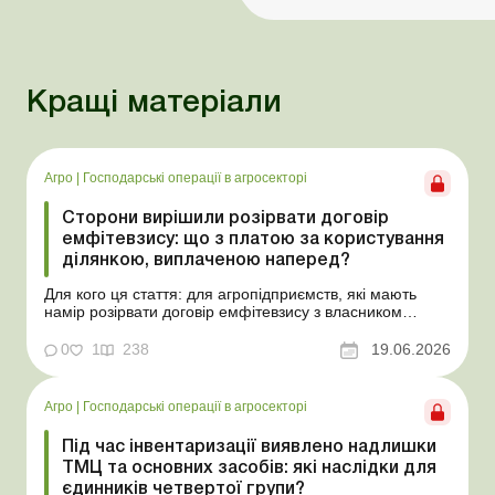
Кращі матеріали
Агро
|
Господарські операції в агросекторі
Сторони вирішили розірвати договір
емфітевзису: що з платою за користування
ділянкою, виплаченою наперед?
Для кого ця стаття: для агропідприємств, які мають
намір розірвати договір емфітевзису з власником
земельної ділянки за взаємною згодою. Ускладнімо цю
ситуацію тим, що плата за користування земельною
0
1
238
19.06.2026
ділянкою була виплачена власнику наперед за декілька
років. У такому разі перед емфітевтом і власник...
Агро
|
Господарські операції в агросекторі
Під час інвентаризації виявлено надлишки
ТМЦ та основних засобів: які наслідки для
єдинників четвертої групи?