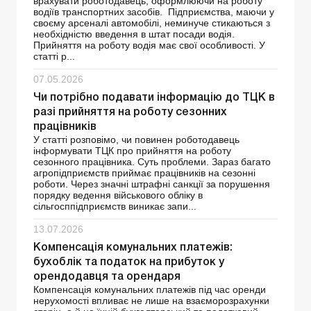
врахувати роботодавець, оформлюючи на роботу
водіїв транспортних засобів. Підприємства, маючи у
своєму арсеналі автомобілі, неминуче стикаються з
необхідністю введення в штат посади водія.
Прийняття на роботу водія має свої особливості. У
статті р...
07.05.2026
Чи потрібно подавати інформацію до ТЦК в
разі прийняття на роботу сезонних
працівників
У статті розповімо, чи повинен роботодавець
інформувати ТЦК про прийняття на роботу
сезонного працівника. Суть проблеми. Зараз багато
агропідприємств приймає працівників на сезонні
роботи. Через значні штрафні санкції за порушення
порядку ведення військового обліку в
сільгосппідприємств виникає запи...
13.07.2026
Компенсація комунальних платежів:
бухоблік та податок на прибуток у
орендодавця та орендаря
Компенсація комунальних платежів під час оренди
нерухомості впливає не лише на взаєморозрахунки