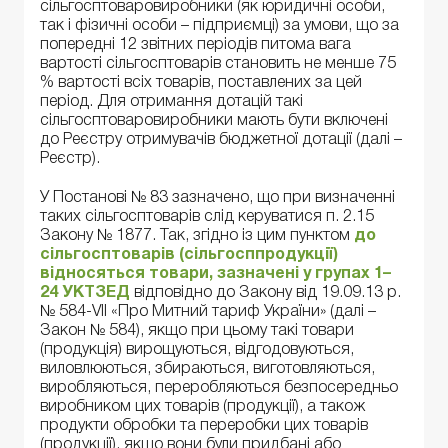
сільгосптоваровиробники (як юридичні особи,
так і фізичні особи – підприємці) за умови, що за
попередні 12 звітних періодів питома вага
вартості сільгосптоварів становить не менше 75
% вартості всіх товарів, поставлених за цей
період. Для отримання дотацій такі
сільгосптоваровиробники мають бути включені
до Реєстру отримувачів бюджетної дотації (далі –
Реєстр).
У Постанові № 83 зазначено, що при визначенні
таких сільгосптоварів слід керуватися п. 2.15
Закону № 1877. Так, згідно із цим пунктом
до
сільгосптоварів (сільгосппродукції)
відносяться товари, зазначені у групах 1–
24 УКТЗЕД
відповідно до Закону від 19.09.13 р.
№ 584-VII «Про Митний тариф України» (далі –
Закон № 584), якщо при цьому такі товари
(продукція) вирощуються, відгодовуються,
виловлюються, збираються, виготовляються,
виробляються, переробляються безпосередньо
виробником цих товарів (продукції), а також
продукти обробки та переробки цих товарів
(продукції), якщо вони були придбані або