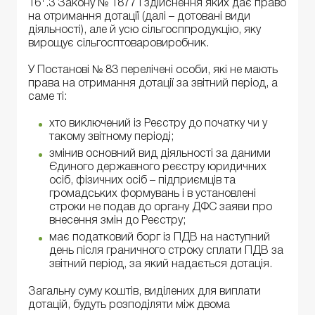
16
.3 Закону № 1877 і здійснення яких дає право
на отримання дотації (далі – дотовані види
діяльності), але й усю сільгосппродукцію, яку
вирощує сільгосптоваровиробник.
У Постанові № 83 перелічені особи, які не мають
права на отримання дотації за звітний період, а
саме ті:
хто виключений із Реєстру до початку чи у
такому звітному періоді;
змінив основний вид діяльності за даними
Єдиного державного реєстру юридичних
осіб, фізичних осіб – підприємців та
громадських формувань і в установлені
строки не подав до органу ДФС заяви про
внесення змін до Реєстру;
має податковий борг із ПДВ на наступний
день після граничного строку сплати ПДВ за
звітний період, за який надається дотація.
Загальну суму коштів, виділених для виплати
дотацій, будуть розподіляти між двома