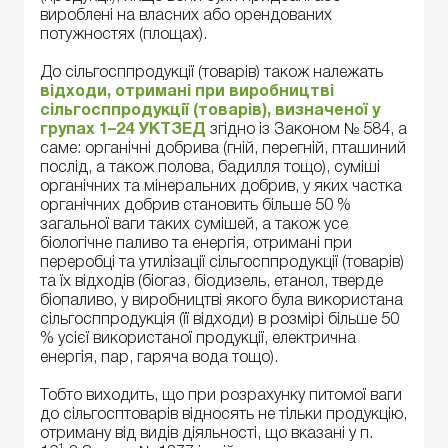
вироблені на власних або орендованих
потужностях (площах).
До сільгосппродукції (товарів) також належать
відходи, отримані при виробництві
сільгосппродукції (товарів), визначеної у
групах 1–24 УКТЗЕД
згідно із Законом № 584, а
саме: органічні добрива (гній, перегній, пташиний
послід, а також полова, бадилля тощо), суміші
органічних та мінеральних добрив, у яких частка
органічних добрив становить більше 50 %
загальної ваги таких сумішей, а також усе
біологічне паливо та енергія, отримані при
переробці та утилізації сільгосппродукції (товарів)
та їх відходів (біогаз, біодизель, етанол, тверде
біопаливо, у виробництві якого була використана
сільгосппродукція (її відходи) в розмірі більше 50
% усієї використаної продукції, електрична
енергія, пар, гаряча вода тощо).
Тобто виходить, що при розрахунку питомої ваги
до сільгосптоварів відносять не тільки продукцію,
отриману від видів діяльності, що вказані у п.
1