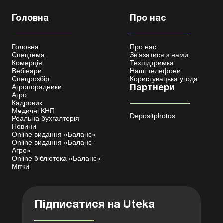
Головна
Про нас
Головна
Про нас
Спецтема
Зв'язатися з нами
Комерція
Техпідтримка
Вебінари
Наші телефони
Спецрозбір
Користувацька угода
Агропорадники
Партнери
Агро
Кадровик
Медичні КНП
Depositphotos
Реальна бухгалтерія
Новини
Online видання «Баланс»
Online видання «Баланс-
Агро»
Online бібліотека «Баланс»
Мітки
Підписатися на Uteka