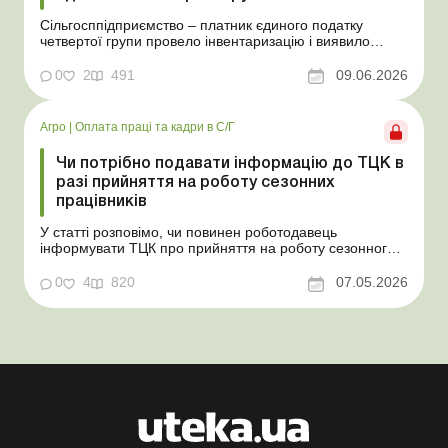
Сільгосппідприємство – платник єдиного податку
четвертої групи провело інвентаризацію і виявило
надлишки не оприбуткованих під час придбання
товарів, продукції власного виробництва, а також
0
2
491
09.06.2026
основних засобів (далі – ОЗ). Як вплинуть такі
надлишки при їх оприбуткуванні на частку сільгоспто...
Агро
|
Оплата праці та кадри в С/Г
Чи потрібно подавати інформацію до ТЦК в
разі прийняття на роботу сезонних
працівників
У статті розповімо, чи повинен роботодавець
інформувати ТЦК про прийняття на роботу сезонного
працівника. Суть проблеми. Зараз багато
агропідприємств приймає працівників на сезонні
0
4
820
07.05.2026
роботи. Через значні штрафні санкції за порушення
порядку ведення військового обліку в
сільгосппідприємств виникає запи...