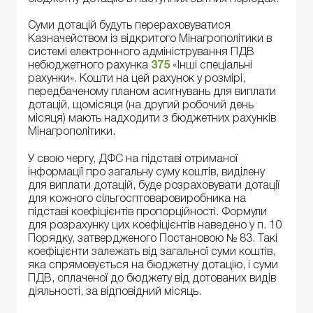
Суми дотацій будуть перераховуватися
Казначейством із відкритого Мінагрополітики в
системі електронного адміністрування ПДВ
небюджетного рахунка
375
«Інші спеціальні
рахунки». Кошти на цей рахунок у розмірі,
передбаченому планом асигнувань для виплати
дотацій, щомісяця (на другий робочий день
місяця) мають надходити з бюджетних рахунків
Мінагрополітики.
У свою чергу, ДФС на підставі отриманої
інформації про загальну суму коштів, виділену
для виплати дотацій, буде розраховувати дотації
для кожного сільгосптоваровиробника на
підставі коефіцієнтів пропорційності. Формули
для розрахунку цих коефіцієнтів наведено у п. 10
Порядку, затвердженого Постановою № 83. Такі
коефіцієнти залежать від загальної суми коштів,
яка спрямовується на бюджетну дотацію, і суми
ПДВ, сплаченої до бюджету від дотованих видів
діяльності, за відповідний місяць.