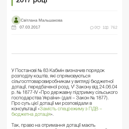
2017 році
Світлана Мальшакова
07.03.2017
0
1
762
У Постанові № 83 Кабмін визначив порядок
розподілу коштів, які спрямовуються
сільгосптоваровиробникам у вигляді бюджетної
І
дотації, передбаченої розд. V
Закону від 24.06.04
р. № 1877-IV «Про державну підтримку сільського
господарства України» (далі – Закон № 1877).
Про суть цієї дотації ми розповідали в
консультації «
Замість спецрежиму з ПДВ –
бюджетна дотація
».
Так, право на отримання дотації мають