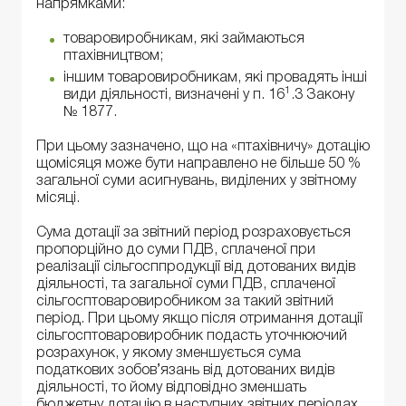
напрямками:
товаровиробникам, які займаються
птахівництвом;
іншим товаровиробникам, які провадять інші
1
види діяльності, визначені у п. 16
.3 Закону
№ 1877.
При цьому зазначено, що на «птахівничу» дотацію
щомісяця може бути направлено не більше 50 %
загальної суми асигнувань, виділених у звітному
місяці.
Сума дотації за звітний період розраховується
пропорційно до суми ПДВ, сплаченої при
реалізації сільгосппродукції від дотованих видів
діяльності, та загальної суми ПДВ, сплаченої
сільгосптоваровиробником за такий звітний
період. При цьому якщо після отримання дотації
сільгосптоваровиробник подасть уточнюючий
розрахунок, у якому зменшується сума
податкових зобов’язань від дотованих видів
діяльності, то йому відповідно зменшать
бюджетну дотацію в наступних звітних періодах.