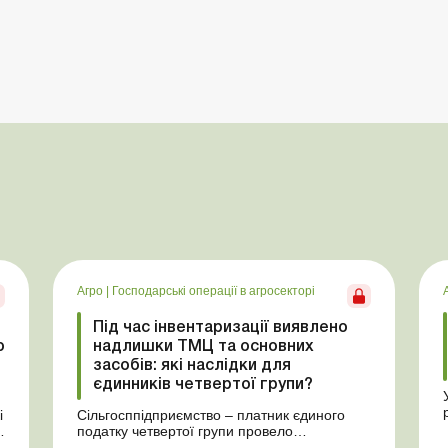
Агро
|
Господарські операції в агросекторі
Під час інвентаризації виявлено
ю
надлишки ТМЦ та основних
засобів: які наслідки для
єдинників четвертої групи?
і
Сільгосппідприємство – платник єдиного
податку четвертої групи провело
ю
інвентаризацію і виявило надлишки не