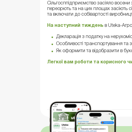
Сільгосппідприємство засіяло восени з
переорють та на цих площах засіють сі
та включати до собівартості виробни
На наступний тиждень
в Uteka-Агро
Декларація з податку на нерухоміс
Особливості транспортування та зб
Як оформити та відобразити в бухоб
Легкої вам роботи та корисного ч
Читати всі матеріали >>>