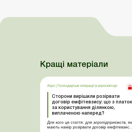
Кращі матеріали
Агро
|
Господарські операції в агросекторі
Сторони вирішили розірвати
договір емфітевзису: що з плато
за користування ділянкою,
виплаченою наперед?
Для кого ця стаття: для агропідприємств, як
мають намір розірвати договір емфітевзису
з власником земельної ділянки за взаємно