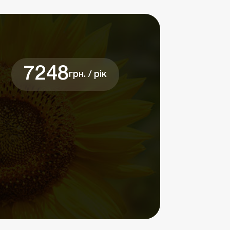
7248
грн. / рік