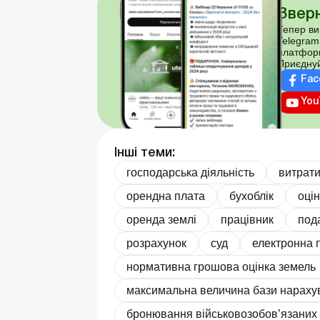
Зверн
Тепер ви
Telegram
платфор
Приєднуй
Fac
You
Інші теми:
господарська діяльність
витрат
орендна плата
бухоблік
оці
оренда землі
працівник
под
розрахунок
суд
електронна 
нормативна грошова оцінка земель
максимальна величина бази нараху
бронювання військовозобов’язаних