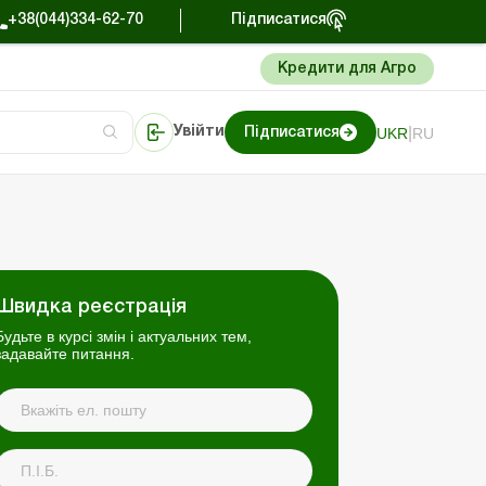
+38(044)334-62-70
Підписатися
Кредити для Агро
|
UKR
RU
Увійти
Підписатися
торі
Портал Баланс-Бюджет
Швидка реєстрація
Будьте в курсі змін і актуальних тем,
задавайте питання.