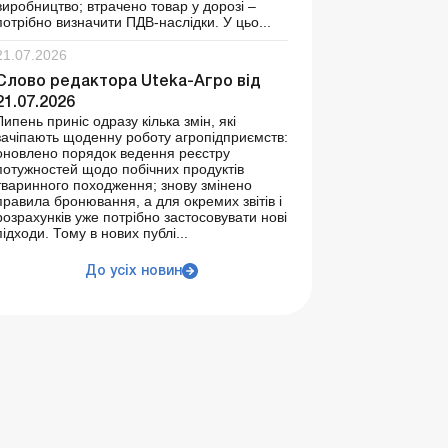
виробництво; втрачено товар у дорозі –
потрібно визначити ПДВ-наслідки. У цьо...
21.07.2026
Слово редактора Uteka-Агро від
21.07.2026
Липень приніс одразу кілька змін, які
зачіпають щоденну роботу агропідприємств:
оновлено порядок ведення реєстру
потужностей щодо побічних продуктів
тваринного походження; знову змінено
правила бронювання, а для окремих звітів і
розрахунків уже потрібно застосовувати нові
підходи. Тому в нових публі...
До усіх новин