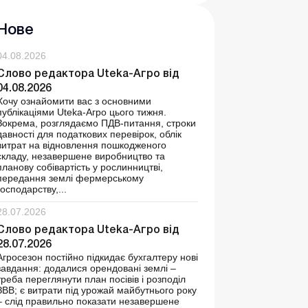
Нове
04.08.2026
Слово редактора Uteka-Агро від
04.08.2026
Хочу ознайомити вас з основними
публікаціями Uteka-Агро цього тижня.
Зокрема, розглядаємо ПДВ-питання, строки
давності для податкових перевірок, облік
витрат на відновлення пошкодженого
складу, незавершене виробництво та
планову собівартість у рослинництві,
передання землі фермерському
господарству,...
28.07.2026
Слово редактора Uteka-Агро від
28.07.2026
Агросезон постійно підкидає бухгалтеру нові
завдання: додалися орендовані землі –
треба переглянути план посівів і розподіл
ЗВВ; є витрати під урожай майбутнього року
– слід правильно показати незавершене