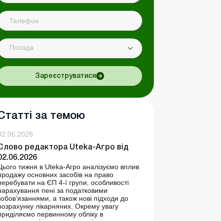
Посада
Зареєструватися
Статті за темою
02.06.2026
Слово редактора Uteka-Агро від
02.06.2026
Цього тижня в Uteka-Агро аналізуємо вплив
продажу основних засобів на право
перебувати на ЄП 4-ї групи, особливості
нарахування пені за податковими
зобов’язаннями, а також нові підходи до
розрахунку лікарняних. Окрему увагу
приділяємо первинному обліку в