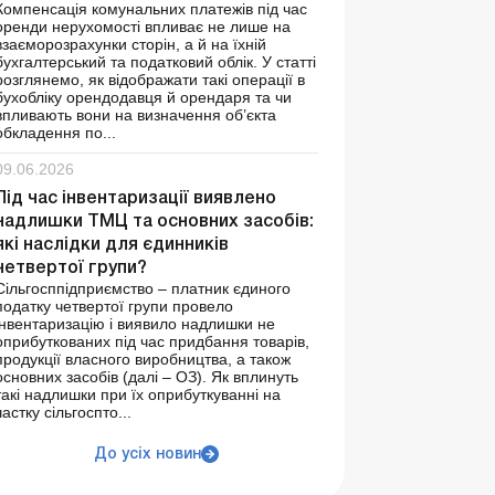
Компенсація комунальних платежів під час
оренди нерухомості впливає не лише на
взаєморозрахунки сторін, а й на їхній
бухгалтерський та податковий облік. У статті
розглянемо, як відображати такі операції в
бухобліку орендодавця й орендаря та чи
впливають вони на визначення об’єкта
обкладення по...
09.06.2026
Під час інвентаризації виявлено
надлишки ТМЦ та основних засобів:
які наслідки для єдинників
четвертої групи?
Сільгосппідприємство – платник єдиного
податку четвертої групи провело
інвентаризацію і виявило надлишки не
оприбуткованих під час придбання товарів,
продукції власного виробництва, а також
основних засобів (далі – ОЗ). Як вплинуть
такі надлишки при їх оприбуткуванні на
частку сільгоспто...
До усіх новин