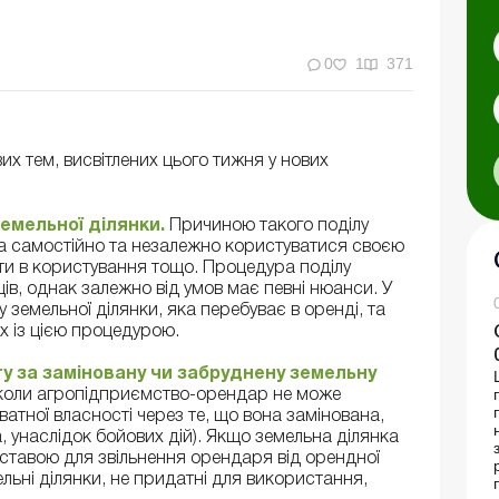
0
1
371
х тем, висвітлених цього тижня у нових
емельної ділянки.
Причиною такого поділу
а самостійно та незалежно користуватися своєю
ати в користування тощо. Процедура поділу
ів, однак залежно від умов має певні нюанси. У
 земельної ділянки, яка перебуває в оренді, та
их із цією процедурою.
у за заміновану чи забруднену земельну
 коли агропідприємство-орендар не може
атної власності через те, що вона замінована,
 унаслідок бойових дій). Якщо земельна ділянка
дставою для звільнення орендаря від орендної
ельні ділянки, не придатні для використання,