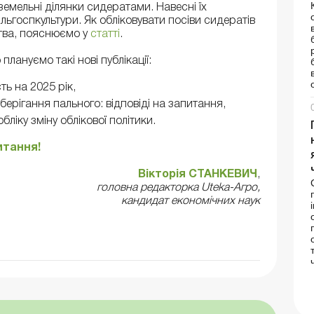
емельні ділянки сидератами. Навесні їх
льгоспкультури. Як обліковувати посіви сидератів
цтва, пояснюємо у
статті
.
 плануємо такі нові публікації:
ть на 2025 рік,
ерігання пального: відповіді на запитання,
ліку зміну облікової політики.
итання!
Вікторія СТАНКЕВИЧ
,
головна редакторка Uteka-Агро,
кандидат економічних наук