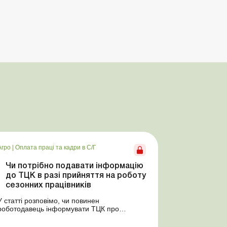
Агро
|
Оплата праці та кадри в С/Г
Чи потрібно подавати інформацію
до ТЦК в разі прийняття на роботу
сезонних працівників
У статті розповімо, чи повинен
роботодавець інформувати ТЦК про
прийняття на роботу сезонного працівника.
Суть проблеми. Зараз багато