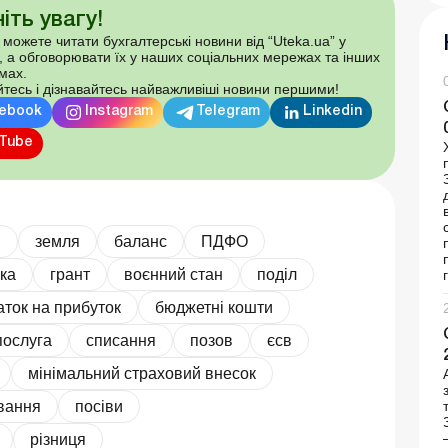
іть увагу!
 можете читати бухгалтерські новини від “Uteka.ua” у
, а обговорювати їх у наших соціальних мережах та інших
мах.
тесь і дізнавайтесь найважливіші новини першими!
ebook
Instagram
Telegram
Linkedin
Tube
и
земля
баланс
ПДФО
нка
грант
воєнний стан
поділ
аток на прибуток
бюджетні кошти
послуга
списання
позов
єсв
мінімальний страховий внесок
вання
посіви
різниця