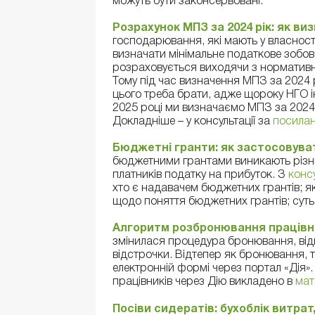
можуть бути законсервовані.
Розрахунок МПЗ за 2024 рік: як ви
господарювання, які мають у власності 
визначати мінімальне податкове зобов
розраховується виходячи з нормативної
Тому під час визначення МПЗ за 2024 
цього треба брати, адже щороку НГО ін
2025 році ми визначаємо МПЗ за 2024 р
Докладніше – у консультації за
посила
Бюджетні гранти: як застосовуват
бюджетними грантами виникають різниц
платників податку на прибуток. З
консу
хто є надавачем бюджетних грантів; як
щодо поняття бюджетних грантів; суть
Алгоритм розбронювання працівни
змінилася процедура бронювання, відп
відстрочки. Відтепер як бронювання, 
електронній формі через портал «Дія
працівників через Дію викладено в
мат
Посіви сидератів: бухоблік витрат