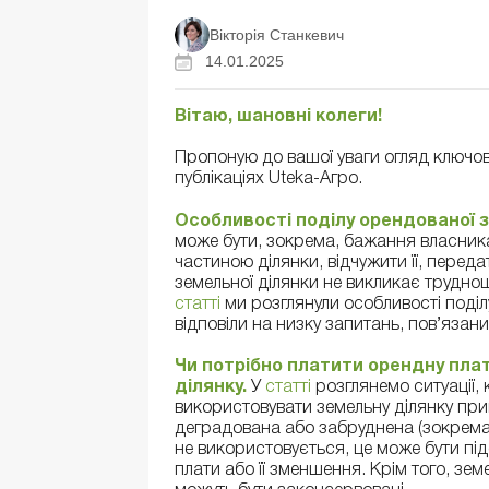
Вікторія Станкевич
14.01.2025
Вітаю, шановні колеги!
Пропоную до вашої уваги огляд ключови
публікаціях Uteka-Агро.
Особливості поділу орендованої з
може бути, зокрема, бажання власник
частиною ділянки, відчужити її, перед
земельної ділянки не викликає труднощ
статті
ми розглянули особливості поділу
відповіли на низку запитань, пов’язан
Чи потрібно платити орендну плат
ділянку.
У
статті
розглянемо ситуації,
використовувати земельну ділянку прив
деградована або забруднена (зокрема,
не використовується, це може бути пі
плати або її зменшення. Крім того, зем