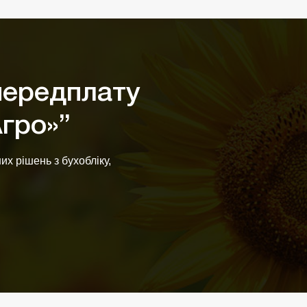
ередплату
Агро»”
х рішень з бухобліку,