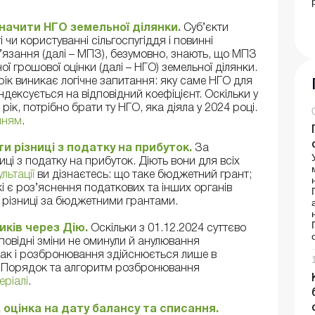
значити НГО земельної ділянки.
Суб’єкти
чи користуванні сільгоспугіддя і повинні
’язання (далі – МПЗ), безумовно, знають, що МПЗ
 грошової оцінки (далі – НГО) земельної ділянки.
рік виникає логічне запитання: яку саме НГО для
дексується на відповідний коефіцієнт. Оскільки у
ік, потрібно брати ту НГО, яка діяла у 2024 році.
нням
.
и різниці з податку на прибуток.
За
і з податку на прибуток. Діють вони для всіх
льтації
ви дізнаєтесь: що таке бюджетний грант;
і є роз’яснення податкових та інших органів
 різниці за бюджетними грантами.
ків через Дію.
Оскільки з 01.12.2024 суттєво
овідні зміни не оминули й анулювання
так і розбронювання здійснюється лише в
». Порядок та алгоритм розбронювання
еріалі
.
, оцінка на дату балансу та списання.