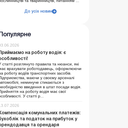
рослинництві та тваринництві, питанням ...
До усіх новин
Популярне
03.06.2026
Приймаємо на роботу водія: є
особливості!
У статті розглянуто правила та нюанси, які
має врахувати роботодавець, оформлюючи
на роботу водіїв транспортних засобів.
Підприємства, маючи у своєму арсеналі
автомобілі, неминуче стикаються з
необхідністю введення в штат посади водія.
Прийняття на роботу водія має свої
особливості. У статті р...
13.07.2026
Компенсація комунальних платежів:
бухоблік та податок на прибуток у
орендодавця та орендаря