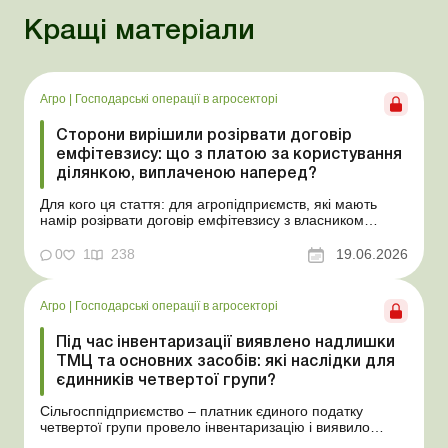
Кращі матеріали
Агро
|
Господарські операції в агросекторі
Сторони вирішили розірвати договір
емфітевзису: що з платою за користування
ділянкою, виплаченою наперед?
Для кого ця стаття: для агропідприємств, які мають
намір розірвати договір емфітевзису з власником
земельної ділянки за взаємною згодою. Ускладнімо цю
ситуацію тим, що плата за користування земельною
0
1
238
19.06.2026
ділянкою була виплачена власнику наперед за декілька
років. У такому разі перед емфітевтом і власник...
Агро
|
Господарські операції в агросекторі
Під час інвентаризації виявлено надлишки
ТМЦ та основних засобів: які наслідки для
єдинників четвертої групи?
Сільгосппідприємство – платник єдиного податку
четвертої групи провело інвентаризацію і виявило
надлишки не оприбуткованих під час придбання