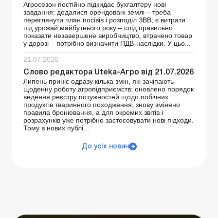
Агросезон постійно підкидає бухгалтеру нові
завдання: додалися орендовані землі – треба
переглянути план посівів і розподіл ЗВВ; є витрати
під урожай майбутнього року – слід правильно
показати незавершене виробництво; втрачено товар
у дорозі – потрібно визначити ПДВ-наслідки. У цьо...
21.07.2026
Слово редактора Uteka-Агро від 21.07.2026
Липень приніс одразу кілька змін, які зачіпають
щоденну роботу агропідприємств: оновлено порядок
ведення реєстру потужностей щодо побічних
продуктів тваринного походження; знову змінено
правила бронювання, а для окремих звітів і
розрахунків уже потрібно застосовувати нові підходи.
Тому в нових публі...
До усіх новин