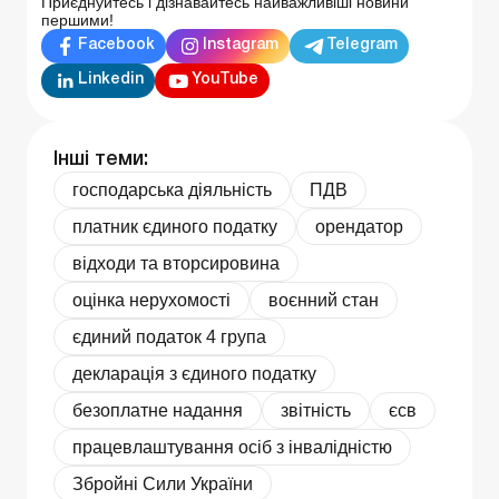
Приєднуйтесь і дізнавайтесь найважливіші новини
першими!
Facebook
Instagram
Telegram
Linkedin
YouTube
Інші теми:
господарська діяльність
ПДВ
платник єдиного податку
орендатор
відходи та вторсировина
оцінка нерухомості
воєнний стан
єдиний податок 4 група
декларація з єдиного податку
безоплатне надання
звітність
єсв
працевлаштування осіб з інвалідністю
Збройні Сили України