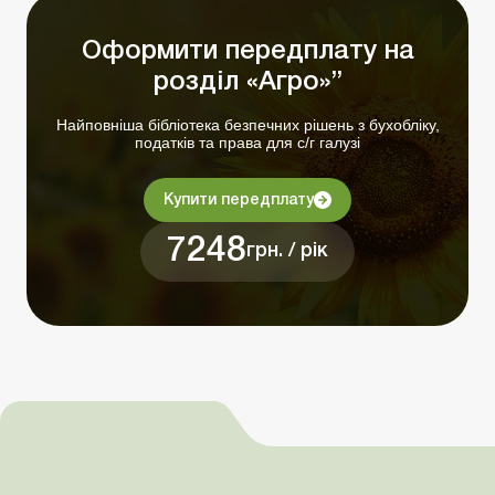
Оформити передплату на
розділ «Агро»”
Найповніша бібліотека безпечних рішень з бухобліку,
податків та права для с/г галузі
Купити передплату
7248
грн. / рік