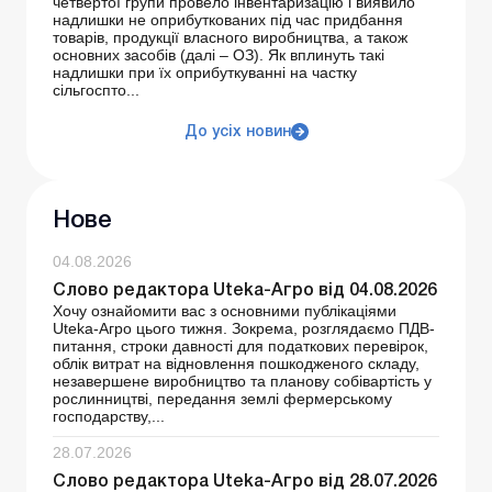
четвертої групи провело інвентаризацію і виявило
надлишки не оприбуткованих під час придбання
товарів, продукції власного виробництва, а також
основних засобів (далі – ОЗ). Як вплинуть такі
надлишки при їх оприбуткуванні на частку
сільгоспто...
До усіх новин
Нове
04.08.2026
Слово редактора Uteka-Агро від 04.08.2026
Хочу ознайомити вас з основними публікаціями
Uteka-Агро цього тижня. Зокрема, розглядаємо ПДВ-
питання, строки давності для податкових перевірок,
облік витрат на відновлення пошкодженого складу,
незавершене виробництво та планову собівартість у
рослинництві, передання землі фермерському
господарству,...
28.07.2026
Слово редактора Uteka-Агро від 28.07.2026