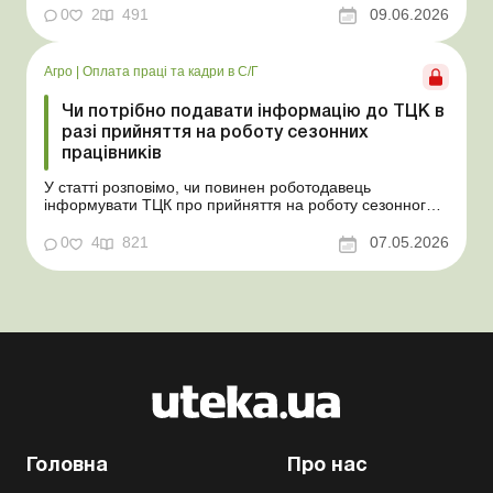
товарів, продукції власного виробництва, а також
0
2
491
09.06.2026
основних засобів (далі – ОЗ). Як вплинуть такі
надлишки при їх оприбуткуванні на частку сільгоспто...
Агро
|
Оплата праці та кадри в С/Г
Чи потрібно подавати інформацію до ТЦК в
разі прийняття на роботу сезонних
працівників
У статті розповімо, чи повинен роботодавець
інформувати ТЦК про прийняття на роботу сезонного
працівника. Суть проблеми. Зараз багато
агропідприємств приймає працівників на сезонні
0
4
821
07.05.2026
роботи. Через значні штрафні санкції за порушення
порядку ведення військового обліку в
сільгосппідприємств виникає запи...
Головна
Про нас