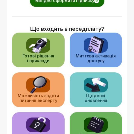
Вигідно оформити підписку
Що входить в передплату?
Готові рішення
Миттєва активація
і приклади
доступу
Можливість задати
Щоденні
питання експерту
оновлення