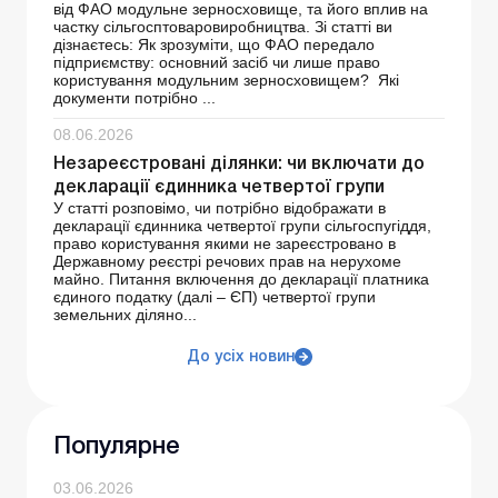
від ФАО модульне зерносховище, та його вплив на
частку сільгосптоваровиробництва. Зі статті ви
дізнаєтесь: Як зрозуміти, що ФАО передало
підприємству: основний засіб чи лише право
користування модульним зерносховищем? Які
документи потрібно ...
08.06.2026
Незареєстровані ділянки: чи включати до
декларації єдинника четвертої групи
У статті розповімо, чи потрібно відображати в
декларації єдинника четвертої групи сільгоспугіддя,
право користування якими не зареєстровано в
Державному реєстрі речових прав на нерухоме
майно. Питання включення до декларації платника
єдиного податку (далі – ЄП) четвертої групи
земельних діляно...
До усіх новин
Популярне
03.06.2026