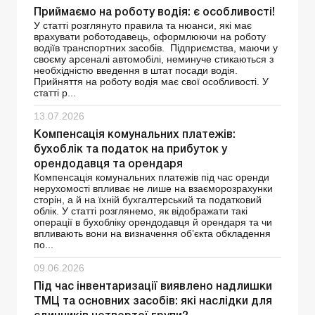
Приймаємо на роботу водія: є особливості!
У статті розглянуто правила та нюанси, які має
врахувати роботодавець, оформлюючи на роботу
водіїв транспортних засобів. Підприємства, маючи у
своєму арсеналі автомобілі, неминуче стикаються з
необхідністю введення в штат посади водія.
Прийняття на роботу водія має свої особливості. У
статті р...
13.07.2026
Компенсація комунальних платежів:
бухоблік та податок на прибуток у
орендодавця та орендаря
Компенсація комунальних платежів під час оренди
нерухомості впливає не лише на взаєморозрахунки
сторін, а й на їхній бухгалтерський та податковий
облік. У статті розглянемо, як відображати такі
операції в бухобліку орендодавця й орендаря та чи
впливають вони на визначення об’єкта обкладення
по...
09.06.2026
Під час інвентаризації виявлено надлишки
ТМЦ та основних засобів: які наслідки для