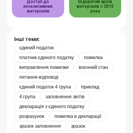
Доступ до
Відкритий архів
ексклюзивних
матеріалів c 2015
матеріалів
року
Інші теми:
єдиний податок
платник єдиного податку
помилка
виправлення помилки
воєнний стан
питання-відповіді
єдиний податок 4 група
приклад
4 група
заповнення звітів
декларація з єдиного податку
розрахунок
помилка в декларації
зразок заповнення
зразок