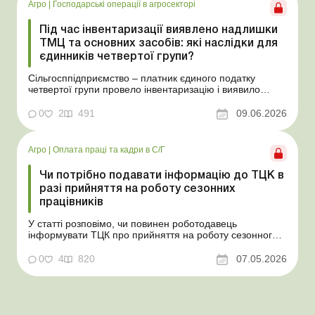
Агро
|
Господарські операції в агросекторі
Під час інвентаризації виявлено надлишки
ТМЦ та основних засобів: які наслідки для
єдинників четвертої групи?
Сільгосппідприємство – платник єдиного податку
четвертої групи провело інвентаризацію і виявило
надлишки не оприбуткованих під час придбання
товарів, продукції власного виробництва, а також
0
2
491
09.06.2026
основних засобів (далі – ОЗ). Як вплинуть такі
надлишки при їх оприбуткуванні на частку сільгоспто...
Агро
|
Оплата праці та кадри в С/Г
Чи потрібно подавати інформацію до ТЦК в
разі прийняття на роботу сезонних
працівників
У статті розповімо, чи повинен роботодавець
інформувати ТЦК про прийняття на роботу сезонного
працівника. Суть проблеми. Зараз багато
агропідприємств приймає працівників на сезонні
0
4
820
07.05.2026
роботи. Через значні штрафні санкції за порушення
порядку ведення військового обліку в
сільгосппідприємств виникає запи...