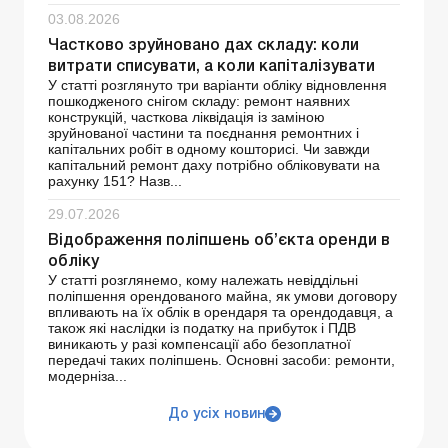
03.08.2026
Частково зруйновано дах складу: коли
витрати списувати, а коли капіталізувати
У статті розглянуто три варіанти обліку відновлення
пошкодженого снігом складу: ремонт наявних
конструкцій, часткова ліквідація із заміною
зруйнованої частини та поєднання ремонтних і
капітальних робіт в одному кошторисі. Чи завжди
капітальний ремонт даху потрібно обліковувати на
рахунку 151? Назв...
29.07.2026
Відображення поліпшень об’єкта оренди в
обліку
У статті розглянемо, кому належать невіддільні
поліпшення орендованого майна, як умови договору
впливають на їх облік в орендаря та орендодавця, а
також які наслідки із податку на прибуток і ПДВ
виникають у разі компенсації або безоплатної
передачі таких поліпшень. Основні засоби: ремонти,
модерніза...
До усіх новин