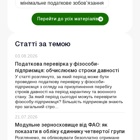
мінімальне податкове зобов’язання
Перейти до усіх матеріалів
Статті за темою
03.08.2026
Податкова перевірка у фізособи-
підприємця: обчислюємо строки давності
У статті розглянуто, за який період може бути
проведено податкову перевірку у фізособи-
підприємця з огляду на призупинення перебігу
строків давності на період карантину та воєнного
стану. За який період сьогодні можуть перевірити
фізособу-підприємця? Більшість підприємців знають
про загальний стро...
21.07.2026
Модульне зерносховище від ФАО: як
показати в обліку єдиннику четвертої групи
Розглянемо, як обліковувати безоплатно отримане