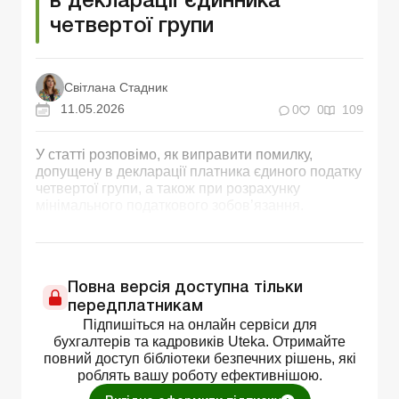
в декларації єдинника
четвертої групи
Світлана Стадник
11.05.2026
0
0
109
У статті розповімо, як виправити помилку,
допущену в декларації платника єдиного податку
четвертої групи, а також при розрахунку
мінімального податкового зобов’язання.
Повна версія доступна тільки
передплатникам
Підпишіться на онлайн сервіси для
бухгалтерів та кадровиків Uteka. Отримайте
повний доступ бібліотеки безпечних рішень, які
роблять вашу роботу ефективнішою.