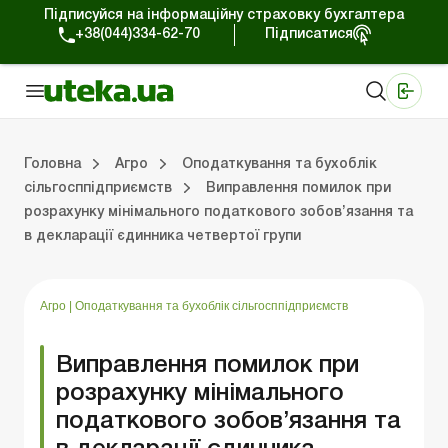
Підписуйся на інформаційну страховку бухгалтера
+38(044)334-62-70
Підписатися
Медичні КНП
Online видання «Баланс»
Online видання «Баланс-Агро»
Online бібліотека «Баланс»
Портал Баланс-Бюджет
Сервіси Баланс-Бюджет
Свiт позитива
Оподаткування та бухоблік сільгосппідприємств
Фермерське господарство
Школа бухгалтера с/г галузі
Галузевий бухгалтерський облік в С/Г
Перевірки с/г підприємств
Головна
Агро
Оподаткування та бухоблік
сільгосппідприємств
Виправлення помилок при
розрахунку мінімального податкового зобов’язання та
лік сільгосппідприємств
арство
/Г
ємств
Земля та земельні правовідносини
Юридичні консультації
Спецвипуски для агропідприємств
Блог редакції Uteka-Агро
Господарські операції в агросекто
Оплата праці та кадри в С
Державна підтримка та інвестиції
Розрахунки в С/Г
в декларації єдинника четвертої групи
Агро
|
Оподаткування та бухоблік сільгосппідприємств
Виправлення помилок при
розрахунку мінімального
податкового зобов’язання та