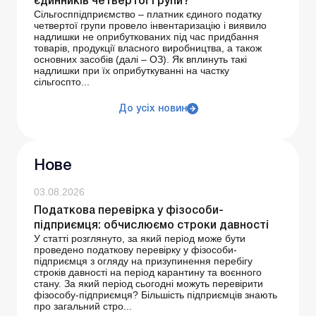
єдинників четвертої групи?
Сільгосппідприємство – платник єдиного податку
четвертої групи провело інвентаризацію і виявило
надлишки не оприбуткованих під час придбання
товарів, продукції власного виробництва, а також
основних засобів (далі – ОЗ). Як вплинуть такі
надлишки при їх оприбуткуванні на частку
сільгоспто...
До усіх новин
Нове
03.08.2026
Податкова перевірка у фізособи-
підприємця: обчислюємо строки давності
У статті розглянуто, за який період може бути
проведено податкову перевірку у фізособи-
підприємця з огляду на призупинення перебігу
строків давності на період карантину та воєнного
стану. За який період сьогодні можуть перевірити
фізособу-підприємця? Більшість підприємців знають
про загальний стро...