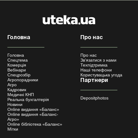
Головна
Про нас
Головна
Про нас
Спецтема
Зв'язатися з нами
Комерція
Техпідтримка
Вебінари
Наші телефони
Спецрозбір
Користувацька угода
Агропорадники
Партнери
Агро
Кадровик
Медичні КНП
Depositphotos
Реальна бухгалтерія
Новини
Online видання «Баланс»
Online видання «Баланс-
Агро»
Online бібліотека «Баланс»
Мітки