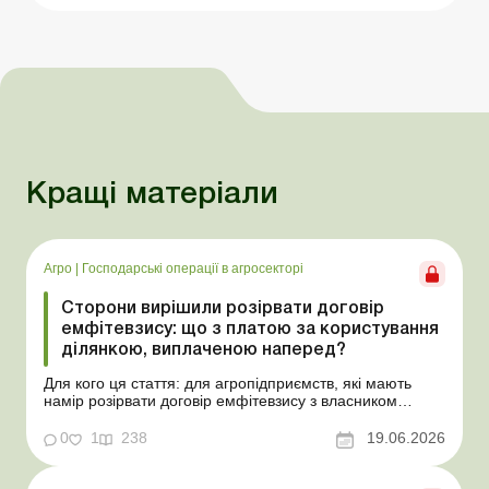
Кращі матеріали
Агро
|
Господарські операції в агросекторі
Сторони вирішили розірвати договір
емфітевзису: що з платою за користування
ділянкою, виплаченою наперед?
Для кого ця стаття: для агропідприємств, які мають
намір розірвати договір емфітевзису з власником
земельної ділянки за взаємною згодою. Ускладнімо цю
ситуацію тим, що плата за користування земельною
0
1
238
19.06.2026
ділянкою була виплачена власнику наперед за декілька
років. У такому разі перед емфітевтом і власник...