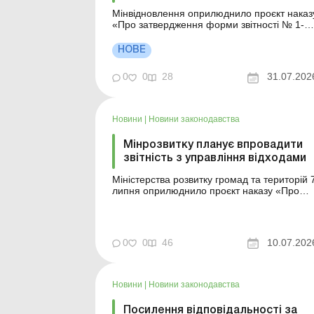
Мінвідновлення оприлюднило проєкт наказ
«Про затвердження форми звітності № 1-
УПВ (річна) «Звіт про управління
побутовими відходами» та інструкції щодо
НОВЕ
заповнення форми звітності № 1-УПВ
(річна) «Звіт про управління побутовими
0
0
28
31.07.202
відходами». Більше за темою: ...
Новини
|
Новини законодавства
Мінрозвитку планує впровадити
звітність з управління відходами
Міністерства розвитку громад та територій 
липня оприлюднило проєкт наказу «Про
затвердження форми звітності № 1-УПВ
(річна) «Звіт про управління побутовими
відходами» та інструкції щодо заповнення
форми звітності № 1-УПВ (річна) «Звіт про
0
0
46
10.07.202
управління побутовими відходами&raq...
Новини
|
Новини законодавства
Посилення відповідальності за