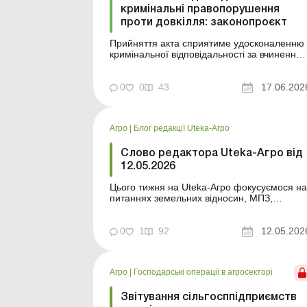
кримінальні правопорушення
проти довкілля: законопроєкт
Прийняття акта сприятиме удосконаленню
кримінальної відповідальності за вчинення
правопорушень проти довкілля та у сфері
управління відходами. Більше за темою:
Облік гною на сільгосппідприємстві:
0
0
43
17.06.202
оприбуткування, оцінка, справляння
екологічного податку Чи треба сплачувати
екологічний податок з...
Агро
|
Блог редакції Uteka-Агро
Слово редактора Uteka-Агро від
12.05.2026
Цього тижня на Uteka-Агро фокусуємося на
питаннях земельних відносин, МПЗ,
військового обліку та податкових ризиків, які
сьогодні викликають найбільше запитань у
агропідприємств. Розбираємо практичні
0
1
92
12.05.202
ситуації, нові позиції Мінфіну та проблемні
моменти, де помилка може коштувати
статусу єдинника або ...
Агро
|
Господарські операції в агросекторі
Звітування сільгосппідприємств