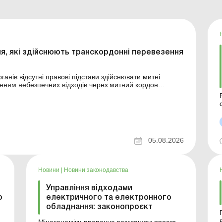
ня, які здійснюють транскордонні перевезення
анів відсутні правові підстави здійснювати митні
ням небезпечних відходів через митний кордон
 їх випуску у відповідний митний режим на підставі
05.08.2026
Новини
|
Новини законодавства
Управління відходами
о
електричного та електронного
обладнання: законопроєкт