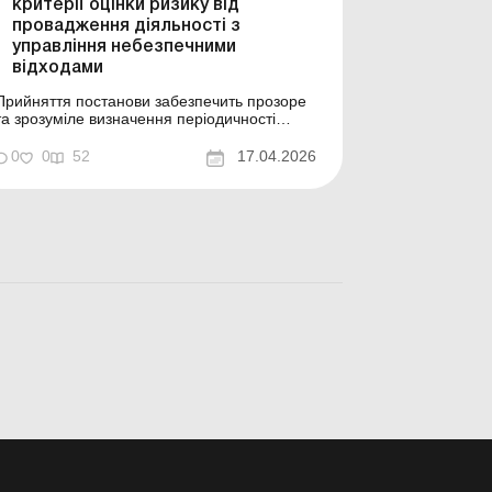
критерії оцінки ризику від
провадження діяльності з
управління небезпечними
відходами
Прийняття постанови забезпечить прозоре
та зрозуміле визначення періодичності
проведення планових заходів державного
нагляду (контролю), що дасть змогу
0
0
52
17.04.2026
здійснювати належний державний нагляд
(контроль) за додержанням ліцензіатами,
які проваджують господарську діяльність з
управління небезпечними відх...