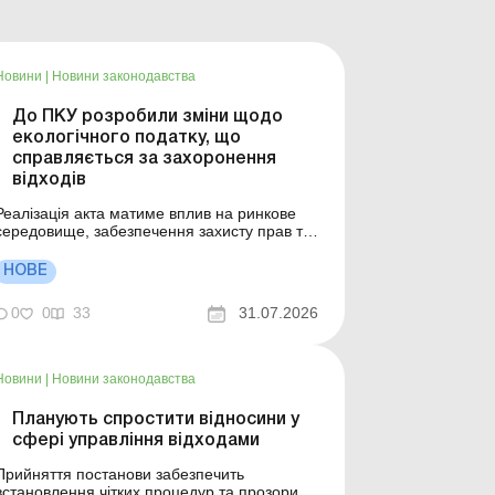
Новини
|
Новини законодавства
До ПКУ розробили зміни щодо
екологічного податку, що
справляється за захоронення
відходів
Реалізація акта матиме вплив на ринкове
середовище, забезпечення захисту прав та
інтересів суб’єктів господарювання і
держави; екологію та навколишнє природне
НОВЕ
середовище, рівень забруднення
атмосферного повітря, води, земель,
0
0
33
31.07.2026
зокрема забруднення утвореними
відходами. Більше за темою: Хто плат...
Новини
|
Новини законодавства
Планують спростити відносини у
сфері управління відходами
Прийняття постанови забезпечить
встановлення чітких процедур та прозорих