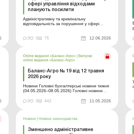
сфері управління відходами
планують посилити
Адміністративну та кримінальну
відповідальність за порушення у сфері
управління відходами посилять. Відповідні
законопроєкти схвалив Кабмін. Більше за
6
темою: Законодавство про управління
0
0
75
12.06.2026
відходами: що треба знати аграріям Як
вести облік відходів на підприємстві
Адміністративну та кримінальну відпо...
Online видання «Баланс-Агро»
|
Випуски
online видання «Баланс-Агро»
Баланс-Агро № 19 від 12 травня
2026 року
Новини Головні бухгалтерські новини тижня
(04.05.2026–08.05.2026) Головні новини
про найважливіші зміни у законодавстві –
оновлюється щодня Зміст номеру Звітність
6
0
0
442
11.05.2026
Читати Звітування сільгосппідприємств про
відходи Правова допомога
Читати Автомобільні перевезення: зак...
Новини
|
Новини законодавства
Зменшено адміністративне