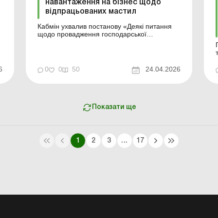
навантаження на бізнес щодо
відпрацьованих мастил
о
Кабмін ухвалив постанову «Деякі питання
щодо провадження господарської
діяльності з управління небезпечними
відходами», спрямовану на дерегуляцію та
зменшення адміністративного
навантаження на бізнес. Більше за темою:
6
0
0
50
24.04.2026
Як вести облік відходів на підприємстві
Законодавство про ...
Показати ще
1
2
3
...
17