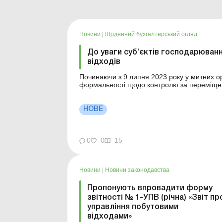
Новини
|
Щоденний бухгалтерський огляд
До уваги суб’єктів господарюван
відходів
Починаючи з 9 липня 2023 року у митних орг
формальності щодо контролю за переміщен
України в частині пропуску таких товарів та
дозвільного документу. Детальні...
НОВЕ
0
0
15
Новини
|
Новини законодавства
Пропонують впровадити форму
звітності № 1-УПВ (річна) «Звіт пр
управління побутовими
відходами»