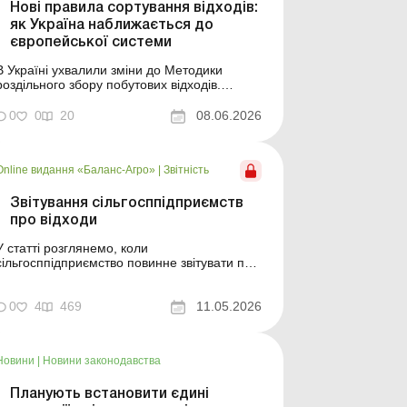
Нові правила сортування відходів:
як Україна наближається до
європейської системи
В Україні ухвалили зміни до Методики
роздільного збору побутових відходів.
Фахівці переконані, що нововведення
зробить сортування простішим для людей і
0
0
20
08.06.2026
дешевшим для громад: оновлення
полягають у запровадженні системи
символів і знаків для позначення різних
Online видання «Баланс-Агро»
|
Звітність
типів відходів, що її застосовують Швеція т...
Звітування сільгосппідприємств
про відходи
У статті розглянемо, коли
сільгосппідприємство повинне звітувати про
відходи. Баланс-Агро № 19 від 12 травня
2026 року Система звітності у сфері
управління відходами в Україні за останні
0
4
469
11.05.2026
роки зазнала багато змін і сьогодні
базується на обов’язковому обліку та
поданні електронних документів ч...
Новини
|
Новини законодавства
Планують встановити єдині