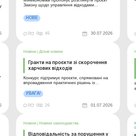
Мінекономіки пропонує розглянути проєкт
Закону щодо управління відходами
у
електричного та електронного обладнання.
Що передбачає документ – читайте в цьому
НОВЕ
матеріалі. Більше за темою: Законодавство
про управління відходами: що треба знати
аграріям Як вести облік відходів на
0
0
45
30.07.2026
6
підприємстві Звіт...
Новини
|
Ділові новини
Гранти на проєкти зі скорочення
харчових відходів
7
Конкурс підтримує проєкти, спрямовані на
впровадження практичних рішень із
запобігання утворенню харчових відходів та
повторного використання харчових
УВАГА!
ресурсів. Перевага надається рішенням і
технологіям, які вже готові до практичного
6
0
0
26
01.07.2026
впровадження в промислових або
комерційних умовах Більше за т...
щ
Новини
|
Новини законодавства
Відповідальність за порушення у