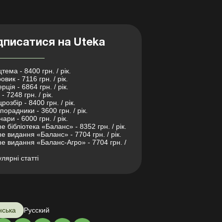
дписатися на Uteka
тема - 8400 грн. / рік.
овик - 7116 грн. / рік.
рція - 6864 грн. / рік.
- 7248 грн. / рік.
розбір - 8400 грн. / рік.
порадники - 3600 грн. / рік.
нари - 6000 грн. / рік.
ne бібліотека «Баланс» - 8352 грн. / рік.
ne видання «Баланс» - 7704 грн. / рік.
ne видання «Баланс-Агро» - 7704 грн. /
лярні статті
нська
Русский