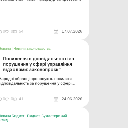
відносин з державою, зменшення
адміністративного тиску на суб’єктів
господарювання та скороченню їх
адміністративних витрат на щорічне
розроблення програми контролю та
моніторингу об’єкта оброблення відходів. ...
0
0
54
17.07.2026
Новини
|
Новини законодавства
Посилення відповідальності за
порушення у сфері управління
відходами: законопроєкт
Народні обранці пропонують посилити
відповідальність за порушення у сфері
управління відходами. Що передбачає
відповідний законопроєкт – дізнайтеся з
цього матеріалу. Більше за темою:
0
0
41
24.06.2026
Законодавство про управління відходами:
о треба знати аграріям Як вести облік
відходів на підприємстві До В...
Новини Бюджет
|
Бюджет. Бухгалтерський
огляд