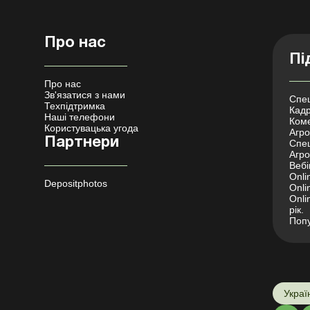
Про нас
Пі
Про нас
Зв'язатися з нами
Спец
Техпідтримка
Кадр
Наші телефони
Коме
Користувацька угода
Агро 
Партнери
Спец
Агро
Вебі
Onli
Depositphotos
Onli
Onli
рік.
Попу
Украї