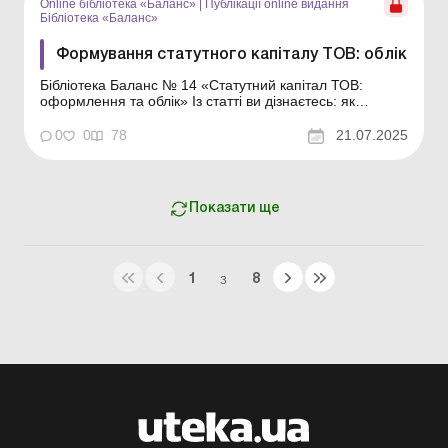
Online бібліотека «Баланс»
|
Публікації online видання
Бібліотека «Баланс»
Формування статутного капіталу ТОВ: облік
Бібліотека Баланс № 14 «Статутний капітал ТОВ:
оформлення та облік» Із статті ви дізнаєтесь: як
відображаються в обліку емітента та інвестора операції
з формування статутного капіталу ТОВ шляхом
0
0
78
21.07.2025
унесення коштів і майна; чи можна зарахувати
заборгованість учасника за внесками до стат...
Показати ще
1
8
З