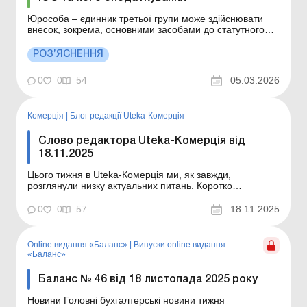
Юрособа – єдинник третьої групи може здійснювати
внесок, зокрема, основними засобами до статутного
капіталу іншого ТОВ, тобто бути засновником іншої
юрособи в обмін на корпоративні права. При цьому, у
РОЗ’ЯСНЕННЯ
разі внесення юрособою-єдинником основних засобів
до статутного капіталу іншої юрособи в...
0
0
54
05.03.2026
Комерція
|
Блог редакції Uteka-Комерція
Слово редактора Uteka-Комерція від
18.11.2025
Цього тижня в Uteka-Комерція ми, як завжди,
розглянули низку актуальних питань. Коротко
ознайомлю вас із темами публікацій. Шановні колеги!
Коротко ознайомлю вас із темами статей,
0
0
57
18.11.2025
опублікованих цього тижня в Uteka-Комерція.
Укладаємо договір з транспортною компанією:
алгоритм дій. Для перевезення ...
Online видання «Баланс»
|
Випуски online видання
«Баланс»
Баланс № 46 від 18 листопада 2025 року
Новини Головні бухгалтерські новини тижня