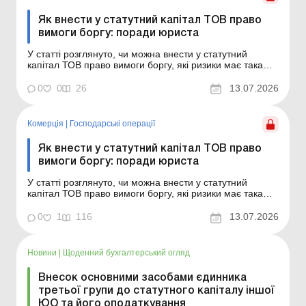
Як внести у статутний капітал ТОВ право
вимоги боргу: поради юриста
У статті розглянуто, чи можна внести у статутний
капітал ТОВ право вимоги боргу, які ризики має така
операція та які документи необхідно оформити
сторонам. Чи можна внести право вимоги боргу до
0
0
26
13.07.2026
статутного капіталу ТОВ? Які норми законодавства
дозволяють конвертувати борг у статутний капітал то...
Комерція
|
Господарські операції
Як внести у статутний капітал ТОВ право
вимоги боргу: поради юриста
У статті розглянуто, чи можна внести у статутний
капітал ТОВ право вимоги боргу, які ризики має така
операція та які документи необхідно оформити
сторонам. Чи можна внести право вимоги боргу до
0
1
116
13.07.2026
статутного капіталу ТОВ? Які норми законодавства
дозволяють конвертувати борг у статутний капітал
това...
Новини
|
Щоденний бухгалтерський огляд
Внесок основними засобами єдинника
третьої групи до статутного капіталу іншої
ЮО та його оподаткування