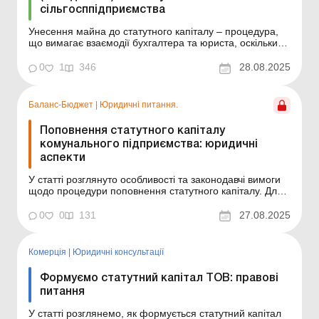
сільгосппідприємства
Унесення майна до статутного капіталу – процедура,
що вимагає взаємодії бухгалтера та юриста, оскільки
включає: юридичне оформлення права власності та
рішень учасників; бухгалтерський облік унесеного
0
1
346
28.08.2025
майна; дотримання податкових норм. У цьому чеклісті
ви знайдете покрокові рекомендації та пра...
Баланс-Бюджет
|
Юридичні питання.
Поповнення статутного капіталу
комунального підприємства: юридичні
аспекти
У статті розглянуто особливості та законодавчі вимоги
щодо процедури поповнення статутного капіталу. Для
більш ефективної роботи комунальних підприємств
органи місцевого самоврядування (далі – ОМС), які є
0
0
131
27.08.2025
їхніми засновниками, мають право ухвалювати рішення
про поповнення статутного капіталу. Ц...
Комерція
|
Юридичні консультації
Формуємо статутний капітал ТОВ: правові
питання
У статті розглянемо, як формується статутний капітал