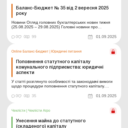
Баланс-Бюджет № 35 від 2 вересня 2025
року
Новини Огляд головних бухгалтерських новин тижня
(25.08.2025 – 29.08.2025) Головні новини про
найважливіші зміни у законодавстві – оновлюється
щодня Зміст номеру Юридичні питання
0
0
99
01.09.2025
Читати Поповнення статутного капіталу комунального
підприємства: юридичні аспекти Податкі та ...
Online Баланс-Бюджет
|
Юридичні питання
Поповнення статутного капіталу
комунального підприємства: юридичні
аспекти
У статті розглянуто особливості та законодавчі вимоги
щодо процедури поповнення статутного капіталу.
Баланс-Бюджет № 35 від 2 вересня 2025 року Для
більш ефективної роботи комунальних підприємств
0
0
35
01.09.2025
органи місцевого самоврядування (далі – ОМС), які є
їхніми засновниками, мають право ухвалювати ...
Чеклісти
|
Чеклісти Агро
Унесення майна до статутного
(складеного) капіталу