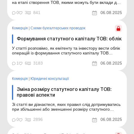
на етапі створення ТОВ, якими можуть бути вклади до
статутного капіталу, а також які обмеження
встановлено законодавством щодо формування
0
3
841
06.08.2025
статутного капіталу. У статті ми розповімо, що таке
статутний капітал і як він формується на етапі
створення ...
Комерція
|
Схеми бухгалтерських проводок
Формування статутного капіталу ТОВ: облік
У статті розповімо, як емітенту та інвестору вести облік
операцій із формування статутного капіталу ТОВ
шляхом унесення коштів і майна. Із статті ви
дізнаєтесь: як відображаються в обліку емітента та
1
6
3183
06.08.2025
інвестора операції з формування статутного капіталу
ТОВ шляхом унесення коштів і майна; чи можна...
Комерція
|
Юридичні консультації
Зміна розміру статутного капіталу ТОВ:
правові аспекти
Зі статті ви дізнаєтеся, яких правил слід дотримуватись
при збільшенні або зменшенні розміру статутного
капіталу ТОВ, яка послідовність дій при таких операціях
і які документи потрібно оформити. На етапі створення
0
3
2896
06.08.2025
ТОВ його засновники формують статутний капітал, але
в подальшому в процесі роботи можу...