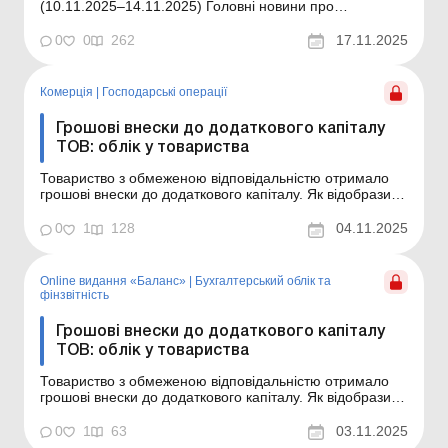
(10.11.2025–14.11.2025) Головні новини про
найважливіші зміни у законодавстві – оновлюється
щодня Зміст номеру Юридичні консультації
0
0
262
17.11.2025
Читати Укладаємо договір з транспортною компанією:
алгоритм дій Читати Оренда з викупом та ...
Комерція
|
Господарські операції
Грошові внески до додаткового капіталу
ТОВ: облік у товариства
Товариство з обмеженою відповідальністю отримало
грошові внески до додаткового капіталу. Як відобразити
в обліку таку операцію? Про які нюанси оподаткування
слід знати? Дізнайтесь зі статті. З 27.08.2025 оновлена
0
1
128
04.11.2025
ст. 12 Закону від 06.02.2018 № 2275-VIII «Про
товариства з обмеженою та додатково...
Online видання «Баланс»
|
Бухгалтерський облік та
фінзвітність
Грошові внески до додаткового капіталу
ТОВ: облік у товариства
Товариство з обмеженою відповідальністю отримало
грошові внески до додаткового капіталу. Як відобразити
в обліку таку операцію? Про які нюанси оподаткування
слід знати? Дізнайтесь зі статті. Баланс № 44 від 4
0
1
63
03.11.2025
листопада 2025 року З 27.08.2025 оновлена ст. 12