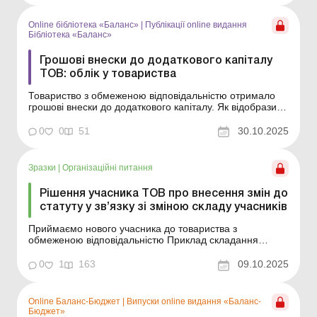
Закону від 06.02.2018 № 2275-VIII «...
Online бібліотека «Баланс»
|
Публікації online видання
Бібліотека «Баланс»
Грошові внески до додаткового капіталу
ТОВ: облік у товариства
Товариство з обмеженою відповідальністю отримало
грошові внески до додаткового капіталу. Як відобразити
в обліку таку операцію? Про які нюанси оподаткування
слід знати? Дізнайтесь зі статті. Серія Бібліотека
0
0
51
30.10.2025
«Баланс» Спецтема «Вклади до додаткового капіталу
ТОВ: алгоритм оформлен...
Зразки
|
Організаційні питання
Рішення учасника ТОВ про внесення змін до
статуту у зв’язку зі зміною складу учасників
Приймаємо нового учасника до товариства з
обмеженою відповідальністю Приклад складання
Зразок для завантаження Див. також: Акт приймання-
передачі частки у статутному капіталі ТОВ ...
0
1
163
09.10.2025
Online Баланс-Бюджет
|
Випуски online видання «Баланс-
Бюджет»