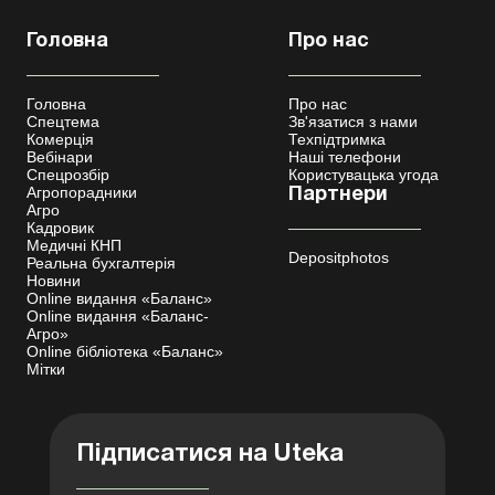
Головна
Про нас
Головна
Про нас
Спецтема
Зв'язатися з нами
Комерція
Техпідтримка
Вебінари
Наші телефони
Спецрозбір
Користувацька угода
Агропорадники
Партнери
Агро
Кадровик
Медичні КНП
Depositphotos
Реальна бухгалтерія
Новини
Online видання «Баланс»
Online видання «Баланс-
Агро»
Online бібліотека «Баланс»
Мітки
Підписатися на Uteka