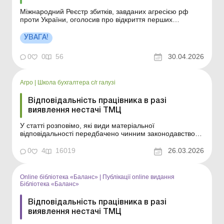
Міжнародний Реєстр збитків, завданих агресією рф
проти України, оголосив про відкриття перших
категорій для подання заяв юридичними особами,
державними органами та органами місцевого
УВАГА!
самоврядування. Більше за темою: Списання майна,
знищеного внаслідок воєнних дій Компенсація бізнесу
0
0
56
30.04.2026
за знищен...
Агро
|
Школа бухгалтера с/г галузі
Відповідальність працівника в разі
виявлення нестачі ТМЦ
У статті розповімо, які види матеріальної
відповідальності передбачено чинним законодавством і
коли працівник несе відповідальність за нестачу ТМЦ.
Виявлення нестачі товарно-матеріальних цінностей
0
4
16019
26.03.2026
(далі – ТМЦ) – одна з найбільш конфліктних ситуацій у
відносинах між роботодавцем і працівн...
Online бібліотека «Баланс»
|
Публікації online видання
Бібліотека «Баланс»
Відповідальність працівника в разі
виявлення нестачі ТМЦ