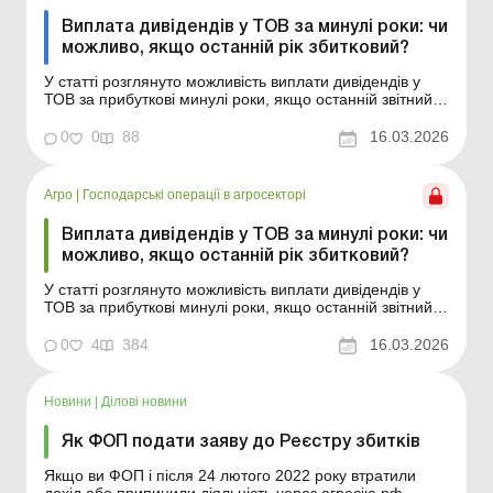
Виплата дивідендів у ТОВ за минулі роки: чи
можливо, якщо останній рік збитковий?
У статті розглянуто можливість виплати дивідендів у
ТОВ за прибуткові минулі роки, якщо останній звітний
рік є збитковим. Баланс № 11 від 17 березня 2026 року
Товариства з обмеженою відповідальністю
0
0
88
16.03.2026
створюються для здійснення підприємницької
діяльності з метою отримання прибутку та його
подальшого...
Агро
|
Господарські операції в агросекторі
Виплата дивідендів у ТОВ за минулі роки: чи
можливо, якщо останній рік збитковий?
У статті розглянуто можливість виплати дивідендів у
ТОВ за прибуткові минулі роки, якщо останній звітний
рік є збитковим. Товариства з обмеженою
відповідальністю створюються для здійснення
0
4
384
16.03.2026
підприємницької діяльності з метою отримання
прибутку та його подальшого розподілу між
учасниками. Однак у їхні...
Новини
|
Ділові новини
Як ФОП подати заяву до Реєстру збитків
Якщо ви ФОП і після 24 лютого 2022 року втратили
дохід або припинили діяльність через агресію рф –