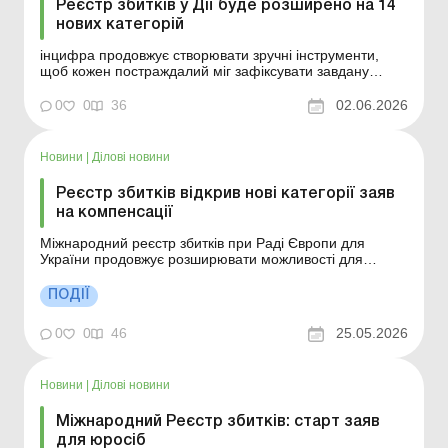
Реєстр збитків у Дії буде розширено на 14
нових категорій
інцифра продовжує створювати зручні інструменти,
щоб кожен постраждалий міг зафіксувати завдану
шкоду та долучитися до процесу стягнення
справедливих репарацій з держави-агресора. Більше
0
0
36
02.06.2026
за темою: Компенсація бізнесу за знищене чи
пошкоджене внаслідок війни майно – з 01.01.2026
Орендоване ма...
Новини
|
Ділові новини
Реєстр збитків відкрив нові категорії заяв
на компенсації
Міжнародний реєстр збитків при Раді Європи для
України продовжує розширювати можливості для
подання заяв на компенсацію завданої війною шкоди –
матеріальної та нематеріальної. На сьогодні вже
ПОДІЇ
відкрито 21 категорію заяв: 16 – для фізичних осіб, 5 –
для держави та бізнесу. Більше за ...
0
0
46
25.05.2026
Новини
|
Ділові новини
Міжнародний Реєстр збитків: старт заяв
для юросіб