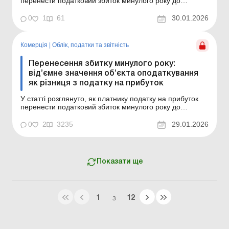
перенести податковий збиток минулого року до
показників поточного року. Тобто як застосувати
різницю щодо від’ємного значення об’єкта
0
1
61
30.01.2026
оподаткування за минулий рік, яким має бути алгоритм
дій та які є винятки. Серія Бібліотека «...
Комерція
|
Облік, податки та звiтнiсть
Перенесення збитку минулого року:
від’ємне значення об’єкта оподаткування
як різниця з податку на прибуток
У статті розглянуто, як платнику податку на прибуток
перенести податковий збиток минулого року до
показників поточного року. Тобто як застосувати
різницю щодо від’ємного значення об’єкта
0
2
3235
29.01.2026
оподаткування за минулий рік, яким має бути алгоритм
дій та які є винятки. Від’ємне значення о...
Показати ще
1
12
З