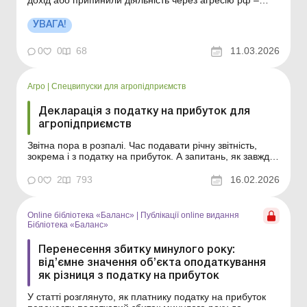
подавайте заяву до міжнародного Реєстру збитків на
порталі «Дія» у новій категорії А3.5 «Втрата приватного
УВАГА!
підприємництва». Більше за темою: Ракета пошкодила,
але не знищ...
0
0
68
11.03.2026
Агро
|
Спецвипуски для агропідприємств
Декларація з податку на прибуток для
агропідприємств
Звітна пора в розпалі. Час подавати річну звітність,
зокрема і з податку на прибуток. А запитань, як завжди,
чимало, і розв’язувати їх потрібно оперативно та
комплексно. Щоб ви легко впоралися із цим завданням
0
2
793
16.02.2026
і не витрачали час на пошуки необхідної інформації,
ми підготували добірку статей та...
Online бібліотека «Баланс»
|
Публікації online видання
Бібліотека «Баланс»
Перенесення збитку минулого року:
від’ємне значення об’єкта оподаткування
як різниця з податку на прибуток
У статті розглянуто, як платнику податку на прибуток