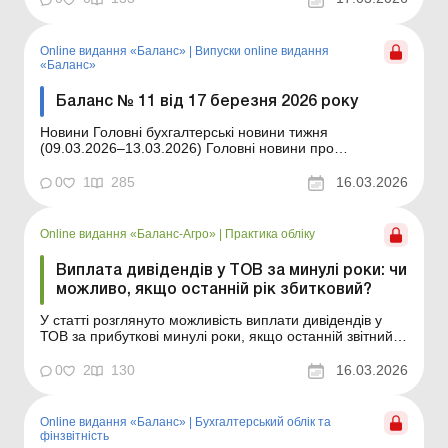
ознайомлю вас із темами статей, опублікованих цього
тижня в Uteka-Комерція. Санкції за невиконання
нормативу і...
Online видання «Баланс»
|
Випуски online видання
«Баланс»
Баланс № 11 від 17 березня 2026 року
Новини Головні бухгалтерські новини тижня
(09.03.2026–13.03.2026) Головні новини про
найважливіші зміни у законодавстві – оновлюється
щодня Зміст номеру Юридичні консультації Читати Чи
0
1
285
16.03.2026
може ДПС вимагати від платника податків проведення
інвентаризації під час перевірки Опл...
Online видання «Баланс-Агро»
|
Практика обліку
Виплата дивідендів у ТОВ за минулі роки: чи
можливо, якщо останній рік збитковий?
У статті розглянуто можливість виплати дивідендів у
ТОВ за прибуткові минулі роки, якщо останній звітний
рік є збитковим. Баланс-Агро № 11 від 17 березня 2026
року Товариства з обмеженою відповідальністю
0
2
130
16.03.2026
створюються для здійснення підприємницької
діяльності з метою отримання прибутку та його подал...
Online видання «Баланс»
|
Бухгалтерський облік та
фінзвітність