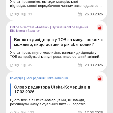
У статті розповімо, які види матеріальної
відповідальності передбачено чинним законодавством і
коли працівник несе відповідальність за нестачу ТМЦ.
Бібліотека Баланс № 6 «Відповідальність бізнесу: як
0
0
33
26.03.2026
передбачити і мінімізувати ризики» Виявлення нестачі
товарно-матеріальних цінностей (д...
Online бібліотека «Баланс»
|
Публікації online видання
Бібліотека «Баланс»
Виплата дивідендів у ТОВ за минулі роки: чи
можливо, якщо останній рік збитковий?
У статті розглянуто можливість виплати дивідендів у
ТОВ за прибуткові минулі роки, якщо останній звітний
рік є збитковим. Бібліотека Баланс № 5 «Дивіденди:
інструкція з оформлення, обліку та оподаткування»
0
1
45
20.03.2026
Товариства з обмеженою відповідальністю
створюються для здійснення підприємницьк...
Комерція
|
Блог редакції Uteka-Комерція
Слово редактора Uteka-Комерція від
17.03.2026
Цього тижня в Uteka-Комерція ми, як завжди,
розглянули низку актуальних питань. Коротко
ознайомлю вас із темами статей, опублікованих цього
тижня в Uteka-Комерція. Шановні колеги! Коротко
0
0
133
17.03.2026