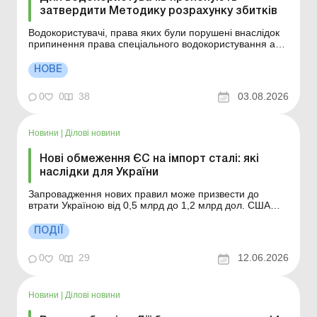
затвердити Методику розрахунку збитків
Водокористувачі, права яких були порушені внаслідок
припинення права спеціального водокористування або
зміни його умов, матимуть можливість самостійно
здійснювати розрахунок завданих збитків для
НОВЕ
досудового врегулювання спорів або захисту свої прав
у судовому порядку. Більше за темою: Як оформити
0
0
38
03.08.2026
та...
Новини
|
Ділові новини
Нові обмеження ЄС на імпорт сталі: які
наслідки для України
Запровадження нових правил може призвести до
втрати Україною від 0,5 млрд до 1,2 млрд дол. США
експортного виторгу щороку. Більше за темою:
Наслідки блокування каналів доставки: як імпортерам
ПОДІЇ
уникнути пені ЗЕД-пеня при імпорті: чому виникає, хто
нараховує та коли сплачувати Нестача імпортного
0
0
29
12.06.2026
тов...
Новини
|
Ділові новини