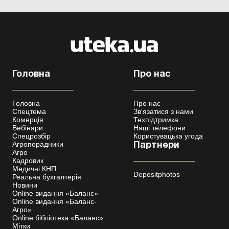
Головна
Про нас
Головна
Про нас
Спецтема
Зв'язатися з нами
Комерція
Техпідтримка
Вебінари
Наші телефони
Спецрозбір
Користувацька угода
Агропорадники
Партнери
Агро
Кадровик
Медичні КНП
Depositphotos
Реальна бухгалтерія
Новини
Online видання «Баланс»
Online видання «Баланс-
Агро»
Online бібліотека «Баланс»
Мітки