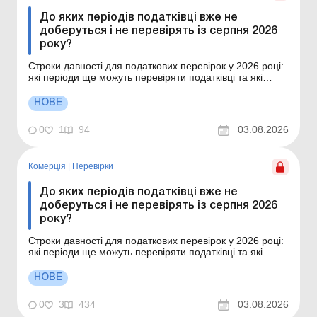
До яких періодів податківці вже не
доберуться і не перевірять із серпня 2026
року?
Строки давності для податкових перевірок у 2026 році:
які періоди ще можуть перевіряти податківці та які
винятки впливають на відлік строків. Строк давності та
право на перевірку За які податкові періоди
НОВЕ
підприємству вже можна не очікувати донарахувань
після спливу строку давності за ст. 102...
0
1
94
03.08.2026
Комерція
|
Перевірки
До яких періодів податківці вже не
доберуться і не перевірять із серпня 2026
року?
Строки давності для податкових перевірок у 2026 році:
які періоди ще можуть перевіряти податківці та які
винятки впливають на відлік строків. За які податкові
періоди підприємству вже можна не очікувати
НОВЕ
донарахувань після спливу строку давності за ст. 102
ПКУ? Чи справді з серпня 2026 року...
0
3
434
03.08.2026