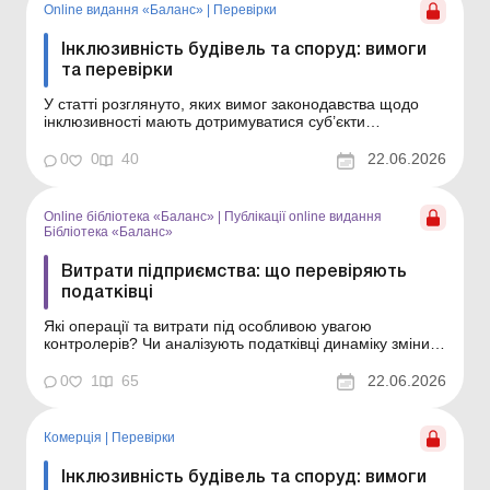
Online видання «Баланс»
|
Перевірки
Інклюзивність будівель та споруд: вимоги
та перевірки
У статті розглянуто, яких вимог законодавства щодо
інклюзивності мають дотримуватися суб’єкти
господарювання, а також які державні органи можуть
перевіряти виконання цих вимог. Баланс № 25 від 23
0
0
40
22.06.2026
червня 2026 року З кожним роком все більш
актуальним стає питання про доступність життєвого
сере...
Online бібліотека «Баланс»
|
Публікації online видання
Бібліотека «Баланс»
Витрати підприємства: що перевіряють
податківці
Які операції та витрати під особливою увагою
контролерів? Чи аналізують податківці динаміку зміни
структури витрат? Які основні підстави для зняття
витрат під час податкових перевірок? Відповіді на ці
0
1
65
22.06.2026
запитання – у статті. Бібліотека Баланс № 12
«Проблемні витрати: податкові ризики та ...
Комерція
|
Перевірки
Інклюзивність будівель та споруд: вимоги