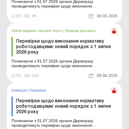
Починаючи з 01.07.2026 органи Держпраці
проводитимуть перевірки щодо виконання
роботодавцями нормативу робочих місць для
працевлаштування осіб з інвалідністю за новими
0
0
96
08.06.2026
правилами. Докладніше про ці правила читайте у
статті. Баланс № 23 від 9 червня 2026 року
Контролювати виконання роботодавцями нор...
Online видання «Баланс-Агро»
|
Правова допомога
Перевірки щодо виконання нормативу
роботодавцями: новий порядок з 1 липня
2026 року
Починаючи з 01.07.2026 органи Держпраці
проводитимуть перевірки щодо виконання
роботодавцями нормативу робочих місць для
працевлаштування осіб з інвалідністю за новими
0
1
143
08.06.2026
правилами. Докладніше про ці правила читайте у
статті. Баланс-Агро № 23 від 9 червня 2026 року
Контролювати виконання роботодавцям...
Комерція
|
Перевірки
Перевірки щодо виконання нормативу
роботодавцями: новий порядок з 1 липня
2026 року
Починаючи з 01.07.2026 органи Держпраці
проводитимуть перевірки щодо виконання