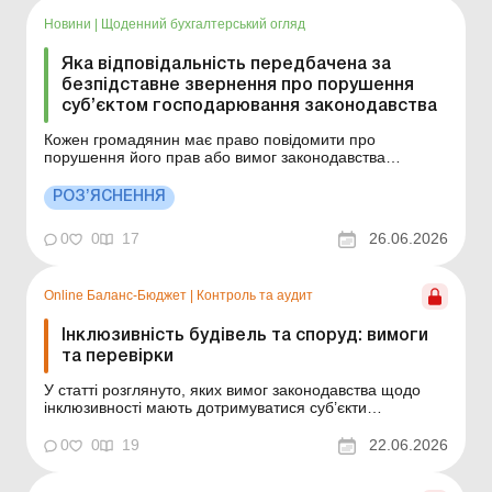
Новини
|
Щоденний бухгалтерський огляд
Яка відповідальність передбачена за
безпідставне звернення про порушення
суб’єктом господарювання законодавства
Кожен громадянин має право повідомити про
порушення його прав або вимог законодавства
підприємцем чи підприємством. Це є підставою для
проведення позапланової перевірки органами
РОЗ’ЯСНЕННЯ
контролю. Однак закон захищає бізнес від
недобросовісних або вигаданих звинувачень. Більше
0
0
17
26.06.2026
за темою: Проверки субъе...
Online Баланс-Бюджет
|
Контроль та аудит
Інклюзивність будівель та споруд: вимоги
та перевірки
У статті розглянуто, яких вимог законодавства щодо
інклюзивності мають дотримуватися суб’єкти
господарювання, а також які державні органи можуть
перевіряти виконання цих вимог. Баланс-Бюджет № 25
0
0
19
22.06.2026
від 23 червня 2026 року З кожним роком все більш
актуальним стає питання про доступність життєво...