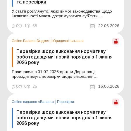
та перевірки
У статті розглянуто, яких вимог законодавства щодо
інклюзивності мають дотримуватися суб’єкти
господарювання, а також які державні органи можуть
перевіряти виконання цих вимог. З кожним роком все
0
1
68
22.06.2026
більш актуальним стає питання про доступність
життєвого середовища для всіх громадян, особливо
для...
Online Баланс-Бюджет
|
Юридичні питання
Перевірки щодо виконання нормативу
роботодавцями: новий порядок з 1 липня
2026 року
Починаючи з 01.07.2026 органи Держпраці
проводитимуть перевірки щодо виконання
роботодавцями нормативу робочих місць для
працевлаштування осіб з інвалідністю за новими
0
0
25
16.06.2026
правилами. Докладніше про ці правила читайте у
статті. Баланс-Бюджет № 24 від 16 червня 2026 року
Контролювати виконання роботодав...
Online видання «Баланс»
|
Перевірки
Перевірки щодо виконання нормативу
роботодавцями: новий порядок з 1 липня
2026 року