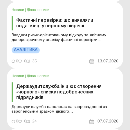
Новини
|
Ділові новини
Фактичні перевірки: що виявляли
податківці у першому півріччі
Завдяки ризик-орієнтованому підходу та якісному
доперевірочному аналізу фактичні перевірки
дозволяють ефективно виявляти порушення та
забезпечувати надходження коштів до бюджету. Більше
АНАЛІТИКА
за темою: Фактичні перевірки об’єктів роздрібної
торгівлі: що та як перевіряють податківці? Витрати
0
0
35
13.07.2026
підпри...
Новини
|
Ділові новини
Держаудитслужба ініціює створення
«чорного» списку недоброчесних
підрядників
Держаудитслужба наполягає на запровадженні за
європейським зразком дієвого
«чорного» списку недоброчесних контрагентів та
підрядників, які порушували умови держконтрактів.
0
0
24
07.07.2026
Більше за темою: Заборгованість перед контрагентами
з Білорусі: як обчислювати строки позовної давності? ...