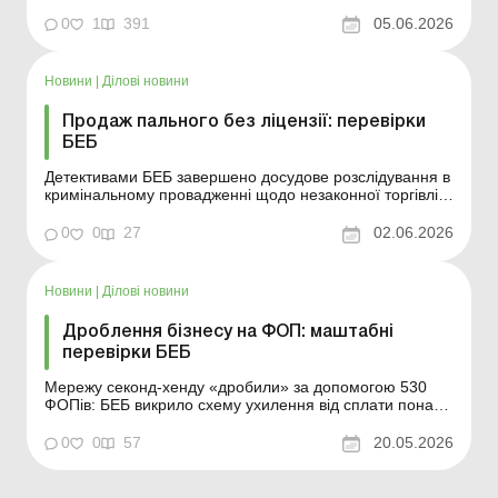
роботодавцями нормативу робочих місць для
працевлаштування осіб з інвалідністю за новими
0
1
391
05.06.2026
правилами. Докладніше про ці правила читайте у
статті. Контролювати виконання роботодавцями
нормативу робочих місць для працевлаштув...
Новини
|
Ділові новини
Продаж пального без ліцензії: перевірки
БЕБ
Детективами БЕБ завершено досудове розслідування в
кримінальному провадженні щодо незаконної торгівлі
пальним. Більше за темою: Перевірки суб’єктів
господарювання контролюючими органами під час
0
0
27
02.06.2026
воєнного стану: правила та особливості Особливості
проведення перевірок Держгеокадастром у період ...
Новини
|
Ділові новини
Дроблення бізнесу на ФОП: маштабні
перевірки БЕБ
Мережу секонд-хенду «дробили» за допомогою 530
ФОПів: БЕБ викрило схему ухилення від сплати понад
38 млн грн податків. Більше за темою: Перевірки
суб’єктів господарювання контролюючими органами
0
0
57
20.05.2026
під час воєнного стану: правила та особливості
Особливості проведення перевірок Держге...