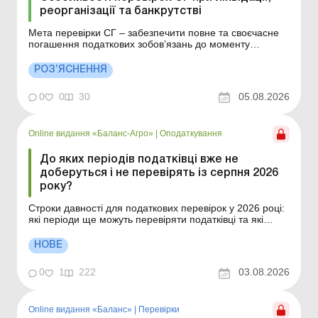
реорганізації та банкрутстві
Мета перевірки СГ – забезпечити повне та своєчасне
погашення податкових зобов’язань до моменту
остаточного припинення діяльності. Детальніше див.
нижче. Більше за темою: Ліквідація фермерського
РОЗ’ЯСНЕННЯ
господарства шляхом банкрутства Ліквідація у зв’язку з
банкрутством: правові аспе...
0
0
30
05.08.2026
Online видання «Баланс-Агро»
|
Оподаткування
До яких періодів податківці вже не
доберуться і не перевірять із серпня 2026
року?
Строки давності для податкових перевірок у 2026 році:
які періоди ще можуть перевіряти податківці та які
винятки впливають на відлік строків. Строк давності та
право на перевірку За які податкові періоди
НОВЕ
підприємству вже можна не очікувати донарахувань
після спливу строку давності за ст. 102...
0
1
222
03.08.2026
Online видання «Баланс»
|
Перевірки