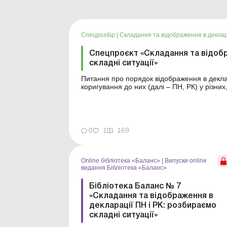
Спецрозбір
|
Складання та відображення в деклара
Спецпроєкт «Складання та відобр
складні ситуації»
Питання про порядок відображення в деклар
коригування до них (далі – ПН, РК) у різних
ми розглянемо, як правильно показати ПН і
суперечлива або ...
0
1
169
Online бібліотека «Баланс»
|
Випуски online
видання Бібліотека «Баланс»
Бібліотека Баланс № 7
«Складання та відображення в
декларації ПН і РК: розбираємо
складні ситуації»