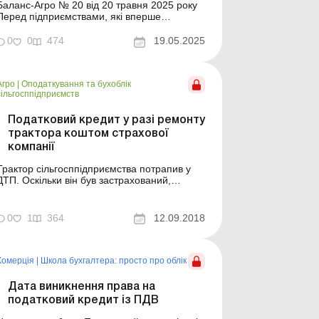
Баланс-Агро № 20 від 20 травня 2025 року
Перед підприємствами, які вперше
збираються імпортувати товари або основні
засоби, постає безліч запитань, а саме:
0
0
474
19.05.2025
коли та як сплачувати ПДВ, коли можна
відобразити податковий кредит та які
документи для цього потрібні, чи можна
Агро
|
Оподаткування та бухоблік
притримати податковий кредит ...
сільгосппідприємств
Податковий кредит у разі ремонту
трактора коштом страхової
компанії
Трактор сільгосппідприємства потрапив у
ДТП. Оскільки він був застрахований,
ремонт оплатила страхова компанія,
перерахувавши кошти на поточний рахунок
авторемонтному підприємству. Ремонтне
0
1
364
12.09.2018
підприємство виписало податкову накладну
(далі – ПН) сільгосппідприємству. Чи можна
включати суму ПДВ із...
Комерція
|
Школа бухгалтера: просто про облік
Дата виникнення права на
податковий кредит із ПДВ