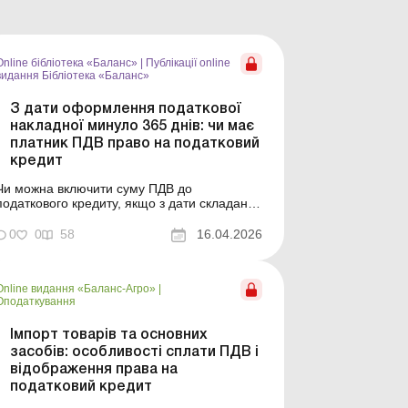
Online бібліотека «Баланс»
|
Публікації online
видання Бібліотека «Баланс»
З дати оформлення податкової
накладної минуло 365 днів: чи має
платник ПДВ право на податковий
кредит
Чи можна включити суму ПДВ до
податкового кредиту, якщо з дати складання
податкової накладної спливло 365
календарних днів, а в декларації її так і не
0
0
58
16.04.2026
було відображено? Розповімо, чи втрачає
платник це право та на які норми слід
орієнтуватися на практиці. Бібліотека
Online видання «Баланс-Агро»
|
Баланс № 7 «Складання та ...
Оподаткування
Імпорт товарів та основних
засобів: особливості сплати ПДВ і
відображення права на
податковий кредит