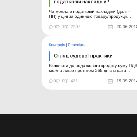
податковій накладній?
Чи можна в податковій накладній (далі –
ПН) у ціні за одиницю товару/продукції
наводити більше двох знаків після коми? Ч
має право покупець на податковий кредит
0
1
2207
20.06.201
за такою ПН? За загальним правилом
графа 7 ПН (саме в ній указується ціна за
одиницю товару/послуги) заповнюється у
Комерція
|
Перевірки
гривнях із копій...
Огляд судової практики
Включити до податкового кредиту суму ПД
можна лише протягом 365 днів із дати
складання податкової накладної Реквізити
рішення Сторони спору Позивач – ТОВ
0
0
431
19.09.201
(далі – підприємство), відповідач –
Спеціалізована державна податкова
інспекція...