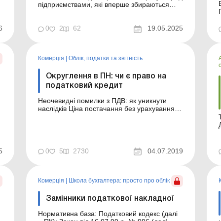
підприємствами, які вперше збираються
імпортувати товари або основні засоби,
постає безліч запитань, а саме: коли та як
6
сплачувати ПДВ, коли можна відобразити
0
2
62
19.05.2025
податковий кредит та які документи для
цього потрібні, чи можна притримати
податковий кредит і від...
Комерція
|
Облік, податки та звiтнiсть
Округлення в ПН: чи є право на
податковий кредит
і
Неочевидні помилки з ПДВ: як уникнути
наслідків Ціна постачання без урахування
ПДВ – обо­в'язковий реквізит податкової
накладної (далі – ПН), який відображається
в графі 7. Згідно з пп. 5 п. 16 Порядку №
1307 графа 7 ПН заповнюється в гривнях із
копійками (тобто із двома знаками післ...
5
0
5
2730
04.07.2019
Комерція
|
Школа бухгалтера: просто про облік
Замінники податкової накладної
Нормативна база: Податковий кодекс (далі