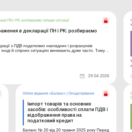
ції ПН і РК: розбираємо складні ситуації
аження в декларації ПН і РК: розбираємо
ації з ПДВ податкових накладних і розрахунків
, іноді й спірних ситуаціях виникають дуже часто. Тому
 РК в декларації з ПДВ, якщо ситуація нестандартна,
29.04.2026
Online видання «Баланс»
|
Оподаткування
Імпорт товарів та основних
засобів: особливості сплати ПДВ і
відображення права на
податковий кредит
Баланс № 20 від 20 травня 2025 року Перед