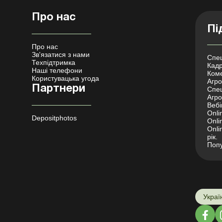
Про нас
Пі
Про нас
Зв'язатися з нами
Спец
Техпідтримка
Кадр
Наші телефони
Коме
Користувацька угода
Агро 
Партнери
Спец
Агро
Вебі
Onli
Depositphotos
Onli
Onli
рік.
Попу
Украї