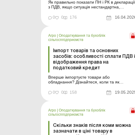
Як правильно показати ПН і РК в декларації
з ПДВ, якщо ситуація нестандартна,
суперечлива або заплутана. Через такі
ситуації бухгалтер стикається з ризиком
0
0
176
16.04.202
некоректно визначити податкові
зобов’язання або податковий кредит,
помилитися з періодом відображення,
Агро
|
Оподаткування та бухоблік
занизити чи завищити суму ПДВ до ...
сільгосппідприємств
Імпорт товарів та основних
засобів: особливості сплати ПДВ 
відображення права на
податковий кредит
Вперше імпортуєте товари або
обладнання? Дізнайтеся, коли та як
сплачувати ПДВ, коли відобразити
податковий кредит тощо. Перед
0
0
158
19.05.202
підприємствами, які вперше збираються
імпортувати товари або основні засоби,
постає безліч запитань, а саме: коли та як
Агро
|
Оподаткування та бухоблік
сплачувати ПДВ, коли можна відобразити
сільгосппідприємств
податковий кре...
Скільки знаків після коми можна
зазначати в ціні товару в