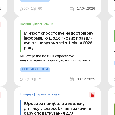
загальнообов’язкове державне соціальне
страхування за ті періоди, коли не
і
6
0
1
60
17.04.2026
працювали офіційно, і таким чином додаєте
їх до свого страхового с...
Новини
|
Ділові новини
Мін’юст спростовує недостовірну
інформацію щодо «нових правил»
купівлі нерухомості з 1 січня 2026
року
Міністерство юстиції спростовує
недостовірну інформацію, що поширюється
ї
у соціальних мережах, стосовно
запровадження нових правил при купівлі
РОЗ’ЯСНЕННЯ
нерухомого майна починаючи з 1 січня
2026 року. Більше за темою: Підприємець
6
0
0
71
03.12.2025
провадить діяльність у своїй квартирі: чи є
право на пільгу з податку на нерухом...
Комерція
|
Зарплата і кадри
Юрособа придбала земельну
ділянку у фізособи: як визначити
базу оподаткування для