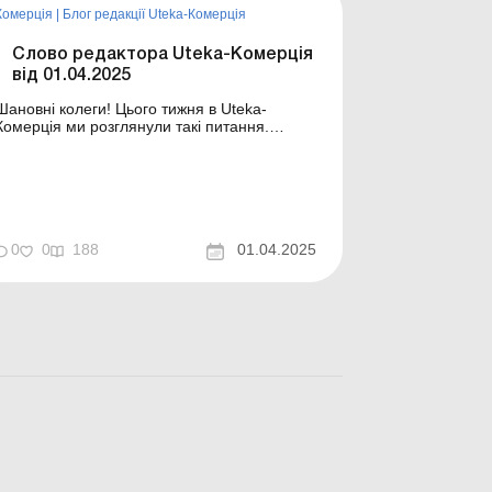
Комерція
|
Блог редакції Uteka-Комерція
Слово редактора Uteka-Комерція
від 01.04.2025
ановні колеги! Цього тижня в Uteka-
Комерція ми розглянули такі питання.
Постачальник відмовляється правильно
оформити податкову накладну: як діяти
покупцеві? Постачальник склав податкову
накладну на неплатника ПДВ, хоча на дату
її складання підприємство-покупець вже
було зареєстровано як платник ...
0
0
188
01.04.2025