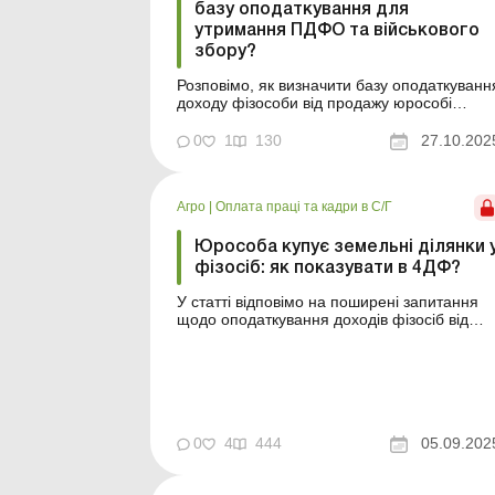
базу оподаткування для
утримання ПДФО та військового
збору?
Розповімо, як визначити базу оподаткуванн
доходу фізособи від продажу юрособі
земельної ділянки та чи можна
використовувати як оціночну вартість
0
1
130
27.10.202
ділянки її НГО. Баланс-Агро № 43 від 28
жовтня 2025 року Найбільше запитань у раз
купівлі земельних ділянок у фізосіб виникає
Агро
|
Оплата праці та кадри в С/Г
у юросіб під час визначен...
Юрособа купує земельні ділянки 
фізосіб: як показувати в 4ДФ?
У статті відповімо на поширені запитання
щодо оподаткування доходів фізосіб від
продажу земельних ділянок. Незважаючи н
те, що оподаткування доходу від продажу
фізособами земельних ділянок юрособам, 
також умови звільнення від такого
оподаткування урегульовано ст. 172
Податкового кодексу (далі &nd...
0
4
444
05.09.202