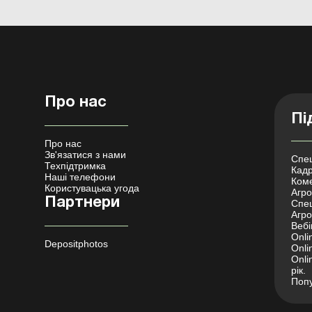
Про нас
Пі
Про нас
Зв'язатися з нами
Спец
Техпідтримка
Кадр
Наші телефони
Коме
Користувацька угода
Агро 
Партнери
Спец
Агро
Вебі
Onli
Depositphotos
Onli
Onli
рік.
Попу