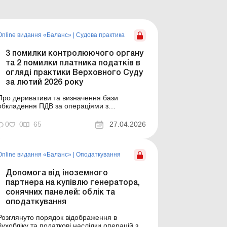
Online видання «Баланс»
|
Судова практика
3 помилки контролюючого органу
та 2 помилки платника податків в
огляді практики Верховного Суду
за лютий 2026 року
Про деривативи та визначення бази
обкладення ПДВ за операціями з
постачання житла у новобудові, про
законність проведення перевірки на підставі
0
0
65
27.04.2026
наказу, у якому відсутні відомості про
найменування платника, що підлягає
перевірці, а також про інші цікаві моменти
читайте в іноді несподіваних висновка...
Online видання «Баланс»
|
Оподаткування
Допомога від іноземного
партнера на купівлю генератора,
сонячних панелей: облік та
оподаткування
Розглянуто порядок відображення в
бухобліку та податкові наслідки операцій з