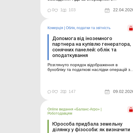
постачання житла у новобудові, про
законність проведення перевірки на підстав
0
1
103
22.04.202
наказу, у якому відсутні відомості про
найменування платника, що підлягає
перевірці, а також про інші цікаві моменти
читайте в іноді несподіваних висновках ...
Комерція
|
Облік, податки та звiтнiсть
Допомога від іноземного
партнера на купівлю генератора,
сонячних панелей: облік та
оподаткування
Розглянуто порядок відображення в
бухобліку та податкові наслідки операцій з
отримання та використання гранту (цільово
фінансової допомоги) на придбання
акумуляторів, генератора, інвертора,
сонячних панелей, монтажних робіт. На
0
2
147
09.02.202
сьогодні чи не кожен суб’єкт
господарювання задля стабільної робо...
Online видання «Баланс-Агро»
|
Роботодавцям
Юрособа придбала земельну
ділянку у фізособи: як визначити