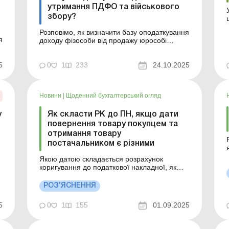
утримання ПДФО та військового
збору?
Розповімо, як визначити базу оподаткування
я
доходу фізособи від продажу юрособі
земельної ділянки та чи можна
використовувати як оціночну вартість
5
ділянки її НГО. Найбільше запитань у разі
0
1
233
24.10.2025
купівлі земельних ділянок у фізосіб виникає
і
у юросіб під час визначення бази
обкладення ПДФО і військовим збо...
Новини
|
Щоденний бухгалтерський огляд
у
Як скласти РК до ПН, якщо дати
повернення товару покупцем та
отримання товару
постачальником є різними
а
Якою датою складається розрахунок
коригування до податкової накладної, якщо
а
дата повернення товару покупцем та дата
п
його отримання постачальником є різними
РОЗ’ЯСНЕННЯ
датами? Більше за темою: Повернення
товару після спливу 1095 днів: облік ПДВ
5
0
1
155
01.09.2025
Повернення товару: коли оформлювати
РК? Якою датою складається ро...