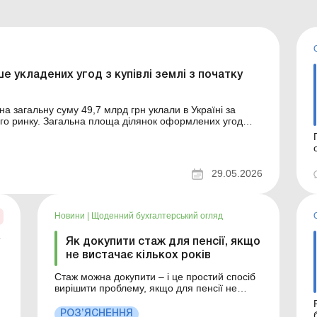
 укладених угод з купівлі землі з початку
на загальну суму 49,7 млрд грн уклали в Україні за
ого ринку. Загальна площа ділянок оформлених угод
є учасники-
29.05.2026
Новини
|
Щоденний бухгалтерський огляд
Як докупити стаж для пенсії, якщо
не вистачає кількох років
Стаж можна докупити – і це простий спосіб
вирішити проблему, якщо для пенсії не
вистачає кількох років. Фактично ви самі
сплачуєте єдиний внесок на
РОЗ’ЯСНЕННЯ