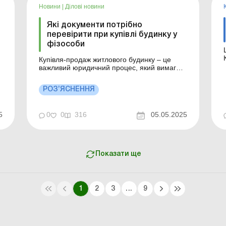
Новини
|
Ділові новини
Які документи потрібно
перевірити при купівлі будинку у
фізособи
Ш
Купівля-продаж житлового будинку – це
важливий юридичний процес, який вимагає
нотаріального посвідчення. Відповідно до
Закону від 02.09.1993 № 3425-XII «Про
РОЗ’ЯСНЕННЯ
нотаріат» та чинного Порядку вчинення
у
нотаріальних дій для законності угоди та
захисту прав сторін необхідно підготувати
4
0
0
316
05.05.2025
5
відп...
Показати ще
1
2
3
...
9