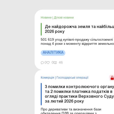
Новини
|
Ділові новини
Де найдорожча земля та найбільше
2026 року
501 619 угод купівлі-продажу сільгоспземлі 
понад 4 роки з моменту відкриття земельн
становить 977,2 тисячі гектарів. Більше за темою: У складі юридичної особи 
нерезиденти: які земельні діл...
АНАЛІТИКА
0
0
46
Комерція
|
Господарські операції
3 помилки контролюючого органу
та 2 помилки платника податків в
огляді практики Верховного Суду
за лютий 2026 року
Про деривативи та визначення бази
обкладення ПДВ за операціями з