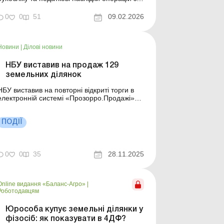
отримання та використання гранту (цільової
фінансової допомоги) на придбання
0
0
51
09.02.2026
акумуляторів, генератора, інвертора,
сонячних панелей, монтажних робіт. Баланс
№ 6 від 10 лютого 2026 року На сьогодні чи
не кожен суб’єкт...
Новини
|
Ділові новини
НБУ виставив на продаж 129
земельних ділянок
НБУ виставив на повторні відкриті торги в
електронній системі «Прозорро.Продажі»
129 земельних ділянок. Більше за темою:
Купівля-продаж нерухомості: які податки
слід сплатити та як відобразити в бухобліку
ПОДІЇ
Як підготуватися до укладення договору
купівлі-продажу земельної ділянки НБ...
0
0
35
28.11.2025
Online видання «Баланс-Агро»
|
Роботодавцям
Юрособа купує земельні ділянки у
фізосіб: як показувати в 4ДФ?