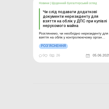
Новини
|
Щоденний бухгалтерський огляд
Чи слід подавати додаткові
документи нерезиденту для
взяття на облік у ДПС при купівлі
нерухомого майна
Розглянемо, чи необхідно нерезиденту для
взяття на облік у контролюючому орган
подавати додаткові документи. Чи
необхідно нерезиденту для взяття на облік 
РОЗ’ЯСНЕННЯ
контролюючому орган подавати додаткові
документи, окрім тих, що передбачені п. 4.
0
0
26
05.06.202
розд. IV Порядку обліку платників податків і
зборів, якщо він...