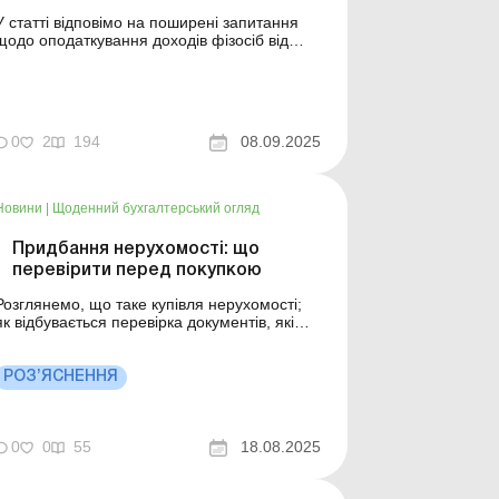
У статті відповімо на поширені запитання
щодо оподаткування доходів фізосіб від
продажу земельних ділянок. Баланс-Агро №
36 від 9 вересня 2025 року Незважаючи на
те, що оподаткування доходу від продажу
фізособами земельних ділянок юрособам, а
також умови звільнення від такого
0
2
194
08.09.2025
оподаткуван...
Новини
|
Щоденний бухгалтерський огляд
Придбання нерухомості: що
перевірити перед покупкою
Розглянемо, що таке купівля нерухомості;
як відбувається перевірка документів, які
підтверджують право власності, та іншої
важливої інформації. Більше за темою:
Коли потрібна професійна оцінка для
РОЗ’ЯСНЕННЯ
родажу нерухомості Інвестиційна
нерухомість за П(С)БО: бухгалтерський
облік та оподаткування Купівля...
0
0
55
18.08.2025