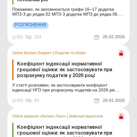
неповний рік
Покажемо, як заповнюються графи 16–17 додатка
МПЗ-З до рядка 02 МПЗ-З додатка МПЗ до рядка 06.2
МПЗ Податкової декларації з податку на прибуток
підприємств, якщо земельна ділянка, віднесена до
РОЗ’ЯСНЕННЯ
сільгоспугідь, перебуває у власності або користуванні
платника податку на прибуток неповний...
0
0
133
26.02.2026
Online Баланс-Бюджет
|
Податки та збори
Коефіцієнт індексації нормативної
грошової оцінки: як застосовувати при
розрахунку податків у 2026 році
У статті розповімо, як застосовувати коефіцієнт
індексації НГО при розрахунку податків на 2026 рік.
Баланс-Бюджет № 4 від 27 січня 2026 року За
інформацією Держгеокадастру, коефіцієнт індексації
0
0
43
26.01.2026
нормативної грошової оцінки (далі – НГО) земель за
2025 рік становить 1,08. Тобто вартість землі ...
Online видання «Баланс-Агро»
|
Земельні відносини
Коефіцієнт індексації нормативної
грошової оцінки: як застосовувати при