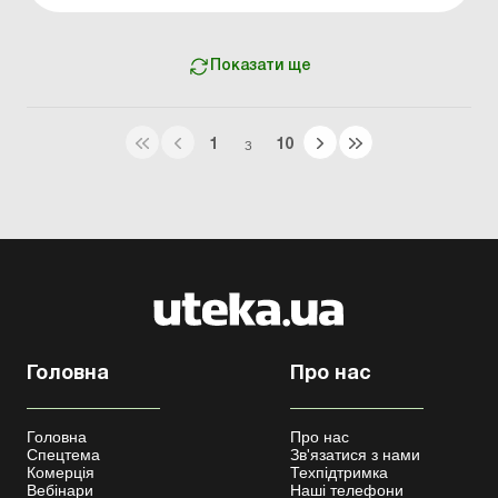
фізосіб виникає у юросіб під час визначен...
Показати ще
1
10
З
Головна
Про нас
Головна
Про нас
Спецтема
Зв'язатися з нами
Комерція
Техпідтримка
Вебінари
Наші телефони