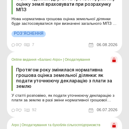
оцінку землі враховувати при розрахунку
МПЗ
Нова нормативна грошова оцінка земельної ділянки
буде застосовуватися при визначені загального МПЗ за
наступний податковий (звітний) рік з урахуванням
коефіцієнта індексації за попередній рік. Детальніше
РОЗ’ЯСНЕННЯ
див. нижче. Більше за темою: Розрахунок мінімального
податкового зобов’язання фізособами ...
0
0
7
06.08.2026
Online видання «Баланс-Агро»
|
Оподаткування
Протягом року змінилася нормативна
грошова оцінка земельної ділянки: як
подати уточнюючу декларацію з плати за
землю
У статті розповімо, як подати уточнюючу декларацію з
плати за землю в разі зміни нормативної грошової
оцінки протягом року. Баланс-Агро № 27 від 7 липня
2026 року Ситуація. Підприємство є власником
0
1
92
06.07.2026
земельної ділянки і на початку року подало річну
декларацію з плати за землю. Протягом року
норматив...
Агро
|
Оподаткування та бухоблік сільгосппідприємств