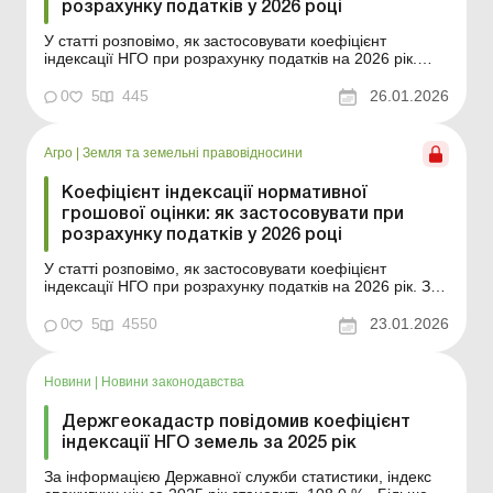
розрахунку податків у 2026 році
У статті розповімо, як застосовувати коефіцієнт
індексації НГО при розрахунку податків на 2026 рік.
Баланс-Агро № 4 від 27 січня 2026 року За
інформацією Держгеокадастру, коефіцієнт індексації
0
5
445
26.01.2026
нормативної грошової оцінки (далі – НГО) земель за
2025 рік становить 1,08. Тобто вартість землі дл...
Агро
|
Земля та земельні правовідносини
Коефіцієнт індексації нормативної
грошової оцінки: як застосовувати при
розрахунку податків у 2026 році
У статті розповімо, як застосовувати коефіцієнт
індексації НГО при розрахунку податків на 2026 рік. За
інформацією Держгеокадастру, коефіцієнт індексації
нормативної грошової оцінки (далі – НГО) земель за
0
5
4550
23.01.2026
2025 рік становить 1,08. Тобто вартість землі для
розрахунку плати за землю, єдиного пода...
Новини
|
Новини законодавства
Держгеокадастр повідомив коефіцієнт
індексації НГО земель за 2025 рік
За інформацією Державної служби статистики, індекс