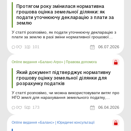
Протягом року змінилася нормативна
грошова оцінка земельної ділянки: як
подати уточнюючу декларацію з плати за
землю
У статті розповімо, як подати уточнюючу декларацію з
плати за землю в разі зміни нормативної грошової
оцінки протягом року. Ситуація. Підприємство є
власником земельної ділянки і на початку року подало
0
1
101
06.07.2026
річну декларацію з плати за землю. Протягом року
нормативна грошова оцінка (далі – НГО) земл...
Online видання «Баланс-Агро»
|
Правова допомога
Який документ підтверджує нормативну
грошову оцінку земельної ділянки для
розрахунку податків
У статті розповімо, чи можна використовувати витяг про
НГО землі для нарахування земельного податку,
орендної плати за землі державної та комунальної
власності, мінімального податкового зобов’язання та
0
5
173
06.04.2026
єдиного податку для платників четвертої групи. Баланс-
Агро № 14 від 7 квітня 2026 року Дек...
Online видання «Баланс»
|
Юридичні консультації