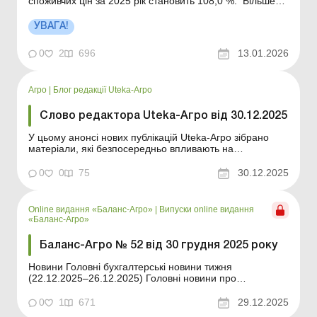
споживчих цін за 2025 рік становить 108,0 %. Більше
за темою: Коефіцієнт індексації НГО землі: коли та як
застосовувати? Витяг про НГО землі можна отримати в
УВАГА!
електронній формі Чи потрібно індексувати орендну
плату, розмір якої залежить...
0
2
696
13.01.2026
Агро
|
Блог редакції Uteka-Агро
Слово редактора Uteka-Агро від 30.12.2025
У цьому анонсі нових публікацій Uteka-Агро зібрано
матеріали, які безпосередньо впливають на
управлінські та облікові рішення агропідприємств: від
компенсації воєнних втрат і податкових наслідків до
0
0
75
30.12.2025
методології агрообліку та організації документообігу.
Дорогі читачі! У цьому анонсі нових публікацій...
Online видання «Баланс-Агро»
|
Випуски online видання
«Баланс-Агро»
Баланс-Агро № 52 від 30 грудня 2025 року
Новини Головні бухгалтерські новини тижня
(22.12.2025–26.12.2025) Головні новини про
найважливіші зміни у законодавстві – оновлюється
щодня Зміст номеру Правова допомога
0
1
671
29.12.2025
Читати Компенсація бізнесу за знищене чи