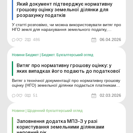
Який документ підтверджує нормативну
грошову оцінку земельної ділянки для
розрахунку податків
У статті розповімо, чи можна використовувати витяг про
НГО землі для нарахування земельного податку,
орендної плати за землі державної та комунальної
власності, мінімального податкового зобов’язання та
0
2
486
06.04.2026
єдиного податку для платників четвертої групи.
Декларація з плати за землю – 2026: як ...
Новини Бюджет
|
Бюджет. Бухгалтерський огляд
Витяг про нормативну грошову оцінку: у
яких випадках його подають до податкової
Витяг з технічної документації про нормативну грошову
оцінку (НГО) земельної ділянки подається платниками
до контролюючого органу у двох випадках. Відповідно
до пункту 286.2 статті 286 Податкового кодексу України,
0
0
51
02.03.2026
витяг із технічної документації про НГО подається: при
поданні першої деклар...
Новини
|
Щоденний бухгалтерський огляд
Заповнення додатка МПЗ-З у разі
користування земельними ділянками