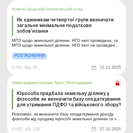
пошкоджене внаслідок війни майно – з 01.01.2026
Практик...
Новини
|
Щоденний бухгалтерський огляд
Як єдинникам четвертої групи визначати
загальне мінімальне податкове
зобов’язання
МПЗ щодо земельної ділянки, НГО якої проведена, та
МПЗ щодо земельної ділянки, НГО якої не проведена,
обчислюється за формулами наведеними у ст. 381
ПКУ. Особливості визначення загального МПЗ платників
РОЗ’ЯСНЕННЯ
єдиного податку встановлено ст. 2971 ПКУ. Детальніше
див. нижче. Більше за темою: Чи можна зменши...
0
0
55
12.11.2025
Online видання «Баланс-Агро»
|
Роботодавцям
Юрособа придбала земельну ділянку у
фізособи: як визначити базу оподаткування
для утримання ПДФО та військового збору?
Розповімо, як визначити базу оподаткування доходу
фізособи від продажу юрособі земельної ділянки та чи
можна використовувати як оціночну вартість ділянки її
НГО. Баланс-Агро № 43 від 28 жовтня 2025 року
0
1
130
27.10.2025
Найбільше запитань у разі купівлі земельних ділянок у