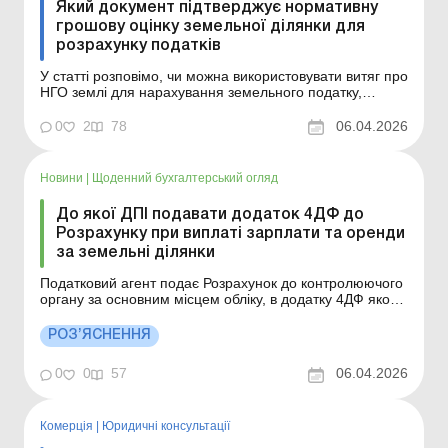
Який документ підтверджує нормативну
грошову оцінку земельної ділянки для
розрахунку податків
У статті розповімо, чи можна використовувати витяг про
НГО землі для нарахування земельного податку,
орендної плати за землі державної та комунальної
власності, мінімального податкового зобов’язання та
0
2
78
06.04.2026
єдиного податку для платників четвертої групи. Баланс
№ 14 від 7 квітня 2026 року Декларац...
Новини
|
Щоденний бухгалтерський огляд
До якої ДПІ подавати додаток 4ДФ до
Розрахунку при виплаті зарплати та оренди
за земельні ділянки
Податковий агент подає Розрахунок до контролюючого
органу за основним місцем обліку, в додатку 4ДФ якого
зазначає ознаки доходів до нарахованих доходів у
вигляді заробітної плати та орендної плати. Детальніше
РОЗ’ЯСНЕННЯ
див. нижче. Більше за темою: Орендна плата
виплачується за довіреністю: що в додатку ...
0
0
57
06.04.2026
Комерція
|
Юридичні консультації