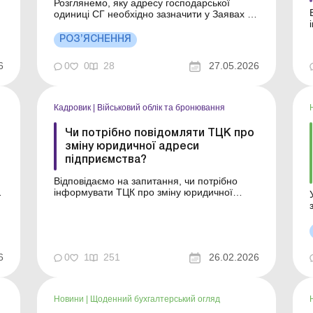
Розглянемо, яку адресу господарської
одиниці СГ необхідно зазначити у Заявах за
формою № 1-ПРРО та № 1-РРО при
здійсненні торгівлі через Інтернет, у випадку
РОЗ’ЯСНЕННЯ
відсутності окремого об’єкта оподаткування
(приміщення), якщо розрахунки
6
0
0
28
27.05.2026
здійснюються за місцезнаходженням
покупця (замовника) та/аб...
Кадровик
|
Військовий облік та бронювання
Чи потрібно повідомляти ТЦК про
зміну юридичної адреси
підприємства?
Відповідаємо на запитання, чи потрібно
у
інформувати ТЦК про зміну юридичної
адреси підприємства. Ситуація із практики
Підприємство змінило юридичну адресу. Чи
повинне воно повідомляти ТЦК за
попереднім місцем обліку та за новим
місцем розташування підприємства?
6
0
1
251
26.02.2026
Вважаємо, що повідомляти ТЦК про змі...
Новини
|
Щоденний бухгалтерський огляд