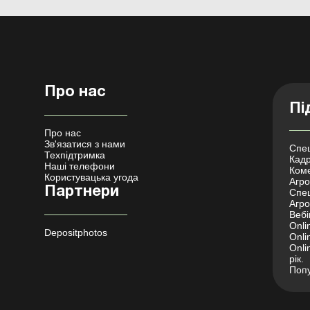
Про нас
Пі
Про нас
Зв'язатися з нами
Спец
Техпідтримка
Кадр
Наші телефони
Коме
Користувацька угода
Агро 
Партнери
Спец
Агро
Вебі
Onli
Depositphotos
Onli
Onli
рік.
Попу