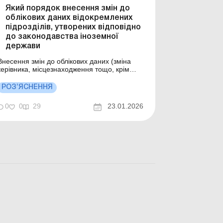
Який порядок внесення змін до
облікових даних відокремлених
підрозділів, утворених відповідно
до законодавства іноземної
держави
Внесення змін до облікових даних (зміна
керівника, місцезнаходження тощо, крім
відомостей про особу, відповідальну за
ведення податкового обліку) відокремлених
РОЗ’ЯСНЕННЯ
підрозділів юридичних осіб, утворених
відповідно до законодавства іноземної
0
0
29
23.01.2026
держави, здійснюється контролюючими
органами на підставі інформа...