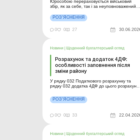
Юрособою перераховується військовий
збір, як за себе, так і за неуповноважений
відокремлений підрозділ до бюджету за
своїм місцезнаходженням (реєстрації).
РОЗ’ЯСНЕННЯ
Суми військового збору, нараховані
уповноваженим відокремленим
0
0
27
30.06.202
підрозділом, перераховуються до
відповідного бюджету за
місцезнаходженням (реєстра...
Новини
|
Щоденний бухгалтерський огляд
Розрахунок та додаток 4ДФ:
особливості заповнення після
зміни району
У рядку 032 Податкового розрахунку та
рядку 032 додатка 4ДФ до цього розрахунк
зазначається код Кодифікатора за новим
місцезнаходженням суб’єкта
РОЗ’ЯСНЕННЯ
господарювання. Детальніше див. нижче.
Більше за темою: Виправлення помилок у
додатку 4ДФ до Податкового розрахунку
0
0
33
22.04.202
Додаток 4ДФ: правила та п...
Новини
|
Щоденний бухгалтерський огляд