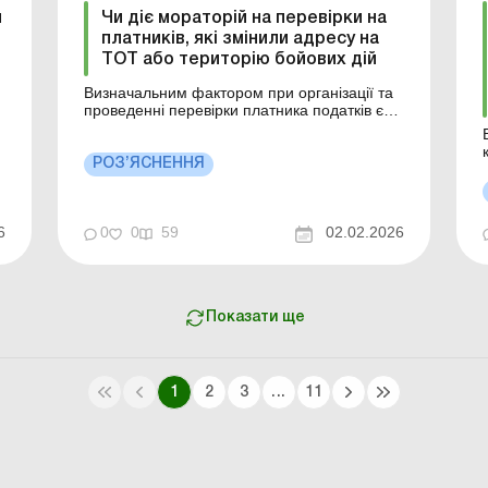
й
Чи діє мораторій на перевірки на
платників, які змінили адресу на
ТОТ або територію бойових дій
Визначальним фактором при організації та
проведенні перевірки платника податків є
одночасне врахування всіх обставин та дії
пп. 69.22 та 69.351 п. 69 підрозд. 10 розд.
XX ПКУ. Детальніше див. нижче. Більше
РОЗ’ЯСНЕННЯ
за темою: Опубліковано перелік ТОТ і
територій ведення бойових дій: як
скористатися пода...
6
0
0
59
02.02.2026
Показати ще
1
2
3
...
11