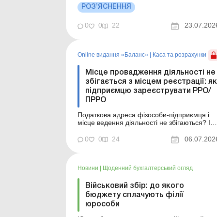
покупця (замовника) без використання/з
РОЗ’ЯСНЕННЯ
використанням транспортного засобу, без
окремого об&;єкта оподаткування. Більше
0
0
22
23.07.202
за темою: Місце провадження діяльності не
збігається з місцем реєстр...
Online видання «Баланс»
|
Каса та розрахунки
Місце провадження діяльності не
збігається з місцем реєстрації: як
підприємцю зареєструвати РРО/
ПРРО
Податкова адреса фізособи-підприємця і
місце ведення діяльності не збігаються? Із
статті ви дізнаєтеся, як діяти в такому разі:
до якого органу ДПС подавати документи
0
0
24
06.07.202
для реєстрації РРО/ПРРО, чи потрібно
ставати на облік за неосновним місцем
обліку та оновлювати дані в реєстрі
Новини
|
Щоденний бухгалтерський огляд
платників єдиного по...
Військовий збір: до якого
бюджету сплачують філії
юрособи