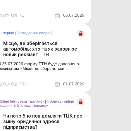
автомобіль». У статті розглянуто, хто саме,
у яких випадках та у який спосіб повинен
заповнювати цей новий реквізит. Баланс №
0
0
71
06.07.2026
27 від 7 липня 2026 року Місце, де
зберігається автомобіль: хто та як заповнює
новий рек...
Комерція
|
Господарські операції
Місце, де зберігається
автомобіль: хто та як заповнює
новий реквізит ТТН
З 26.07.2026 форму ТТН буде доповнено
реквізитом «Місце де зберігається
автомобіль». У статті розглянуто, хто саме,
у яких випадках та у який спосіб повинен
заповнювати цей новий реквізит. З
0
6
551
01.07.2026
26.07.2026 форму ТТН буде доповнено
реквізитом «Місце де зберігається
автомобіль». Це...
Online бібліотека «Баланс»
|
Публікації online
видання Бібліотека «Баланс»
Чи потрібно повідомляти ТЦК про
зміну юридичної адреси
підприємства?