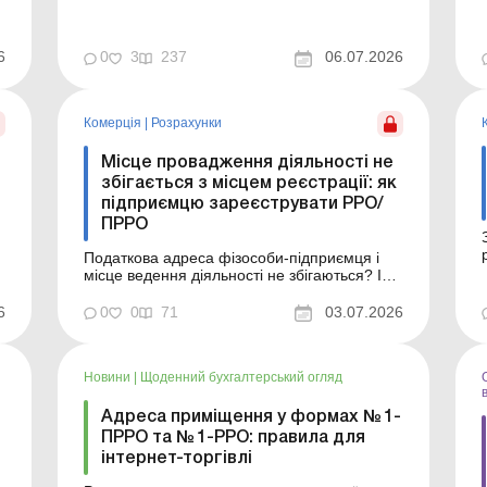
автомобіль». У статті розглянуто, хто саме,
у яких випадках та у який спосіб повинен
заповнювати цей новий реквізит. Баланс-
6
0
3
237
06.07.2026
Агро № 27 від 7 липня 2026 року Місце, де
зберігається автомобіль: хто та як заповнює
нови...
Комерція
|
Розрахунки
Місце провадження діяльності не
збігається з місцем реєстрації: як
підприємцю зареєструвати РРО/
ПРРО
Податкова адреса фізособи-підприємця і
місце ведення діяльності не збігаються? Із
статті ви дізнаєтеся, як діяти в такому разі:
до якого органу ДПС подавати документи
6
0
0
71
03.07.2026
для реєстрації РРО/ПРРО, чи потрібно
ставати на облік за неосновним місцем
обліку та оновлювати дані в реєстрі
Новини
|
Щоденний бухгалтерський огляд
платників єдиного пода...
Адреса приміщення у формах № 1-
ПРРО та № 1-РРО: правила для
інтернет-торгівлі