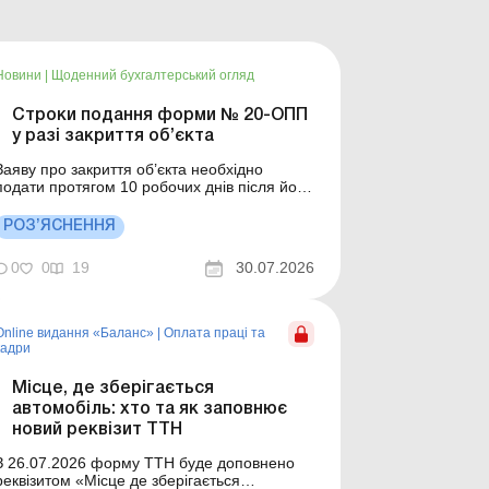
Новини
|
Щоденний бухгалтерський огляд
Строки подання форми № 20-ОПП
у разі закриття об’єкта
Заяву про закриття об’єкта необхідно
подати протягом 10 робочих днів після його
закриття. Деталі див. нижче. Більше за
ою: Подання форми № 20-ОПП у разі
РОЗ’ЯСНЕННЯ
ренди приміщень Як відобразити у формі
№ 20-ОПП емфітевзис, постійне
0
0
19
30.07.2026
користування, сервітут та суборенду землі
Подаємо форму № 20-ОПП ...
Online видання «Баланс»
|
Оплата праці та
кадри
Місце, де зберігається
автомобіль: хто та як заповнює
новий реквізит ТТН
З 26.07.2026 форму ТТН буде доповнено
реквізитом «Місце де зберігається