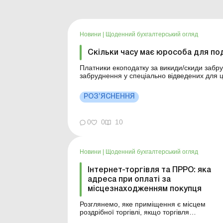
Новини
|
Щоденний бухгалтерський огляд
Скільки часу має юрособа для по
Платники екоподатку за викиди/скиди заб
забруднення у спеціально відведених для ц
їх протягом 40 календарних днів, наступних
кварталу. Деталі див. нижче...
РОЗ’ЯСНЕННЯ
0
0
10
Новини
|
Щоденний бухгалтерський огляд
Інтернет-торгівля та ПРРО: яка
адреса при оплаті за
місцезнаходженням покупця
Розглянемо, яке приміщення є місцем
роздрібної торгівлі, якщо торгівля
здійснюється СГ за місцезнаходженням