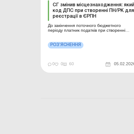
СГ змінив місцезнаходження: яки
код ДПС при створенні ПН/РК для
реєстрації в ЄРПН
До закінчення поточного бюджетного
періоду платник податків при створенні
(складанні) податкової накладної зазначає
код контролюючого органу за попереднім
місцезнаходженням (неосновним місцем
РОЗ’ЯСНЕННЯ
обліку), а починаючи з 1 січня наступного
року – за новим місцезнаходженням
(місцем проживання) (основ...
0
0
60
05.02.202