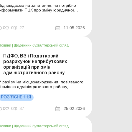
Відповідаємо на запитання, чи потрібно
інформувати ТЦК про зміну юридичної
адреси підприємства. Бібліотека Баланс №
9 «Ведення військового обліку юридичними
особами» Ситуація із практики
0
0
27
11.05.2026
Підприємство змінило юридичну адресу. Чи
повинне воно повідомляти ТЦК за
попереднім місцем обліку ...
Новини
|
Щоденний бухгалтерський огляд
ПДФО, ВЗ і Податковий
розрахунок неприбуткових
організацій при зміні
адміністративного району
У разі зміни місцезнаходження, пов’язаного
зі зміною адміністративного району,
податкові агенти – особи, для яких
установлені особливості держреєстрації та
РОЗ’ЯСНЕННЯ
відомості щодо яких не містяться в ЄДР
(неприбуткові організації, представництва
0
0
37
25.02.2026
нерезидентів тощо) сплачують ПДФО,
військовий збір ...
Новини
|
Щоденний бухгалтерський огляд