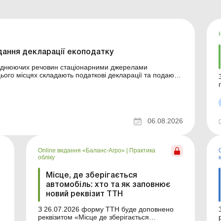
дання декларації екоподатку
руднюючих речовин стаціонарними джерелами
ього місцях складають податкові декларації та подають
 за останнім календарним днем ​​податкового (звітного)
тем
о
06.08.2026
Online видання «Баланс-Агро»
|
Практика
обліку
Місце, де зберігається
автомобіль: хто та як заповнює
новий реквізит ТТН
З 26.07.2026 форму ТТН буде доповнено
реквізитом «Місце де зберігається