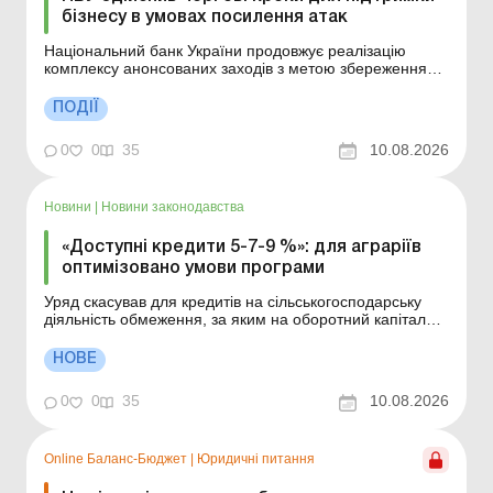
бізнесу в умовах посилення атак
Національний банк України продовжує реалізацію
комплексу анонсованих заходів з метою збереження
доступу до фінансування суб’єктів господарювання
стратегічно важливих секторів економіки, зокрема
ПОДІЇ
агропромислового комплексу. Більше за темою:
Відновлення нерухомості після пошкодження внаслід...
0
0
35
10.08.2026
Новини
|
Новини законодавства
«Доступні кредити 5-7-9 %»: для аграріїв
оптимізовано умови програми
Уряд скасував для кредитів на сільськогосподарську
діяльність обмеження, за яким на оборотний капітал
дозволялося використовувати не більше 20 % суми
кредиту, та знизив ставку за такими кредитами з 15 %
НОВЕ
до 10 % річних. Більше за темою: Доступні кредити «5-
7-9»: нові правила оподат...
0
0
35
10.08.2026
Online Баланс-Бюджет
|
Юридичні питання