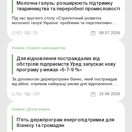
Молочна галузь: розширюють підтримку
тваринництва та переробної промисловості
Під час круглого столу «Стратегічний розвиток
молочної галузі України: проблеми та перспективи»
представники Уряду представили рішення спрямовані
на розвиток молочної галузі. Про що повідомили
0
0
28
08.07.2026
урядовці – читайте в цьому матеріалі. Більше за
темою: Доступні кредити «5-7...
Новини
|
Новини законодавства
Для відновлення постраждалих від
обстрілів підприємств Уряд запускає нову
програму у межах «5-7-9 %»
За допомогою держпрограми бізнес, який постраждав
від війни, отримав найкращі умови для відновлення.
Ставка 0,1 % у перші два роки допоможе компаніям
швидше відновлювати майно, повертатися до роботи
0
0
160
15.06.2026
та зберігати робочі місця. Деталі див. нижче. Більше за
темою: Доступні кредити «5-7-9»:...
Новини
|
Ділові новини
П’ять держпрограм енергопідтримки для
бізнесу та громадян