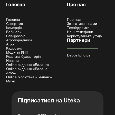
Головна
Про нас
Головна
Про нас
Спецтема
Зв'язатися з нами
Комерція
Техпідтримка
Вебінари
Наші телефони
Спецрозбір
Користувацька угода
Агропорадники
Партнери
Агро
Кадровик
Медичні КНП
Depositphotos
Реальна бухгалтерія
Новини
Online видання «Баланс»
Online видання «Баланс-
Агро»
Online бібліотека «Баланс»
Мітки
Підписатися на Uteka