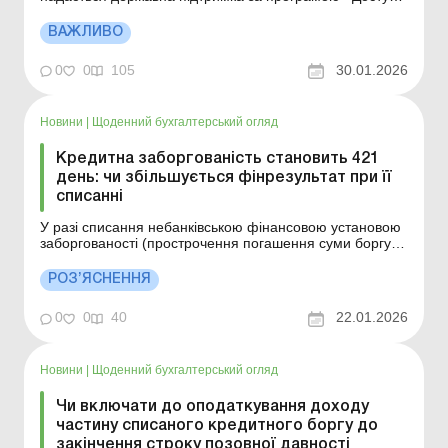
кредити 5-7-9 %». До нього додані когенераційні
установки, що виробляють тепло- та електроенергію.
ВАЖЛИВО
Більше за темою: Доступні кредити «5-7-9»: нові
правила оподаткування з 18.0...
0
0
105
30.01.2026
Новини
|
Щоденний бухгалтерський огляд
Кредитна заборгованість становить 421
день: чи збільшується фінрезультат при її
списанні
У разі списання небанківською фінансовою установою
заборгованості (прострочення погашення суми боргу
(його частини) становить понад 360 днів) по кредитам
фізичних осіб, які не пов’язані з таким кредитором та
РОЗ’ЯСНЕННЯ
не перебувають (не перебували) з ним у трудових
відносинах, фінансовий результат до оп...
0
0
40
22.01.2026
Новини
|
Щоденний бухгалтерський огляд
Чи включати до оподаткування доходу
частину списаного кредитного боргу до
закінчення строку позовної давності