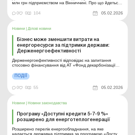
млн грн підприємством на Вінниччині. Про що йдеться
– читайте в цьому матеріалі. Більше за темою:
Вантажоперевезення по Україні та за кордон Детективи
0
0
104
05.02.2026
БЕБ під час досудового розслідування забезпечили
відшкодування до державного бюджету 6,8 млн г...
Новини
|
Ділові новини
Бізнес може зменшити витрати на
енергоресурси за підтримки держави:
Держенергоефективності
Держенергоефективності відповідає на запитання
стосовно фінансування від АТ «Фонд декарбонізації
України» та вимог до отримувачів коштів. Більше
за темою: Придбання сонячної електростанції за
ПОДІЇ
рахунок банківського кредиту: облік процентів та комісії
Придбання та використання сонячн...
0
0
55
05.02.2026
Новини
|
Новини законодавства
Програму «Доступні кредити 5-7-9 %»
розширено для енерготеплогенерації
Розширено перелік енергообладнання, на яке
надається державна підтримка за програмою «Доступні