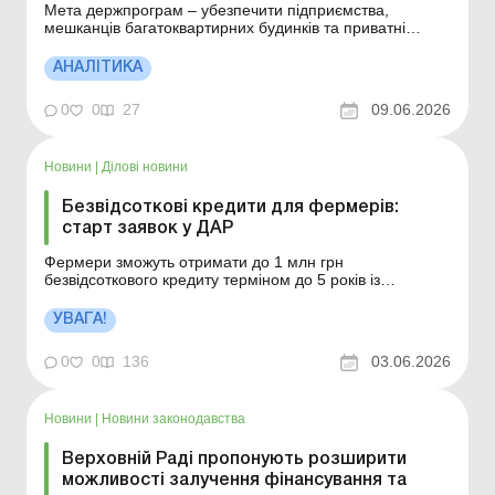
Мета держпрограм – убезпечити підприємства,
мешканців багатоквартирних будинків та приватні
домогосподарства від енергетичного терору. Це один із
найважливіших напрямів реалізації Планів стійкості
АНАЛІТИКА
регіонів та громад. Більше за темою: Облік грантів та
міжнародної технічної допомоги Бюджетні г...
0
0
27
09.06.2026
Новини
|
Ділові новини
Безвідсоткові кредити для фермерів:
старт заявок у ДАР
Фермери зможуть отримати до 1 млн грн
безвідсоткового кредиту терміном до 5 років із
забезпеченням виконання зобов’язання щодо
повернення бюджетних коштів. Прийом заявок – до 2
УВАГА!
липня 2026 року. Більше за темою: За умовами гранту
підприємець має працевлаштувати працівників: як ...
0
0
136
03.06.2026
Новини
|
Новини законодавства
Верховній Раді пропонують розширити
можливості залучення фінансування та