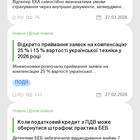
Відтепер ЕКА самостійно визначатиме умови
страхування через внутрішні документи, затверджені
наглядовою радою агентства. Більше за темою: ТЦУ-
контроль експортно-імпортних операцій та різниці з
0
0
76
27.03.2026
податку на прибуток «Дешевий» експорт товару: чи
треба складати податкову накладну та ві...
Новини
|
Ділові новини
Відкрито приймання заявок на компенсацію
25 % і 15 % вартості української техніки у
2026 році
Мінекономіки розпочало приймання заявок на
компенсацію 25 % вартості української
сільськогосподарської техніки та обладнання і 15 %
вартості української промислової техніки та
ПОДІЇ
обладнання у 2026 році. Більше за темою: Компенсація
від держави за придбання сільгосптехніки: нюанси
0
0
113
27.02.2026
оподаткування та...
Новини
|
Ділові новини
Коли податковий кредит з ПДВ може
обернутися штрафом: практика БЕБ
Детективи БЕБ забезпечили відшкодування майже 7