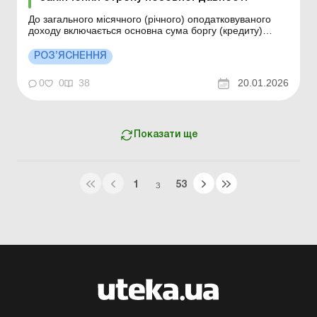
До загального місячного (річного) оподатковуваного
доходу включається основна сума боргу (кредиту)
платника податку (крім суми прощеного (анульованого)
основного боргу платника податку за іпотечним
РОЗ’ЯСНЕННЯ
кредитом в іноземній валюті, забезпеченим іпотекою
житлової нерухомості), прощеного (анульованого)
0
0
38
20.01.2026
кре...
Показати ще
1
53
З