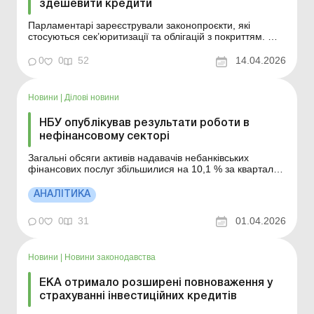
здешевити кредити
Парламентарі зареєстрували законопроєкти, які
стосуються сек’юритизації та облігацій з покриттям. Що
передбачають нововведення? Більше за темою:
Продаж військових інвалютних облігацій в обліку
0
0
52
14.04.2026
платника податку на прибуток У Верховні Раді
13.04.2026 зареєстровано законопроєкти, що
стосуються с...
Новини
|
Ділові новини
НБУ опублікував результати роботи в
нефінансовому секторі
Загальні обсяги активів надавачів небанківських
фінансових послуг збільшилися на 10,1 % за квартал
(кв/кв), однак зменшилися на 0,2 % в річному вимірі (р/
р). Тож частка небанківських фінансових установ під
АНАЛІТИКА
наглядом НБУ в активах фінансового сектору дещо
знизилася і сягнула історично найнижчого рівня...
0
0
31
01.04.2026
Новини
|
Новини законодавства
ЕКА отримало розширені повноваження у
страхуванні інвестиційних кредитів