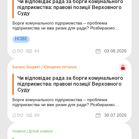
Чи відповідає рада за борги комунального
підприємства: правові позиції Верховного
Суду
Борги комунального підприємства – проблема
підприємства чи вже ризик для ради? Розбираємо
позиції Верховного Суду та наводимо практичні
рекомендації. Чи можна стягнути борг комунального
НОВЕ
підприємства з ради-засновника? КП не розрахувалося
з вами, майна недостатньо, а виконавче провадження
0
0
64
03.08.2026
н...
Баланс-Бюджет
|
Юридичні питання.
Чи відповідає рада за борги комунального
підприємства: правові позиції Верховного
Суду
Борги комунального підприємства – проблема
підприємства чи вже ризик для ради? Розбираємо
позиції Верховного Суду та наводимо практичні
рекомендації. Чи можна стягнути борг комунального
0
1
69
30.07.2026
підприємства з ради-засновника? КП не розрахувалося
з вами, майна недостатньо, а виконавче провадження
не ...
Новини
|
Ділові новини