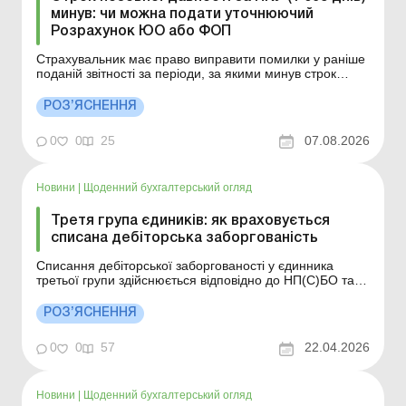
минув: чи можна подати уточнюючий
Розрахунок ЮО або ФОП
Страхувальник має право виправити помилки у раніше
поданій звітності за періоди, за якими минув строк
позовної давності. Детальніше див. нижче. Більше за
темою: День бухгалтера з Uteka: головні обліково-
РОЗ’ЯСНЕННЯ
податкові зміни липня – 2026! Податковий розрахунок
за оновленою формою юрособи вперше по...
0
0
25
07.08.2026
Новини
|
Щоденний бухгалтерський огляд
Третя група єдиників: як враховується
списана дебіторська заборгованість
Списання дебіторської заборгованості у єдинника
третьої групи здійснюється відповідно до НП(С)БО та в
податковому обліку не впливає на суму доходу,
оскільки списання боргу контрагента не є
РОЗ’ЯСНЕННЯ
надходженням коштів для єдинника. Тому в
податковому обліку для цілей обкладення ЄП при
0
0
57
22.04.2026
списанні дебіторської з...
Новини
|
Щоденний бухгалтерський огляд