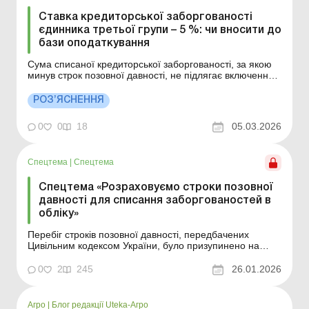
Ставка кредиторської заборгованості
єдинника третьої групи – 5 %: чи вносити до
бази оподаткування
Сума списаної кредиторської заборгованості, за якою
минув строк позовної давності, не підлягає включенню
до бази обкладення єдиним податком. Деталі див.
нижче. Більше за темою: Мінімальне податкове
РОЗ’ЯСНЕННЯ
зобов’язання за 2025 рік: порядок визначення
єдинниками третьої групи Як перейти із четве...
0
0
18
05.03.2026
Спецтема
|
Спецтема
Спецтема «Розраховуємо строки позовної
давності для списання заборгованостей в
обліку»
Перебіг строків позовної давності, передбачених
Цивільним кодексом України, було призупинено на
досить тривалий період – спочатку на час карантину, а
потім – на період воєнного стану (загалом «пауза»
0
2
245
26.01.2026
становила понад 5 років!). Перебіг строків позовної
давності, передбачених Ц...
Агро
|
Блог редакції Uteka-Агро