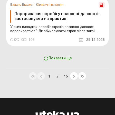
паузи, пов’яз...
Баланс-Бюджет
|
Юридичні питання.
Переривання перебігу позовної давності:
застосовуємо на практиці
У яких випадках перебіг строків позовної давності
переривається? Як обчислювати строк після такої
«перерви» – заново чи ні? Читайте про це у статті. У
правилах обчислення строків позовної давності є
0
0
105
29.12.2025
чимало нюансів. Наприклад, у певних випадках перебіг
позовної давності перериваєтьс...
Показати ще
1
15
З