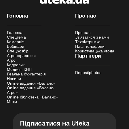
Головна
Про нас
Головна
Про нас
Спецтема
Зв'язатися з нами
Комерція
Техпідтримка
Вебінари
Наші телефони
Спецрозбір
Користувацька угода
Агропорадники
Партнери
Агро
Кадровик
Медичні КНП
Depositphotos
Реальна бухгалтерія
Новини
Online видання «Баланс»
Online видання «Баланс-
Агро»
Online бібліотека «Баланс»
Мітки
Підписатися на Uteka