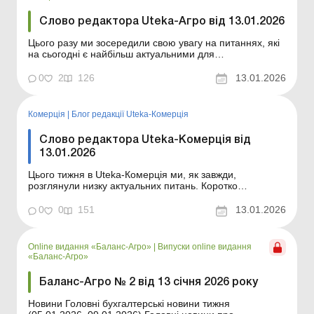
Слово редактора Uteka-Агро від 13.01.2026
Цього разу ми зосередили свою увагу на питаннях, які
на сьогодні є найбільш актуальними для
агропідприємств: земельні відносини в умовах війни,
податкові новації, орендні ризики, облік виплат та
0
2
126
13.01.2026
кадрові зміни. Матеріали побудовані так, щоб
допомогти вам ухвалювати виважені рішення – від
захист...
Комерція
|
Блог редакції Uteka-Комерція
Слово редактора Uteka-Комерція від
13.01.2026
Цього тижня в Uteka-Комерція ми, як завжди,
розглянули низку актуальних питань. Коротко
ознайомлю вас із темами статей, опублікованих цього
тижня в Uteka-Комерція. Шановні колеги! Коротко
0
0
151
13.01.2026
ознайомлю вас із темами статей, опублікованих цього
тижня в Uteka-Комерція. Податкові повідомлення-
рішення: зм...
Online видання «Баланс-Агро»
|
Випуски online видання
«Баланс-Агро»
Баланс-Агро № 2 від 13 січня 2026 року
Новини Головні бухгалтерські новини тижня