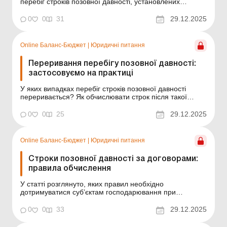
перебіг строків позовної давності, установлених
Цивільним кодексом України, з якого моменту його
поновлено у зв’язку з прийняттям відповідного закону, а
0
0
31
29.12.2025
також на прикладах показано, як розрахувати строк
позовної давності з огляду на призупиненн...
Online Баланс-Бюджет
|
Юридичні питання
Переривання перебігу позовної давності:
застосовуємо на практиці
У яких випадках перебіг строків позовної давності
переривається? Як обчислювати строк після такої
«перерви» – заново чи ні? Читайте про це у статті.
Баланс-Бюджет № 52 від 30 грудня 2025 року У
0
0
25
29.12.2025
правилах обчислення строків позовної давності є
чимало нюансів. Наприклад, у певних випа...
Online Баланс-Бюджет
|
Юридичні питання
Строки позовної давності за договорами:
правила обчислення
У статті розглянуто, яких правил необхідно
дотримуватися суб’єктам господарювання при
обчисленні строків позовної давності за
господарськими договорами. Баланс-Бюджет № 52 від
0
0
33
29.12.2025
30 грудня 2025 року Обчислення строків позовної
давності відновилося з 04.09.2025 після тривалої