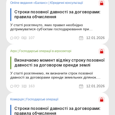
ска...
Online видання «Баланс»
|
Юридичні консультації
Строки позовної давності за договорами:
правила обчислення
У статті розглянуто, яких правил необхідно
дотримуватися суб’єктам господарювання при
обчисленні строків позовної давності за
господарськими договорами. Баланс № 2 від 13 січня
0
0
107
12.01.2026
2026 року Обчислення строків позовної давності
відновилося з 04.09.2025 після тривалої паузи,
пов’язаної з ка...
Агро
|
Господарські операції в агросекторі
Визначаємо момент відліку строку позовної
давності за договором оренди землі
У статті розглянемо, як визначити строк позовної
давності за договорами оренди земельних ділянок.
Строки давності за госпдоговорами: коли можна
списати заборгованість? З 12.03.2020 строки позовної
0
1
163
12.01.2026
давності було продовжено на період дії карантину.
Карантин скасували з 01.07.2023. Але із цієї дати стр...
Комерція
|
Господарські операції
Строки позовної давності за договорами:
правила обчислення