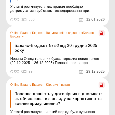
У статті розглянуто, яких правил необхідно
дотримуватися суб’єктам господарювання при
обчисленні строків позовної давності за
господарськими договорами. Обчислення строків
0
1
356
12.01.2026
позовної давності відновилося з 04.09.2025 після
тривалої паузи, пов’язаної з карантином та
запровадженням воєнного ...
Online Баланс-Бюджет
|
Випуски online видання «Баланс-
Бюджет»
Баланс-Бюджет № 52 від 30 грудня 2025
року
Новини Огляд головних бухгалтерських новин тижня
(22.12.2025 – 26.12.2025) Головні новини про
найважливіші зміни у законодавстві – оновлюється
щодня Зміст номеру Юридичні питання Читати Строки
0
0
99
29.12.2025
позовної давності за договорами: правила обчислення
Читати Переривання пер...
Online Баланс-Бюджет
|
Юридичні питання
Позовна давність у договірних відносинах:
як обчислювати з огляду на карантинне та
воєнне призупинення?
У статті розглянуто, на який період було зупинено