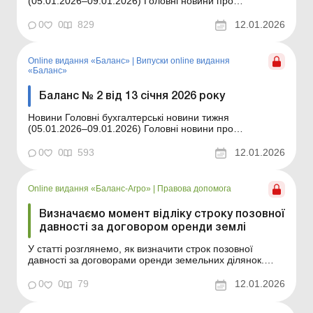
(05.01.2026–09.01.2026) Головні новини про
найважливіші зміни у законодавстві – оновлюється
щодня Зміст номеру Правова допомога Читати Як
0
0
829
12.01.2026
припинити право власності на зруйновану внаслідок
війни нерухомість Читати Визначаємо м...
Online видання «Баланс»
|
Випуски online видання
«Баланс»
Баланс № 2 від 13 січня 2026 року
Новини Головні бухгалтерські новини тижня
(05.01.2026–09.01.2026) Головні новини про
найважливіші зміни у законодавстві – оновлюється
щодня Зміст номеру Юридичні консультації
0
0
593
12.01.2026
Читати Податкові повідомлення-рішення: зміни з
26.02.2026 Читати Строки позовної давності за...
Online видання «Баланс-Агро»
|
Правова допомога
Визначаємо момент відліку строку позовної
давності за договором оренди землі
У статті розглянемо, як визначити строк позовної
давності за договорами оренди земельних ділянок.
Баланс-Агро № 2 від 13 січня 2026 року Строки
давності за госпдоговорами: коли можна списати
0
0
79
12.01.2026
заборгованість? З 12.03.2020 строки позовної давності
було продовжено на період дії карантину. Карантин