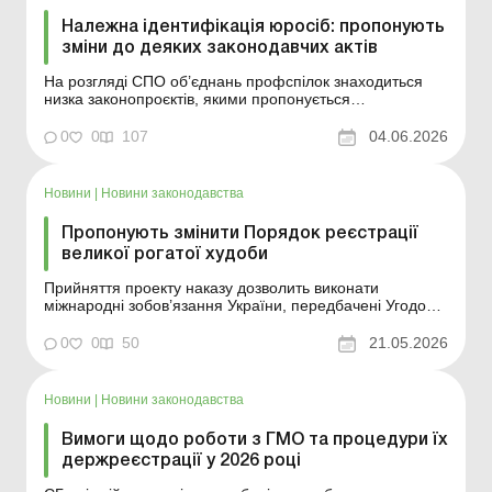
Належна ідентифікація юросіб: пропонують
зміни до деяких законодавчих актів
На розгляді СПО об’єднань профспілок знаходиться
низка законопроєктів, якими пропонується
впорядкувати діяльність суб’єктів господарювання в
частині їх належної ідентифікації. Розглянемо ці
0
0
107
04.06.2026
документи детальніше. Більше за темою: Підприємство
виявило помилку у відомостях, які внесен...
Новини
|
Новини законодавства
Пропонують змінити Порядок реєстрації
великої рогатої худоби
Прийняття проекту наказу дозволить виконати
міжнародні зобов’язання України, передбачені Угодою
про асоціацію, та створити в Україні спільну (єдину) з
країнами-членами ЄС систему ідентифікації та
0
0
50
21.05.2026
реєстрації великої рогатої худоби. Більше за темою:
Земельна ділянка розташована на тимчасов...
Новини
|
Новини законодавства
Вимоги щодо роботи з ГМО та процедури їх
держреєстрації у 2026 році