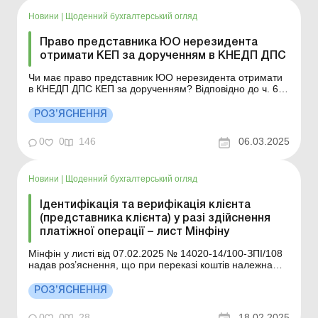
Новини
|
Щоденний бухгалтерський огляд
Право представника ЮО нерезидента
отримати КЕП за дорученням в КНЕДП ДПС
Чи має право представник ЮО нерезидента отримати
в КНЕДП ДПС КЕП за дорученням? Відповідно до ч. 6
ст. 22 Закону 05.10.2017 № 2155-VIII «Про електронну
ідентифікацію та електронні довірчі послуги» (далі –
РОЗ’ЯСНЕННЯ
Закон № 2155) уповноважений представник юридичної
особи або фізичної особи &...
0
0
146
06.03.2025
Новини
|
Щоденний бухгалтерський огляд
Ідентифікація та верифікація клієнта
(представника клієнта) у разі здійснення
платіжної операції – лист Мінфіну
Мінфін у листі від 07.02.2025 № 14020-14/100-ЗПІ/108
надав роз’яснення, що при переказі коштів належна
перевірка платника/отримувача здійснюється до
проведення/зарахування на рахунок (видачі в готівковій
РОЗ’ЯСНЕННЯ
формі) коштів шляхом верифікації платника (ініціатора
переказу)/отримувача на пі...
0
0
28
18.02.2025