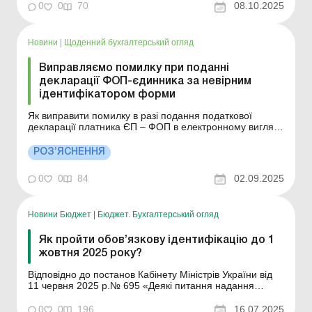
стандартів захисту даних. Більше за темою: Як
0
0
70
08.10.2025
показати в обліку повернення комісії банком?
Банківська таємниця: чи мають доступ податківці? З
дати ...
Новини
|
Щоденний бухгалтерський огляд
Виправляємо помилку при поданні
декларації ФОП-єдинника за невірним
ідентифікатором форми
Як виправити помилку в разі подання податкової
декларації платника ЄП – ФОП в електронному вигляді
за невірним ідентифікатором форми? Більше за
темою: Декларація з податку на прибуток за
РОЗ’ЯСНЕННЯ
«особливий» річний звітний період Що зазначати в
декларації з податку на прибуток при незасто...
0
0
84
02.09.2025
Новини Бюджет
|
Бюджет. Бухгалтерський огляд
Як пройти обов’язкову ідентифікацію до 1
жовтня 2025 року?
Відповідно до постанов Кабінету Міністрів України від
11 червня 2025 р.№ 695 «Деякі питання надання
окремих видів державної соціальної допомоги
Пенсійним фондом України», від 25 червня 2025 р. №
0
0
196
16.07.2025