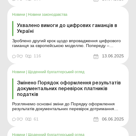
765 «Деякі питання призначення та виплати державних
соціальних допомог, соціальних стип...
Новини
|
Новини законодавства
Ухвалено вимоги до цифрових гаманців в
Україні
Зроблено другий крок щодо впровадження цифрового
гаманця за європейською моделлю. Попереду –
тестування, технічна інтеграція та запуск. Кабмін
затвердив постанову, яка відкриває шлях до
0
0
116
13.06.2025
використання цифрових гаманців з електронною
ідентифікацією (еID) в Україні. Це наступний етап в
інтеграції ...
Новини
|
Щоденний бухгалтерський огляд
Змінено Порядок оформлення результатів
документальних перевірок платників
податків
Розглянемо основні зміни до Порядку оформлення
результатів документальних перевірок дотримання
законодавства України з питань податкового,
валютного та іншого законодавства платниками
0
0
61
06.06.2025
податків. Більше за темою: За який період може бути
проведено планову податкову перевірку з огляду на
призупин...
Новини
|
Щоденний бухгалтерський огляд