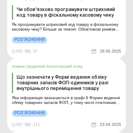
Чи обов'язково програмувати штриховий
код товару в фіскальному касовому чеку
Як програмувати штриховий код товару в фіскальному
касовому чеку? Більше за темою: Обов’язкові реквізити
фіскального чека з 01.03.2025 Округлення у
фіскальних чеках РРО/ПРРО з 01.03.2025 Відповідно
РОЗ’ЯСНЕННЯ
до п. 1 розд. I Положення про форму та зміст
розрахункових документів/електронних розраху...
0
0
37
28.05.2025
Новини
|
Щоденний бухгалтерський огляд
Що зазначати у Формі ведення обліку
товарних запасів ФОП-єдинників у разі
внутрішнього переміщення товару
Яка інформація зазначається в графі 6 Форми ведення
обліку товарних запасів ФОП, у тому числі платниками
єдиного податку, в разі внутрішнього переміщення
товару? Порядок ведення обліку товарних запасів для
РОЗ’ЯСНЕННЯ
фізичних осіб – підприємців, у тому числі платників
єдиного податку, затверджений наказ...
0
0
111
23.04.2025