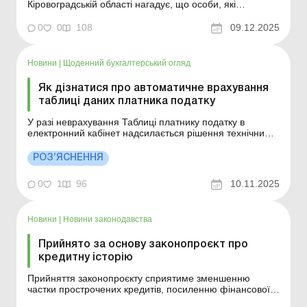
Кіровоградській області нагадує, що особи, які
тимчасово проживають за межами України, та особи,
які проживають на тимчасово окупованих Російською
0
0
108
09.12.2025
Федерацією територіях України (далі - ТОТ): повинні
раз на рік проходити фізичну ідентифікац...
Новини
|
Щоденний бухгалтерський огляд
Як дізнатися про автоматичне врахування
таблиці даних платника податку
У разі неврахування Таблиці платнику податку в
електронний кабінет надсилається рішення технічними
засобами електронних комунікацій в електронній
формі, з дотриманням вимог ПКУ, Законів № 851 та №
РОЗ’ЯСНЕННЯ
2155, а інформація про автоматичне врахування
Таблиці зазначається у другій квитанції. Більше за
0
1
96
10.11.2025
темою:...
Новини
|
Новини законодавства
Прийнято за основу законопроєкт про
кредитну історію
Прийняття законопроєкту сприятиме зменшенню
частки прострочених кредитів, посиленню фінансової
дисципліни й забезпеченню дотримання міжнародних