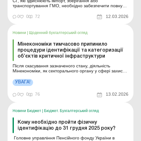
СГ, які здійснюють імпорт, зберігання або
транспортування ГМО, необхідно забезпечити повну
простежуваність продукції. Мета контролю – підтримка
безпечного та прозорого використання ГМО та
0
0
72
12.03.2026
продукції, виробленої із застосуванням ГМО, а не
створення перешкод для діяльності підприємств.
Більше за&...
Новини
|
Щоденний бухгалтерський огляд
Мінекономіки тимчасово припинило
процедури ідентифікації та категоризації
об’єктів критичної інфраструктури
Після скасування зазначеного стану, діяльність
Мінекономіки, як секторального органу у сфері захисту
критичної інфраструктури підприємств сектору харчової
промисловості та агропромислового комплексу, буде
УВАГА!
відновлено, про що буде поінформовано додатково.
Більше за темою: Галузеві та регіональні...
0
0
76
13.02.2026
Новини Бюджет
|
Бюджет. Бухгалтерський огляд
Кому необхідно пройти фізичну
ідентифікацію до 31 грудня 2025 року?
Головне управління Пенсійного фонду України в