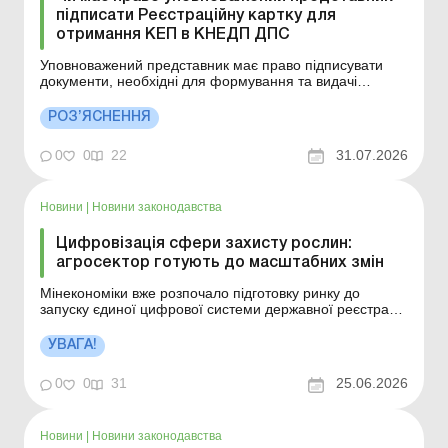
підписати Реєстраційну картку для
отримання КЕП в КНЕДП ДПС
Уповноважений представник має право підписувати
документи, необхідні для формування та видачі
кваліфікованого сертифіката відкритого ключа
працівнику юрособи або фізособи-підприємця. Деталі
РОЗ’ЯСНЕННЯ
див. нижче. Більше за темою: Чи може працівник
підписати заяву на відпустку власним КЕП? Чи потрібно
0
0
22
31.07.2026
зазнача...
Новини
|
Новини законодавства
Цифровізація сфери захисту рослин:
агросектор готують до масштабних змін
Мінекономіки вже розпочало підготовку ринку до
запуску єдиної цифрової системи державної реєстрації
у сфері захисту рослин, яка стане основою для нових
правил роботи галузі та наблизить українське
УВАГА!
регулювання до стандартів ЄС. Більше за темою:
Об&;єкти обліку витрат і калькулювання в рослинництві:
0
0
31
25.06.2026
...
Новини
|
Новини законодавства