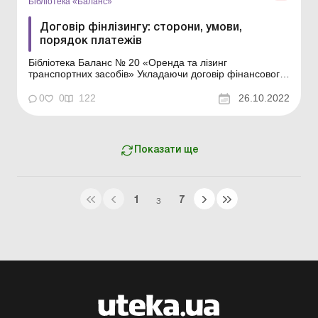
Бібліотека «Баланс»
Договір фінлізингу: сторони, умови,
порядок платежів
Бібліотека Баланс № 20 «Оренда та лізинг
транспортних засобів» Укладаючи договір фінансового
лізингу, суб’єкт господарювання (далі – СГ) отримує у
володіння та користування новий об’єкт основних
0
0
122
26.10.2022
засобів, наприклад автомобіль. Після закінчення строку
фінлізингу лізингоо...
Показати ще
1
7
З