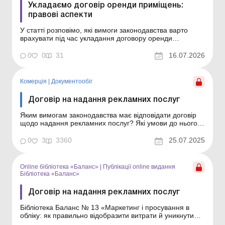
Укладаємо договір оренди приміщень:
правові аспекти
У статті розповімо, які вимоги законодавства варто
врахувати під час укладання договору оренди
приміщення та які умови слід передбачити в договорі,
а також відповімо на актуальні запитання. Бібліотека
0
0
31
16.07.2026
Баланс № 13 «Оренда нерухомості: укладення
договору та облік» При оренді приміщень у ...
Комерція
|
Документообiг
Договір на надання рекламних послуг
Яким вимогам законодавства має відповідати договір
щодо надання рекламних послуг? Які умови до нього
слід включити? Яка відповідальність може бути
застосована за порушення законодавства у сфері
0
3
3360
25.07.2025
реклами? Відповіді на ці запитання – у нашій статті.
Маркетинг і просування в обліку: як правильно в...
Online бібліотека «Баланс»
|
Публікації online видання
Бібліотека «Баланс»
Договір на надання рекламних послуг
Бібліотека Баланс № 13 «Маркетинг і просування в
обліку: як правильно відобразити витрати й уникнути
податкових ризиків» Для здійснення діяльності у сфері