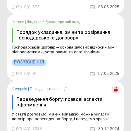
шлюбу, спадкування або набуття права власності за
0
0
372
06.06.2025
догов...
Новини
|
Щоденний бухгалтерський огляд
Порядок укладання, зміни та розірвання
господарського договору
Господарський договір – основа ділових відносин між
підприємствами, установами та організаціями.
Розглянемо форми та загальні умови укладання
договорів, підстави для їх зміни чи розірвання тощо.
РОЗ’ЯСНЕННЯ
Господарський договір є основою ділових взаємин між
підприємствами, установами та організаціями. Са...
0
0
91
07.05.2025
Комерція
|
Господарські операції
Переведення боргу: правові аспекти
оформлення
У статті розповімо, у яких випадках можна укласти
договір про переведення боргу, і наведемо зразок
такого договору. У статті розповімо, у яких випадках
можна укласти договір про переведення боргу, і
0
4
1035
30.12.2024