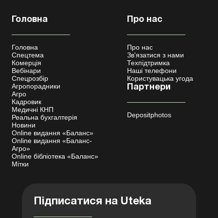
Головна
Про нас
Головна
Про нас
Спецтема
Зв'язатися з нами
Комерція
Техпідтримка
Вебінари
Наші телефони
Спецрозбір
Користувацька угода
Агропорадники
Партнери
Агро
Кадровик
Медичні КНП
Depositphotos
Реальна бухгалтерія
Новини
Online видання «Баланс»
Online видання «Баланс-
Агро»
Online бібліотека «Баланс»
Мітки
Підписатися на Uteka