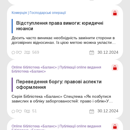
наведемо зразок такого договору. Суть договору
Переведення боргу – це передання боржником свог...
Комерція
|
Господарські операції
Відступлення права вимоги: юридичні
нюанси
Досить часто виникає необхідність замінити сторони в
договірних відносинах. Із цією метою можна укласти
договір про відступлення права вимоги. При цьому
варіанті один кредитор замінюється іншим, а боржник
0
2
569
30.12.2024
залишається колишнім. Про особливості оформлення
такого договору і йтиметься в статті. Досить ч...
Online бібліотека «Баланс»
|
Публікації online видання
Бібліотека «Баланс»
Переведення боргу: правові аспекти
оформлення
Серія Бібліотека «Баланс» Спецтема «Як позбутися
завислих в обліку заборгованостей: право і облік»У
статті розповімо, у яких випадках можна укласти
договір про переведення боргу, і наведемо зразок
0
0
51
30.12.2024
такого договору. Суть договору Переведення боргу –
це передання боржник...
Online бібліотека «Баланс»
|
Публікації online видання