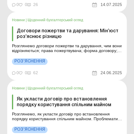
реклами законодавством передбачено певні правила,
0
0
26
14.07.2025
яких слід дотримуватись при укладанні договору на
надання рекламних послуг. У стат...
Новини
|
Щоденний бухгалтерський огляд
Договори пожертви та дарування: Мін’юст
роз’яснює різницю
Розглянемо договори пожертви та дарування, чим вони
відрізняються; права пожертвувача; форма договору;
укладення договору пожертви тощо. Більше за темою:
Акт приймання-передачі транспортного засобу за
РОЗ’ЯСНЕННЯ
договором дарування Дарування частки у ТОВ: як
оформити? Договір дарування частки в статутн...
0
0
62
24.06.2025
Новини
|
Щоденний бухгалтерський огляд
Як укласти договір про встановлення
порядку користування спільним майном
Розглянемо, як укласти договір про встановлення
порядку користування спільним майном. Проблематика
здійснення права спільної власності залишається
актуальною, що підтверджується не лише в межах
РОЗ’ЯСНЕННЯ
поділу спільного майна (зокрема, у разі розірвання