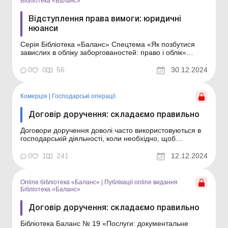
Бібліотека «Баланс»
Відступлення права вимоги: юридичні
нюанси
Серія Бібліотека «Баланс» Спецтема «Як позбутися
завислих в обліку заборгованостей: право і облік»
Досить часто виникає необхідність замінити сторони в
договірних відносинах. Із цією метою можна укласти
0
0
56
30.12.2024
договір про відступлення права вимоги. При цьому
варіанті один кредитор ...
Комерція
|
Господарські операції
Договір доручення: складаємо правильно
Договори доручення доволі часто використовуються в
господарській діяльності, коли необхідно, щоб
посередник діяв від імені довірителя. Наприклад, вони
застосовуються для надання різних юридичних послуг
0
1
241
12.12.2024
(розпорядження майном, ведення справ у судах,
пред’явлення претензій), послуг за участю брок...
Online бібліотека «Баланс»
|
Публікації online видання
Бібліотека «Баланс»
Договір доручення: складаємо правильно
Бібліотека Баланс № 19 «Послуги: документальне