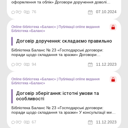
оформлення та облік» Договори доручення доволі
часто використовуються в господарській діяльності,
коли необхідно, щоб посередник діяв від імені
0
0
76
07.10.2024
довірителя. Наприклад, вони застосовуються для
надання різних юридичних послуг (розпорядження
ма...
Online бібліотека «Баланс»
|
Публікації online видання
Бібліотека «Баланс»
Договір доручення: складаємо правильно
Бібліотека Баланс № 23 «Господарські договори:
поради щодо складання та зразки» Договори
доручення доволі часто використовуються в
господарській діяльності, коли необхідно, щоб
0
0
94
11.12.2023
посередник діяв від імені довірителя. Наприклад, вони
застосовуються для надання різних юридичних послуг
(розп...
Online бібліотека «Баланс»
|
Публікації online видання
Бібліотека «Баланс»
Договір зберігання: істотні умови та
особливості
Бібліотека Баланс № 23 «Господарські договори:
поради щодо складання та зразки» У консультації ми
детально розглянемо правила укладання договору
зберігання. Зокрема, відповімо на такі запитання: які
0
0
67
11.12.2023
істотні умови сторони повинні прописати в договорі