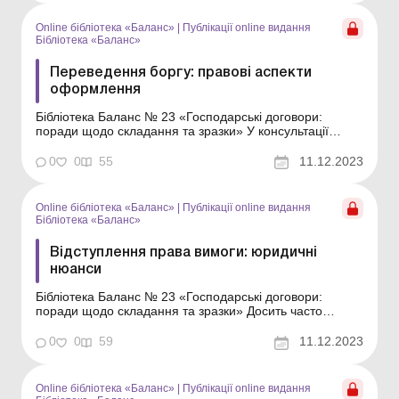
зберігання; чи може зберігач кори...
Online бібліотека «Баланс»
|
Публікації online видання
Бібліотека «Баланс»
Переведення боргу: правові аспекти
оформлення
Бібліотека Баланс № 23 «Господарські договори:
поради щодо складання та зразки» У консультації
розповімо, у яких випадках можна укласти договір про
переведення боргу, і наведемо зразок такого договору.
0
0
55
11.12.2023
Суть договору Переведення боргу – це передання
боржником свого зобов’яза...
Online бібліотека «Баланс»
|
Публікації online видання
Бібліотека «Баланс»
Відступлення права вимоги: юридичні
нюанси
Бібліотека Баланс № 23 «Господарські договори:
поради щодо складання та зразки» Досить часто
виникає необхідність замінити сторони в договірних
відносинах. Із цією метою можна укласти договір про
0
0
59
11.12.2023
відступлення права вимоги. При цьому варіанті один
кредитор замінюється іншим, а боржник за...
Online бібліотека «Баланс»
|
Публікації online видання