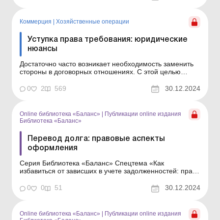
образец такого договора. Суть договора Перевод долга
– это передача должником своего обяза...
Коммерция
|
Хозяйственные операции
Уступка права требования: юридические
нюансы
Достаточно часто возникает необходимость заменить
стороны в договорных отношениях. С этой целью
можно заключить договор об уступке права
требования. При этом варианте один кредитор
0
2
569
30.12.2024
заменяется другим, а должник остается прежним. Об
особенностях оформления такого договора и пойдет
речь в статье. Доста...
Online библиотека «Баланс»
|
Публикации online издания
Библиотека «Баланс»
Перевод долга: правовые аспекты
оформления
Серия Библиотека «Баланс» Спецтема «Как
избавиться от зависших в учете задолженностей: право
и учет» В статье расскажем, в каких случаях можно
заключить договор о переводе долга, и приведем
0
0
51
30.12.2024
образец такого договора. Суть договора Перевод долга
– это передача должником ...
Online библиотека «Баланс»
|
Публикации online издания