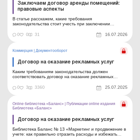
Заключаем договор аренды помещений:
правовые аспекты
В статье расскажем, какие требования
законодательства стоит учесть при заключении
договора аренды помещения и какие условия следует
предусмотреть в договоре, а также ответим на
0
0
31
16.07.2026
актуальные вопросы. Библиотека Баланс № 13
«Аренда недвижимости: заключение договора и учет»
При аренде помещ...
Коммерция
|
Документооборот
Договор на оказание рекламных услуг
Каким требованиям законодательства должен
соответствовать договор на оказание рекламных
услуг? Какие условия в него следует включить? Какая
ответственность может быть применена за нарушение
0
3
3360
25.07.2025
законодательства в сфере рекламы? Ответы на эти
вопросы – в нашей статье. Маркетинг и продви...
Online библиотека «Баланс»
|
Публикации online издания
Библиотека «Баланс»
Договор на оказание рекламных услуг
Библиотека Баланс № 13 «Маркетинг и продвижение в
учете: как правильно отразить расходы и избежать
налоговых рисков» Для осуществления деятельности в