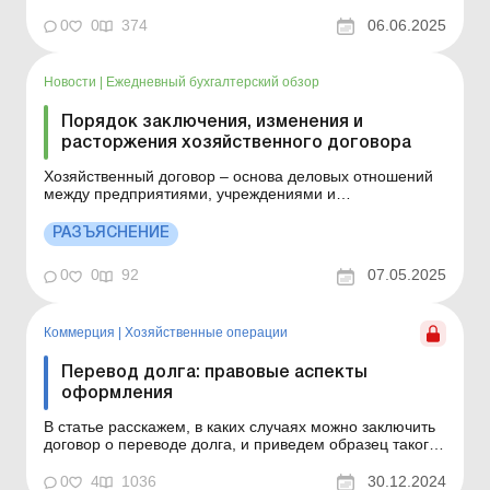
имущества (в частности, в случае расторжения брака,
0
0
374
06.06.2025
наследования или обретения права ...
Новости
|
Ежедневный бухгалтерский обзор
Порядок заключения, изменения и
расторжения хозяйственного договора
Хозяйственный договор – основа деловых отношений
между предприятиями, учреждениями и
организациями. Рассмотрим формы и общие условия
заключения договоров, основания для их изменения
РАЗЪЯСНЕНИЕ
или расторжения и т. п. Хозяйственный договор
является основой деловых отношений между
0
0
92
07.05.2025
предприятиями, учреждения...
Коммерция
|
Хозяйственные операции
Перевод долга: правовые аспекты
оформления
В статье расскажем, в каких случаях можно заключить
договор о переводе долга, и приведем образец такого
договора. В статье расскажем, в каких случаях можно
заключить договор о переводе долга, и приведем
0
4
1036
30.12.2024