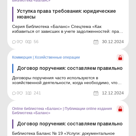
Библиотека «Баланс»
Уступка права требования: юридические
нюансы
Серия Библиотека «Баланс» Спецтема «Как
избавиться от зависших в учете задолженностей: право
и учет» Достаточно часто возникает необходимость
заменить стороны в договорных отношениях. С этой
0
0
56
30.12.2024
целью можно заключить договор об уступке права
требования. При этом варианте один кр...
Коммерция
|
Хозяйственные операции
Договор поручения: составляем правильно
Договоры поручения часто используются в
хозяйственной деятельности, когда необходимо, чтобы
посредник действовал от имени доверителя.
Например, они используются для предоставления
0
1
241
12.12.2024
разных юридических услуг (распоряжение
имуществом, ведение дел в судах, предъявление
претензий), услуг с участием брокер...
Online библиотека «Баланс»
|
Публикации online издания
Библиотека «Баланс»
Договор поручения: составляем правильно
Библиотека Баланс № 19 «Услуги: документальное