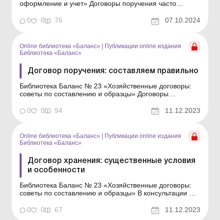
оформление и учет» Договоры поручения часто
используются в хозяйственной деятельности, когда
необходимо, чтобы посредник действовал от имени
0
0
76
07.10.2024
доверителя. Например, они используются для
предоставления разных юридических услуг
(распоряжение им...
Online библиотека «Баланс»
|
Публикации online издания
Библиотека «Баланс»
Договор поручения: составляем правильно
Библиотека Баланс № 23 «Хозяйственные договоры:
советы по составлению и образцы» Договоры
поручения часто используются в хозяйственной
деятельности, когда необходимо, чтобы посредник
0
0
94
11.12.2023
действовал от имени доверителя. Например, они
используются для предоставления разных
юридических услуг (...
Online библиотека «Баланс»
|
Публикации online издания
Библиотека «Баланс»
Договор хранения: существенные условия
и особенности
Библиотека Баланс № 23 «Хозяйственные договоры:
советы по составлению и образцы» В консультации мы
подробно рассмотрим правила заключения договора
хранения. В частности, ответим на следующие
0
0
67
11.12.2023
вопросы: какие существенные условия стороны