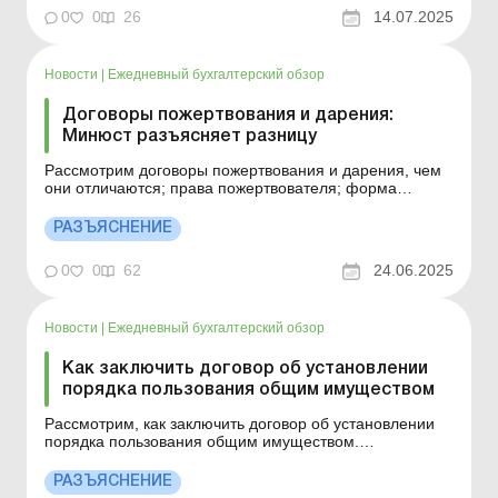
сфере рекламы законодательством предусмотрены
0
0
26
14.07.2025
определенные правила, которые следует соблюдать
при заключении договора на оказание рекламн...
Новости
|
Ежедневный бухгалтерский обзор
Договоры пожертвования и дарения:
Минюст разъясняет разницу
Рассмотрим договоры пожертвования и дарения, чем
они отличаются; права пожертвователя; форма
договора; заключение договора пожертвования и т. д.
Больше по теме: Акт приемки-передачи транспортного
РАЗЪЯСНЕНИЕ
средства по договору дарения Дарение доли в ООО:
как оформить? Договор дарения доли в уставном к...
0
0
62
24.06.2025
Новости
|
Ежедневный бухгалтерский обзор
Как заключить договор об установлении
порядка пользования общим имуществом
Рассмотрим, как заключить договор об установлении
порядка пользования общим имуществом.
Проблематика осуществления права общей
собственности остается актуальной, что
РАЗЪЯСНЕНИЕ
подтверждается не только в рамках раздела общего