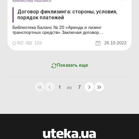
Библиотека «Баланс»
Договор финлизинга: стороны, условия,
порядок платежей
Библиотека Баланс № 20 «Аренда и лизинг
транспортных средств» Заключая договор
финансового лизинга, субъект хозяйствования (далее
– СХ) получает во владение и пользование новый
0
0
122
26.10.2022
объект основных средств, например автомобиль. По
окончании срока финлизинга лизингополучатель может
полу...
Показать еще
1
7
ИЗ