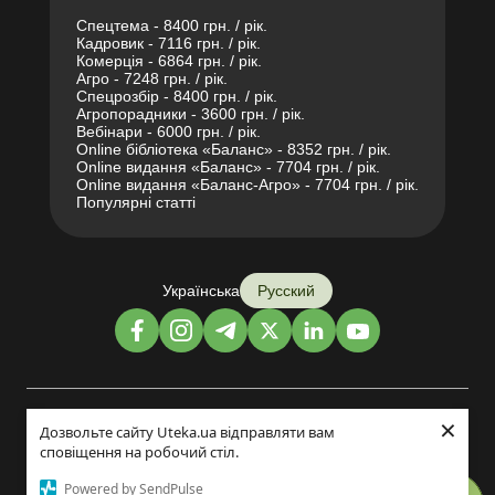
Спецтема - 8400 грн. / рік.
Кадровик - 7116 грн. / рік.
Комерція - 6864 грн. / рік.
Агро - 7248 грн. / рік.
Спецрозбір - 8400 грн. / рік.
Агропорадники - 3600 грн. / рік.
Вебінари - 6000 грн. / рік.
Online бібліотека «Баланс» - 8352 грн. / рік.
Online видання «Баланс» - 7704 грн. / рік.
Online видання «Баланс-Агро» - 7704 грн. / рік.
Популярні статті
Українська
Русский
×
Дизайн и разработка:
Дозвольте сайту Uteka.ua відправляти вам
сповіщення на робочий стіл.
©2014-2026
Powered by SendPulse