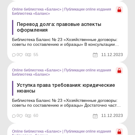
должны прописать в договоре хранения; может ли х...
Online библиотека «Баланс»
|
Публикации online издания
Библиотека «Баланс»
Перевод долга: правовые аспекты
оформления
Библиотека Баланс № 23 «Хозяйственные договоры:
советы по составлению и образцы» В консультации
расскажем, в каких случаях можно заключить договор о
переводе долга, и приведем образец такого договора.
0
0
55
11.12.2023
Суть договора Перевод долга – это передача
должником своего обязательства друго...
Online библиотека «Баланс»
|
Публикации online издания
Библиотека «Баланс»
Уступка права требования: юридические
нюансы
Библиотека Баланс № 23 «Хозяйственные договоры:
советы по составлению и образцы» Достаточно часто
возникает необходимость заменить стороны в
договорных отношениях. С этой целью можно
0
0
60
11.12.2023
заключить договор об уступке права требования. При
этом варианте один кредитор заменяется другим, а
долж...
Online библиотека «Баланс»
|
Публикации online издания