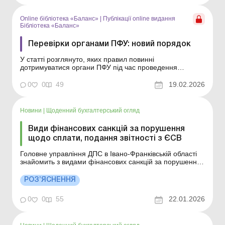
законодавства – одна з найбільш ризико...
Online бібліотека «Баланс»
|
Публікації online видання
Бібліотека «Баланс»
Перевірки органами ПФУ: новий порядок
У статті розглянуто, яких правил повинні
дотримуватися органи ПФУ під час проведення
перевірок у суб’єктів господарювання відносно
використання страхових коштів з огляду на останні
0
0
49
19.02.2026
зміни у законодавстві. Бібліотека Баланс № 4
«Перевірки контролюючими органами – 2026: як
захистити...
Новини
|
Щоденний бухгалтерський огляд
Види фінансових санкцій за порушення
щодо сплати, подання звітності з ЄСВ
Головне управління ДПС в Івано-Франківській області
знайомить з видами фінансових санкцій за порушення
щодо сплати, подання звітності з ЄСВ. Більше
за темою: Штрафи за ненарахування, несплату ЄСВ та
РОЗ’ЯСНЕННЯ
помилки у звітності Штрафонебезпечні помилки з ЄСВ
в Об’єднаному звіті Головне управлінн...
0
0
55
22.01.2026