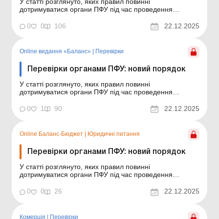
У статті розглянуто, яких правил повинні
дотримуватися органи ПФУ під час проведення
перевірок у суб’єктів господарювання відносно
використання страхових коштів з огляду на останні
0
0
106
22.12.2025
зміни у законодавстві. Баланс-Агро № 51 від 23 грудня
2025 року У грудні 2025 року набрала чинності
постанова п...
Online видання «Баланс»
|
Перевірки
Перевірки органами ПФУ: новий порядок
У статті розглянуто, яких правил повинні
дотримуватися органи ПФУ під час проведення
перевірок у суб’єктів господарювання відносно
використання страхових коштів з огляду на останні
0
1
90
22.12.2025
зміни у законодавстві. Баланс № 51 від 23 грудня 2025
року У грудні 2025 року набрала чинності постанова
правлі...
Online Баланс-Бюджет
|
Юридичні питання
Перевірки органами ПФУ: новий порядок
У статті розглянуто, яких правил повинні
дотримуватися органи ПФУ під час проведення
перевірок у суб’єктів господарювання відносно
використання страхових коштів з огляду на останні
0
0
26
22.12.2025
зміни у законодавстві. Баланс-Бюджет № 51 від 23
грудня 2025 року У грудні 2025 року набрала чинності
постанова ...
Комерція
|
Перевірки