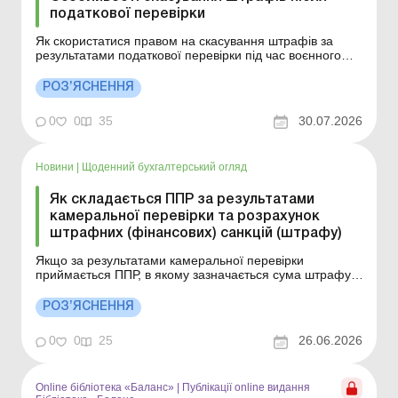
податкової перевірки
Як скористатися правом на скасування штрафів за
результатами податкової перевірки під час воєнного
стану? Більше за темою: Як оскаржити в суді податкове
повідомлення-рішення: поради юриста Податкові
РОЗ’ЯСНЕННЯ
повідомлення-рішення: зміни з 26.02.2026 Відповідно
до пп. 69.37 п. 69 підрозд. 10 розділу ХХ ...
0
0
35
30.07.2026
Новини
|
Щоденний бухгалтерський огляд
Як складається ППР за результатами
камеральної перевірки та розрахунок
штрафних (фінансових) санкцій (штрафу)
Якщо за результатами камеральної перевірки
приймається ППР, в якому зазначається сума штрафу,
то до ППР додається детальний розрахунок штрафних
(фінансових) санкцій (штрафу), винесений у додаток
РОЗ’ЯСНЕННЯ
до ППР, що є його невід’ємною частиною. Детальніше
див. Нижче. Більше за темою: Податкові повідомл...
0
0
25
26.06.2026
Online бібліотека «Баланс»
|
Публікації online видання