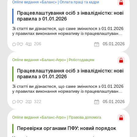
роботодавцям...
Online видання «Баланс»
|
Оплата праці та кадри
Працевлаштування осіб з інвалідністю: нові
правила з 01.01.2026
Зі статті ви дізнаєтеся, що саме змінилося з 01.01.2026
у правилах виконання нормативу із працевлаштування
осіб з інвалідністю та про що варто подбати
роботодавцям у зв’язку із цими змінами. Баланс № 1
0
4
206
05.01.2026
від 6 січня 2026 року З 01.01.2026 кардинально змінено
правила виконання роботодавцями нор...
Online видання «Баланс-Агро»
|
Роботодавцям
Працевлаштування осіб з інвалідністю: нові
правила з 01.01.2026
Зі статті ви дізнаєтеся, що саме змінилося з 01.01.2026
у правилах виконання нормативу із працевлаштування
осіб з інвалідністю та про що варто подбати
роботодавцям у зв’язку із цими змінами. Баланс-Агро
0
2
322
05.01.2026
№ 1 від 6 січня 2026 року З 01.01.2026 кардинально
змінено правила виконання роботодавцям...
Online видання «Баланс-Агро»
|
Правова допомога
Перевірки органами ПФУ: новий порядок