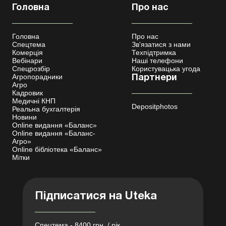
Головна
Про нас
Головна
Про нас
Спецтема
Зв'язатися з нами
Комерція
Техпідтримка
Вебінари
Наші телефони
Спецрозбір
Користувацька угода
Агропорадники
Партнери
Агро
Кадровик
Медичні КНП
Depositphotos
Реальна бухгалтерія
Новини
Online видання «Баланс»
Online видання «Баланс-
Агро»
Online бібліотека «Баланс»
Мітки
Підписатися на Uteka
Спецтема - 8400 грн. / рік.