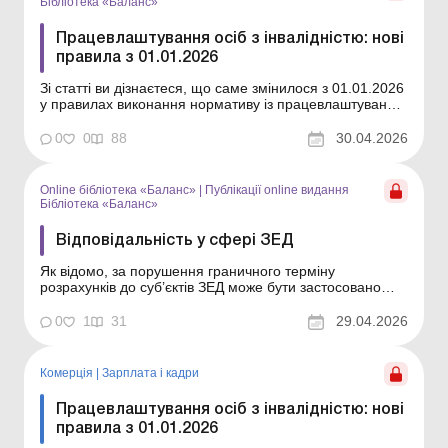
Бібліотека «Баланс»
Працевлаштування осіб з інвалідністю: нові
правила з 01.01.2026
Зі статті ви дізнаєтеся, що саме змінилося з 01.01.2026
у правилах виконання нормативу із працевлаштування
осіб з інвалідністю та про що варто подбати
роботодавцям у зв’язку із цими змінами. Серія
0
0
88
30.04.2026
Бібліотека «Баланс» Спецтема «Норматив із
працевлаштування осіб з інвалідніст...
Online бібліотека «Баланс»
|
Публікації online видання
Бібліотека «Баланс»
Відповідальність у сфері ЗЕД
Як відомо, за порушення граничного терміну
розрахунків до суб’єктів ЗЕД може бути застосовано
штрафну санкцію у вигляді пені. Крім того,
законодавством встановлено фінансову та
0
1
31
29.04.2026
адміністративну відповідальність за інші порушення
валютного законодавства. Докладніше про це читайте у
статті. Біб...
Комерція
|
Зарплата і кадри
Працевлаштування осіб з інвалідністю: нові
правила з 01.01.2026