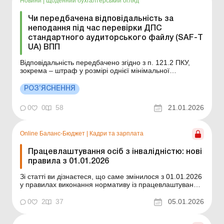
Новини
|
Щоденний бухгалтерський огляд
Чи передбачена відповідальність за
неподання під час перевірки ДПС
стандартного аудиторського файлу (SAF-T
UA) ВПП
Відповідальність передбачено згідно з п. 121.2 ПКУ,
зокрема – штраф у розмірі однієї мінімальної
заробітної плати, встановленої законом на 1 січня
податкового (звітного) року, за кожний такий факт.
РОЗ’ЯСНЕННЯ
Більше за темою: Перевірки-2026: кого варто очікувати
з візитом? Оформлення результатів д...
0
0
58
21.01.2026
Online Баланс-Бюджет
|
Кадри та зарплата
Працевлаштування осіб з інвалідністю: нові
правила з 01.01.2026
Зі статті ви дізнаєтеся, що саме змінилося з 01.01.2026
у правилах виконання нормативу із працевлаштування
осіб з інвалідністю та про що варто подбати
роботодавцям у зв’язку із цими змінами. Баланс-
0
2
37
05.01.2026
Бюджет № 1 від 6 січня 2026 року З 01.01.2026
кардинально змінено правила виконання