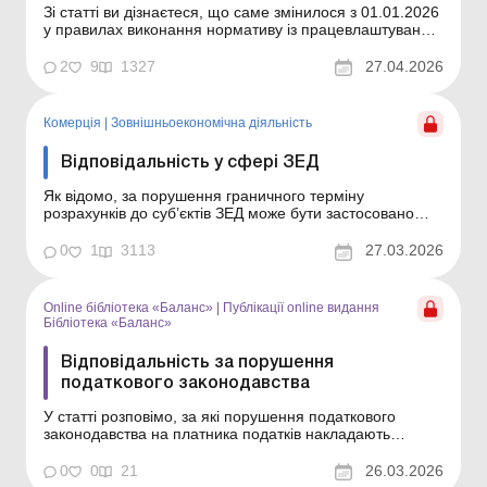
Зі статті ви дізнаєтеся, що саме змінилося з 01.01.2026
у правилах виконання нормативу із працевлаштування
осіб з інвалідністю та про що варто подбати
роботодавцям у зв’язку із цими змінами. Норматив із
2
9
1327
27.04.2026
працевлаштування осіб з інвалідністю – 2026: правила,
звітність, сплата цільового вне...
Комерція
|
Зовнішньоекономічна діяльність
Відповідальність у сфері ЗЕД
Як відомо, за порушення граничного терміну
розрахунків до суб’єктів ЗЕД може бути застосовано
штрафну санкцію у вигляді пені. Крім того,
законодавством встановлено фінансову та
0
1
3113
27.03.2026
адміністративну відповідальність за інші порушення
валютного законодавства. Докладніше про це читайте у
статті. Держа...
Online бібліотека «Баланс»
|
Публікації online видання
Бібліотека «Баланс»
Відповідальність за порушення
податкового законодавства
У статті розповімо, за які порушення податкового
законодавства на платника податків накладають
фінансові санкції та в якому розмірі. Бібліотека Баланс
№ 6 «Відповідальність бізнесу: як передбачити і
0
0
21
26.03.2026
мінімізувати ризики» Порушення податкового