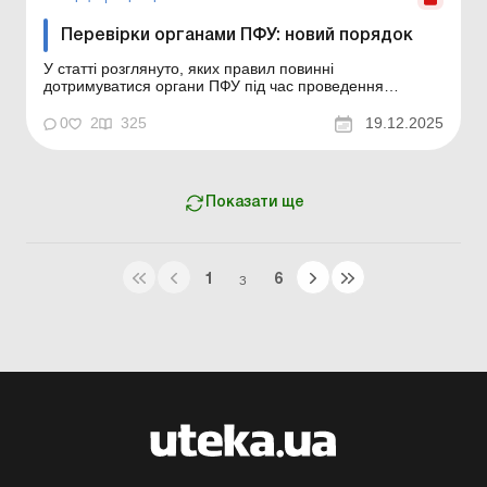
Перевірки органами ПФУ: новий порядок
У статті розглянуто, яких правил повинні
дотримуватися органи ПФУ під час проведення
перевірок у суб’єктів господарювання відносно
використання страхових коштів з огляду на останні
0
2
325
19.12.2025
зміни у законодавстві. У грудні 2025 року набрала
чинності постанова правління ПФУ, якою затверджено
новий порядо...
Показати ще
1
6
З