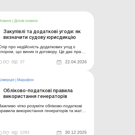
Новини
|
Ділові новини
Закупівлі та додаткові угоди: як
визначити судову юрисдикцію
Спір про недійсність додаткових угод є
спором, що виник із договору. Це дає право
позивачу обирати суд за місцем виконання
оговору. Більше за темою: Установлення
0
0
37
22.04.2026
сонячних батарей: як організувати продаж
надлишків електроенергії? Спір про
визнання недійсними додаткових угод до
Комерція
|
Марафон
договору про за...
Обліково-податкові правила
використання генераторів
Важливо чітко розуміти обліково-податкові
правила використання генераторів та мати
правильно оформлені первинні документи.
Про всі нюанси їх використання ви можете
дізнатися з нашої нової теми Марафону.
Марафон – 2026: бухгалтерська майстерня
0
4
1092
30.12.2025
У сучасних умовах жодне підприємство в