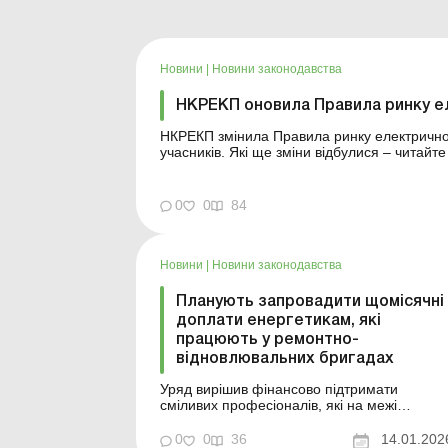
Новини
|
Новини законодавства
НКРЕКП оновила Правила ринку е
НКРЕКП змінила Правила ринку електричної
учасників. Які ще зміни відбулися – читайте в цьо
сонячних батарей: як організувати продаж
затвердила з...
0
0
84
Новини
|
Новини законодавства
Планують запровадити щомісячні
доплати енергетикам, які
працюють у ремонтно-
відновлювальних бригадах
Уряд вирішив фінансово підтримати
сміливих професіоналів, які на межі
людських можливостей і часто з ризиком
для життя виконують цю титанічну працю –
0
0
36
14.01.202