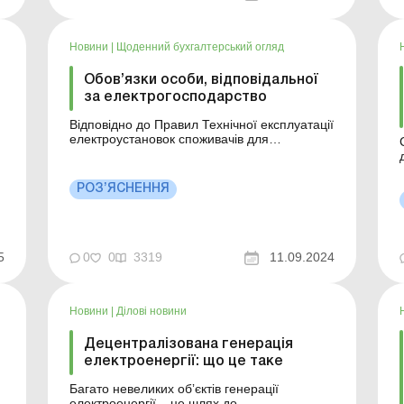
електроенергії? Відтепер оператор системи
передачі зможе купувати електроенергію у
НАЕК «Енергоатом» ...
Новини
|
Щоденний бухгалтерський огляд
Обов’язки особи, відповідальної
за електрогосподарство
Відповідно до Правил Технічної експлуатації
електроустановок споживачів для
організації експлуатації електроустановок
керівник споживача своїм розпорядчим
документом призначає особу, відповідальну
РОЗ’ЯСНЕННЯ
за електрогосподарство. Особа,
з
відповідальна за електрогосподарство
ї
повинна забезпечити розроблення і ...
5
0
0
3319
11.09.2024
Новини
|
Ділові новини
Децентралізована генерація
електроенергії: що це таке
Багато невеликих обʼєктів генерації
електроенергії – це шлях до