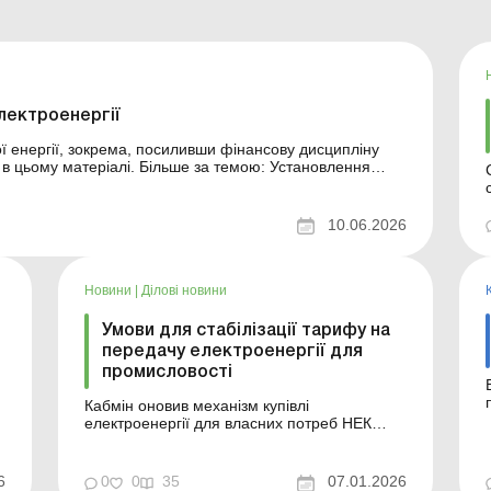
лектроенергії
 енергії, зокрема, посиливши фінансову дисципліну
му матеріалі. Більше за темою: Установлення
 надлишків електроенергії? 9 червня 2026 року НКРЕКП
д
10.06.2026
Новини
|
Ділові новини
Умови для стабілізації тарифу на
передачу електроенергії для
промисловості
Кабмін оновив механізм купівлі
електроенергії для власних потреб НЕК
«Укренерго». Більше за темою:
Установлення сонячних батарей: як
організувати продаж надлишків
6
0
0
35
07.01.2026