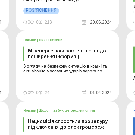
енергонезалежності та стійкості від ворожих
атак. Як це працює та що робить Уряд для
РОЗ’ЯСНЕННЯ
децентралізації енергосистеми, дивіться в
інфографіці. Приєднуйтесь до Uteka
4
0
0
213
20.06.2024
у Telegramm ...
Новини
|
Ділові новини
и
Міненергетики застерігає щодо
поширення інформації
З огляду на безпекову ситуацію в країні та
активізацію масованих ударів ворога по
об’єктах енергетичної системи по всій
території України, Міненергетики
звертається до всіх органів державної влади
та органів місцевого самоврядування,
4
0
0
24
01.04.2024
державних та приватних підприємств і
компаній, представників...
е
Новини
|
Щоденний бухгалтерський огляд
Нацкомісія спростила процедуру
підключення до електромереж