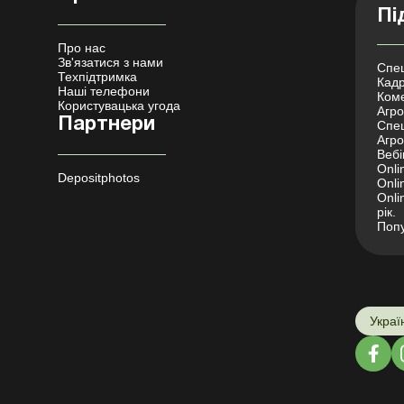
Пі
Про нас
Зв'язатися з нами
Спец
Техпідтримка
Кадр
Наші телефони
Коме
Користувацька угода
Агро 
Партнери
Спец
Агро
Вебі
Onli
Depositphotos
Onli
Onli
рік.
Попу
Украї