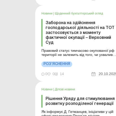
повертають світло та тепло до будинків
українців. Більше за темою: Робітник
працював уночі та надурочно: як
Новини
|
Щоденний бухгалтерський огляд
розрахувати суму доплат, якщо ...
Заборона на здійснення
господарської діяльності на ТОТ
застосовується з моменту
фактичної окупації – Верховний
Суд
Правовий статус тимчасово окупованої рф
території не залежить від того, чи ухвалив
той чи інший повноважний орган державної
влади України рішення про визнання певно
РОЗ’ЯСНЕННЯ
частини території України тимчасово
окупованою. Заборона на здійснення
0
0
14
20.10.202
господарської діяльності на тимчасово
окупованій території...
Новини
|
Ділові новини
Рішення Уряду для стимулювання
розвитку розподіленої генерації
Як інформує Д. Гетманцев, ініціативи у цій
сфері представив Прем’єр-міністр.