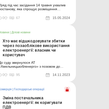
Уряд під час засідання 14 травня ухвалив
постанову, яка спрощує розміщення
газопоршневих та газотурбінних установок
та пов’язаних із ними мереж. Про це
0
0
67
15.05.2024
повідомив Прем’єр-міністр Денис Шмигаль.
«Знімаємо цілу низку бюрократичних
процедур, аби процес рухався швидше»,
&nd...
Новини
|
Ділові новини
Хто має відшкодовувати збитки
через позаоблікове використання
електроенергії: власник чи
користувач
До суду звернулося АТ
«Хмельницькобленерго» з позовом до
власниці будинку – просило стягнути з неї
29 319 грн збитків, завданих самовільним
0
0
95
14.11.2023
позаобліковим використанням
лектроенергії. Енергокомпанія пояснила,
що у квітні 2022 року працівники
Комерція
|
Господарські операції
Старосинявського РЕМ у її будинку...
Зміна постачальника
електроенергії: як коригувати
ПДВ