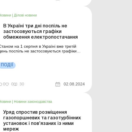
Україні...
Новини
|
Ділові новини
В Україні три дні поспіль не
застосовуються графіки
обмеження електропостачання
Станом на 1 серпня в Україні вже третій
день поспіль не застосовуються графіки
обмеження постачання електроенергії для
споживачів. Ситуація в енергосистемі
алишається стабільною. Про це на
ПОДІЇ
брифінгу в ефірі Телемарафону «Єдині
новини» повідомила заступник Міністра
енергетики Украї...
0
0
30
02.08.2024
Новини
|
Новини законодавства
Уряд спростив розміщення
газопоршневих та газотурбінних
установок і пов’язаних із ними
мереж