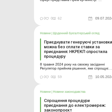
Зокрема, пропонуються: кредити до 480
тис. грн на 10 років, під 0 % річних, без
застави, для населення, яке
встановлюватиме сонячні панелі та вітрові
0
0
62
09.07.202
установки потужністю до 10 кВт; програма
&la...
Новини
|
Щоденний бухгалтерський огляд
Приєднувати генеруючі установк
можна без сплати ставки за
приєднання: НКРЕКП спростила
процедуру
8 травня 2024 року на своєму засіданні
Регулятор прийняв рішення, яке спрощує
процедуру приєднання генеруючих
установок (газотурбінних, газопоршневих,
0
0
59
10.05.202
когенераційних тощо) до електричних
мереж. Прийняття вказаної постанови дає
можливість замовникам у скорочений
Новини
|
Новини законодавства
термін забезпечити підключення своїх ...
Спрощення процедури
приєднання до електромереж:
законопроєкт