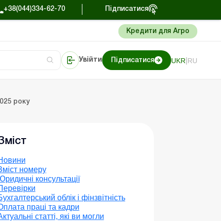
+38(044)334-62-70
Підписатися
Кредити для Агро
|
UKR
RU
Увійти
Підписатися
Портал Баланс-Бюджет
2025 року
Зміст
Новини
Зміст номеру
Юридичні консультації
Перевірки
Бухгалтерський облік і фінзвітність
Оплата праці та кадри
Актуальні статті, які ви могли