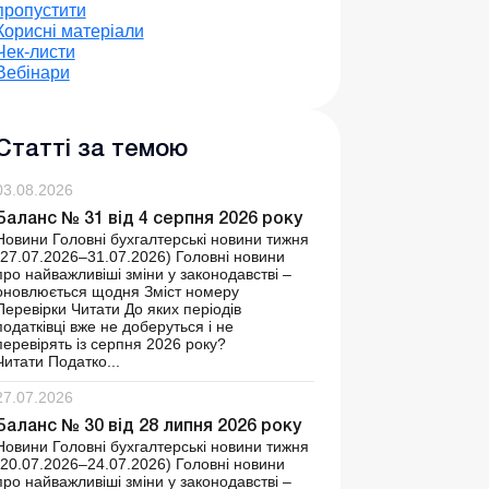
пропустити
Корисні матеріали
Чек-листи
Вебінари
Статті за темою
03.08.2026
Баланс № 31 від 4 серпня 2026 року
Новини Головні бухгалтерські новини тижня
(27.07.2026–31.07.2026) Головні новини
про найважливіші зміни у законодавстві –
оновлюється щодня Зміст номеру
Перевірки Читати До яких періодів
податківці вже не доберуться і не
перевірять із серпня 2026 року?
Читати Податко...
27.07.2026
Баланс № 30 від 28 липня 2026 року
Новини Головні бухгалтерські новини тижня
(20.07.2026–24.07.2026) Головні новини
про найважливіші зміни у законодавстві –