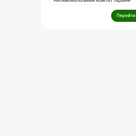
Антимонопольний комітет України
Перейти 