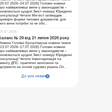
(20.07.2026–24.07.2026) Головні новини
про найважливіші зміни у законодавстві –
оновлюється щодня Зміст номеру Юридичні
консультації Читати Мін’юст затвердив
примірні форми типових документів: для
чого вони потрібні та чи обо...
20.07.2026
Баланс № 29 від 21 липня 2026 року
Новини Головні бухгалтерські новини тижня
(13.07.2026–17.07.2026) Головні новини
про найважливіші зміни у законодавстві –
оновлюється щодня Зміст номеру Юридичні
консультації Читати Інвентаризація на
вимогу ДПС: практичні запитання та
аргументи на основі судових рішень Оп...
До усіх новин