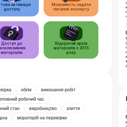
тєва активація
Можливість задати
доступу
питання експерту
Доступ до
Відкритий архів
ксклюзивних
матеріалів c 2015
матеріалів
року
вірка
облік
виконання робіт
еповний робочий час
нний стан
виробництво
злиття
ціна
мораторій на перевірки