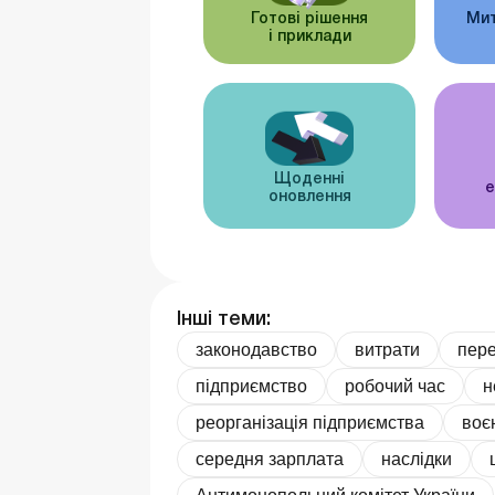
Готові рішення
Мит
і приклади
Щоденні
е
оновлення
Інші теми:
законодавство
витрати
пере
підприємство
робочий час
н
реорганізація підприємства
воє
середня зарплата
наслідки