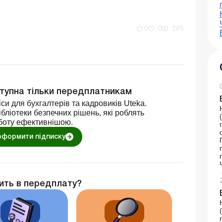
0
0
285
ступна тільки передплатникам
си для бухгалтерів та кадровиків Uteka.
бліотеки безпечних рішень, які роблять
боту ефективнішою.
оформити підписку
ить в передплату?