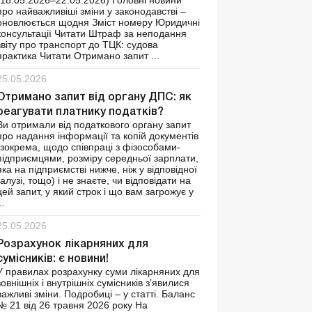
(18.05.2026–22.05.2026) Головні новини
про найважливіші зміни у законодавстві –
оновлюється щодня Зміст номеру Юридичні
консультації Читати Штраф за неподання
звіту про транспорт до ТЦК: судова
практика Читати Отримано запит ...
25.05.2026
Отримано запит від органу ДПС: як
реагувати платнику податків?
Ви отримали від податкового органу запит
про надання інформації та копій документів
(зокрема, щодо співпраці з фізособами-
підприємцями, розміру середньої зарплати,
яка на підприємстві нижче, ніж у відповідної
галузі, тощо) і не знаєте, чи відповідати на
цей запит, у який строк і що вам загрожує у
..
25.05.2026
Розрахунок лікарняних для
сумісників: є новини!
У правилах розрахунку суми лікарняних для
зовнішніх і внутрішніх сумісників з’явилися
важливі зміни. Подробиці – у статті. Баланс
№ 21 від 26 травня 2026 року На