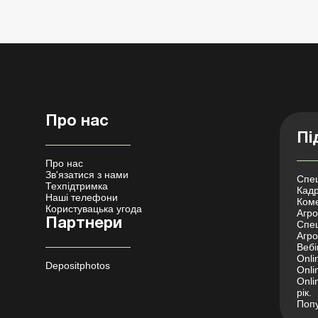
Про нас
Пі
Про нас
Зв'язатися з нами
Спец
Техпідтримка
Кадр
Наші телефони
Коме
Користувацька угода
Агро 
Партнери
Спец
Агро
Вебі
Onli
Depositphotos
Onli
Onli
рік.
Попу