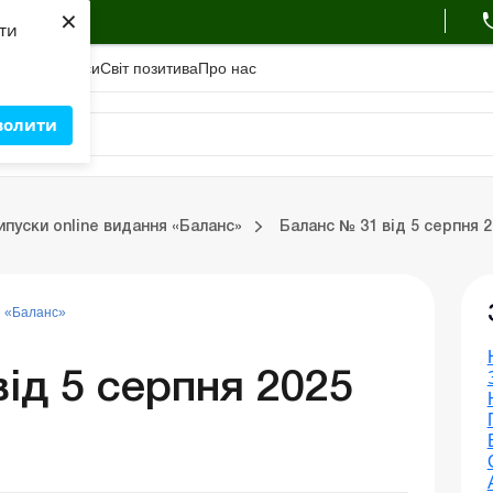
×
ухгалтера
яти
адемiя
Сервіси
Свiт позитива
Про нас
волити
Бухгалтерський облік та фінзвітність
ипуски online видання «Баланс»
Баланс № 31 від 5 серпня 
Портал Баланс-Бюджет
Календар бухгалтера
Дані для розрахунків
я «Баланс»
ід 5 серпня 2025