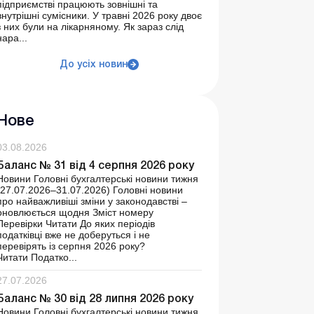
підприємстві працюють зовнішні та
внутрішні сумісники. У травні 2026 року двоє
з них були на лікарняному. Як зараз слід
нара...
До усіх новин
Нове
03.08.2026
Баланс № 31 від 4 серпня 2026 року
Новини Головні бухгалтерські новини тижня
(27.07.2026–31.07.2026) Головні новини
про найважливіші зміни у законодавстві –
оновлюється щодня Зміст номеру
Перевірки Читати До яких періодів
податківці вже не доберуться і не
перевірять із серпня 2026 року?
Читати Податко...
27.07.2026
Баланс № 30 від 28 липня 2026 року
Новини Головні бухгалтерські новини тижня