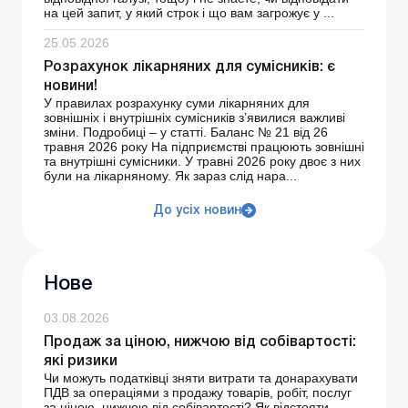
на цей запит, у який строк і що вам загрожує у ...
25.05.2026
Розрахунок лікарняних для сумісників: є
новини!
У правилах розрахунку суми лікарняних для
зовнішніх і внутрішніх сумісників з’явилися важливі
зміни. Подробиці – у статті. Баланс № 21 від 26
травня 2026 року На підприємстві працюють зовнішні
та внутрішні сумісники. У травні 2026 року двоє з них
були на лікарняному. Як зараз слід нара...
До усіх новин
Нове
03.08.2026
Продаж за ціною, нижчою від собівартості:
які ризики
Чи можуть податківці зняти витрати та донарахувати
ПДВ за операціями з продажу товарів, робіт, послуг
за ціною, нижчою від собівартості? Як відстояти