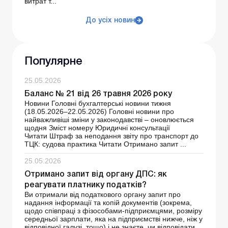
витрат т...
До усіх новин
Популярне
25.05.2026
Баланс № 21 від 26 травня 2026 року
Новини Головні бухгалтерські новини тижня
(18.05.2026–22.05.2026) Головні новини про
найважливіші зміни у законодавстві – оновлюється
щодня Зміст номеру Юридичні консультації
Читати Штраф за неподання звіту про транспорт до
ТЦК: судова практика Читати Отримано запит ...
25.05.2026
Отримано запит від органу ДПС: як
реагувати платнику податків?
Ви отримали від податкового органу запит про
надання інформації та копій документів (зокрема,
щодо співпраці з фізособами-підприємцями, розміру
середньої зарплати, яка на підприємстві нижче, ніж у
відповідної галузі, тощо) і не знаєте, чи відповідати