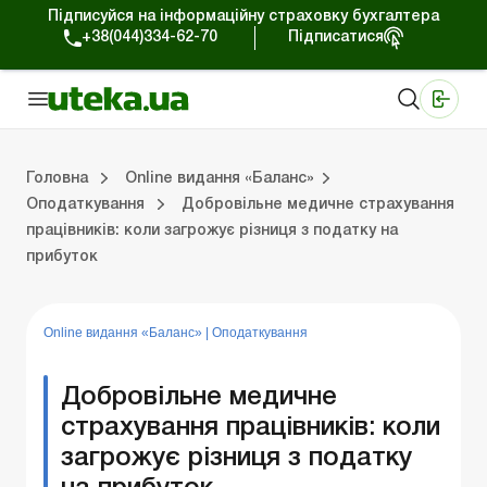
Підписуйся на інформаційну страховку бухгалтера
+38(044)334-62-70
Підписатися
Медичні КНП
Online видання «Баланс»
Online видання «Баланс-Агро»
Online бібліотека «Баланс»
Портал Баланс-Бюджет
Сервіси Баланс-Бюджет
Свiт позитива
Випуски online видання «Баланс»
Оплата праці та кадри
Каса та розрахунки
Управлінський 
Судова
Бухгалтерсь
ЗЕД та вал
Оренда та 
Головна
Online видання «Баланс»
Оподаткування
Добровільне медичне страхування
працівників: коли загрожує різниця з податку на
ки
Управлінський облік
Судова практика
Бухгалтерський облік та фінзвітність
ЗЕД та валютні операції
Оренда та лізинг
Довідкова інформація
Юридичні консультації
прибуток
Online видання «Баланс»
|
Оподаткування
Добровільне медичне
страхування працівників: коли
загрожує різниця з податку