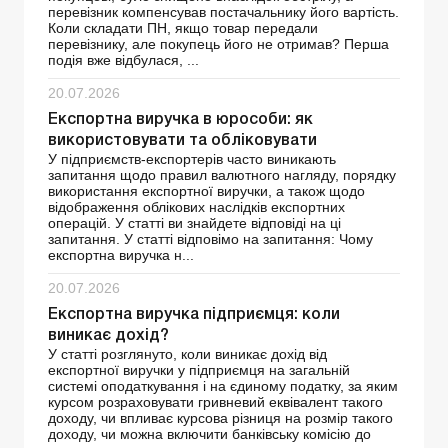
перевізник компенсував постачальнику його вартість.
Коли складати ПН, якщо товар передали
перевізнику, але покупець його не отримав? Перша
подія вже відбулася, ...
20.07.2026
Експортна виручка в юрособи: як
використовувати та обліковувати
У підприємств-експортерів часто виникають
запитання щодо правил валютного нагляду, порядку
використання експортної виручки, а також щодо
відображення облікових наслідків експортних
операцій. У статті ви знайдете відповіді на ці
запитання. У статті відповімо на запитання: Чому
експортна виручка н...
20.07.2026
Експортна виручка підприємця: коли
виникає дохід?
У статті розглянуто, коли виникає дохід від
експортної виручки у підприємця на загальній
системі оподаткування і на єдиному податку, за яким
курсом розраховувати гривневий еквівалент такого
доходу, чи впливає курсова різниця на розмір такого
доходу, чи можна включити банківську комісію до