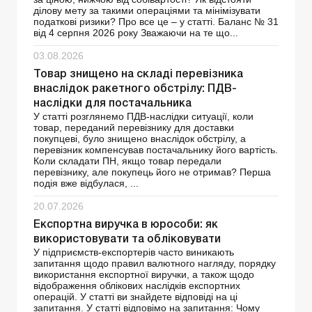
ділову мету за такими операціями та мінімізувати
податкові ризики? Про все це – у статті. Баланс № 31
від 4 серпня 2026 року Зважаючи на те що...
03.08.2026
Товар знищено на складі перевізника
внаслідок ракетного обстрілу: ПДВ-
наслідки для постачальника
У статті розглянемо ПДВ-наслідки ситуації, коли
товар, переданий перевізнику для доставки
покупцеві, було знищено внаслідок обстрілу, а
перевізник компенсував постачальнику його вартість.
Коли складати ПН, якщо товар передали
перевізнику, але покупець його не отримав? Перша
подія вже відбулася, ...
20.07.2026
Експортна виручка в юрособи: як
використовувати та обліковувати
У підприємств-експортерів часто виникають
запитання щодо правил валютного нагляду, порядку
використання експортної виручки, а також щодо
відображення облікових наслідків експортних
операцій. У статті ви знайдете відповіді на ці
запитання. У статті відповімо на запитання: Чому