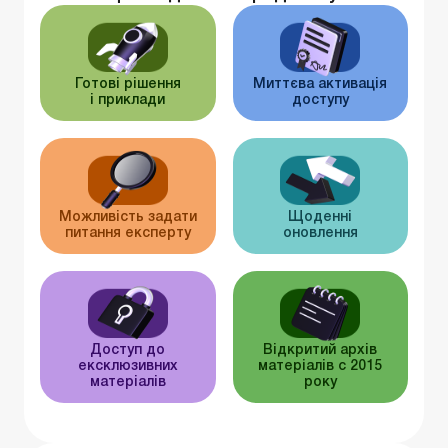
Готові рішення
Миттєва активація
і приклади
доступу
Можливість задати
Щоденні
питання експерту
оновлення
Доступ до
Відкритий архів
ексклюзивних
матеріалів c 2015
матеріалів
року