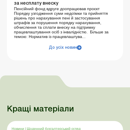
за несплату внеску
Пенсійний фонд вдруге доопрацював проєкт
Порядку узгодження суми недоїмки та прийняття
рішень про нарахування пені й застосування
штрафів за порушення порядку нарахування,
обчислення та сплати внеску на підтримку
працевлаштування осіб з інвалідністю. Більше за
темою: Норматив із працевлаштува...
До усіх новин
Кращі матеріали
Новини
|
Щоденний бухгалтерський огляд