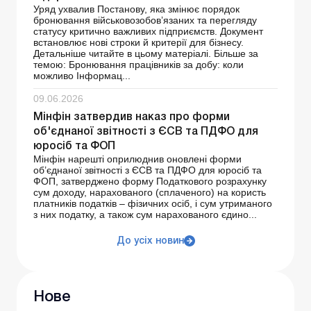
Уряд ухвалив Постанову, яка змінює порядок
бронювання військовозобов’язаних та перегляду
статусу критично важливих підприємств. Документ
встановлює нові строки й критерії для бізнесу.
Детальніше читайте в цьому матеріалі. Більше за
темою: Бронювання працівників за добу: коли
можливо Інформац...
09.06.2026
Мінфін затвердив наказ про форми
об'єднаної звітності з ЄСВ та ПДФО для
юросіб та ФОП
Мінфін нарешті оприлюднив оновлені форми
об’єднаної звітності з ЄСВ та ПДФО для юросіб та
ФОП, затверджено форму Податкового розрахунку
сум доходу, нарахованого (сплаченого) на користь
платників податків – фізичних осіб, і сум утриманого
з них податку, а також сум нарахованого єдино...
До усіх новин
Нове