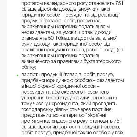
протягом календарного року становлять 75 і
більше відсотків доходів (виручки) такої
юридичної особи – резидента від реалізації
продукції (товарів, робіт, послуг) (за
вирахуванням непрямих податків) всім
нерезидентам, за умови що такі доходи
становлять 50 і більше відсотків загальної
суми доходу такої юридичної особи від
реалізації продукції (товарів, робіт, послуг) (за
вирахуванням непрямих податків),
визначеного за правилами бухгалтерського
обліку;
вартість продукції (товарів, робіт, послуг),
придбаної юридичною особою – резидентом
в іншої окремої юридичної особи –
нерезидента або окремого іноземного
утворення без статусу юридичної особи (в
тому числі у нерезидента, який провадить
господарську діяльність через постійне
представництво на території України)
протягом календарного року, становить 75 і
більше відсотків вартості продукції (товарів,
робіт, послуг), придбаної такою особою у всіх