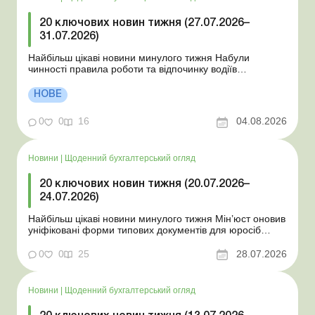
20 ключових новин тижня (27.07.2026–
31.07.2026)
Найбільш цікаві новини минулого тижня Набули
чинності правила роботи та відпочинку водіїв
Президент підписав закони про мобілізацію та воєнний
стан Для сільгосппідприємств і ФОП запроваджено нові
НОВЕ
одноразові статистичні форми З 2 серпня змінюється
порядок зарахування окремих періодів роботи до стр...
0
0
16
04.08.2026
Новини
|
Щоденний бухгалтерський огляд
20 ключових новин тижня (20.07.2026–
24.07.2026)
Найбільш цікаві новини минулого тижня Мін’юст оновив
уніфіковані форми типових документів для юросіб
Мінекономіки відкликало новину про створення
координаційного центру з організації бронювання У
0
0
25
28.07.2026
працівника виявлено статус «у розшуку»: що потрібно
знати роботодавцям Закон про ВП...
Новини
|
Щоденний бухгалтерський огляд