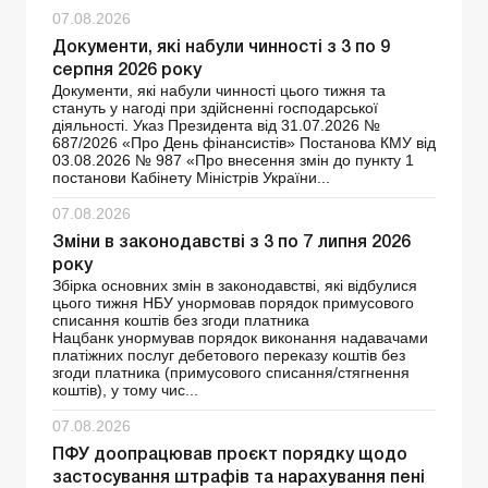
07.08.2026
Документи, які набули чинності з 3 по 9
серпня 2026 року
Документи, які набули чинності цього тижня та
стануть у нагоді при здійсненні господарської
діяльності. Указ Президента від 31.07.2026 №
687/2026 «Про День фінансистів» Постанова КМУ від
03.08.2026 № 987 «Про внесення змін до пункту 1
постанови Кабінету Міністрів України...
07.08.2026
Зміни в законодавстві з 3 по 7 липня 2026
року
Збірка основних змін в законодавстві, які відбулися
цього тижня НБУ унормовав порядок примусового
списання коштів без згоди платника
Нацбанк унормував порядок виконання надавачами
платіжних послуг дебетового переказу коштів без
згоди платника (примусового списання/стягнення
коштів), у тому чис...
07.08.2026
ПФУ доопрацював проєкт порядку щодо
застосування штрафів та нарахування пені