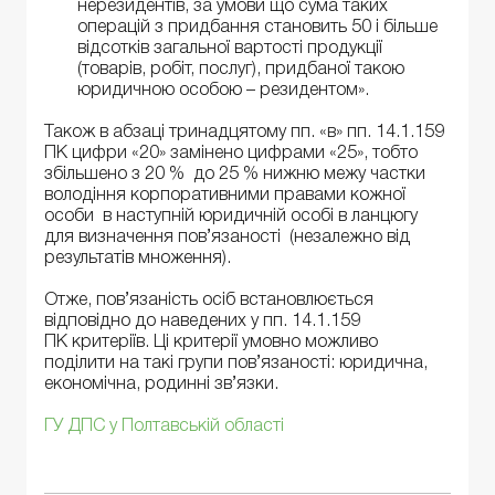
нерезидентів, за умови що сума таких
операцій з придбання становить 50 і більше
відсотків загальної вартості продукції
(товарів, робіт, послуг), придбаної такою
юридичною особою – резидентом».
Також в абзаці тринадцятому пп. «в» пп. 14.1.159
ПК цифри «20» замінено цифрами «25», тобто
збільшено з 20 % до 25 % нижню межу частки
володіння корпоративними правами кожної
особи в наступній юридичній особі в ланцюгу
для визначення пов’язаності (незалежно від
результатів множення).
Отже, пов’язаність осіб встановлюється
відповідно до наведених у пп. 14.1.159
ПК критеріїв. Ці критерії умовно можливо
поділити на такі групи пов’язаності: юридична,
економічна, родинні зв’язки.
ГУ ДПС у Полтавській області