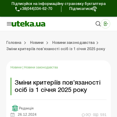
Підписуйся на інформаційну страховку бухгалтера
+38(044)334-62-70
Підписатися
Медичні КНП
Online видання «Баланс»
Online видання «Баланс-Агро»
Online бібліотека «Баланс»
Портал Баланс-Бюджет
Сервіси Баланс-Бюджет
Свiт позитива
Робота з приватними підприємцями
Господарські операції
Юридичні консультації
Спецвипуски для комерційних підприємств
Блог редакції Uteka-Комерція
Зо
Об
Сх
Головна
Новини
Новини законодавства
Зміни критеріїв пов’язаності осіб із 1 січня 2025 року
дприємцями
ації
риємств
Зовнішньоекономічна діяльність
Облік, податки та звiтнiсть
Схеми бухгалтерських проводок
Школа бухгалтера: просто про облік
Фінансовий аудит
Приватний підприєме
Інструкції для роботи
Новини
|
Новини законодавства
Зміни критеріїв пов’язаності
осіб із 1 січня 2025 року
Редакція
26.12.2024
0
0
591