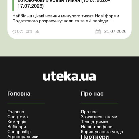
20 ключових новин тижня (13.07.2026–
17.07.2026)
Найбільш цікаві новини минулого тижня Нові форми
Податкового розрахунку: коли та за які періоди
звітувати Порядок оформлення та переоформлення
відстрочки від призову під час мобілізації удосконалено
0
0
55
21.07.2026
Кабмін утворив Координаційний центр з організації
бронювання військовозобов’язаних Верховна ...
Головна
Про нас
Головна
Про нас
Спецтема
Зв'язатися з нами
Комерція
Техпідтримка
Вебінари
Наші телефони
Спецрозбір
Користувацька угода
Агропорадники
Партнери