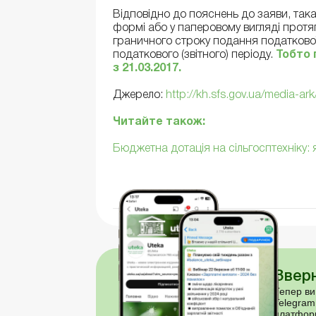
Відповідно до пояснень до заяви, так
формі або у паперовому вигляді протя
граничного строку подання податкової
податкового (звітного) періоду.
Тобто 
з 21.03.2017.
Джерело:
http://kh.sfs.gov.ua/media-ark
Читайте також:
Бюджетна дотація на сільгосптехніку:
Зверн
Тепер ви
Telegram
платфор