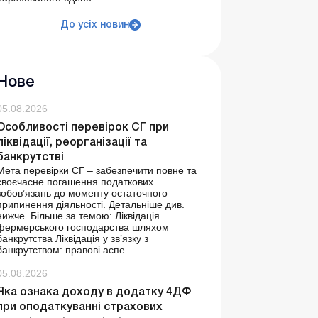
До усіх новин
Нове
05.08.2026
Особливості перевірок СГ при
ліквідації, реорганізації та
банкрутстві
Мета перевірки СГ – забезпечити повне та
своєчасне погашення податкових
зобов’язань до моменту остаточного
припинення діяльності. Детальніше див.
нижче. Більше за темою: Ліквідація
фермерського господарства шляхом
банкрутства Ліквідація у зв’язку з
банкрутством: правові аспе...
05.08.2026
Яка ознака доходу в додатку 4ДФ
при оподаткуванні страхових