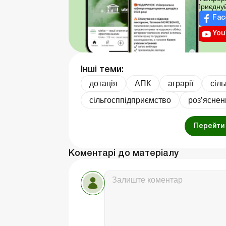
Приєднуй
Fac
You
Інші теми:
дотація
АПК
аграрії
сіл
сільгосппідприємство
роз’ясне
Перейти 
Коментарі до матеріалу