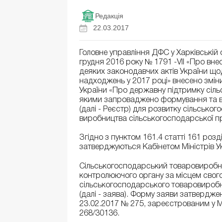
Редакція
22.03.2017
Головне управління ДФС у Харківській 
грудня 2016 року № 1791 -VII «Про вне
деяких законодавчих актів України щ
надходжень у 2017 році» внесено змін
України «Про державну підтримку сільс
якими запроваджено формування та ве
(далі - Реєстр) для розвитку сільськ
виробництва сільськогосподарської пр
Згідно з пунктом 161.4 статті 161 ро
затверджуються Кабінетом Міністрів У
Сільськогосподарський товаровиробни
контролюючого органу за місцем свого
сільськогосподарського товаровиробн
(далі - заява). Форму заяви затвердже
23.02.2017 № 275, зареєстрованим у Мі
268/30136.