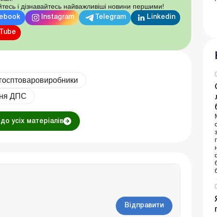
тесь і дізнавайтесь найважливіші новини першими!
ebook
Instagram
Telegram
Linkedin
Tube
ьгосптоваровиробники
ння ДПС
до усіх матеріалів
Відправити