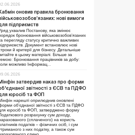
02.06.2026
Кабмін оновив правила бронювання
військовозобов’язаних: нові вимоги
для підприємств
Уряд ухвалив Постанову, яка змінює
порядок бронювання військовозобов’язаних
та перегляду статусу критично важливих
підприємств. Документ встановлює нові
строки й критерії для бізнесу. Детальніше
читайте в цьому матеріалі. Більше за
темою: Бронювання працівників за добу:
коли можливо Інформац...
09.06.2026
Мінфін затвердив наказ про форми
об'єднаної звітності з ЄСВ та ПДФО
для юросіб та ФОП
Мінфін нарешті оприлюднив оновлені
форми об’єднаної звітності з ЄСВ та ПДФО
для юросіб та ФОП, затверджено форму
Податкового розрахунку сум доходу,
нарахованого (сплаченого) на користь
платників податків – фізичних осіб, і сум
утриманого з них податку, а також сум
нарахованого єдино...