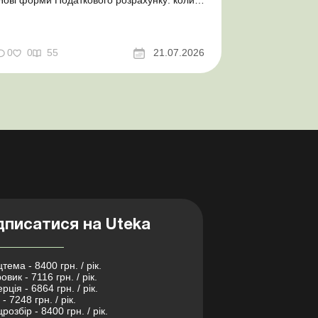
Нові форми Податкового розрахунку: коли
а за які періоди звітувати Порядок
оформлення та переоформлення
відстрочки від призову під час мобілізації
досконалено Кабмін утворив
0
0
55
21.07.2026
Координаційний центр з організації
бронювання військовозобов’язаних
Верховна ...
дписатися на Uteka
тема - 8400 грн. / рік.
овик - 7116 грн. / рік.
рція - 6864 грн. / рік.
- 7248 грн. / рік.
розбір - 8400 грн. / рік.