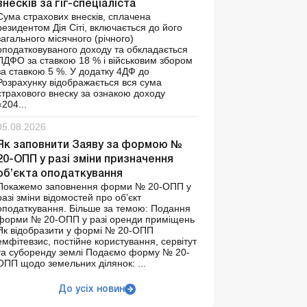
внесків за гіг-спеціаліста
Сума страхових внесків, сплачена
резидентом Дія Сіті, включається до його
загального місячного (річного)
оподатковуваного доходу та обкладається
ПДФО за ставкою 18 % і військовим збором
за ставкою 5 %. У додатку 4ДФ до
Розрахунку відображається вся сума
страхового внеску за ознакою доходу
«204...
05.08.2026
Як заповнити Заяву за формою №
20-ОПП у разі зміни призначення
об’єкта оподаткування
Покажемо заповнення форми № 20-ОПП у
разі зміни відомостей про об’єкт
оподаткування. Більше за темою: Подання
форми № 20-ОПП у разі оренди приміщень
Як відобразити у формі № 20-ОПП
емфітевзис, постійне користування, сервітут
та суборенду землі Подаємо форму № 20-
ОПП щодо земельних ділянок: ...
До усіх новин