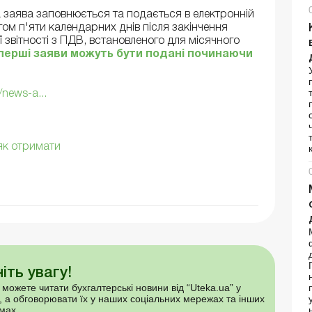
а заява заповнюється та подається в електронній
гом п'яти календарних днів після закінчення
 звітності з ПДВ, встановленого для місячного
перші заяви можуть бути подані починаючи
/news-a...
 як отримати
іть увагу!
 можете читати бухгалтерські новини від “Uteka.ua” у
, а обговорювати їх у наших соціальних мережах та інших
мах.