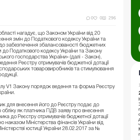
0
0
296
області нагадує, що Законом України від 20
сення змін до Податкового кодексу України та
одо забезпечення збалансованості бюджетних
и до Податкового кодексу України та Закону
ького господарства України» (далі - Закон),
дення Реєстру отримувачів бюджетної дотації
огосподарських товаровиробників та стимулювання
одукції.
зділу V1 Закону порядок ведення та форма Реєстру
країни.
к для внесення його до Реєстру подає до
 обліку як платника ПДВ заяву про внесення
ика до Реєстру отримувачів бюджетної дотації
но наказом Міністерства фінансів України від
ністерстві юстиції України 28.02.2017 за №