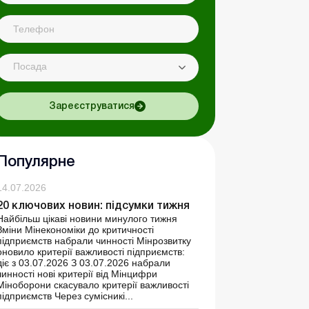
Посада
Зареєструватися
Популярне
14.07.2026
20 ключових новин: підсумки тижня
Найбільш цікаві новини минулого тижня
Зміни Мінекономіки до критичності
підприємств набрали чинності Мінрозвитку
оновило критерії важливості підприємств:
діє з 03.07.2026 З 03.07.2026 набрали
чинності нові критерії від Мінцифри
Міноборони скасувало критерії важливості
підприємств Через сумісникі...