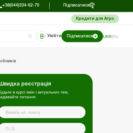
+38(044)334-62-70
Підписатися
Кредити для Агро
|
UKR
RU
Увійти
Підписатися
сто про облік
Портал Баланс-Бюджет
обників
Швидка реєстрація
Будьте в курсі змін і актуальних тем,
задавайте питання.