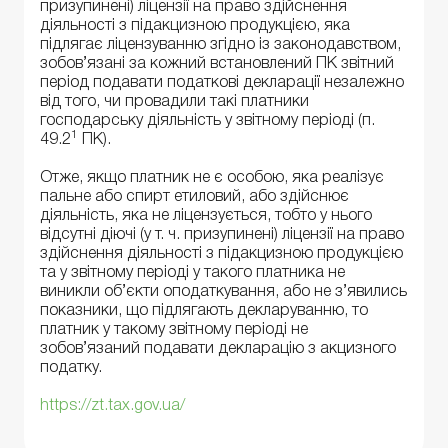
призупинені) ліцензії на право здійснення
діяльності з підакцизною продукцією, яка
підлягає ліцензуванню згідно із законодавством,
зобов’язані за кожний встановлений ПК звітний
період подавати податкові декларації незалежно
від того, чи провадили такі платники
господарську діяльність у звітному періоді (п.
1
49.2
ПК).
Отже, якщо платник не є особою, яка реалізує
пальне або спирт етиловий, або здійснює
діяльність, яка не ліцензується, тобто у нього
відсутні діючі (у т. ч. призупинені) ліцензії на право
здійснення діяльності з підакцизною продукцією
та у звітному періоді у такого платника не
виникли об’єкти оподаткування, або не з’явились
показники, що підлягають декларуванню, то
платник у такому звітному періоді не
зобов’язаний подавати декларацію з акцизного
податку.
https://zt.tax.gov.ua/