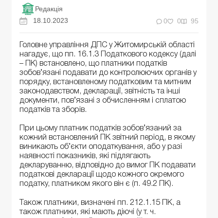
Редакція
18.10.2023
0
0
95
Головне управління ДПС у Житомирській області
нагадує, що пп. 16.1.3 Податкового кодексу (далі
– ПК) встановлено, що платники податків
зобов’язані подавати до контролюючих органів у
порядку, встановленому податковим та митним
законодавством, декларації, звітність та інші
документи, пов’язані з обчисленням і сплатою
податків та зборів.
При цьому платник податків зобов’язаний за
кожний встановлений ПК звітний період, в якому
виникають об’єкти оподаткування, або у разі
наявності показників, які підлягають
декларуванню, відповідно до вимог ПК подавати
податкові декларації щодо кожного окремого
податку, платником якого він є (п. 49.2 ПК).
Також платники, визначені пп. 212.1.15 ПК, а
також платники, які мають діючі (у т. ч.