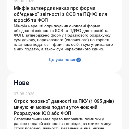
09.06.2026
Мінфін затвердив наказ про форми
об'єднаної звітності з ЄСВ та ПДФО для
юросіб та ФОП
Мінфін нарешті оприлюднив оновлені форми
об’єднаної звітності з ЄСВ та ПДФО для юросіб та
ФОП, затверджено форму Податкового розрахунку
сум доходу, нарахованого (сплаченого) на користь
платників податків – фізичних осіб, і сум утриманого
з них податку, а також сум нарахованого єдино...
До усіх новин
Нове
07.08.2026
Строк позовної давності за ПКУ (1 095 днів)
минув: чи можна подати уточнюючий
Розрахунок ЮО або ФОП
Страхувальник має право виправити помилки у
раніше поданій звітності за періоди, за якими минув
строк позовної давності. Детальніше див. нижче.