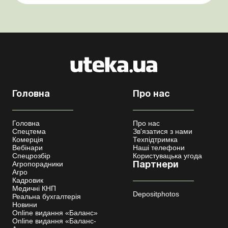
бронювання військовозобов’язаних Верховна ...
Головна
Про нас
Головна
Про нас
Спецтема
Зв'язатися з нами
Комерція
Техпідтримка
Вебінари
Наші телефони
Спецрозбір
Користувацька угода
Агропорадники
Партнери
Агро
Кадровик
Медичні КНП
Depositphotos
Реальна бухгалтерія
Новини
Online видання «Баланс»
Online видання «Баланс-