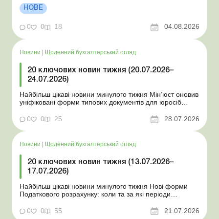
стан Для сільгосппідприємств і ФОП запроваджено нові
НОВЕ
одноразові статистичні форми З 2 серпня змінюється
порядок зарахування окремих періодів роботи до стр...
0
0
18
04.08.2026
Новини
|
Щоденний бухгалтерський огляд
20 ключових новин тижня (20.07.2026–
24.07.2026)
Найбільш цікаві новини минулого тижня Мін’юст оновив
уніфіковані форми типових документів для юросіб
Мінекономіки відкликало новину про створення
координаційного центру з організації бронювання У
0
0
25
28.07.2026
працівника виявлено статус «у розшуку»: що потрібно
знати роботодавцям Закон про ВП...
Новини
|
Щоденний бухгалтерський огляд
20 ключових новин тижня (13.07.2026–
17.07.2026)
Найбільш цікаві новини минулого тижня Нові форми
Податкового розрахунку: коли та за які періоди
звітувати Порядок оформлення та переоформлення
відстрочки від призову під час мобілізації удосконалено
0
0
55
21.07.2026
Кабмін утворив Координаційний центр з організації