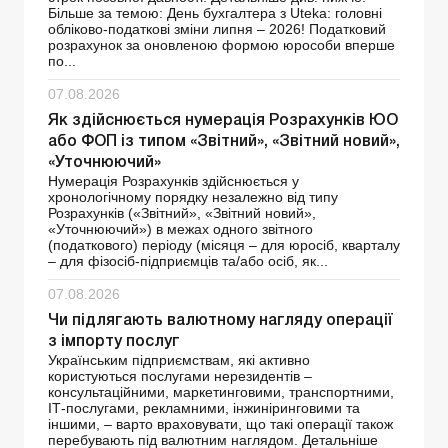
Більше за темою: День бухгалтера з Uteka: головні
обліково-податкові зміни липня – 2026! Податковий
розрахунок за оновленою формою юрособи вперше
по...
07.08.2026
Як здійснюється нумерація Розрахунків ЮО
або ФОП із типом «Звітний», «Звітний новий»,
«Уточнюючий»
Нумерація Розрахунків здійснюється у
хронологічному порядку незалежно від типу
Розрахунків («Звітний», «Звітний новий»,
«Уточнюючий») в межах одного звітного
(податкового) періоду (місяця – для юросіб, кварталу
– для фізосіб-підприємців та/або осіб, як...
07.08.2026
Чи підлягають валютному нагляду операції
з імпорту послуг
Українським підприємствам, які активно
користуються послугами нерезидентів –
консультаційними, маркетинговими, транспортними,
ІТ-послугами, рекламними, інжиніринговими та
іншими, – варто враховувати, що такі операції також
перебувають під валютним наглядом. Детальніше