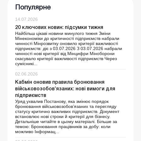
Популярне
14.07.2026
20 ключових новин: підсумки тижня
Найбільш цікаві новини минулого тижня Зміни
Мінекономіки до критичності підприємств набрали
чинності Мінрозвитку оновило критерії важливості
підприємств: діє з 03.07.2026 З 03.07.2026 набрали
чинності нові критерії від Мінцифри Міноборони
скасувало критерії важливості підприємств Через
сумісникі...
02.06.2026
Кабмін оновив правила бронювання
військовозобов’язаних: нові вимоги для
підприємств
Уряд ухвалив Постанову, яка змінює порядок
бронювання військовозобов’язаних та перегляду
статусу критично важливих підприємств. Документ
встановлює нові строки й критерії для бізнесу.
Детальніше читайте в цьому матеріалі. Більше за
темою: Бронювання працівників за добу: коли
можливо Інформац...