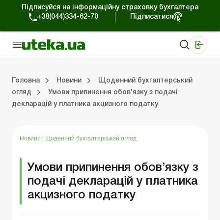
Підписуйся на інформаційну страховку бухгалтера
+38(044)334-62-70
Підписатися
Медичні КНП
Online видання «Баланс»
Online видання «Баланс-Агро»
Online бібліотека «Баланс»
Портал Баланс-Бюджет
Сервіси Баланс-Бюджет
Свiт позитива
Робота з приватними підприємцями
Господарські операції
Юридичні консультації
Спецвипуски для комерційних підприємств
Блог редакції Uteka-Комерція
Зо
Об
Сх
Головна
Новини
Щоденний бухгалтерський
огляд
Умови припинення обов’язку з подачі
декларацій у платника акцизного податку
дприємцями
ації
риємств
Зовнішньоекономічна діяльність
Облік, податки та звiтнiсть
Схеми бухгалтерських проводок
Школа бухгалтера: просто про облік
Фінансовий аудит
Приватний підприєме
Інструкції для роботи
Новини
|
Щоденний бухгалтерський огляд
Умови припинення обов’язку з
подачі декларацій у платника
акцизного податку