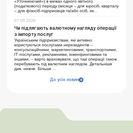
«Уточнюючий») в межах одного звітного
(податкового) періоду (місяця – для юросіб, кварталу
– для фізосіб-підприємців та/або осіб, як...
07.08.2026
Чи підлягають валютному нагляду операції
з імпорту послуг
Українським підприємствам, які активно
користуються послугами нерезидентів –
консультаційними, маркетинговими, транспортними,
ІТ-послугами, рекламними, інжиніринговими та
іншими, – варто враховувати, що такі операції також
перебувають під валютним наглядом. Детальніше
див. нижче. Більше ...
До усіх новин