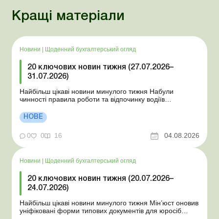
Кращі матеріали
Новини
|
Щоденний бухгалтерський огляд
20 ключових новин тижня (27.07.2026–
31.07.2026)
Найбільш цікаві новини минулого тижня Набули
чинності правила роботи та відпочинку водіїв
Президент підписав закони про мобілізацію та воєнний
стан Для сільгосппідприємств і ФОП запроваджено нові
НОВЕ
одноразові статистичні форми З 2 серпня змінюється
порядок зарахування окремих періодів роботи до стр...
0
0
16
04.08.2026
Новини
|
Щоденний бухгалтерський огляд
20 ключових новин тижня (20.07.2026–
24.07.2026)
Найбільш цікаві новини минулого тижня Мін’юст оновив
уніфіковані форми типових документів для юросіб
Мінекономіки відкликало новину про створення