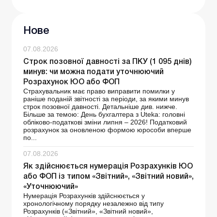
Нове
07.08.2026
Строк позовної давності за ПКУ (1 095 днів)
минув: чи можна подати уточнюючий
Розрахунок ЮО або ФОП
Страхувальник має право виправити помилки у
раніше поданій звітності за періоди, за якими минув
строк позовної давності. Детальніше див. нижче.
Більше за темою: День бухгалтера з Uteka: головні
обліково-податкові зміни липня – 2026! Податковий
розрахунок за оновленою формою юрособи вперше
по...
07.08.2026
Як здійснюється нумерація Розрахунків ЮО
або ФОП із типом «Звітний», «Звітний новий»,
«Уточнюючий»
Нумерація Розрахунків здійснюється у
хронологічному порядку незалежно від типу
Розрахунків («Звітний», «Звітний новий»,