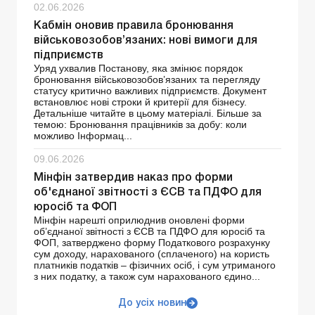
02.06.2026
Кабмін оновив правила бронювання
військовозобов’язаних: нові вимоги для
підприємств
Уряд ухвалив Постанову, яка змінює порядок
бронювання військовозобов’язаних та перегляду
статусу критично важливих підприємств. Документ
встановлює нові строки й критерії для бізнесу.
Детальніше читайте в цьому матеріалі. Більше за
темою: Бронювання працівників за добу: коли
можливо Інформац...
09.06.2026
Мінфін затвердив наказ про форми
об'єднаної звітності з ЄСВ та ПДФО для
юросіб та ФОП
Мінфін нарешті оприлюднив оновлені форми
об’єднаної звітності з ЄСВ та ПДФО для юросіб та
ФОП, затверджено форму Податкового розрахунку
сум доходу, нарахованого (сплаченого) на користь
платників податків – фізичних осіб, і сум утриманого
з них податку, а також сум нарахованого єдино...
До усіх новин