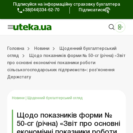
Підписуйся на інформаційну страховку бухгалтера
+38(044)334-62-70
Підписатися
Медичні КНП
Online видання «Баланс»
Online видання «Баланс-Агро»
Online бібліотека «Баланс»
Портал Баланс-Бюджет
Сервіси Баланс-Бюджет
Свiт позитива
Робота з приватними підприємцями
Господарські операції
Юридичні консультації
Спецвипуски для комерційних підприємств
Блог редакції Uteka-Комерція
Зо
Об
Сх
Головна
Новини
Щоденний бухгалтерський
огляд
Щодо показників форми № 50-сг (річна) «Звіт
про основні економічні показники роботи
дприємцями
ації
риємств
Зовнішньоекономічна діяльність
Облік, податки та звiтнiсть
Схеми бухгалтерських проводок
Школа бухгалтера: просто про облік
Фінансовий аудит
Приватний підприєме
Інструкції для роботи
сільськогосподарських підприємств»: роз’яснення
Держстату
Новини
|
Щоденний бухгалтерський огляд
Щодо показників форми №
50-сг (річна) «Звіт про основні
економічні показники роботи