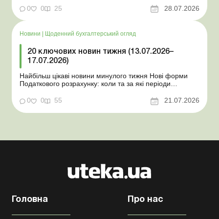
координаційного центру з організації бронювання У
0
0
25
28.07.2026
працівника виявлено статус «у розшуку»: що потрібно
знати роботодавцям Закон про ВП...
Новини
|
Щоденний бухгалтерський огляд
20 ключових новин тижня (13.07.2026–
17.07.2026)
Найбільш цікаві новини минулого тижня Нові форми
Податкового розрахунку: коли та за які періоди
звітувати Порядок оформлення та переоформлення
відстрочки від призову під час мобілізації удосконалено
0
0
55
21.07.2026
Кабмін утворив Координаційний центр з організації
бронювання військовозобов’язаних Верховна ...
Головна
Про нас