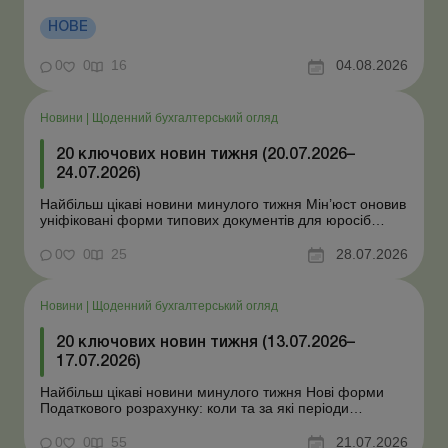
Президент підписав закони про мобілізацію та воєнний
стан Для сільгосппідприємств і ФОП запроваджено нові
НОВЕ
одноразові статистичні форми З 2 серпня змінюється
порядок зарахування окремих періодів роботи до стр...
0
0
16
04.08.2026
Новини
|
Щоденний бухгалтерський огляд
20 ключових новин тижня (20.07.2026–
24.07.2026)
Найбільш цікаві новини минулого тижня Мін’юст оновив
уніфіковані форми типових документів для юросіб
Мінекономіки відкликало новину про створення
координаційного центру з організації бронювання У
0
0
25
28.07.2026
працівника виявлено статус «у розшуку»: що потрібно
знати роботодавцям Закон про ВП...
Новини
|
Щоденний бухгалтерський огляд
20 ключових новин тижня (13.07.2026–
17.07.2026)
Найбільш цікаві новини минулого тижня Нові форми
Податкового розрахунку: коли та за які періоди
звітувати Порядок оформлення та переоформлення
відстрочки від призову під час мобілізації удосконалено
0
0
55
21.07.2026