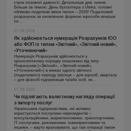
строк позовної давності. Детальніше див. нижче.
Більше за темою: День бухгалтера з Uteka: головні
обліково-податкові зміни липня – 2026! Податковий
розрахунок за оновленою формою юрособи вперше
по...
07.08.2026
Як здійснюється нумерація Розрахунків ЮО
або ФОП із типом «Звітний», «Звітний новий»,
«Уточнюючий»
Нумерація Розрахунків здійснюється у
хронологічному порядку незалежно від типу
Розрахунків («Звітний», «Звітний новий»,
«Уточнюючий») в межах одного звітного
(податкового) періоду (місяця – для юросіб, кварталу
– для фізосіб-підприємців та/або осіб, як...
07.08.2026
Чи підлягають валютному нагляду операції
з імпорту послуг
Українським підприємствам, які активно
користуються послугами нерезидентів –
консультаційними, маркетинговими, транспортними,
ІТ-послугами, рекламними, інжиніринговими та
іншими, – варто враховувати, що такі операції також