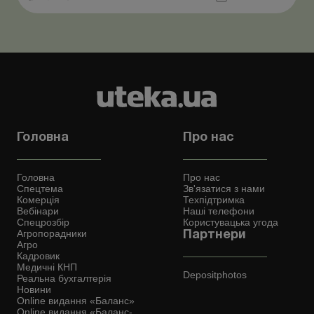
Кабмін утворив Координаційний центр з організації
бронювання військовозобов’язаних Верховна ...
Головна
Про нас
Головна
Про нас
Спецтема
Зв'язатися з нами
Комерція
Техпідтримка
Вебінари
Наші телефони
Спецрозбір
Користувацька угода
Агропорадники
Партнери
Агро
Кадровик
Медичні КНП
Depositphotos
Реальна бухгалтерія
Новини
Online видання «Баланс»
Online видання «Баланс-