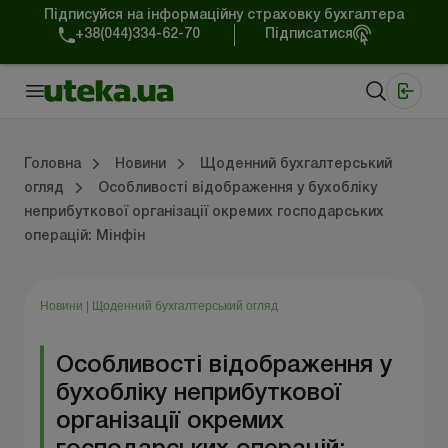
Підписуйся на інформаційну страховку бухгалтера
+38(044)334-62-70
Підписатися
Медичні КНП
Online видання «Баланс»
Online видання «Баланс-Агро»
Online бібліотека «Баланс»
Портал Баланс-Бюджет
Сервіси Баланс-Бюджет
Свiт позитива
Робота з приватними підприємцями
Господарські операції
Юридичні консультації
Спецвипуски для комерційних підприємств
Блог редакції Uteka-Комерція
Зо
Об
Сх
Головна
Новини
Щоденний бухгалтерський
огляд
Особливості відображення у бухобліку
неприбуткової організації окремих господарських
дприємцями
ації
риємств
Зовнішньоекономічна діяльність
Облік, податки та звiтнiсть
Схеми бухгалтерських проводок
Школа бухгалтера: просто про облік
Фінансовий аудит
Приватний підприєме
Інструкції для роботи
операцій: Мінфін
Новини
|
Щоденний бухгалтерський огляд
Особливості відображення у
бухобліку неприбуткової
організації окремих