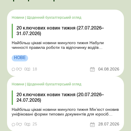
Новини
|
Щоденний бухгалтерський огляд
20 ключових новин тижня (27.07.2026–
31.07.2026)
Найбільш цікаві новини минулого тижня Набули
чинності правила роботи та відпочинку водіїв
Президент підписав закони про мобілізацію та воєнний
стан Для сільгосппідприємств і ФОП запроваджено нові
НОВЕ
одноразові статистичні форми З 2 серпня змінюється
порядок зарахування окремих періодів роботи до стр...
0
0
18
04.08.2026
Новини
|
Щоденний бухгалтерський огляд
20 ключових новин тижня (20.07.2026–
24.07.2026)
Найбільш цікаві новини минулого тижня Мін’юст оновив
уніфіковані форми типових документів для юросіб
Мінекономіки відкликало новину про створення
координаційного центру з організації бронювання У
0
0
25
28.07.2026
працівника виявлено статус «у розшуку»: що потрібно