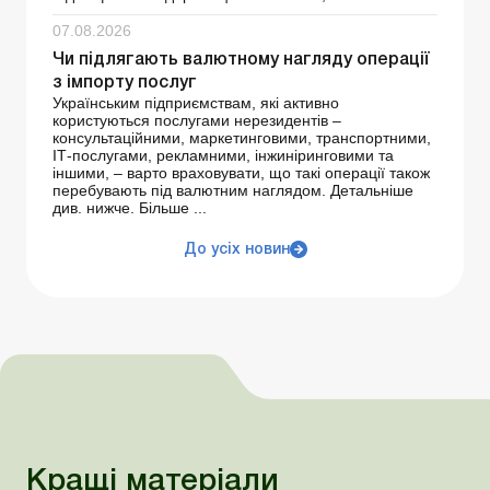
07.08.2026
Чи підлягають валютному нагляду операції
з імпорту послуг
Українським підприємствам, які активно
користуються послугами нерезидентів –
консультаційними, маркетинговими, транспортними,
ІТ-послугами, рекламними, інжиніринговими та
іншими, – варто враховувати, що такі операції також
перебувають під валютним наглядом. Детальніше
див. нижче. Більше ...
До усіх новин
Кращі матеріали