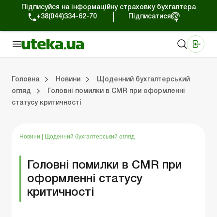
Підписуйся на інформаційну страховку бухгалтера
+38(044)334-62-70
Підписатися
Медичні КНП
Online видання «Баланс»
Online видання «Баланс-Агро»
Online бібліотека «Баланс»
Портал Баланс-Бюджет
Сервіси Баланс-Бюджет
Свiт позитива
Робота з приватними підприємцями
Господарські операції
Юридичні консультації
Спецвипуски для комерційних підприємств
Блог редакції Uteka-Комерція
Зо
Об
Сх
Головна
Новини
Щоденний бухгалтерський
огляд
Головні помилки в CMR при оформленні
статусу критичності
дприємцями
ації
риємств
Зовнішньоекономічна діяльність
Облік, податки та звiтнiсть
Схеми бухгалтерських проводок
Школа бухгалтера: просто про облік
Фінансовий аудит
Приватний підприєме
Інструкції для роботи
Новини
|
Щоденний бухгалтерський огляд
Головні помилки в CMR при
оформленні статусу
критичності