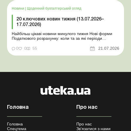
знати роботодавцям Закон про ВП...
Новини
|
Щоденний бухгалтерський огляд
20 ключових новин тижня (13.07.2026–
17.07.2026)
Найбільш цікаві новини минулого тижня Нові форми
Податкового розрахунку: коли та за які періоди
звітувати Порядок оформлення та переоформлення
відстрочки від призову під час мобілізації удосконалено
0
0
55
21.07.2026
Кабмін утворив Координаційний центр з організації
бронювання військовозобов’язаних Верховна ...
Головна
Про нас
Головна
Про нас
Спецтема
Зв'язатися з нами