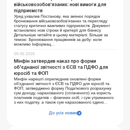
військовозобов’язаних: нові вимоги для
підприємств
Уряд ухвалив Постанову, яка змінює порядок
бронювання військовозобов’язаних та перегляду
статусу критично важливих підприємств. Документ
встановлює нові строки й критерії для бізнесу.
Детальніше читайте в цьому матеріалі. Більше за
темою: Бронювання працівників за добу: коли
можливо Інформац...
09.06.2026
Мінфін затвердив наказ про форми
об'єднаної звітності з ЄСВ та ПДФО для
юросіб та ФОП
Мінфін нарешті оприлюднив оновлені форми
об’єднаної звітності з ЄСВ та ПДФО для юросіб та
ФОП, затверджено форму Податкового розрахунку
сум доходу, нарахованого (сплаченого) на користь
платників податків – фізичних осіб, і сум утриманого
з них податку, а також сум нарахованого єдино...
До усіх новин