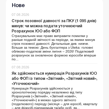
Нове
07.08.2026
Строк позовної давності за ПКУ (1 095 днів)
минув: чи можна подати уточнюючий
Розрахунок ЮО або ФОП
Страхувальник має право виправити помилки у
раніше поданій звітності за періоди, за якими минув
строк позовної давності. Детальніше див. нижче.
Більше за темою: День бухгалтера з Uteka: головні
обліково-податкові зміни липня – 2026! Податковий
розрахунок за оновленою формою юрособи вперше
по...
07.08.2026
Як здійснюється нумерація Розрахунків ЮО
або ФОП із типом «Звітний», «Звітний новий»,
«Уточнюючий»
Нумерація Розрахунків здійснюється у
хронологічному порядку незалежно від типу
Розрахунків («Звітний», «Звітний новий»,
«Уточнюючий») в межах одного звітного
(податкового) періоду (місяця – для юросіб, кварталу
– для фізосіб-підприємців та/або осіб, як...