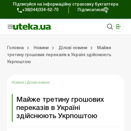
Підписуйся на інформаційну страховку бухгалтера
+38(044)334-62-70
Підписатися
Медичні КНП
Online видання «Баланс»
Online видання «Баланс-Агро»
Online бібліотека «Баланс»
Портал Баланс-Бюджет
Сервіси Баланс-Бюджет
Свiт позитива
Робота з приватними підприємцями
Господарські операції
Юридичні консультації
Спецвипуски для комерційних підприємств
Блог редакції Uteka-Комерція
Зо
Об
Сх
Головна
Новини
Ділові новини
Майже
третину грошових переказів в Україні здійснюють
Укрпоштою
дприємцями
ації
риємств
Зовнішньоекономічна діяльність
Облік, податки та звiтнiсть
Схеми бухгалтерських проводок
Школа бухгалтера: просто про облік
Фінансовий аудит
Приватний підприєме
Інструкції для роботи
Новини
|
Ділові новини
Майже третину грошових
переказів в Україні
здійснюють Укрпоштою