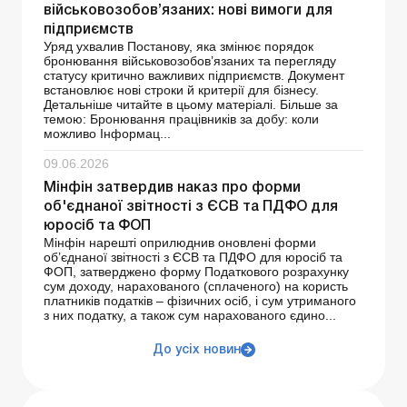
військовозобов’язаних: нові вимоги для
підприємств
Уряд ухвалив Постанову, яка змінює порядок
бронювання військовозобов’язаних та перегляду
статусу критично важливих підприємств. Документ
встановлює нові строки й критерії для бізнесу.
Детальніше читайте в цьому матеріалі. Більше за
темою: Бронювання працівників за добу: коли
можливо Інформац...
09.06.2026
Мінфін затвердив наказ про форми
об'єднаної звітності з ЄСВ та ПДФО для
юросіб та ФОП
Мінфін нарешті оприлюднив оновлені форми
об’єднаної звітності з ЄСВ та ПДФО для юросіб та
ФОП, затверджено форму Податкового розрахунку
сум доходу, нарахованого (сплаченого) на користь
платників податків – фізичних осіб, і сум утриманого
з них податку, а також сум нарахованого єдино...
До усіх новин