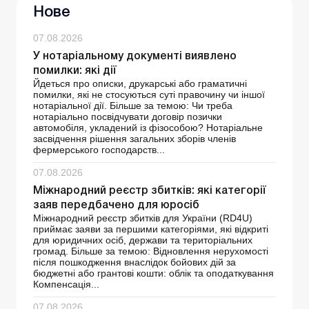
Нове
07.08.2026
У нотаріальному документі виявлено
помилки: які дії
Йдеться про описки, друкарські або граматичні
помилки, які не стосуються суті правочину чи іншої
нотаріальної дії. Більше за темою: Чи треба
нотаріально посвідчувати договір позички
автомобіля, укладений із фізособою? Нотаріальне
засвідчення рішення загальних зборів членів
фермерського господарств...
07.08.2026
Міжнародний реєстр збитків: які категорії
заяв передбачено для юросіб
Міжнародний реєстр збитків для України (RD4U)
приймає заяви за першими категоріями, які відкриті
для юридичних осіб, держави та територіальних
громад. Більше за темою: Відновлення нерухомості
після пошкодження внаслідок бойових дій за
бюджетні або грантові кошти: облік та оподаткування
Компенсація...
07.08.2026