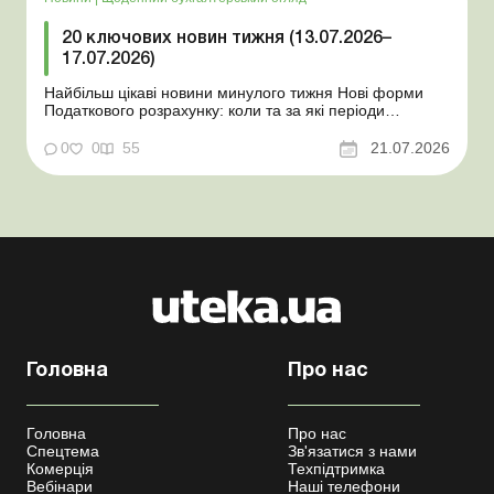
20 ключових новин тижня (13.07.2026–
17.07.2026)
Найбільш цікаві новини минулого тижня Нові форми
Податкового розрахунку: коли та за які періоди
звітувати Порядок оформлення та переоформлення
відстрочки від призову під час мобілізації удосконалено
0
0
55
21.07.2026
Кабмін утворив Координаційний центр з організації
бронювання військовозобов’язаних Верховна ...
Головна
Про нас
Головна
Про нас
Спецтема
Зв'язатися з нами
Комерція
Техпідтримка
Вебінари
Наші телефони