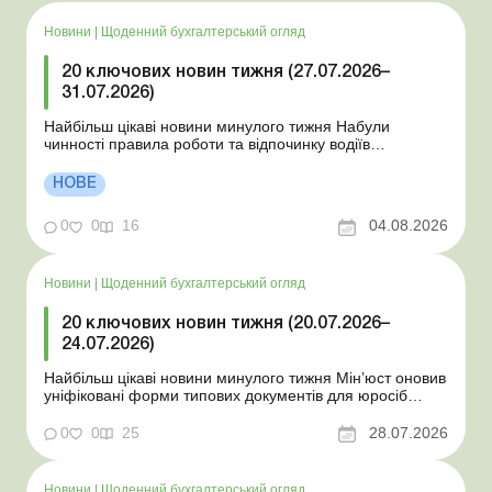
Новини
|
Щоденний бухгалтерський огляд
20 ключових новин тижня (27.07.2026–
31.07.2026)
Найбільш цікаві новини минулого тижня Набули
чинності правила роботи та відпочинку водіїв
Президент підписав закони про мобілізацію та воєнний
стан Для сільгосппідприємств і ФОП запроваджено нові
НОВЕ
одноразові статистичні форми З 2 серпня змінюється
порядок зарахування окремих періодів роботи до стр...
0
0
16
04.08.2026
Новини
|
Щоденний бухгалтерський огляд
20 ключових новин тижня (20.07.2026–
24.07.2026)
Найбільш цікаві новини минулого тижня Мін’юст оновив
уніфіковані форми типових документів для юросіб
Мінекономіки відкликало новину про створення
координаційного центру з організації бронювання У
0
0
25
28.07.2026
працівника виявлено статус «у розшуку»: що потрібно
знати роботодавцям Закон про ВП...
Новини
|
Щоденний бухгалтерський огляд