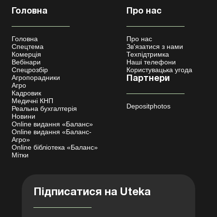
Головна
Про нас
Головна
Про нас
Спецтема
Зв'язатися з нами
Комерція
Техпідтримка
Вебінари
Наші телефони
Спецрозбір
Користувацька угода
Агропорадники
Партнери
Агро
Кадровик
Медичні КНП
Depositphotos
Реальна бухгалтерія
Новини
Online видання «Баланс»
Online видання «Баланс-
Агро»
Online бібліотека «Баланс»
Мітки
Підписатися на Uteka