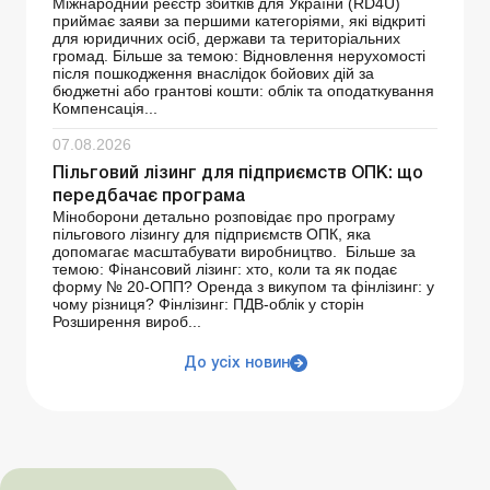
Міжнародний реєстр збитків для України (RD4U)
приймає заяви за першими категоріями, які відкриті
для юридичних осіб, держави та територіальних
громад. Більше за темою: Відновлення нерухомості
після пошкодження внаслідок бойових дій за
бюджетні або грантові кошти: облік та оподаткування
Компенсація...
07.08.2026
Пільговий лізинг для підприємств ОПК: що
передбачає програма
Міноборони детально розповідає про програму
пільгового лізингу для підприємств ОПК, яка
допомагає масштабувати виробництво. Більше за
темою: Фінансовий лізинг: хто, коли та як подає
форму № 20-ОПП? Оренда з викупом та фінлізинг: у
чому різниця? Фінлізинг: ПДВ-облік у сторін
Розширення вироб...
До усіх новин