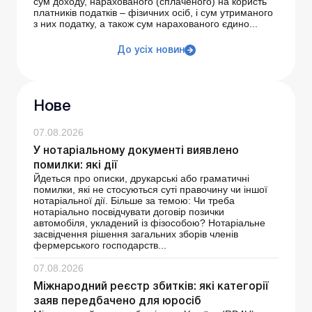
сум доходу, нарахованого (сплаченого) на користь
платників податків – фізичних осіб, і сум утриманого
з них податку, а також сум нарахованого єдино...
До усіх новин
Нове
07.08.2026
У нотаріальному документі виявлено
помилки: які дії
Йдеться про описки, друкарські або граматичні
помилки, які не стосуються суті правочину чи іншої
нотаріальної дії. Більше за темою: Чи треба
нотаріально посвідчувати договір позички
автомобіля, укладений із фізособою? Нотаріальне
засвідчення рішення загальних зборів членів
фермерського господарств...
07.08.2026
Міжнародний реєстр збитків: які категорії
заяв передбачено для юросіб