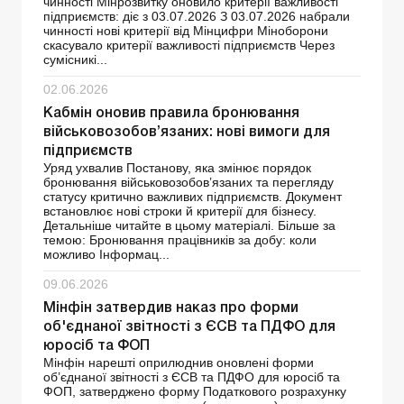
чинності Мінрозвитку оновило критерії важливості
підприємств: діє з 03.07.2026 З 03.07.2026 набрали
чинності нові критерії від Мінцифри Міноборони
скасувало критерії важливості підприємств Через
сумісникі...
02.06.2026
Кабмін оновив правила бронювання
військовозобов’язаних: нові вимоги для
підприємств
Уряд ухвалив Постанову, яка змінює порядок
бронювання військовозобов’язаних та перегляду
статусу критично важливих підприємств. Документ
встановлює нові строки й критерії для бізнесу.
Детальніше читайте в цьому матеріалі. Більше за
темою: Бронювання працівників за добу: коли
можливо Інформац...
09.06.2026
Мінфін затвердив наказ про форми
об'єднаної звітності з ЄСВ та ПДФО для
юросіб та ФОП
Мінфін нарешті оприлюднив оновлені форми
об’єднаної звітності з ЄСВ та ПДФО для юросіб та
ФОП, затверджено форму Податкового розрахунку