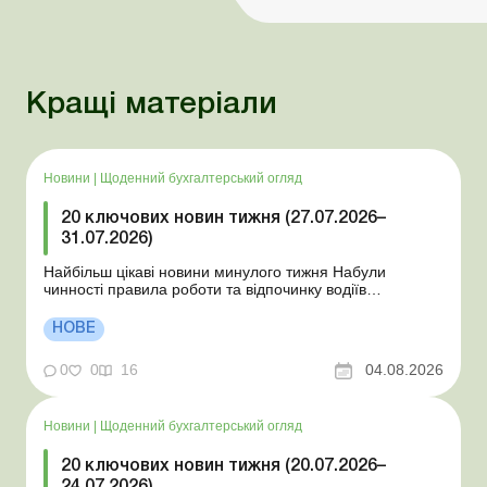
Кращі матеріали
Новини
|
Щоденний бухгалтерський огляд
20 ключових новин тижня (27.07.2026–
31.07.2026)
Найбільш цікаві новини минулого тижня Набули
чинності правила роботи та відпочинку водіїв
Президент підписав закони про мобілізацію та воєнний
стан Для сільгосппідприємств і ФОП запроваджено нові
НОВЕ
одноразові статистичні форми З 2 серпня змінюється
порядок зарахування окремих періодів роботи до стр...
0
0
16
04.08.2026
Новини
|
Щоденний бухгалтерський огляд
20 ключових новин тижня (20.07.2026–