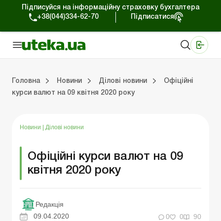
Підписуйся на інформаційну страховку бухгалтера
+38(044)334-62-70
Підписатися
Медичні КНП
Online видання «Баланс»
Online видання «Баланс-Агро»
Online бібліотека «Баланс»
Портал Баланс-Бюджет
Сервіси Баланс-Бюджет
Свiт позитива
Робота з приватними підприємцями
Господарські операції
Юридичні консультації
Спецвипуски для комерційних підприємств
Блог редакції Uteka-Комерція
Зо
Об
Сх
Головна
Новини
Ділові новини
Офіційні
курси валют на 09 квітня 2020 року
дприємцями
ації
риємств
Зовнішньоекономічна діяльність
Облік, податки та звiтнiсть
Схеми бухгалтерських проводок
Школа бухгалтера: просто про облік
Фінансовий аудит
Приватний підприєме
Інструкції для роботи
Новини
|
Ділові новини
Офіційні курси валют на 09
квітня 2020 року
Редакція
09.04.2020
0
0
90