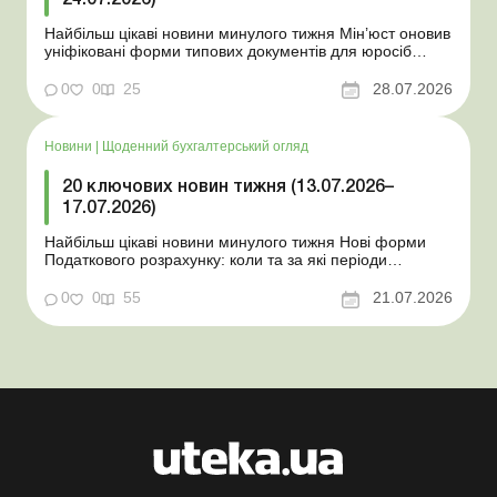
24.07.2026)
Найбільш цікаві новини минулого тижня Мін’юст оновив
уніфіковані форми типових документів для юросіб
Мінекономіки відкликало новину про створення
координаційного центру з організації бронювання У
0
0
25
28.07.2026
працівника виявлено статус «у розшуку»: що потрібно
знати роботодавцям Закон про ВП...
Новини
|
Щоденний бухгалтерський огляд
20 ключових новин тижня (13.07.2026–
17.07.2026)
Найбільш цікаві новини минулого тижня Нові форми
Податкового розрахунку: коли та за які періоди
звітувати Порядок оформлення та переоформлення
відстрочки від призову під час мобілізації удосконалено
0
0
55
21.07.2026
Кабмін утворив Координаційний центр з організації
бронювання військовозобов’язаних Верховна ...