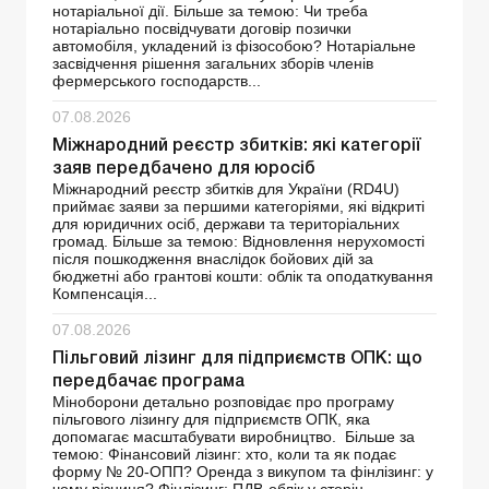
нотаріальної дії. Більше за темою: Чи треба
нотаріально посвідчувати договір позички
автомобіля, укладений із фізособою? Нотаріальне
засвідчення рішення загальних зборів членів
фермерського господарств...
07.08.2026
Міжнародний реєстр збитків: які категорії
заяв передбачено для юросіб
Міжнародний реєстр збитків для України (RD4U)
приймає заяви за першими категоріями, які відкриті
для юридичних осіб, держави та територіальних
громад. Більше за темою: Відновлення нерухомості
після пошкодження внаслідок бойових дій за
бюджетні або грантові кошти: облік та оподаткування
Компенсація...
07.08.2026
Пільговий лізинг для підприємств ОПК: що
передбачає програма
Міноборони детально розповідає про програму
пільгового лізингу для підприємств ОПК, яка
допомагає масштабувати виробництво. Більше за
темою: Фінансовий лізинг: хто, коли та як подає
форму № 20-ОПП? Оренда з викупом та фінлізинг: у
чому різниця? Фінлізинг: ПДВ-облік у сторін