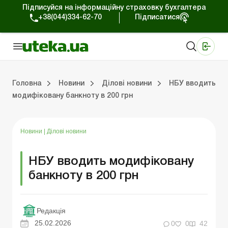
Підписуйся на інформаційну страховку бухгалтера
+38(044)334-62-70
Підписатися
Медичні КНП
Online видання «Баланс»
Online видання «Баланс-Агро»
Online бібліотека «Баланс»
Портал Баланс-Бюджет
Сервіси Баланс-Бюджет
Свiт позитива
Робота з приватними підприємцями
Господарські операції
Юридичні консультації
Спецвипуски для комерційних підприємств
Блог редакції Uteka-Комерція
Зо
Об
Сх
Головна
Новини
Ділові новини
НБУ вводить
модифіковану банкноту в 200 грн
дприємцями
ації
риємств
Зовнішньоекономічна діяльність
Облік, податки та звiтнiсть
Схеми бухгалтерських проводок
Школа бухгалтера: просто про облік
Фінансовий аудит
Приватний підприєме
Інструкції для роботи
Новини
|
Ділові новини
НБУ вводить модифіковану
банкноту в 200 грн
Редакція
25.02.2026
0
0
42