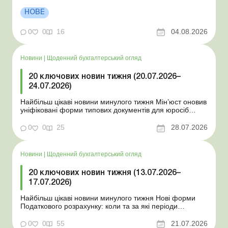
Президент підписав закони про мобілізацію та воєнний
стан Для сільгосппідприємств і ФОП запроваджено нові
НОВЕ
одноразові статистичні форми З 2 серпня змінюється
порядок зарахування окремих періодів роботи до стр...
0
0
16
04.08.2026
Новини
|
Щоденний бухгалтерський огляд
20 ключових новин тижня (20.07.2026–
24.07.2026)
Найбільш цікаві новини минулого тижня Мін’юст оновив
уніфіковані форми типових документів для юросіб
Мінекономіки відкликало новину про створення
координаційного центру з організації бронювання У
0
0
25
28.07.2026
працівника виявлено статус «у розшуку»: що потрібно
знати роботодавцям Закон про ВП...
Новини
|
Щоденний бухгалтерський огляд
20 ключових новин тижня (13.07.2026–
17.07.2026)
Найбільш цікаві новини минулого тижня Нові форми
Податкового розрахунку: коли та за які періоди
звітувати Порядок оформлення та переоформлення
відстрочки від призову під час мобілізації удосконалено
0
0
55
21.07.2026