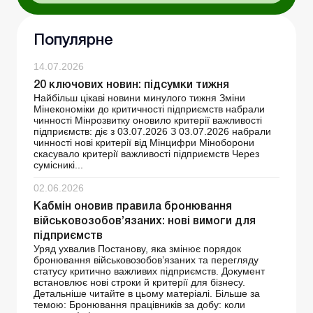
Популярне
14.07.2026
20 ключових новин: підсумки тижня
Найбільш цікаві новини минулого тижня Зміни
Мінекономіки до критичності підприємств набрали
чинності Мінрозвитку оновило критерії важливості
підприємств: діє з 03.07.2026 З 03.07.2026 набрали
чинності нові критерії від Мінцифри Міноборони
скасувало критерії важливості підприємств Через
сумісникі...
02.06.2026
Кабмін оновив правила бронювання
військовозобов’язаних: нові вимоги для
підприємств
Уряд ухвалив Постанову, яка змінює порядок
бронювання військовозобов’язаних та перегляду
статусу критично важливих підприємств. Документ
встановлює нові строки й критерії для бізнесу.
Детальніше читайте в цьому матеріалі. Більше за
темою: Бронювання працівників за добу: коли