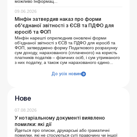
можливо Інформац...
09.06.2026
Мінфін затвердив наказ про форми
об'єднаної звітності з ЄСВ та ПДФО для
юросіб та ФОП
Мінфін нарешті оприлюднив оновлені форми
об’єднаної звітності з ЄСВ та ПДФО для юросіб та
ФОП, затверджено форму Податкового розрахунку
сум доходу, нарахованого (сплаченого) на користь
платників податків – фізичних осіб, і сум утриманого
з них податку, а також сум нарахованого єдино...
До усіх новин
Нове
07.08.2026
У нотаріальному документі виявлено
помилки: які дії
Йдеться про описки, друкарські або граматичні
помилки, які не стосуються суті правочину чи іншої