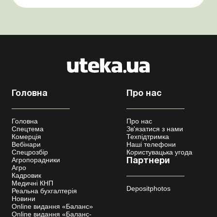
Кабмін утворив Координаційний центр з організації
бронювання військовозобов’язаних Верховна ...
Головна
Про нас
Головна
Про нас
Спецтема
Зв'язатися з нами
Комерція
Техпідтримка
Вебінари
Наші телефони
Спецрозбір
Користувацька угода
Агропорадники
Партнери
Агро
Кадровик
Медичні КНП
Depositphotos
Реальна бухгалтерія
Новини
Online видання «Баланс»
Online видання «Баланс-