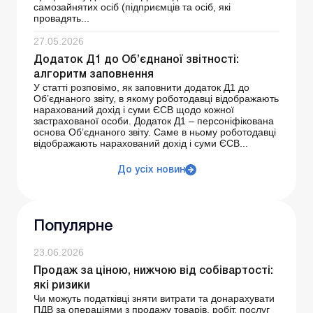
самозайнятих осіб (підприємців та осіб, які
провадять...
27.05.2026
Додаток Д1 до Об’єднаної звітності:
алгоритм заповнення
У статті розповімо, як заповнити додаток Д1 до
Об’єднаного звіту, в якому роботодавці відображають
нарахований дохід і суми ЄСВ щодо кожної
застрахованої особи. Додаток Д1 – персоніфікована
основа Об’єднаного звіту. Саме в ньому роботодавці
відображають нарахований дохід і суми ЄСВ...
До усіх новин
Популярне
23.06.2026
Продаж за ціною, нижчою від собівартості:
які ризики
Чи можуть податківці зняти витрати та донарахувати
ПДВ за операціями з продажу товарів, робіт, послуг