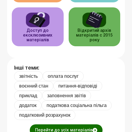
Доступ до
Відкритий архів
ексклюзивних
матеріалів c 2015
матеріалів
року
Інші теми:
звітність
оплата послуг
воєнний стан
питання-відповіді
приклад
заповнення звітів
додаток
податкова соціальна пільга
податковий розрахунок
Перейти до усіх матеріалів