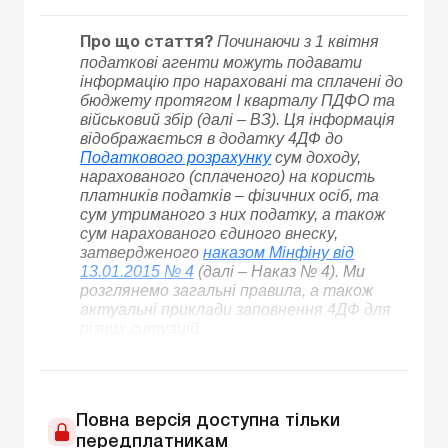
Починаючи з 1 квітня
Про що стаття?
податкові агенти можуть подавати
інформацію про нараховані та сплачені до
бюджету протягом I кварталу ПДФО та
військовий збір (далі – ВЗ). Ця інформація
відображається в додатку 4ДФ до
Податкового розрахунку
сум доходу,
нарахованого (сплаченого) на користь
платників податків – фізичних осіб, та
сум утриманого з них податку, а також
сум нарахованого єдиного внеску,
затвердженого
наказом Мінфіну від
13.01.2015 № 4
(далі – Наказ № 4). Ми
розглянемо загальні правила, а також
актуальні приклади заповнення 4ДФ для
різних ситуацій.
Повна версія доступна тільки
передплатникам