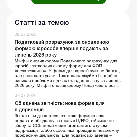
Статті за темою
09.07.2026
Податковий розрахунок за оновленою
формою юрособи вперше подають за
липень 2026 року
Мінфін оновив форму Податкового розрахунку для
юросіб і затвердив окрему форму для ФОП і
«незалежників». У формі для юросіб змін не багато,
але вони варті уваги. Тож проаналізуймо їх, щоб не
виникли проблеми під час складання звіту за липень
2026 року. Мінфін оновив форму Податкового роз...
07.07.2026
Об’єднана звітність: нова форма для
підприємців
Зі статті ви дізнаєтеся, за якою формою слід
подавати об’єднану звітність з ПДФО, військового
збору та ЄСВ податковим агентам зі статусом
підприємця та/або особи, яка провадить незалежну
професійну діяльність. Для податкових агентів –