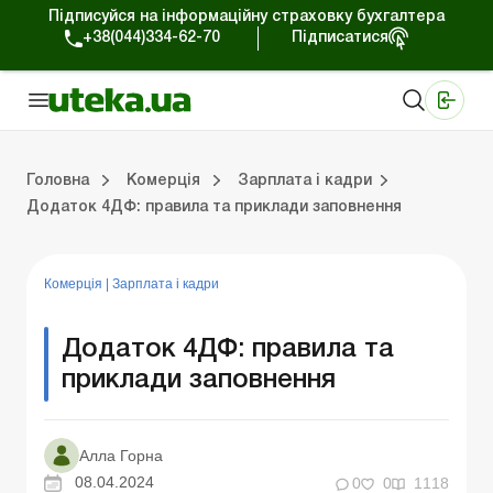
Підписуйся на інформаційну страховку бухгалтера
+38(044)334-62-70
Підписатися
Медичні КНП
Online видання «Баланс»
Online видання «Баланс-Агро»
Online бібліотека «Баланс»
Портал Баланс-Бюджет
Сервіси Баланс-Бюджет
Свiт позитива
Робота з приватними підприємцями
Господарські операції
Юридичні консультації
Спецвипуски для комерційних підприємств
Блог редакції Uteka-Комерція
Зо
Об
Сх
Головна
Комерція
Зарплата і кадри
Додаток 4ДФ: правила та приклади заповнення
дприємцями
ації
риємств
Зовнішньоекономічна діяльність
Облік, податки та звiтнiсть
Схеми бухгалтерських проводок
Школа бухгалтера: просто про облік
Фінансовий аудит
Приватний підприєме
Інструкції для роботи
Комерція
|
Зарплата і кадри
Додаток 4ДФ: правила та
приклади заповнення
Алла Горна
08.04.2024
0
0
1118