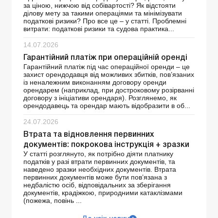
за ціною, нижчою від собівартості? Як відстояти
ділову мету за такими операціями та мінімізувати
податкові ризики? Про все це – у статті. Проблемні
витрати: податкові ризики та судова практика...
14.07.2026
Гарантійний платіж при операційній оренді
Гарантійний платіж під час операційної оренди – це
захист орендодавця від можливих збитків, пов’язаних
із неналежним виконанням договору оренди
орендарем (наприклад, при достроковому розірванні
договору з ініціативи орендаря). Розглянемо, як
орендодавець та орендар мають відобразити в об...
24.07.2026
Втрата та відновлення первинних
документів: покрокова інструкція + зразки
У статті розглянуто, як потрібно діяти платнику
податків у разі втрати первинних документів, та
наведено зразки необхідних документів. Втрата
первинних документів може бути пов’язана з
недбалістю осіб, відповідальних за зберігання
документів, крадіжкою, природними катаклізмами
(пожежа, повінь ...