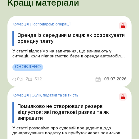
Кращі матеріали
Комерція
|
Господарські операції
Оренда із середини місяця: як розрахувати
орендну плату
У статті відповімо на запитання, що виникають у
ситуації, коли підприємство бере в оренду автомобіль у
фізособи за договором, який починає діяти із середини
місяця. Підприємство орендує у фізособи автомобіль з
ОНОВЛЕНО
15.07.2026. Згідно з умовами договору орендна плата
становить 4 000 грн на місяць. Виникла...
0
2
512
09.07.2026
Комерція
|
Облік, податки та звiтнiсть
Помилково не створювали резерв
відпусток: які податкові ризики та як
виправити
У статті розповімо про судовий прецедент щодо
донарахування податку на прибуток через помилково
не створене забезпечення на оплату відпусток і