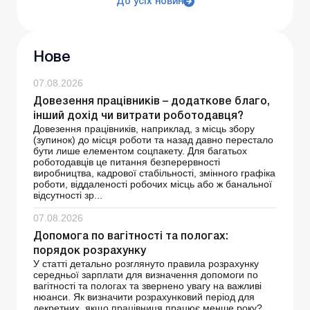
До усіх новин
Нове
07.08.2026
Довезення працівників – додаткове благо,
інший дохід чи витрати роботодавця?
Довезення працівників, наприклад, з місць збору
(зупинок) до місця роботи та назад давно перестало
бути лише елементом соцпакету. Для багатьох
роботодавців це питання безперервності
виробництва, кадрової стабільності, змінного графіка
роботи, віддаленості робочих місць або ж банальної
відсутності зр...
07.08.2026
Допомога по вагітності та пологах:
порядок розрахунку
У статті детально розглянуто правила розрахунку
середньої зарплати для визначення допомоги по
вагітності та пологах та звернено увагу на важливі
нюанси. Як визначити розрахунковий період для
декретних, якщо працівниця працює менше року?