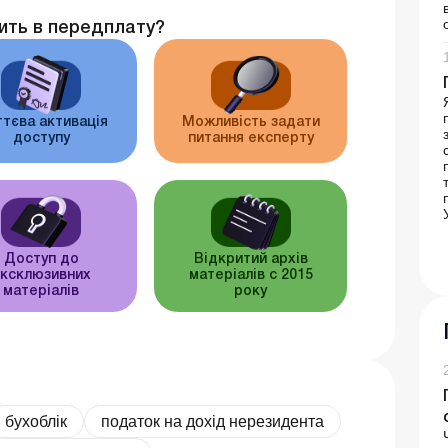
ить в передплату?
тєва активація
Можливість задати
доступу
питання експерту
Доступ до
Відкритий архів
ксклюзивних
матеріалів c 2015
матеріалів
року
бухоблік
податок на дохід нерезидента