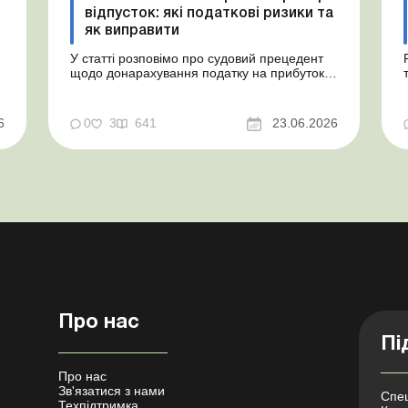
відпусток: які податкові ризики та
як виправити
У статті розповімо про судовий прецедент
щодо донарахування податку на прибуток
через помилково не створене забезпечення
на оплату відпусток і надамо рекомендації,
як мінімізувати податкові ризики. Проблемні
6
0
3
641
23.06.2026
витрати: податкові ризики та судова
практика Розуміємо ваші хвилювання через
помилкове неств...
Про нас
Пі
Про нас
Зв'язатися з нами
Спец
Техпідтримка