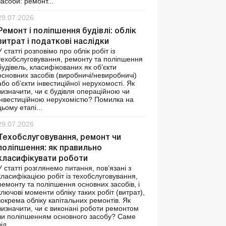
засоби: ремонт...
29.07.2026
Ремонт і поліпшення будівлі: облік
витрат і податкові наслідки
У статті розповімо про облік робіт із
техобслуговування, ремонту та поліпшення
будівель, класифікованих як об’єкти
основних засобів (виробничі/невиробничі)
або об’єкти інвестиційної нерухомості. Як
визначити, чи є будівля операційною чи
інвестиційною нерухомістю? Помилка на
цьому етапі...
29.07.2026
Техобслуговування, ремонт чи
поліпшення: як правильно
класифікувати роботи
У статті розглянемо питання, пов’язані з
класифікацією робіт із техобслуговування,
ремонту та поліпшення основних засобів, і
ключові моменти обліку таких робіт (витрат),
зокрема обліку капітальних ремонтів. Як
визначити, чи є виконані роботи ремонтом
чи поліпшенням основного засобу? Саме
ід...