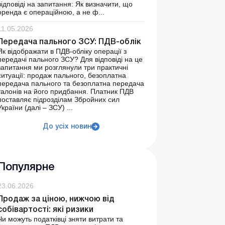
відповіді на запитання: Як визначити, що
оренда є операційною, а не ф...
11.05.2026
Передача пального ЗСУ: ПДВ-облік
Як відображати в ПДВ-обліку операції з
передачі пального ЗСУ? Для відповіді на це
запитання ми розглянули три практичні
ситуації: продаж пального, безоплатна
передача пального та безоплатна передача
талонів на його придбання. Платник ПДВ
поставляє підрозділам Збройних сил
України (далі – ЗСУ) ...
До усіх новин
Популярне
23.06.2026
Продаж за ціною, нижчою від
собівартості: які ризики
Чи можуть податківці зняти витрати та