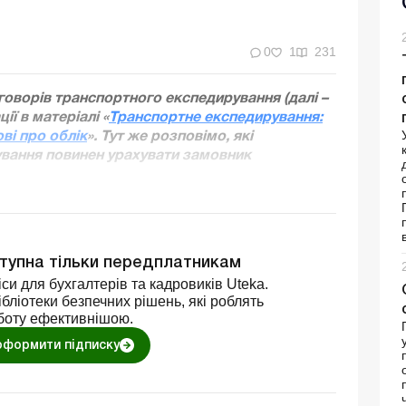
0
1
231
оворів транспортного експедирування (далі –
ії в матеріалі «
Транспортне експедирування:
ві про облік
». Тут же розповімо, які
ування повинен урахувати замовник
ступна тільки передплатникам
си для бухгалтерів та кадровиків Uteka.
бліотеки безпечних рішень, які роблять
боту ефективнішою.
оформити підписку