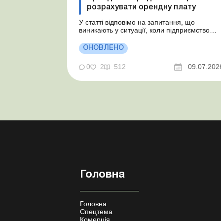
розрахувати орендну плату
У статті відповімо на запитання, що
виникають у ситуації, коли підприємство
бере в оренду автомобіль у фізособи за
договором, який починає діяти із середини
ОНОВЛЕНО
місяця. Підприємство орендує у фізособи
автомобіль з 15.07.2026. Згідно з умовами
0
2
512
09.07.202
договору орендна плата становить 4 000
грн на місяць. Виникла...
Головна
Головна
Спецтема
Комерція