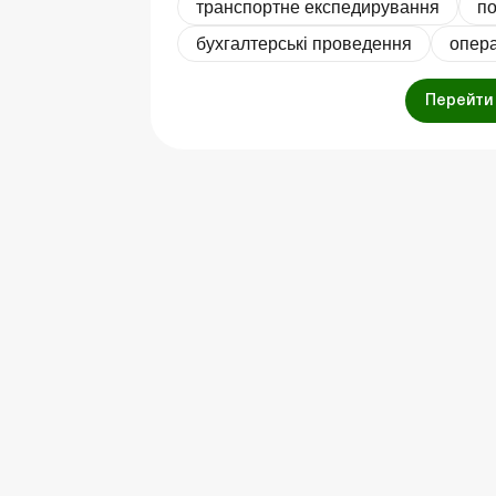
транспортне експедирування
по
бухгалтерські проведення
опера
Перейти 