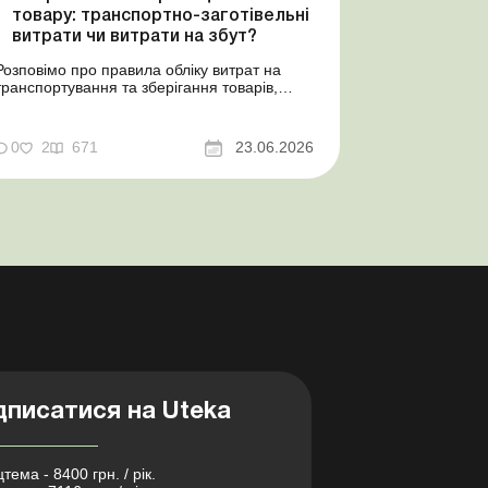
товару: транспортно-заготівельні
витрати чи витрати на збут?
Розповімо про правила обліку витрат на
транспортування та зберігання товарів,
попередимо про податкові ризики, надамо
аргументи та нормативне обґрунтування.
Проблемні витрати: податкові ризики та
0
2
671
23.06.2026
судова практика Здавалось би, у цьому
питанні неоднозначності бути не може.
Однак, як свідчить судова пр...
дписатися на Uteka
тема - 8400 грн. / рік.