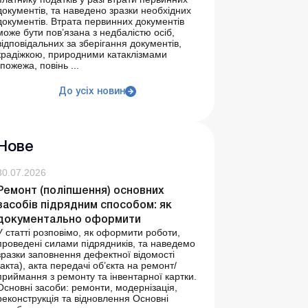
документів, та наведено зразки необхідних
документів. Втрата первинних документів
може бути пов’язана з недбалістю осіб,
відповідальних за зберігання документів,
крадіжкою, природними катаклізмами
(пожежа, повінь ...
До усіх новин
Нове
30.07.2026
Ремонт (поліпшення) основних
засобів підрядним способом: як
документально оформити
У статті розповімо, як оформити роботи,
проведені силами підрядників, та наведемо
зразки заповнення дефектної відомості
(акта), акта передачі об’єкта на ремонт/
приймання з ремонту та інвентарної картки.
Основні засоби: ремонти, модернізація,
реконструкція та відновлення Основні