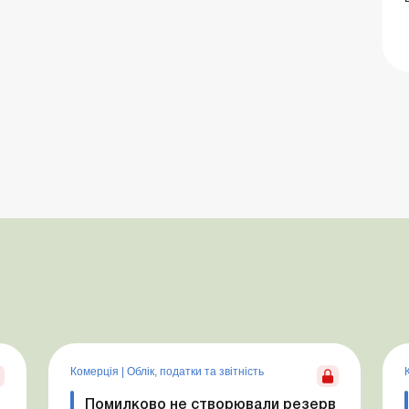
Комерція
|
Облік, податки та звiтнiсть
Помилково не створювали резерв