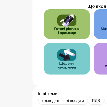
Що вход
Готові рішення
Мит
і приклади
Щоденні
е
оновлення
Інші теми:
експедиторські послуги
ПДВ