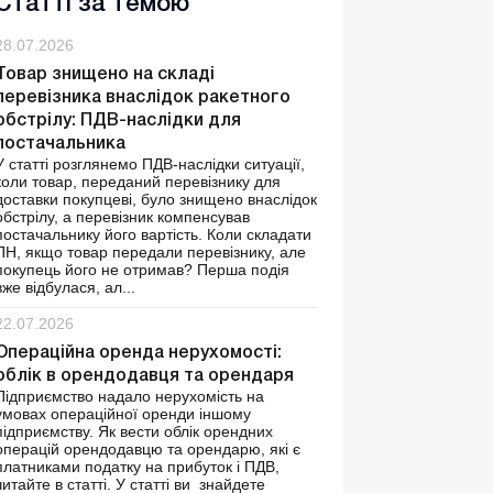
Статті за темою
28.07.2026
Товар знищено на складі
перевізника внаслідок ракетного
обстрілу: ПДВ-наслідки для
постачальника
У статті розглянемо ПДВ-наслідки ситуації,
коли товар, переданий перевізнику для
доставки покупцеві, було знищено внаслідок
обстрілу, а перевізник компенсував
постачальнику його вартість. Коли складати
ПН, якщо товар передали перевізнику, але
покупець його не отримав? Перша подія
вже відбулася, ал...
22.07.2026
Операційна оренда нерухомості:
облік в орендодавця та орендаря
Підприємство надало нерухомість на
умовах операційної оренди іншому
підприємству. Як вести облік орендних
операцій орендодавцю та орендарю, які є
платниками податку на прибуток і ПДВ,
читайте в статті. У статті ви знайдете