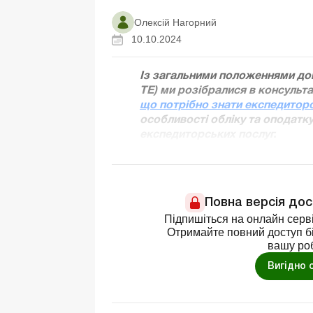
Олексій Нагорний
10.10.2024
Із загальними положеннями дог
ТЕ) ми розібралися в консультац
що потрібно знати експедиторо
особливості обліку та оподатк
експедиторських послуг.
Повна версія до
Підпишіться на онлайн серві
Отримайте повний доступ бі
вашу ро
Вигідно 