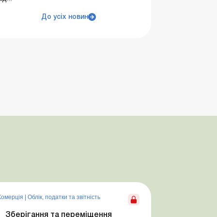
До усіх новин
Комерція
|
Облік, податки та звiтнiсть
Зберігання та переміщення