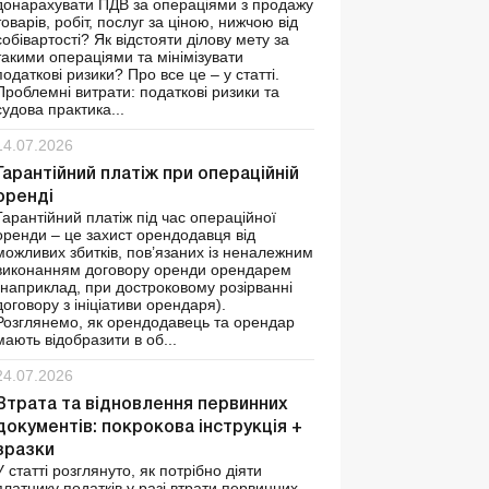
донарахувати ПДВ за операціями з продажу
товарів, робіт, послуг за ціною, нижчою від
собівартості? Як відстояти ділову мету за
такими операціями та мінімізувати
податкові ризики? Про все це – у статті.
Проблемні витрати: податкові ризики та
судова практика...
14.07.2026
Гарантійний платіж при операційній
оренді
Гарантійний платіж під час операційної
оренди – це захист орендодавця від
можливих збитків, пов’язаних із неналежним
виконанням договору оренди орендарем
(наприклад, при достроковому розірванні
договору з ініціативи орендаря).
Розглянемо, як орендодавець та орендар
мають відобразити в об...
24.07.2026
Втрата та відновлення первинних
документів: покрокова інструкція +
зразки
У статті розглянуто, як потрібно діяти
платнику податків у разі втрати первинних