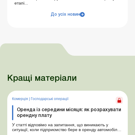
етапі...
До усіх новин
Кращі матеріали
Комерція
|
Господарські операції
Оренда із середини місяця: як розрахувати
орендну плату
У статті відповімо на запитання, що виникають у
ситуації, коли підприємство бере в оренду автомобіль у
фізособи за договором, який починає діяти із середини