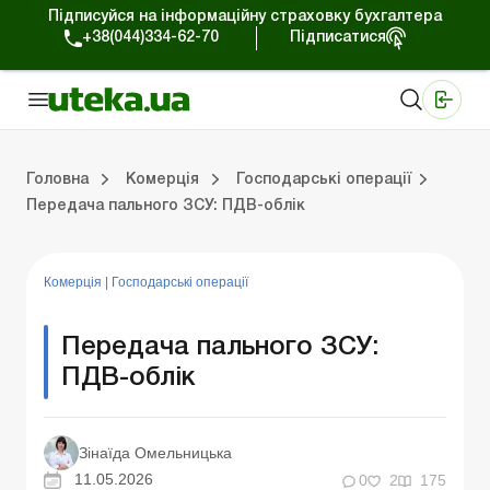
Підписуйся на інформаційну страховку бухгалтера
+38(044)334-62-70
Підписатися
Медичні КНП
Online видання «Баланс»
Online видання «Баланс-Агро»
Online бібліотека «Баланс»
Портал Баланс-Бюджет
Сервіси Баланс-Бюджет
Свiт позитива
Робота з приватними підприємцями
Господарські операції
Юридичні консультації
Спецвипуски для комерційних підприємств
Блог редакції Uteka-Комерція
Зо
Об
Сх
Головна
Комерція
Господарські операції
Передача пального ЗСУ: ПДВ-облік
дприємцями
ації
риємств
Зовнішньоекономічна діяльність
Облік, податки та звiтнiсть
Схеми бухгалтерських проводок
Школа бухгалтера: просто про облік
Фінансовий аудит
Приватний підприєме
Інструкції для роботи
Комерція
|
Господарські операції
Передача пального ЗСУ:
ПДВ-облік
Зінаїда Омельницька
11.05.2026
0
2
175