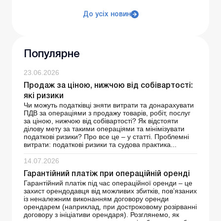
До усіх новин
Популярне
23.06.2026
Продаж за ціною, нижчою від собівартості:
які ризики
Чи можуть податківці зняти витрати та донарахувати
ПДВ за операціями з продажу товарів, робіт, послуг
за ціною, нижчою від собівартості? Як відстояти
ділову мету за такими операціями та мінімізувати
податкові ризики? Про все це – у статті. Проблемні
витрати: податкові ризики та судова практика...
14.07.2026
Гарантійний платіж при операційній оренді
Гарантійний платіж під час операційної оренди – це
захист орендодавця від можливих збитків, пов’язаних
із неналежним виконанням договору оренди
орендарем (наприклад, при достроковому розірванні
договору з ініціативи орендаря). Розглянемо, як