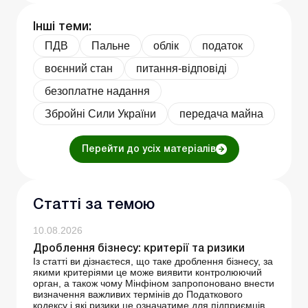
Інші теми:
ПДВ
Пальне
облік
податок
воєнний стан
питання-відповіді
безоплатне надання
Збройні Сили України
передача майна
Перейти до усіх матеріалів
Статті за темою
10.08.2026
Дроблення бізнесу: критерії та ризики
Із статті ви дізнаєтеся, що таке дроблення бізнесу, за
якими критеріями це може виявити контролюючий
орган, а також чому Мінфіном запропоновано внести
визначення важливих термінів до Податкового
кодексу і які ризики це означатиме для підприємців,