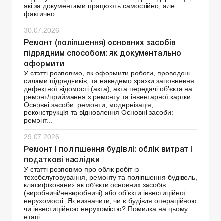
які за документами працюють самостійно, але
фактично ...
30.07.2026
Ремонт (поліпшення) основних засобів
підрядним способом: як документально
оформити
У статті розповімо, як оформити роботи, проведені
силами підрядників, та наведемо зразки заповнення
дефектної відомості (акта), акта передачі об’єкта на
ремонт/приймання з ремонту та інвентарної картки.
Основні засоби: ремонти, модернізація,
реконструкція та відновлення Основні засоби:
ремонт...
29.07.2026
Ремонт і поліпшення будівлі: облік витрат і
податкові наслідки
У статті розповімо про облік робіт із
техобслуговування, ремонту та поліпшення будівель,
класифікованих як об’єкти основних засобів
(виробничі/невиробничі) або об’єкти інвестиційної
нерухомості. Як визначити, чи є будівля операційною
чи інвестиційною нерухомістю? Помилка на цьому
етапі...