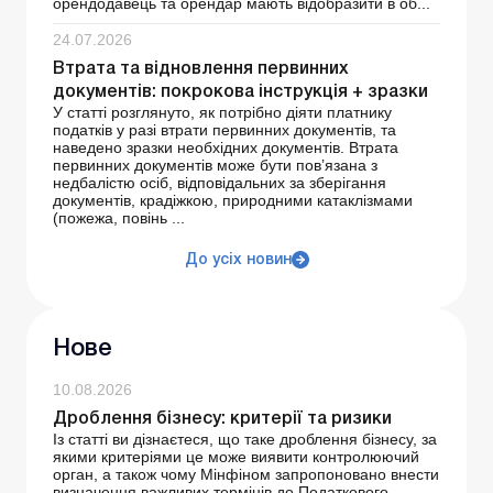
орендодавець та орендар мають відобразити в об...
24.07.2026
Втрата та відновлення первинних
документів: покрокова інструкція + зразки
У статті розглянуто, як потрібно діяти платнику
податків у разі втрати первинних документів, та
наведено зразки необхідних документів. Втрата
первинних документів може бути пов’язана з
недбалістю осіб, відповідальних за зберігання
документів, крадіжкою, природними катаклізмами
(пожежа, повінь ...
До усіх новин
Нове
10.08.2026
Дроблення бізнесу: критерії та ризики
Із статті ви дізнаєтеся, що таке дроблення бізнесу, за
якими критеріями це може виявити контролюючий
орган, а також чому Мінфіном запропоновано внести
визначення важливих термінів до Податкового