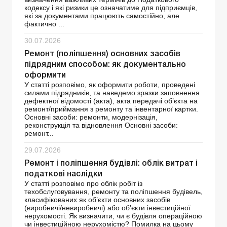
кодексу і які ризики це означатиме для підприємців,
які за документами працюють самостійно, але
фактично ...
30.07.2026
Ремонт (поліпшення) основних засобів
підрядним способом: як документально
оформити
У статті розповімо, як оформити роботи, проведені
силами підрядників, та наведемо зразки заповнення
дефектної відомості (акта), акта передачі об’єкта на
ремонт/приймання з ремонту та інвентарної картки.
Основні засоби: ремонти, модернізація,
реконструкція та відновлення Основні засоби:
ремонт...
29.07.2026
Ремонт і поліпшення будівлі: облік витрат і
податкові наслідки
У статті розповімо про облік робіт із
техобслуговування, ремонту та поліпшення будівель,
класифікованих як об’єкти основних засобів
(виробничі/невиробничі) або об’єкти інвестиційної
нерухомості. Як визначити, чи є будівля операційною
чи інвестиційною нерухомістю? Помилка на цьому