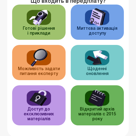
Що входить в передплату?
Готові рішення
Миттєва активація
і приклади
доступу
Можливість задати
Щоденні
питання експерту
оновлення
Доступ до
Відкритий архів
ексклюзивних
матеріалів c 2015
матеріалів
року