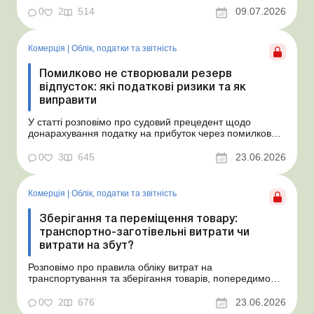
місяця. Підприємство орендує у фізособи автомобіль з
0
2
514
09.07.2026
15.07.2026. Згідно з умовами договору орендна плата
становить 4 000 грн на місяць. Виникла...
Комерція
|
Облік, податки та звiтнiсть
Помилково не створювали резерв
відпусток: які податкові ризики та як
виправити
У статті розповімо про судовий прецедент щодо
донарахування податку на прибуток через помилково
не створене забезпечення на оплату відпусток і
надамо рекомендації, як мінімізувати податкові ризики.
0
3
645
23.06.2026
Проблемні витрати: податкові ризики та судова
практика Розуміємо ваші хвилювання через помилкове
неств...
Комерція
|
Облік, податки та звiтнiсть
Зберігання та переміщення товару:
транспортно-заготівельні витрати чи
витрати на збут?
Розповімо про правила обліку витрат на
транспортування та зберігання товарів, попередимо
про податкові ризики, надамо аргументи та
нормативне обґрунтування. Проблемні витрати:
0
2
676
23.06.2026
податкові ризики та судова практика Здавалось би, у