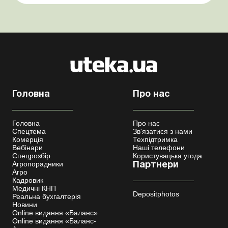
цьому питанні неоднозначності бути не може. Однак,
як свідчить судова пр...
Головна
Про нас
Головна
Про нас
Спецтема
Зв'язатися з нами
Комерція
Техпідтримка
Вебінари
Наші телефони
Спецрозбір
Користувацька угода
Агропорадники
Партнери
Агро
Кадровик
Медичні КНП
Depositphotos
Реальна бухгалтерія
Новини
Online видання «Баланс»
Online видання «Баланс-