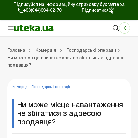
Підписуйся на інформаційну страховку бухгалтера
+38(044)334-62-70
Підписатися
Медичні КНП
Online видання «Баланс»
Online видання «Баланс-Агро»
Online бібліотека «Баланс»
Портал Баланс-Бюджет
Сервіси Баланс-Бюджет
Свiт позитива
Робота з приватними підприємцями
Господарські операції
Юридичні консультації
Спецвипуски для комерційних підприємств
Блог редакції Uteka-Комерція
Зо
Об
Сх
Головна
Комерція
Господарські операції
Чи може місце навантаження не збігатися з адресою
продавця?
дприємцями
ації
риємств
Зовнішньоекономічна діяльність
Облік, податки та звiтнiсть
Схеми бухгалтерських проводок
Школа бухгалтера: просто про облік
Фінансовий аудит
Приватний підприєме
Інструкції для роботи
Комерція
|
Господарські операції
Чи може місце навантаження
не збігатися з адресою
продавця?