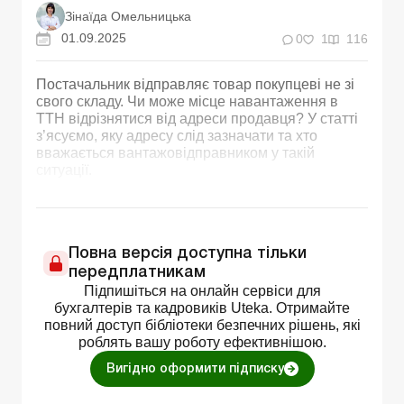
Зінаїда Омельницька
01.09.2025
0
1
116
Постачальник відправляє товар покупцеві не зі
свого складу. Чи може місце навантаження в
ТТН відрізнятися від адреси продавця? У статті
з’ясуємо, яку адресу слід зазначати та хто
вважається вантажовідправником у такій
ситуації.
Повна версія доступна тільки
передплатникам
Підпишіться на онлайн сервіси для
бухгалтерів та кадровиків Uteka. Отримайте
повний доступ бібліотеки безпечних рішень, які
роблять вашу роботу ефективнішою.
Вигідно оформити підписку