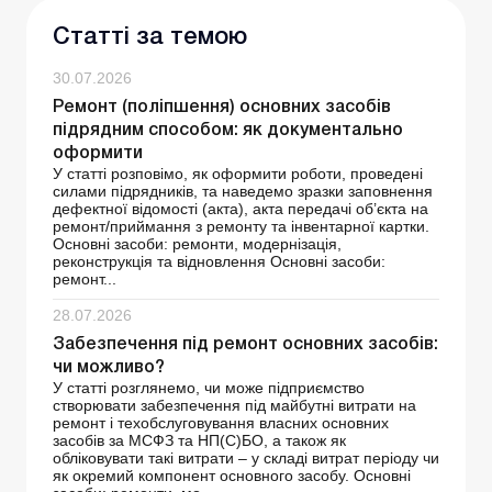
Статті за темою
30.07.2026
Ремонт (поліпшення) основних засобів
підрядним способом: як документально
оформити
У статті розповімо, як оформити роботи, проведені
силами підрядників, та наведемо зразки заповнення
дефектної відомості (акта), акта передачі об’єкта на
ремонт/приймання з ремонту та інвентарної картки.
Основні засоби: ремонти, модернізація,
реконструкція та відновлення Основні засоби:
ремонт...
28.07.2026
Забезпечення під ремонт основних засобів:
чи можливо?
У статті розглянемо, чи може підприємство
створювати забезпечення під майбутні витрати на
ремонт і техобслуговування власних основних
засобів за МСФЗ та НП(С)БО, а також як
обліковувати такі витрати – у складі витрат періоду чи
як окремий компонент основного засобу. Основні