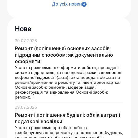
До усіх новин
Нове
30.07.2026
Ремонт (поліпшення) основних засобів
підрядним способом: як документально
оформити
У статті розповімо, як оформити роботи, проведені
силами підрядників, та наведемо зразки заповнення
дефектної відомості (акта), акта передачі об’єкта на
ремонт/приймання з ремонту та інвентарної картки.
Основні засоби: ремонти, модернізація,
реконструкція та відновлення Основні засоби:
ремонт...
29.07.2026
Ремонт і поліпшення будівлі: облік витрат і
податкові наслідки
У статті розповімо про облік робіт із
техобслуговування, ремонту та поліпшення будівель,
класифікованих як об’єкти основних засобів