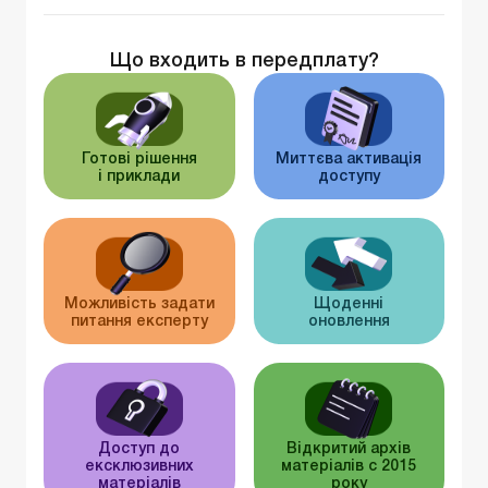
Що входить в передплату?
Готові рішення
Миттєва активація
і приклади
доступу
Можливість задати
Щоденні
питання експерту
оновлення
Доступ до
Відкритий архів
ексклюзивних
матеріалів c 2015
матеріалів
року