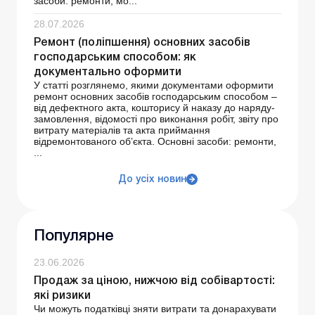
засоби: ремонти, мо...
28.07.2026
Ремонт (поліпшення) основних засобів
господарським способом: як
документально оформити
У статті розглянемо, якими документами оформити
ремонт основних засобів господарським способом –
від дефектного акта, кошторису й наказу до наряду-
замовлення, відомості про виконання робіт, звіту про
витрату матеріалів та акта приймання
відремонтованого об’єкта. Основні засоби: ремонти,
...
До усіх новин
Популярне
23.06.2026
Продаж за ціною, нижчою від собівартості:
які ризики
Чи можуть податківці зняти витрати та донарахувати