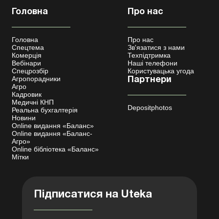
Головна
Про нас
Головна
Про нас
Спецтема
Зв'язатися з нами
Комерція
Техпідтримка
Вебінари
Наші телефони
Спецрозбір
Користувацька угода
Агропорадники
Партнери
Агро
Кадровик
Медичні КНП
Depositphotos
Реальна бухгалтерія
Новини
Online видання «Баланс»
Online видання «Баланс-
Агро»
Online бібліотека «Баланс»
Мітки
Підписатися на Uteka