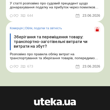
У статті розповімо про судовий прецедент щодо
донарахування податку на прибуток через помилково
не створене забезпечення на оплату відпусток і
надамо рекомендації, як мінімізувати податкові ризики.
0
3
644
23.06.2026
Проблемні витрати: податкові ризики та судова
практика Розуміємо ваші хвилювання через помилкове
неств...
Комерція
|
Облік, податки та звiтнiсть
Зберігання та переміщення товару:
транспортно-заготівельні витрати чи
витрати на збут?
Розповімо про правила обліку витрат на
транспортування та зберігання товарів, попередимо
про податкові ризики, надамо аргументи та
нормативне обґрунтування. Проблемні витрати:
0
2
673
23.06.2026
податкові ризики та судова практика Здавалось би, у
цьому питанні неоднозначності бути не може. Однак,
як свідчить судова пр...