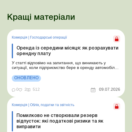
Кращі матеріали
Комерція
|
Господарські операції
Оренда із середини місяця: як розрахувати
орендну плату
У статті відповімо на запитання, що виникають у
ситуації, коли підприємство бере в оренду автомобіль у
фізособи за договором, який починає діяти із середини
місяця. Підприємство орендує у фізособи автомобіль з
ОНОВЛЕНО
15.07.2026. Згідно з умовами договору орендна плата
становить 4 000 грн на місяць. Виникла...
0
2
512
09.07.2026
Комерція
|
Облік, податки та звiтнiсть
Помилково не створювали резерв
відпусток: які податкові ризики та як
виправити