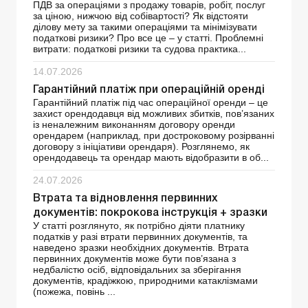
ПДВ за операціями з продажу товарів, робіт, послуг
за ціною, нижчою від собівартості? Як відстояти
ділову мету за такими операціями та мінімізувати
податкові ризики? Про все це – у статті. Проблемні
витрати: податкові ризики та судова практика...
14.07.2026
Гарантійний платіж при операційній оренді
Гарантійний платіж під час операційної оренди – це
захист орендодавця від можливих збитків, пов’язаних
із неналежним виконанням договору оренди
орендарем (наприклад, при достроковому розірванні
договору з ініціативи орендаря). Розглянемо, як
орендодавець та орендар мають відобразити в об...
24.07.2026
Втрата та відновлення первинних
документів: покрокова інструкція + зразки
У статті розглянуто, як потрібно діяти платнику
податків у разі втрати первинних документів, та
наведено зразки необхідних документів. Втрата
первинних документів може бути пов’язана з
недбалістю осіб, відповідальних за зберігання
документів, крадіжкою, природними катаклізмами
(пожежа, повінь ...