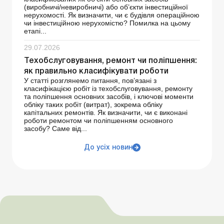
(виробничі/невиробничі) або об’єкти інвестиційної
нерухомості. Як визначити, чи є будівля операційною
чи інвестиційною нерухомістю? Помилка на цьому
етапі...
29.07.2026
Техобслуговування, ремонт чи поліпшення:
як правильно класифікувати роботи
У статті розглянемо питання, пов’язані з
класифікацією робіт із техобслуговування, ремонту
та поліпшення основних засобів, і ключові моменти
обліку таких робіт (витрат), зокрема обліку
капітальних ремонтів. Як визначити, чи є виконані
роботи ремонтом чи поліпшенням основного
засобу? Саме від...
До усіх новин