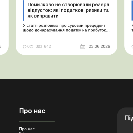
Помилково не створювали резерв
відпусток: які податкові ризики та
як виправити
У статті розповімо про судовий прецедент
щодо донарахування податку на прибуток
через помилково не створене забезпечення
на оплату відпусток і надамо рекомендації,
як мінімізувати податкові ризики. Проблемні
6
0
3
642
23.06.2026
витрати: податкові ризики та судова
практика Розуміємо ваші хвилювання через
помилкове неств...
Про нас
Пі
Про нас