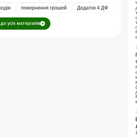
ходів
повернення грошей
Додаток 4 ДФ
до усіх матеріалів