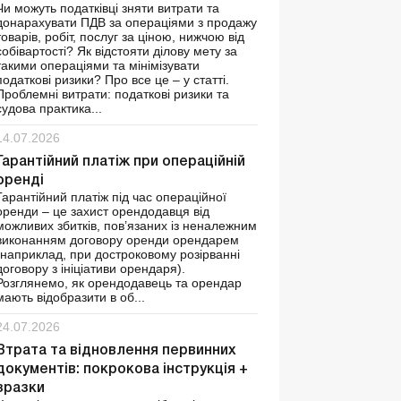
Чи можуть податківці зняти витрати та
донарахувати ПДВ за операціями з продажу
товарів, робіт, послуг за ціною, нижчою від
собівартості? Як відстояти ділову мету за
такими операціями та мінімізувати
податкові ризики? Про все це – у статті.
Проблемні витрати: податкові ризики та
судова практика...
14.07.2026
Гарантійний платіж при операційній
оренді
Гарантійний платіж під час операційної
оренди – це захист орендодавця від
можливих збитків, пов’язаних із неналежним
виконанням договору оренди орендарем
(наприклад, при достроковому розірванні
договору з ініціативи орендаря).
Розглянемо, як орендодавець та орендар
мають відобразити в об...
24.07.2026
Втрата та відновлення первинних
документів: покрокова інструкція +
зразки