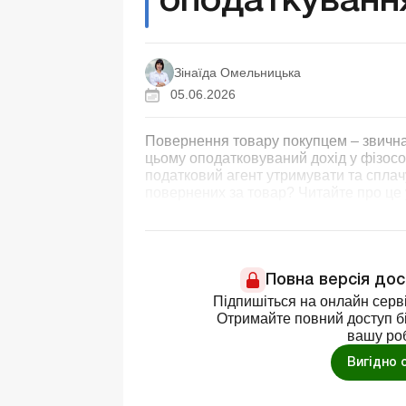
оподаткуванн
Зінаїда Омельницька
05.06.2026
Повернення товару покупцем – звична с
цьому оподатковуваний дохід у фізосо
податковий агент утримувати та сплачу
повернених за товар? Читайте про це у
Повна версія до
Підпишіться на онлайн серві
Отримайте повний доступ бі
вашу ро
Вигідно 