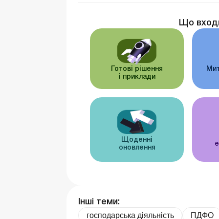
Що вход
Готові рішення
Мит
і приклади
Щоденні
е
оновлення
Інші теми:
господарська діяльність
ПДФО