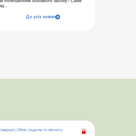
чи поліпшенням основного засобу? Саме
ід...
До усіх новин
Комерція
|
Облік, податки та звiтнiсть