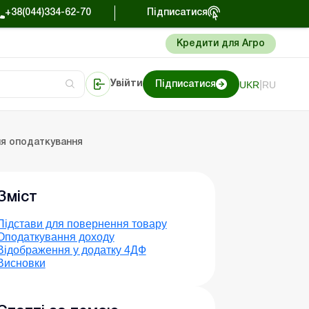
+38(044)334-62-70
Підписатися
Кредити для Агро
|
UKR
RU
Увійти
Підписатися
сто про облік
Портал Баланс-Бюджет
для оподаткування
Зміст
Підстави для повернення товару
Оподаткування доходу
Відображення у додатку 4ДФ
Висновки