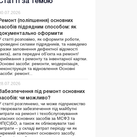
Статті за темою
30.07.2026
Ремонт (поліпшення) основних
засобів підрядним способом: як
документально оформити
У статті розповімо, як оформити роботи,
проведені силами підрядників, та наведемо
зразки заповнення дефектної відомості
(акта), акта передачі об’єкта на ремонт/
приймання з ремонту та інвентарної картки.
Основні засоби: ремонти, модернізація,
реконструкція та відновлення Основні
засоби: ремонт...
28.07.2026
Забезпечення під ремонт основних
засобів: чи можливо?
У статті розглянемо, чи може підприємство
створювати забезпечення під майбутні
витрати на ремонт і техобслуговування
власних основних засобів за МСФЗ та
НП(С)БО, а також як обліковувати такі
витрати – у складі витрат періоду чи як
окремий компонент основного засобу.