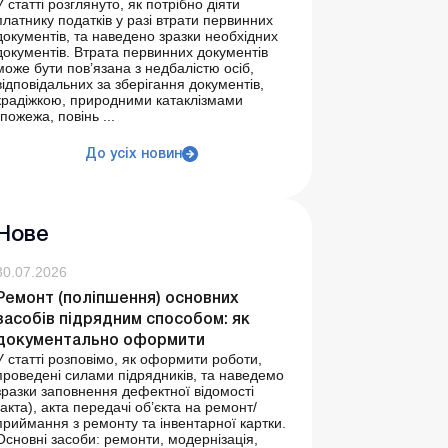
У статті розглянуто, як потрібно діяти
платнику податків у разі втрати первинних
документів, та наведено зразки необхідних
документів. Втрата первинних документів
може бути пов’язана з недбалістю осіб,
відповідальних за зберігання документів,
крадіжкою, природними катаклізмами
(пожежа, повінь ...
До усіх новин
Нове
30.07.2026
Ремонт (поліпшення) основних
засобів підрядним способом: як
документально оформити
У статті розповімо, як оформити роботи,
проведені силами підрядників, та наведемо
зразки заповнення дефектної відомості
(акта), акта передачі об’єкта на ремонт/
приймання з ремонту та інвентарної картки.
Основні засоби: ремонти, модернізація,