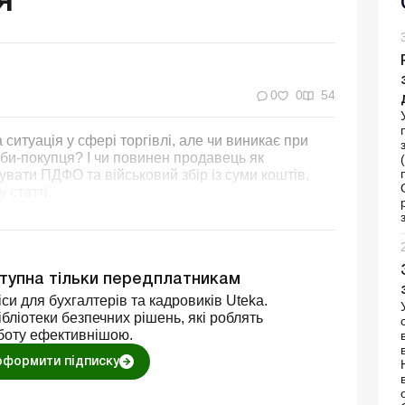
я
0
0
54
итуація у сфері торгівлі, але чи виникає при
би-покупця? І чи повинен продавець як
вати ПДФО та військовий збір із суми коштів,
 статті.
ступна тільки передплатникам
си для бухгалтерів та кадровиків Uteka.
бліотеки безпечних рішень, які роблять
боту ефективнішою.
оформити підписку