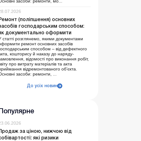
Основні засоби: ремонти, мо...
28.07.2026
Ремонт (поліпшення) основних
засобів господарським способом:
як документально оформити
У статті розглянемо, якими документами
оформити ремонт основних засобів
господарським способом – від дефектного
акта, кошторису й наказу до наряду-
замовлення, відомості про виконання робіт,
звіту про витрату матеріалів та акта
приймання відремонтованого об’єкта.
Основні засоби: ремонти, ...
До усіх новин
Популярне
23.06.2026
Продаж за ціною, нижчою від
собівартості: які ризики