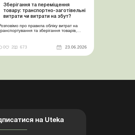
Зберігання та переміщення
товару: транспортно-заготівельні
витрати чи витрати на збут?
Розповімо про правила обліку витрат на
транспортування та зберігання товарів,
попередимо про податкові ризики, надамо
аргументи та нормативне обґрунтування.
Проблемні витрати: податкові ризики та
0
2
673
23.06.2026
судова практика Здавалось би, у цьому
питанні неоднозначності бути не може.
Однак, як свідчить судова пр...
дписатися на Uteka