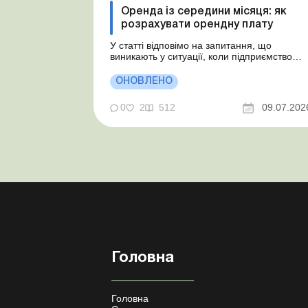
Оренда із середини місяця: як
розрахувати орендну плату
У статті відповімо на запитання, що
виникають у ситуації, коли підприємство
бере в оренду автомобіль у фізособи за
договором, який починає діяти із середини
ОНОВЛЕНО
місяця. Підприємство орендує у фізособи
автомобіль з 15.07.2026. Згідно з умовами
0
2
512
09.07.202
договору орендна плата становить 4 000
грн на місяць. Виникла...
Головна
Головна