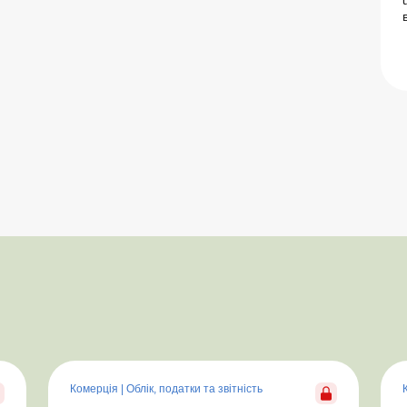
в
Комерція
|
Облік, податки та звiтнiсть