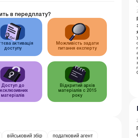
ить в передплату?
тєва активація
Можливість задати
доступу
питання експерту
Доступ до
Відкритий архів
ксклюзивних
матеріалів c 2015
матеріалів
року
військовий збір
податковий агент