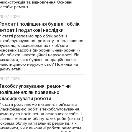
реконструкція та відновлення Основні
засоби: ремонт...
29.07.2026
Ремонт і поліпшення будівлі: облік
витрат і податкові наслідки
У статті розповімо про облік робіт із
техобслуговування, ремонту та поліпшення
будівель, класифікованих як об’єкти
основних засобів (виробничі/невиробничі)
або об’єкти інвестиційної нерухомості. Як
визначити, чи є будівля операційною чи
інвестиційною нерухомістю? Помилка на
цьому етапі...
29.07.2026
Техобслуговування, ремонт чи
поліпшення: як правильно
класифікувати роботи
У статті розглянемо питання, пов’язані з
класифікацією робіт із техобслуговування,
ремонту та поліпшення основних засобів, і
ключові моменти обліку таких робіт (витрат),
зокрема обліку капітальних ремонтів. Як
визначити, чи є виконані роботи ремонтом