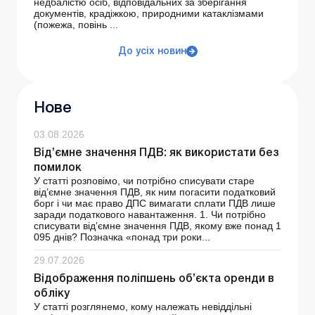
недбалістю осіб, відповідальних за зберігання
документів, крадіжкою, природними катаклізмами
(пожежа, повінь ...
До усіх новин
Нове
03.08.2026
Від’ємне значення ПДВ: як використати без
помилок
У статті розповімо, чи потрібно списувати старе
від’ємне значення ПДВ, як ним погасити податковий
борг і чи має право ДПС вимагати сплати ПДВ лише
заради податкового навантаження. 1. Чи потрібно
списувати від’ємне значення ПДВ, якому вже понад 1
095 днів? Позначка «понад три роки...
29.07.2026
Відображення поліпшень об’єкта оренди в
обліку
У статті розглянемо, кому належать невіддільні