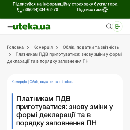
Підписуйся на інформаційну страховку бухгалтера
+38(044)334-62-70
Підписатися
Медичні КНП
Online видання «Баланс»
Online видання «Баланс-Агро»
Online бібліотека «Баланс»
Портал Баланс-Бюджет
Сервіси Баланс-Бюджет
Свiт позитива
Робота з приватними підприємцями
Господарські операції
Юридичні консультації
Спецвипуски для комерційних підприємств
Блог редакції Uteka-Комерція
Зо
Об
Сх
Головна
Комерція
Облік, податки та звiтнiсть
Платникам ПДВ приготуватися: знову зміни у формі
декларації та в порядку заповнення ПН
дприємцями
ації
риємств
Зовнішньоекономічна діяльність
Облік, податки та звiтнiсть
Схеми бухгалтерських проводок
Школа бухгалтера: просто про облік
Фінансовий аудит
Приватний підприєме
Інструкції для роботи
Комерція
|
Облік, податки та звiтнiсть
Платникам ПДВ
приготуватися: знову зміни у
формі декларації та в
порядку заповнення ПН