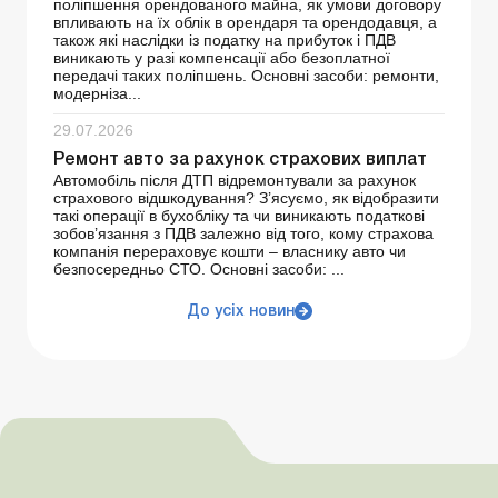
поліпшення орендованого майна, як умови договору
впливають на їх облік в орендаря та орендодавця, а
також які наслідки із податку на прибуток і ПДВ
виникають у разі компенсації або безоплатної
передачі таких поліпшень. Основні засоби: ремонти,
модерніза...
29.07.2026
Ремонт авто за рахунок страхових виплат
Автомобіль після ДТП відремонтували за рахунок
страхового відшкодування? З’ясуємо, як відобразити
такі операції в бухобліку та чи виникають податкові
зобов’язання з ПДВ залежно від того, кому страхова
компанія перераховує кошти – власнику авто чи
безпосередньо СТО. Основні засоби: ...
До усіх новин