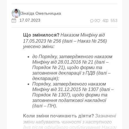
Зінаїда Омельницька
17.07.2023
0
4
553
Наказом Мінфіну від
Що змінилося?
17.05.2023 № 256 (далі – Наказ № 256)
унесено зміни:
до Порядку, затвердженого наказом
Мінфіну від 28.01.2016 № 21 (далі –
Порядок № 21), щодо форми та
заповнення декларації з ПДВ (далі –
декларація);
Порядку, затвердженого наказом
Мінфіну від 31.12.2015 № 1307 (далі –
Порядок № 1307), щодо форми та
заповнення податкової накладної
(далі – ПН).
Зазначені
Коли зміни починають діяти?
зміни набувають чинності з наступного
дня після офіційного опублікування Наказу