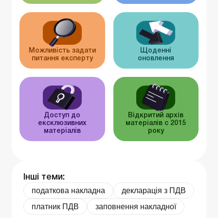
Можливість задати
Щоденні
питання експерту
оновлення
Доступ до
Відкритий архів
ексклюзивних
матеріалів c 2015
матеріалів
року
Інші теми:
податкова накладна
декларація з ПДВ
платник ПДВ
заповнення накладної