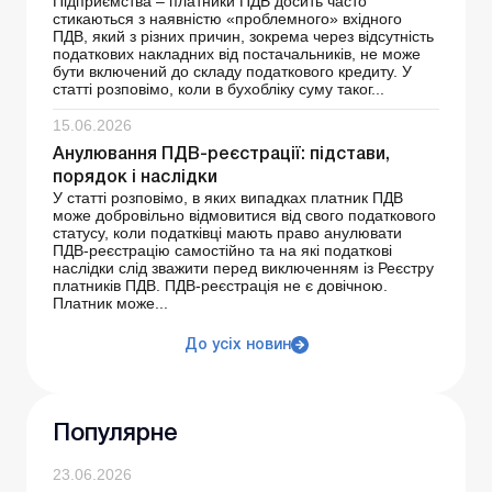
Підприємства – платники ПДВ досить часто
стикаються з наявністю «проблемного» вхідного
ПДВ, який з різних причин, зокрема через відсутність
податкових накладних від постачальників, не може
бути включений до складу податкового кредиту. У
статті розповімо, коли в бухобліку суму таког...
15.06.2026
Анулювання ПДВ-реєстрації: підстави,
порядок і наслідки
У статті розповімо, в яких випадках платник ПДВ
може добровільно відмовитися від свого податкового
статусу, коли податківці мають право анулювати
ПДВ-реєстрацію самостійно та на які податкові
наслідки слід зважити перед виключенням із Реєстру
платників ПДВ. ПДВ-реєстрація не є довічною.
Платник може...
До усіх новин
Популярне
23.06.2026