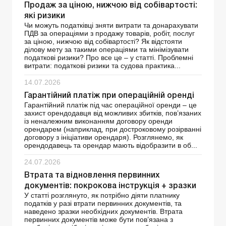
Продаж за ціною, нижчою від собівартості:
які ризики
Чи можуть податківці зняти витрати та донарахувати
ПДВ за операціями з продажу товарів, робіт, послуг
за ціною, нижчою від собівартості? Як відстояти
ділову мету за такими операціями та мінімізувати
податкові ризики? Про все це – у статті. Проблемні
витрати: податкові ризики та судова практика...
14.07.2026
Гарантійний платіж при операційній оренді
Гарантійний платіж під час операційної оренди – це
захист орендодавця від можливих збитків, пов’язаних
із неналежним виконанням договору оренди
орендарем (наприклад, при достроковому розірванні
договору з ініціативи орендаря). Розглянемо, як
орендодавець та орендар мають відобразити в об...
24.07.2026
Втрата та відновлення первинних
документів: покрокова інструкція + зразки
У статті розглянуто, як потрібно діяти платнику
податків у разі втрати первинних документів, та
наведено зразки необхідних документів. Втрата
первинних документів може бути пов’язана з