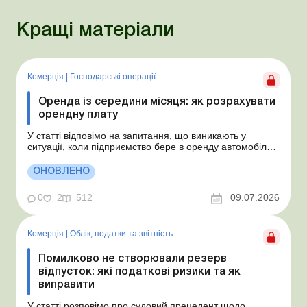
Кращі матеріали
Комерція
|
Господарські операції
Оренда із середини місяця: як розрахувати
орендну плату
У статті відповімо на запитання, що виникають у
ситуації, коли підприємство бере в оренду автомобіль у
фізособи за договором, який починає діяти із середини
місяця. Підприємство орендує у фізособи автомобіль з
ОНОВЛЕНО
15.07.2026. Згідно з умовами договору орендна плата
становить 4 000 грн на місяць. Виникла...
0
2
512
09.07.2026
Комерція
|
Облік, податки та звiтнiсть
Помилково не створювали резерв
відпусток: які податкові ризики та як
виправити
У статті розповімо про судовий прецедент щодо