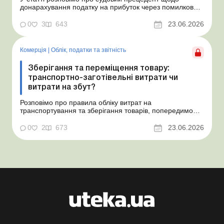
донарахування податку на прибуток через помилково
не створене забезпечення на оплату відпусток і
надамо рекомендації, як мінімізувати податкові ризики.
0
3
643
23.06.2026
Проблемні витрати: податкові ризики та судова
практика Розуміємо ваші хвилювання через помилкове
неств...
Комерція
|
Облік, податки та звiтнiсть
Зберігання та переміщення товару:
транспортно-заготівельні витрати чи
витрати на збут?
Розповімо про правила обліку витрат на
транспортування та зберігання товарів, попередимо
про податкові ризики, надамо аргументи та
нормативне обґрунтування. Проблемні витрати:
0
2
673
23.06.2026
податкові ризики та судова практика Здавалось би, у
цьому питанні неоднозначності бути не може. Однак,
як свідчить судова пр...