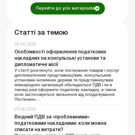
Перейти до усіх матеріалів
Статті за темою
26.06.2026
Особливості оформлення податкових
накладних на консульські установи та
дипломатичні місії
У статті розглянуто, коли постачання товарів і послуг
дипломатичним представництвам, консульським
установам іноземних держав та представництвам
міжнародних організацій обкладається ПДВ і як в
такому разі оформити податкову накладну, а також
коли застосовується звільнення від оподаткування.
Постачанн...
23.06.2026
Вхідний ПДВ за «проблемними»
податковими накладними: коли можна
списати на витрати?