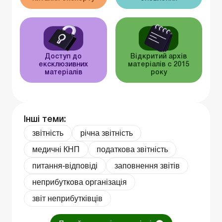
Доступ до
Відкритий архів
ексклюзивних
матеріалів c 2015
матеріалів
року
Інші теми:
звітність
річна звітність
медичні КНП
податкова звітність
питання-відповіді
заповнення звітів
неприбуткова організація
звіт неприбутківців