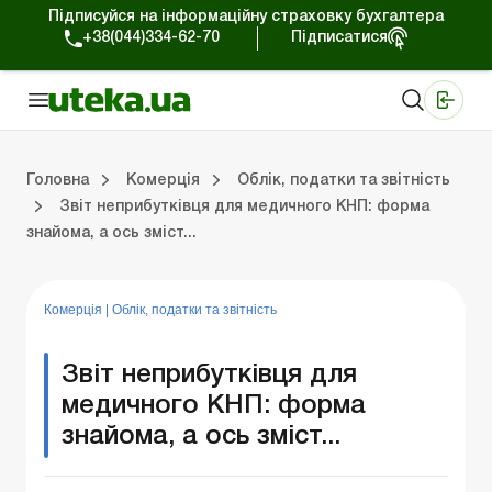
Підписуйся на інформаційну страховку бухгалтера
+38(044)334-62-70
Підписатися
Медичні КНП
Online видання «Баланс»
Online видання «Баланс-Агро»
Online бібліотека «Баланс»
Портал Баланс-Бюджет
Сервіси Баланс-Бюджет
Свiт позитива
Робота з приватними підприємцями
Господарські операції
Юридичні консультації
Спецвипуски для комерційних підприємств
Блог редакції Uteka-Комерція
Зо
Об
Сх
Головна
Комерція
Облік, податки та звiтнiсть
Звіт неприбутківця для медичного КНП: форма
знайома, а ось зміст...
дприємцями
ації
риємств
Зовнішньоекономічна діяльність
Облік, податки та звiтнiсть
Схеми бухгалтерських проводок
Школа бухгалтера: просто про облік
Фінансовий аудит
Приватний підприєме
Інструкції для роботи
Комерція
|
Облік, податки та звiтнiсть
Звіт неприбутківця для
медичного КНП: форма
знайома, а ось зміст...