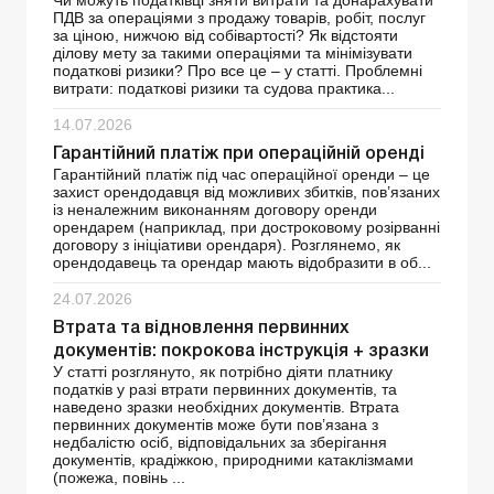
Чи можуть податківці зняти витрати та донарахувати
ПДВ за операціями з продажу товарів, робіт, послуг
за ціною, нижчою від собівартості? Як відстояти
ділову мету за такими операціями та мінімізувати
податкові ризики? Про все це – у статті. Проблемні
витрати: податкові ризики та судова практика...
14.07.2026
Гарантійний платіж при операційній оренді
Гарантійний платіж під час операційної оренди – це
захист орендодавця від можливих збитків, пов’язаних
із неналежним виконанням договору оренди
орендарем (наприклад, при достроковому розірванні
договору з ініціативи орендаря). Розглянемо, як
орендодавець та орендар мають відобразити в об...
24.07.2026
Втрата та відновлення первинних
документів: покрокова інструкція + зразки
У статті розглянуто, як потрібно діяти платнику
податків у разі втрати первинних документів, та
наведено зразки необхідних документів. Втрата
первинних документів може бути пов’язана з
недбалістю осіб, відповідальних за зберігання
документів, крадіжкою, природними катаклізмами
(пожежа, повінь ...