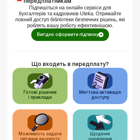
передплатникам
Підпишіться на онлайн сервіси для
бухгалтерів та кадровиків Uteka. Отримайте
повний доступ бібліотеки безпечних рішень, які
роблять вашу роботу ефективнішою.
Вигідно оформити підписку
Що входить в передплату?
Готові рішення
Миттєва активація
і приклади
доступу
Можливість задати
Щоденні
питання експерту
оновлення