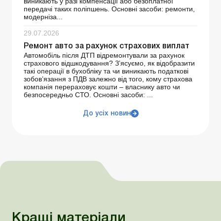
виникають у разі компенсації або безоплатної
передачі таких поліпшень. Основні засоби: ремонти,
модерніза...
29.07.2026
Ремонт авто за рахунок страхових виплат
Автомобіль після ДТП відремонтували за рахунок
страхового відшкодування? З’ясуємо, як відобразити
такі операції в бухобліку та чи виникають податкові
зобов’язання з ПДВ залежно від того, кому страхова
компанія перераховує кошти – власнику авто чи
безпосередньо СТО. Основні засоби: ...
До усіх новин
Кращі матеріали