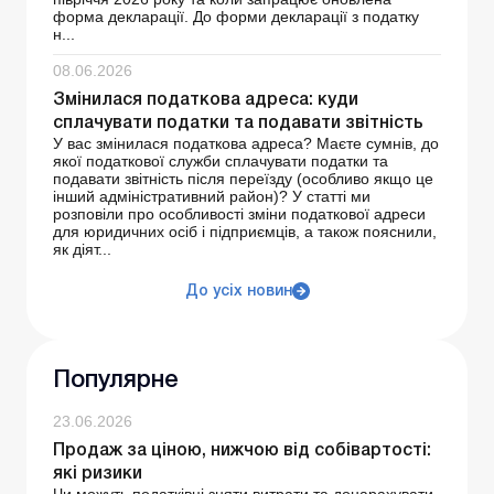
форма декларації. До форми декларації з податку
н...
08.06.2026
Змінилася податкова адреса: куди
сплачувати податки та подавати звітність
У вас змінилася податкова адреса? Маєте сумнів, до
якої податкової служби сплачувати податки та
подавати звітність після переїзду (особливо якщо це
інший адміністративний район)? У статті ми
розповіли про особливості зміни податкової адреси
для юридичних осіб і підприємців, а також пояснили,
як діят...
До усіх новин
Популярне
23.06.2026
Продаж за ціною, нижчою від собівартості:
які ризики