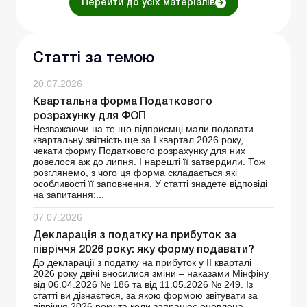
Перейти до усіх матеріалів
Статті за темою
20.07.2026
Квартальна форма Податкового
розрахунку для ФОП
Незважаючи на те що підприємці мали подавати
квартальну звітність ще за І квартал 2026 року,
чекати форму Податкового розрахунку для них
довелося аж до липня. І нарешті її затвердили. Тож
розглянемо, з чого ця форма складається які
особливості її заповнення. У статті знадете відповіді
на запитання:...
07.07.2026
Декларація з податку на прибуток за
півріччя 2026 року: яку форму подавати?
До декларації з податку на прибуток у ІІ кварталі
2026 року двічі вносилися зміни – наказами Мінфіну
від 06.04.2026 № 186 та від 11.05.2026 № 249. Із
статті ви дізнаєтеся, за якою формою звітувати за
півріччя 2026 року та коли запрацює оновлена