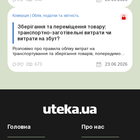
Проблемні витрати: податкові ризики та судова
практика Розуміємо ваші хвилювання через помилкове
неств...
Комерція
|
Облік, податки та звiтнiсть
Зберігання та переміщення товару:
транспортно-заготівельні витрати чи
витрати на збут?
Розповімо про правила обліку витрат на
транспортування та зберігання товарів, попередимо
про податкові ризики, надамо аргументи та
нормативне обґрунтування. Проблемні витрати:
0
2
673
23.06.2026
податкові ризики та судова практика Здавалось би, у
цьому питанні неоднозначності бути не може. Однак,
як свідчить судова пр...
Головна
Про нас