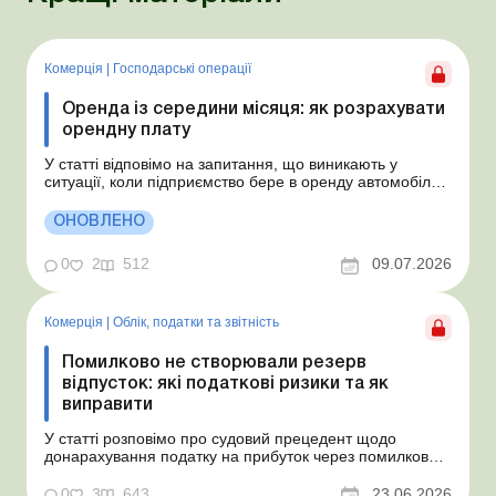
Комерція
|
Господарські операції
Оренда із середини місяця: як розрахувати
орендну плату
У статті відповімо на запитання, що виникають у
ситуації, коли підприємство бере в оренду автомобіль у
фізособи за договором, який починає діяти із середини
місяця. Підприємство орендує у фізособи автомобіль з
ОНОВЛЕНО
15.07.2026. Згідно з умовами договору орендна плата
становить 4 000 грн на місяць. Виникла...
0
2
512
09.07.2026
Комерція
|
Облік, податки та звiтнiсть
Помилково не створювали резерв
відпусток: які податкові ризики та як
виправити
У статті розповімо про судовий прецедент щодо
донарахування податку на прибуток через помилково
не створене забезпечення на оплату відпусток і
надамо рекомендації, як мінімізувати податкові ризики.
0
3
643
23.06.2026