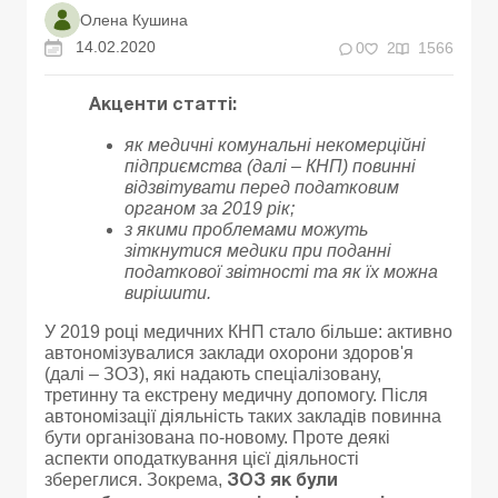
Олена Кушина
14.02.2020
0
2
1566
Акценти статті:
як медичні комунальні некомерційні
підприємства (далі – КНП) повинні
відзвітувати перед податковим
органом за 2019 рік;
з якими проблемами можуть
зіткнутися медики при поданні
податкової звітності та як їх можна
вирішити.
У 2019 році медичних КНП стало більше: активно
автономізувалися заклади охорони здоров'я
(далі – ЗОЗ), які надають спеціалізовану,
третинну та екстрену медичну допомогу. Після
автономізації діяльність таких закладів повинна
бути організована по-новому. Проте деякі
аспекти оподаткування цієї діяльності
збереглися. Зокрема,
ЗОЗ як були