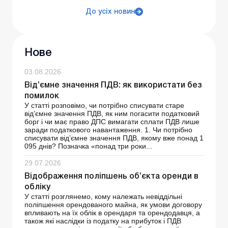
До усіх новин
Нове
03.08.2026
Від’ємне значення ПДВ: як використати без
помилок
У статті розповімо, чи потрібно списувати старе
від’ємне значення ПДВ, як ним погасити податковий
борг і чи має право ДПС вимагати сплати ПДВ лише
заради податкового навантаження. 1. Чи потрібно
списувати від’ємне значення ПДВ, якому вже понад 1
095 днів? Позначка «понад три роки...
29.07.2026
Відображення поліпшень об’єкта оренди в
обліку
У статті розглянемо, кому належать невіддільні
поліпшення орендованого майна, як умови договору
впливають на їх облік в орендаря та орендодавця, а
також які наслідки із податку на прибуток і ПДВ