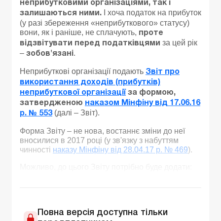
неприбутковими організаціями, так і
І хоча податок на прибуток
залишаються ними
.
(у разі збереження «неприбуткового» статусу)
вони, як і раніше, не сплачують,
проте
за цей рік
відзвітувати перед податківцями
–
.
зобов'язані
Неприбуткові організації подають
Звіт про
використання доходів (прибутків)
неприбуткової організації
за формою,
затвердженою
наказом Мінфіну від 17.06.16
(далі – Звіт).
р. № 553
Форма Звіту – не нова, востаннє зміни до неї
вносилися в 2017 році (у зв'язку з набуттям
чинності
наказу Мінфіну від 28.04.17 р. № 469
).
Можливо, до цього Звіту потрібно буде додати:
Повна версія доступна тільки