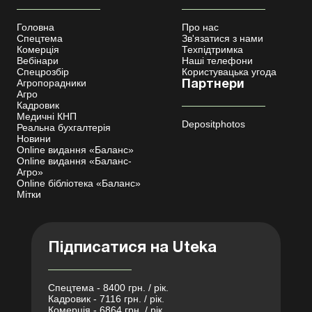
Головна
Про нас
Спецтема
Зв'язатися з нами
Комерція
Техпідтримка
Вебінари
Наші телефони
Спецрозбір
Користувацька угода
Агропорадники
Партнери
Агро
Кадровик
Медичні КНП
Depositphotos
Реальна бухгалтерія
Новини
Online видання «Баланс»
Online видання «Баланс-
Агро»
Online бібліотека «Баланс»
Мітки
Підписатися на Uteka
Спецтема - 8400 грн. / рік.
Кадровик - 7116 грн. / рік.
Комерція - 6864 грн. / рік.