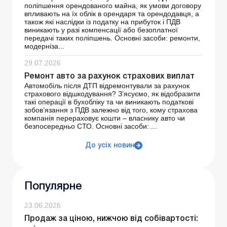
поліпшення орендованого майна, як умови договору
впливають на їх облік в орендаря та орендодавця, а
також які наслідки із податку на прибуток і ПДВ
виникають у разі компенсації або безоплатної
передачі таких поліпшень. Основні засоби: ремонти,
модерніза...
29.07.2026
Ремонт авто за рахунок страхових виплат
Автомобіль після ДТП відремонтували за рахунок
страхового відшкодування? З’ясуємо, як відобразити
такі операції в бухобліку та чи виникають податкові
зобов’язання з ПДВ залежно від того, кому страхова
компанія перераховує кошти – власнику авто чи
безпосередньо СТО. Основні засоби: ...
До усіх новин
Популярне
23.06.2026
Продаж за ціною, нижчою від собівартості: