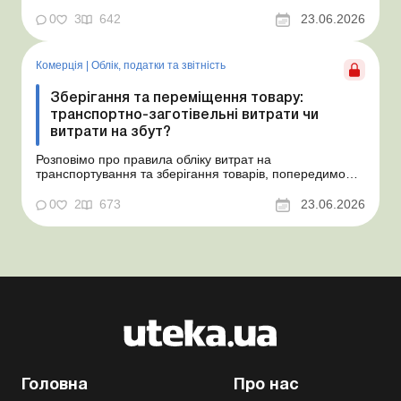
не створене забезпечення на оплату відпусток і
надамо рекомендації, як мінімізувати податкові ризики.
0
3
642
23.06.2026
Проблемні витрати: податкові ризики та судова
практика Розуміємо ваші хвилювання через помилкове
неств...
Комерція
|
Облік, податки та звiтнiсть
Зберігання та переміщення товару:
транспортно-заготівельні витрати чи
витрати на збут?
Розповімо про правила обліку витрат на
транспортування та зберігання товарів, попередимо
про податкові ризики, надамо аргументи та
нормативне обґрунтування. Проблемні витрати:
0
2
673
23.06.2026
податкові ризики та судова практика Здавалось би, у
цьому питанні неоднозначності бути не може. Однак,
як свідчить судова пр...
Головна
Про нас