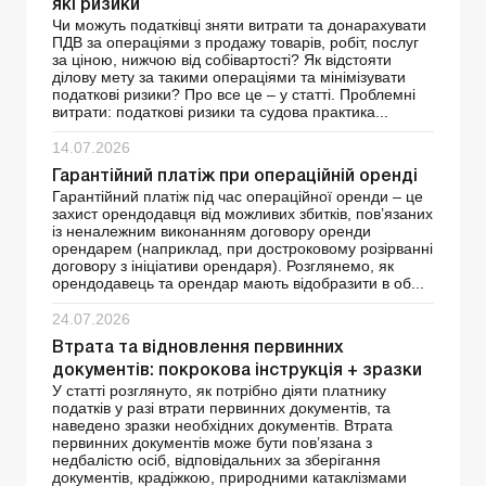
які ризики
Чи можуть податківці зняти витрати та донарахувати
ПДВ за операціями з продажу товарів, робіт, послуг
за ціною, нижчою від собівартості? Як відстояти
ділову мету за такими операціями та мінімізувати
податкові ризики? Про все це – у статті. Проблемні
витрати: податкові ризики та судова практика...
14.07.2026
Гарантійний платіж при операційній оренді
Гарантійний платіж під час операційної оренди – це
захист орендодавця від можливих збитків, пов’язаних
із неналежним виконанням договору оренди
орендарем (наприклад, при достроковому розірванні
договору з ініціативи орендаря). Розглянемо, як
орендодавець та орендар мають відобразити в об...
24.07.2026
Втрата та відновлення первинних
документів: покрокова інструкція + зразки
У статті розглянуто, як потрібно діяти платнику
податків у разі втрати первинних документів, та
наведено зразки необхідних документів. Втрата
первинних документів може бути пов’язана з
недбалістю осіб, відповідальних за зберігання
документів, крадіжкою, природними катаклізмами