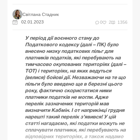
Світлана Стадник
02.01.2023
0
2
1356
У період дії воєнного стану до
Податкового кодексу (далі – ПК) було
внесено низку податкових пільг для
платників податків, які перебувають на
тимчасово окупованих територіях (далі –
ТОТ) і територіях, на яких ведуться
(велися) бойові дії. Незважаючи на те що
пільги було введено ще в березні цього
року, фактично скористатися ними
платники податків не могли. Адже
перелік зазначених територій мав
визначити Кабмін. І от наприкінці грудня
нарешті такий перелік з’явився! У цій
статті нагадаємо, які податки можуть не
сплачувати платники, які перебувають на
відповідних територіях, а також надамо