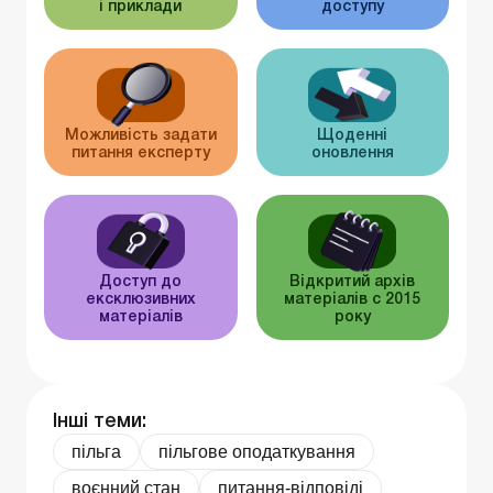
і приклади
доступу
Можливість задати
Щоденні
питання експерту
оновлення
Доступ до
Відкритий архів
ексклюзивних
матеріалів c 2015
матеріалів
року
Інші теми:
пільга
пільгове оподаткування
воєнний стан
питання-відповіді