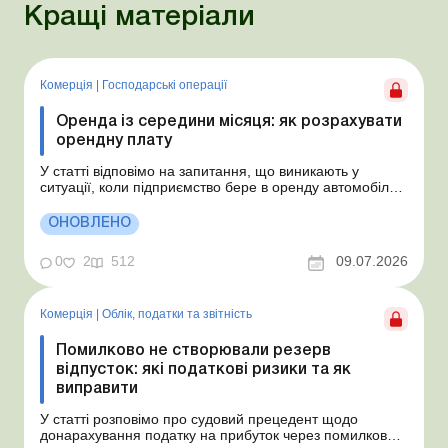
Кращі матеріали
Комерція
|
Господарські операції
Оренда із середини місяця: як розрахувати
орендну плату
У статті відповімо на запитання, що виникають у
ситуації, коли підприємство бере в оренду автомобіль у
фізособи за договором, який починає діяти із середини
місяця. Підприємство орендує у фізособи автомобіль з
ОНОВЛЕНО
15.07.2026. Згідно з умовами договору орендна плата
становить 4 000 грн на місяць. Виникла...
0
2
512
09.07.2026
Комерція
|
Облік, податки та звiтнiсть
Помилково не створювали резерв
відпусток: які податкові ризики та як
виправити
У статті розповімо про судовий прецедент щодо
донарахування податку на прибуток через помилково