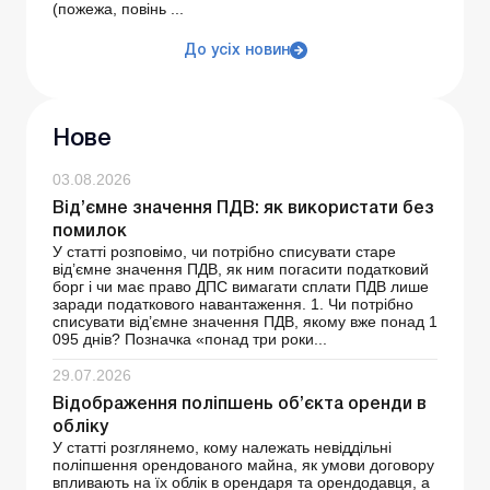
(пожежа, повінь ...
До усіх новин
Нове
03.08.2026
Від’ємне значення ПДВ: як використати без
помилок
У статті розповімо, чи потрібно списувати старе
від’ємне значення ПДВ, як ним погасити податковий
борг і чи має право ДПС вимагати сплати ПДВ лише
заради податкового навантаження. 1. Чи потрібно
списувати від’ємне значення ПДВ, якому вже понад 1
095 днів? Позначка «понад три роки...
29.07.2026
Відображення поліпшень об’єкта оренди в
обліку
У статті розглянемо, кому належать невіддільні
поліпшення орендованого майна, як умови договору
впливають на їх облік в орендаря та орендодавця, а