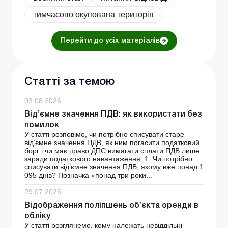
тимчасово окупована територія
Перейти до усіх матеріалів
Статті за темою
03.08.2026
Від’ємне значення ПДВ: як використати без
помилок
У статті розповімо, чи потрібно списувати старе
від’ємне значення ПДВ, як ним погасити податковий
борг і чи має право ДПС вимагати сплати ПДВ лише
заради податкового навантаження. 1. Чи потрібно
списувати від’ємне значення ПДВ, якому вже понад 1
095 днів? Позначка «понад три роки...
29.07.2026
Відображення поліпшень об’єкта оренди в
обліку
У статті розглянемо, кому належать невіддільні