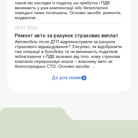
також які наслідки із податку на прибуток і ПДВ
виникають у разі компенсації або безоплатної
передачі таких поліпшень. Основні засоби: ремонти,
модерніза...
29.07.2026
Ремонт авто за рахунок страхових виплат
Автомобіль після ДТП відремонтували за рахунок
страхового відшкодування? З’ясуємо, як відобразити
такі операції в бухобліку та чи виникають податкові
зобов’язання з ПДВ залежно від того, кому страхова
компанія перераховує кошти – власнику авто чи
безпосередньо СТО. Основні засоби: ...
До усіх новин