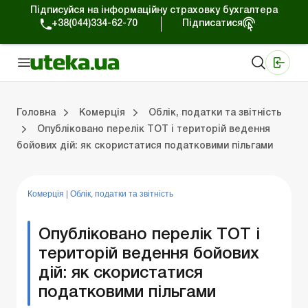
Підписуйся на інформаційну страховку бухгалтера
+38(044)334-62-70
Підписатися
Медичні КНП
Online видання «Баланс»
Online видання «Баланс-Агро»
Online бібліотека «Баланс»
Портал Баланс-Бюджет
Сервіси Баланс-Бюджет
Свiт позитива
Робота з приватними підприємцями
Господарські операції
Юридичні консультації
Спецвипуски для комерційних підприємств
Блог редакції Uteka-Комерція
Зо
Об
Сх
Головна
Комерція
Облік, податки та звiтнiсть
Опубліковано перелік ТОТ і територій ведення
бойових дій: як скористатися податковими пільгами
дприємцями
ації
риємств
Зовнішньоекономічна діяльність
Облік, податки та звiтнiсть
Схеми бухгалтерських проводок
Школа бухгалтера: просто про облік
Фінансовий аудит
Приватний підприєме
Інструкції для роботи
Комерція
|
Облік, податки та звiтнiсть
Опубліковано перелік ТОТ і
територій ведення бойових
дій: як скористатися
податковими пільгами