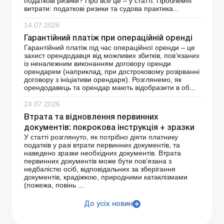
податкові ризики? Про все це – у статті. Проблемні
витрати: податкові ризики та судова практика...
14.07.2026
Гарантійний платіж при операційній оренді
Гарантійний платіж під час операційної оренди – це
захист орендодавця від можливих збитків, пов’язаних
із неналежним виконанням договору оренди
орендарем (наприклад, при достроковому розірванні
договору з ініціативи орендаря). Розглянемо, як
орендодавець та орендар мають відобразити в об...
24.07.2026
Втрата та відновлення первинних
документів: покрокова інструкція + зразки
У статті розглянуто, як потрібно діяти платнику
податків у разі втрати первинних документів, та
наведено зразки необхідних документів. Втрата
первинних документів може бути пов’язана з
недбалістю осіб, відповідальних за зберігання
документів, крадіжкою, природними катаклізмами
(пожежа, повінь ...
До усіх новин