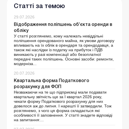
Статті за темою
29.07.2026
Відображення поліпшень об’єкта оренди в
обліку
У статті розглянемо, кому належать невіддільні
поліпшення орендованого майна, як умови договору
впливають на їх облік в орендаря та орендодавця, а
також які наслідки із податку на прибуток і ПДВ
виникають у разі компенсації або безоплатної
передачі таких поліпшень. Основні засоби: ремонти,
модерніза...
20.07.2026
Квартальна форма Податкового
розрахунку для ФОП
Незважаючи на те що підприємці мали подавати
квартальну звітність ще за І квартал 2026 року,
чекати форму Податкового розрахунку для них
довелося аж до липня. І нарешті її затвердили. Тож
розглянемо, з чого ця форма складається які
особливості її заповнення. У статті знадете відповіді
на запитання:...