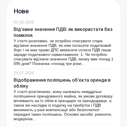
Нове
03.08.2026
Від’ємне значення ПДВ: як використати без
помилок
У статті розповімо, чи потрібно списувати старе
від’ємне значення ПДВ, як ним погасити податковий
борг і чи має право ДПС вимагати сплати ПДВ лише
заради податкового навантаження. 1. Чи потрібно
списувати від’ємне значення ПДВ, якому вже понад 1
095 днів? Позначка «понад три роки...
29.07.2026
Відображення поліпшень об’єкта оренди в
обліку
У статті розглянемо, кому належать невіддільні
поліпшення орендованого майна, як умови договору
впливають на їх облік в орендаря та орендодавця, а
також які наслідки із податку на прибуток і ПДВ
виникають у разі компенсації або безоплатної
передачі таких поліпшень. Основні засоби: ремонти,
модерніза...