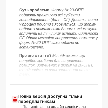
Форму № 20-ОПП
Суть проблеми.
подають практично всі суб’єкти
господарювання (далі – СГ). Досить часто
у процесі роботи з’ясовується, що форму
подано з помилковими даними, які можуть
вплинути на ті чи інші аспекти діяльності
СГ. Однак механізм виправлення помилок у
формі № 20-ОПП законодавчо не
встановлено.
Ми підкажемо, що
Про що стаття?
потрібно зробити для виправлення
помилок, допущених у формі № 20-ОПП,
та відповімо на ваші запитання на цю
тему.
Повна версія доступна тільки
передплатникам
Підпишіться на онлайн сервіси для