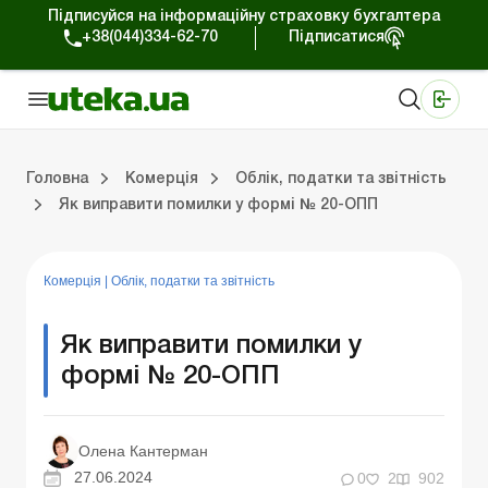
Підписуйся на інформаційну страховку бухгалтера
+38(044)334-62-70
Підписатися
Медичні КНП
Online видання «Баланс»
Online видання «Баланс-Агро»
Online бібліотека «Баланс»
Портал Баланс-Бюджет
Сервіси Баланс-Бюджет
Свiт позитива
Робота з приватними підприємцями
Господарські операції
Юридичні консультації
Спецвипуски для комерційних підприємств
Блог редакції Uteka-Комерція
Зо
Об
Сх
Головна
Комерція
Облік, податки та звiтнiсть
Як виправити помилки у формі № 20-ОПП
дприємцями
ації
риємств
Зовнішньоекономічна діяльність
Облік, податки та звiтнiсть
Схеми бухгалтерських проводок
Школа бухгалтера: просто про облік
Фінансовий аудит
Приватний підприєме
Інструкції для роботи
Комерція
|
Облік, податки та звiтнiсть
Як виправити помилки у
формі № 20-ОПП
Олена Кантерман
27.06.2024
0
2
902