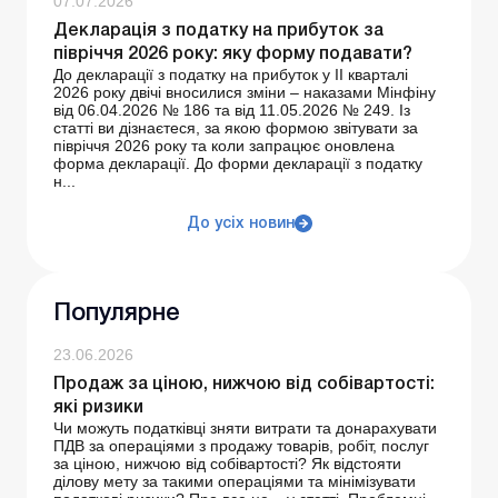
07.07.2026
Декларація з податку на прибуток за
півріччя 2026 року: яку форму подавати?
До декларації з податку на прибуток у ІІ кварталі
2026 року двічі вносилися зміни – наказами Мінфіну
від 06.04.2026 № 186 та від 11.05.2026 № 249. Із
статті ви дізнаєтеся, за якою формою звітувати за
півріччя 2026 року та коли запрацює оновлена
форма декларації. До форми декларації з податку
н...
До усіх новин
Популярне
23.06.2026
Продаж за ціною, нижчою від собівартості:
які ризики
Чи можуть податківці зняти витрати та донарахувати
ПДВ за операціями з продажу товарів, робіт, послуг
за ціною, нижчою від собівартості? Як відстояти
ділову мету за такими операціями та мінімізувати