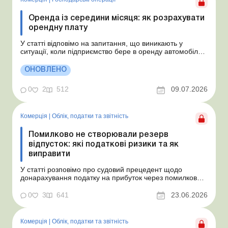
Оренда із середини місяця: як розрахувати
орендну плату
У статті відповімо на запитання, що виникають у
ситуації, коли підприємство бере в оренду автомобіль у
фізособи за договором, який починає діяти із середини
місяця. Підприємство орендує у фізособи автомобіль з
ОНОВЛЕНО
15.07.2026. Згідно з умовами договору орендна плата
становить 4 000 грн на місяць. Виникла...
0
2
512
09.07.2026
Комерція
|
Облік, податки та звiтнiсть
Помилково не створювали резерв
відпусток: які податкові ризики та як
виправити
У статті розповімо про судовий прецедент щодо
донарахування податку на прибуток через помилково
не створене забезпечення на оплату відпусток і
надамо рекомендації, як мінімізувати податкові ризики.
0
3
641
23.06.2026
Проблемні витрати: податкові ризики та судова
практика Розуміємо ваші хвилювання через помилкове
неств...
Комерція
|
Облік, податки та звiтнiсть