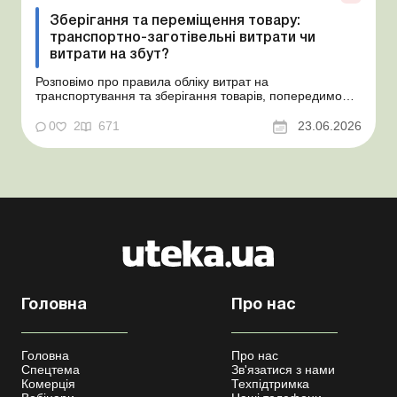
Зберігання та переміщення товару:
транспортно-заготівельні витрати чи
витрати на збут?
Розповімо про правила обліку витрат на
транспортування та зберігання товарів, попередимо
про податкові ризики, надамо аргументи та
нормативне обґрунтування. Проблемні витрати:
0
2
671
23.06.2026
податкові ризики та судова практика Здавалось би, у
цьому питанні неоднозначності бути не може. Однак,
як свідчить судова пр...
Головна
Про нас
Головна
Про нас
Спецтема
Зв'язатися з нами
Комерція
Техпідтримка