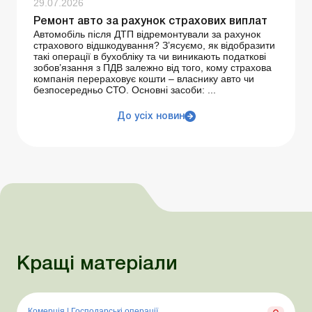
29.07.2026
Ремонт авто за рахунок страхових виплат
Автомобіль після ДТП відремонтували за рахунок
страхового відшкодування? З’ясуємо, як відобразити
такі операції в бухобліку та чи виникають податкові
зобов’язання з ПДВ залежно від того, кому страхова
компанія перераховує кошти – власнику авто чи
безпосередньо СТО. Основні засоби: ...
До усіх новин
Кращі матеріали
Комерція
|
Господарські операції