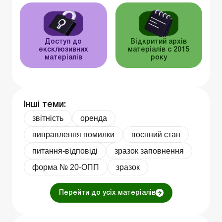
Доступ до
Відкритий архів
ексклюзивних
матеріалів c 2015
матеріалів
року
Інші теми:
звітність
оренда
виправлення помилки
воєнний стан
питання-відповіді
зразок заповнення
форма № 20-ОПП
зразок
Перейти до усіх матеріалів