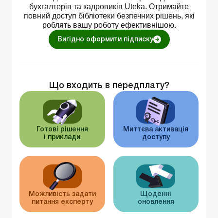
бухгалтерів та кадровиків Uteka. Отримайте
повний доступ бібліотеки безпечних рішень, які
роблять вашу роботу ефективнішою.
Вигідно оформити підписку
Що входить в передплату?
Готові рішення
Миттєва активація
і приклади
доступу
Можливість задати
Щоденні
питання експерту
оновлення