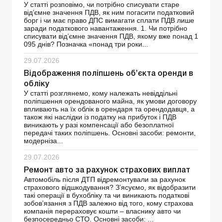
У статті розповімо, чи потрібно списувати старе
від’ємне значення ПДВ, як ним погасити податковий
борг і чи має право ДПС вимагати сплати ПДВ лише
заради податкового навантаження. 1. Чи потрібно
списувати від’ємне значення ПДВ, якому вже понад 1
095 днів? Позначка «понад три роки...
29.07.2026
Відображення поліпшень об’єкта оренди в
обліку
У статті розглянемо, кому належать невіддільні
поліпшення орендованого майна, як умови договору
впливають на їх облік в орендаря та орендодавця, а
також які наслідки із податку на прибуток і ПДВ
виникають у разі компенсації або безоплатної
передачі таких поліпшень. Основні засоби: ремонти,
модерніза...
29.07.2026
Ремонт авто за рахунок страхових виплат
Автомобіль після ДТП відремонтували за рахунок
страхового відшкодування? З’ясуємо, як відобразити
такі операції в бухобліку та чи виникають податкові
зобов’язання з ПДВ залежно від того, кому страхова
компанія перераховує кошти – власнику авто чи
безпосередньо СТО. Основні засоби: ...