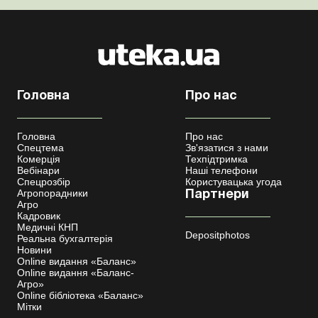
Головна
Про нас
Головна
Про нас
Спецтема
Зв'язатися з нами
Комерція
Техпідтримка
Вебінари
Наші телефони
Спецрозбір
Користувацька угода
Агропорадники
Партнери
Агро
Кадровик
Медичні КНП
Depositphotos
Реальна бухгалтерія
Новини
Online видання «Баланс»
Online видання «Баланс-
Агро»
Online бібліотека «Баланс»
Мітки