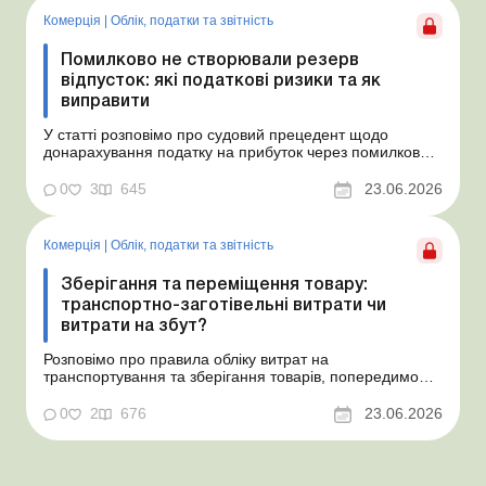
Комерція
|
Облік, податки та звiтнiсть
Помилково не створювали резерв
відпусток: які податкові ризики та як
виправити
У статті розповімо про судовий прецедент щодо
донарахування податку на прибуток через помилково
не створене забезпечення на оплату відпусток і
надамо рекомендації, як мінімізувати податкові ризики.
0
3
645
23.06.2026
Проблемні витрати: податкові ризики та судова
практика Розуміємо ваші хвилювання через помилкове
неств...
Комерція
|
Облік, податки та звiтнiсть
Зберігання та переміщення товару:
транспортно-заготівельні витрати чи
витрати на збут?
Розповімо про правила обліку витрат на
транспортування та зберігання товарів, попередимо
про податкові ризики, надамо аргументи та
нормативне обґрунтування. Проблемні витрати:
0
2
676
23.06.2026
податкові ризики та судова практика Здавалось би, у
цьому питанні неоднозначності бути не може. Однак,
як свідчить судова пр...