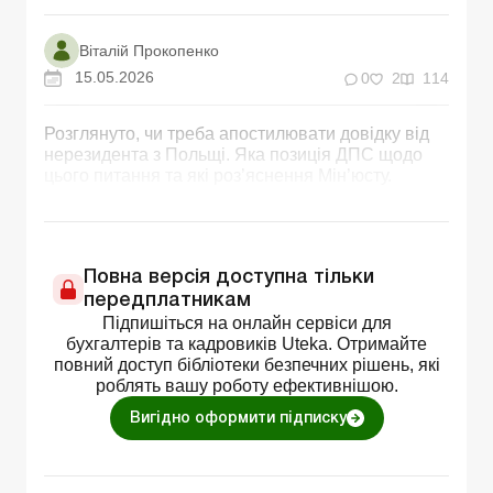
Віталій Прокопенко
15.05.2026
0
2
114
Розглянуто, чи треба апостилювати довідку від
нерезидента з Польщі. Яка позиція ДПС щодо
цього питання та які роз’яснення Мін’юсту.
Повна версія доступна тільки
передплатникам
Підпишіться на онлайн сервіси для
бухгалтерів та кадровиків Uteka. Отримайте
повний доступ бібліотеки безпечних рішень, які
роблять вашу роботу ефективнішою.
Вигідно оформити підписку