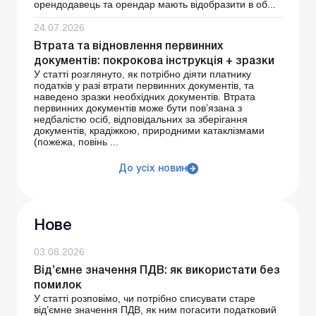
орендодавець та орендар мають відобразити в об...
24.07.2026
Втрата та відновлення первинних
документів: покрокова інструкція + зразки
У статті розглянуто, як потрібно діяти платнику
податків у разі втрати первинних документів, та
наведено зразки необхідних документів. Втрата
первинних документів може бути пов’язана з
недбалістю осіб, відповідальних за зберігання
документів, крадіжкою, природними катаклізмами
(пожежа, повінь ...
До усіх новин
Нове
03.08.2026
Від’ємне значення ПДВ: як використати без
помилок
У статті розповімо, чи потрібно списувати старе
від’ємне значення ПДВ, як ним погасити податковий