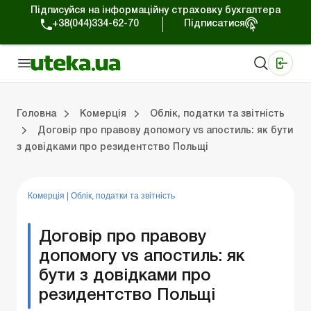
Підписуйся на інформаційну страховку бухгалтера
+38(044)334-62-70
Підписатися
Медичні КНП
Online видання «Баланс»
Online видання «Баланс-Агро»
Online бібліотека «Баланс»
Портал Баланс-Бюджет
Сервіси Баланс-Бюджет
Свiт позитива
Робота з приватними підприємцями
Господарські операції
Юридичні консультації
Спецвипуски для комерційних підприємств
Блог редакції Uteka-Комерція
Зо
Об
Сх
Головна
Комерція
Облік, податки та звiтнiсть
Договір про правову допомогу vs апостиль: як бути
з довідками про резидентство Польщі
дприємцями
ації
риємств
Зовнішньоекономічна діяльність
Облік, податки та звiтнiсть
Схеми бухгалтерських проводок
Школа бухгалтера: просто про облік
Фінансовий аудит
Приватний підприєме
Інструкції для роботи
Комерція
|
Облік, податки та звiтнiсть
Договір про правову
допомогу vs апостиль: як
бути з довідками про
резидентство Польщі