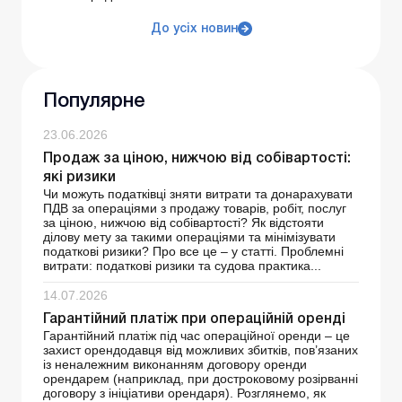
До усіх новин
Популярне
23.06.2026
Продаж за ціною, нижчою від собівартості:
які ризики
Чи можуть податківці зняти витрати та донарахувати
ПДВ за операціями з продажу товарів, робіт, послуг
за ціною, нижчою від собівартості? Як відстояти
ділову мету за такими операціями та мінімізувати
податкові ризики? Про все це – у статті. Проблемні
витрати: податкові ризики та судова практика...
14.07.2026
Гарантійний платіж при операційній оренді
Гарантійний платіж під час операційної оренди – це
захист орендодавця від можливих збитків, пов’язаних
із неналежним виконанням договору оренди
орендарем (наприклад, при достроковому розірванні
договору з ініціативи орендаря). Розглянемо, як