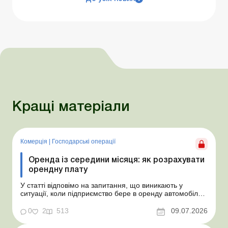
Кращі матеріали
Комерція
|
Господарські операції
Оренда із середини місяця: як розрахувати
орендну плату
У статті відповімо на запитання, що виникають у
ситуації, коли підприємство бере в оренду автомобіль у
фізособи за договором, який починає діяти із середини
місяця. Підприємство орендує у фізособи автомобіль з
0
2
513
09.07.2026
15.07.2026. Згідно з умовами договору орендна плата
становить 4 000 грн на місяць. Виникла...