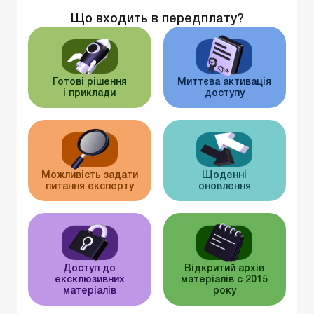
Що входить в передплату?
Готові рішення
Миттєва активація
і приклади
доступу
Можливість задати
Щоденні
питання експерту
оновлення
Доступ до
Відкритий архів
ексклюзивних
матеріалів c 2015
матеріалів
року