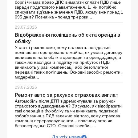
борг і чи має право ДПС вимагати сплати ПДВ лише
заради податкового навантаження. 1. Чи потрібно
списувати від’ємне значення ПДВ, якому вже понад 1
095 днів? Позначка «понад три роки...
29.07.2026
Відображення поліпшень об’єкта оренди в
обліку
У статті розглянемо, кому належать невіддільні
поліпшення орендованого майна, як умови договору
впливають на їх облік в орендаря та орендодавця, а
також які наслідки із податку на прибуток і ПДВ
виникають у разі компенсації або безоплатної
передачі таких поліпшень. Основні засоби: ремонти,
модерніза...
29.07.2026
Ремонт авто за рахунок страхових виплат
Автомобіль після ДТП відремонтували за рахунок
страхового відшкодування? З’ясуємо, як відобразити
такі операції в бухобліку та чи виникають податкові
зобов’язання з ПДВ залежно від того, кому страхова
компанія перераховує кошти – власнику авто чи
безпосередньо СТО. Основні засоби: ...
До усіх новин