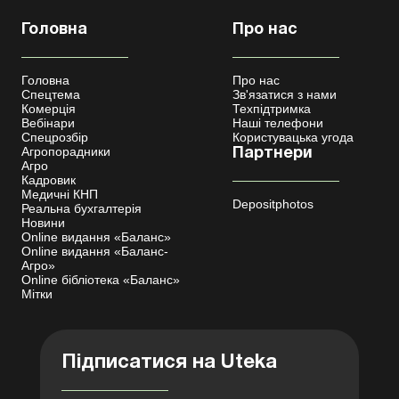
Головна
Про нас
Головна
Про нас
Спецтема
Зв'язатися з нами
Комерція
Техпідтримка
Вебінари
Наші телефони
Спецрозбір
Користувацька угода
Агропорадники
Партнери
Агро
Кадровик
Медичні КНП
Depositphotos
Реальна бухгалтерія
Новини
Online видання «Баланс»
Online видання «Баланс-
Агро»
Online бібліотека «Баланс»
Мітки
Підписатися на Uteka