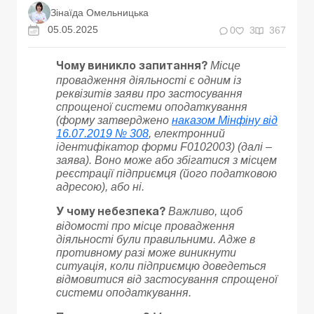
Зінаїда Омельницька
05.05.2025
0
3
367
Місце
Чому виникло запитання?
провадження діяльності є одним із
реквізитів заяви про застосування
спрощеної системи оподаткування
(форму затверджено
наказом Мінфіну від
16.07.2019 № 308
, електронний
ідентифікатор форми F0102003) (далі –
заява). Воно може або збігатися з місцем
реєстрації підприємця (його податковою
адресою), або ні.
Важливо, щоб
У чому небезпека?
відомості про місце провадження
діяльності були правильними. Адже в
противному разі може виникнути
ситуація, коли підприємцю доведеться
відмовитися від застосування спрощеної
системи оподаткування.