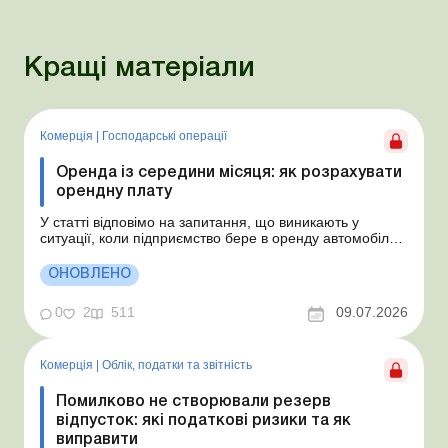
Кращі матеріали
Комерція
|
Господарські операції
Оренда із середини місяця: як розрахувати
орендну плату
У статті відповімо на запитання, що виникають у
ситуації, коли підприємство бере в оренду автомобіль у
фізособи за договором, який починає діяти із середини
місяця. Підприємство орендує у фізособи автомобіль з
ОНОВЛЕНО
15.07.2026. Згідно з умовами договору орендна плата
становить 4 000 грн на місяць. Виникла...
0
2
511
09.07.2026
Комерція
|
Облік, податки та звiтнiсть
Помилково не створювали резерв
відпусток: які податкові ризики та як
виправити