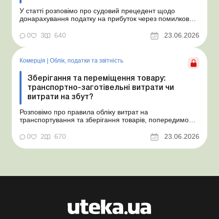
У статті розповімо про судовий прецедент щодо
донарахування податку на прибуток через помилково
не створене забезпечення на оплату відпусток і
надамо рекомендації, як мінімізувати податкові ризики.
0
3
640
23.06.2026
Проблемні витрати: податкові ризики та судова
практика Розуміємо ваші хвилювання через помилкове
неств...
Комерція
|
Облік, податки та звiтнiсть
Зберігання та переміщення товару:
транспортно-заготівельні витрати чи
витрати на збут?
Розповімо про правила обліку витрат на
транспортування та зберігання товарів, попередимо
про податкові ризики, надамо аргументи та
нормативне обґрунтування. Проблемні витрати:
0
2
670
23.06.2026
податкові ризики та судова практика Здавалось би, у
цьому питанні неоднозначності бути не може. Однак,
як свідчить судова пр...