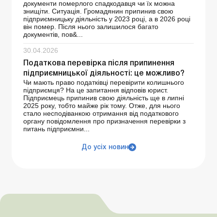
документи померлого спадкодавця чи їх можна
знищіти. Ситуація. Громадянин припинив свою
підприємницьку діяльність у 2023 році, а в 2026 році
він помер. Після нього залишилося багато
документів, пов&...
30.04.2026
Податкова перевірка після припинення
підприємницької діяльності: це можливо?
Чи мають право податківці перевірити колишнього
підприємця? На це запитання відповів юрист.
Підприємець припинив свою діяльність ще в липні
2025 року, тобто майже рік тому. Отже, для нього
стало несподіванкою отримання від податкового
органу повідомлення про призначення перевірки з
питань підприємни...
До усіх новин