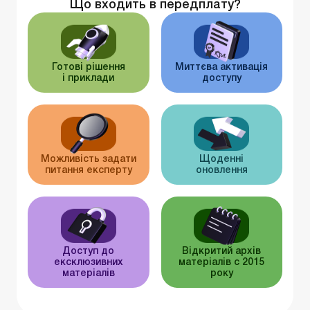
Що входить в передплату?
Готові рішення
Миттєва активація
і приклади
доступу
Можливість задати
Щоденні
питання експерту
оновлення
Доступ до
Відкритий архів
ексклюзивних
матеріалів c 2015
матеріалів
року