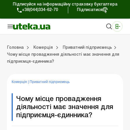
Підписуйся на інформаційну страховку бухгалтера
+38(044)334-62-70
Підписатися
Медичні КНП
Online видання «Баланс»
Online видання «Баланс-Агро»
Online бібліотека «Баланс»
Портал Баланс-Бюджет
Сервіси Баланс-Бюджет
Свiт позитива
Робота з приватними підприємцями
Господарські операції
Юридичні консультації
Спецвипуски для комерційних підприємств
Блог редакції Uteka-Комерція
Зо
Об
Сх
Головна
Комерція
Приватний підприємець
Чому місце провадження діяльності має значення для
підприємця-єдинника?
дприємцями
ації
риємств
Зовнішньоекономічна діяльність
Облік, податки та звiтнiсть
Схеми бухгалтерських проводок
Школа бухгалтера: просто про облік
Фінансовий аудит
Приватний підприєме
Інструкції для роботи
Комерція
|
Приватний підприємець
Чому місце провадження
діяльності має значення для
підприємця-єдинника?