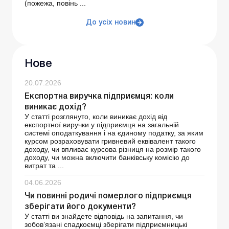
(пожежа, повінь ...
До усіх новин
Нове
20.07.2026
Експортна виручка підприємця: коли
виникає дохід?
У статті розглянуто, коли виникає дохід від
експортної виручки у підприємця на загальній
системі оподаткування і на єдиному податку, за яким
курсом розраховувати гривневий еквівалент такого
доходу, чи впливає курсова різниця на розмір такого
доходу, чи можна включити банківську комісію до
витрат та ...
04.06.2026
Чи повинні родичі померлого підприємця
зберігати його документи?
У статті ви знайдете відповідь на запитання, чи
зобов’язані спадкоємці зберігати підприємницькі