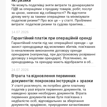
які ризики
Чи можуть податківці зняти витрати та донарахувати
ПДВ за операціями з продажу товарів, робіт, послуг
за ціною, нижчою від собівартості? Як відстояти
ділову мету за такими операціями та мінімізувати
податкові ризики? Про все це – у статті. Проблемні
витрати: податкові ризики та судова практика...
14.07.2026
Гарантійний платіж при операційній оренді
Гарантійний платіж під час операційної оренди – це
захист орендодавця від можливих збитків, пов’язаних
із неналежним виконанням договору оренди
орендарем (наприклад, при достроковому розірванні
договору з ініціативи орендаря). Розглянемо, як
орендодавець та орендар мають відобразити в об...
24.07.2026
Втрата та відновлення первинних
документів: покрокова інструкція + зразки
У статті розглянуто, як потрібно діяти платнику
податків у разі втрати первинних документів, та
наведено зразки необхідних документів. Втрата
первинних документів може бути пов’язана з
недбалістю осіб, відповідальних за зберігання
документів, крадіжкою, природними катаклізмами