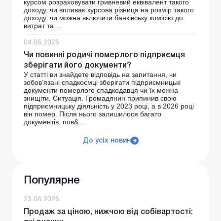
курсом розраховувати гривневий еквівалент такого
доходу, чи впливає курсова різниця на розмір такого
доходу, чи можна включити банківську комісію до
витрат та ...
04.06.2026
Чи повинні родичі померлого підприємця
зберігати його документи?
У статті ви знайдете відповідь на запитання, чи
зобов’язані спадкоємці зберігати підприємницькі
документи померлого спадкодавця чи їх можна
знищіти. Ситуація. Громадянин припинив свою
підприємницьку діяльність у 2023 році, а в 2026 році
він помер. Після нього залишилося багато
документів, пов&...
До усіх новин
Популярне
23.06.2026
Продаж за ціною, нижчою від собівартості: