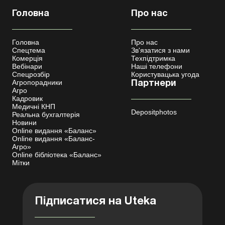
Головна
Про нас
Головна
Про нас
Спецтема
Зв'язатися з нами
Комерція
Техпідтримка
Вебінари
Наші телефони
Спецрозбір
Користувацька угода
Агропорадники
Партнери
Агро
Кадровик
Медичні КНП
Depositphotos
Реальна бухгалтерія
Новини
Online видання «Баланс»
Online видання «Баланс-
Агро»
Online бібліотека «Баланс»
Мітки
Підписатися на Uteka