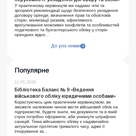
нерухомості: укладення договору та облік»
У практичному керівництві ми надамо чіткі та
зрозумілі рекомендації щодо безпечного укладення
договору оренди, визначення прав та обов’язків
сторін, мінімізації ризиків, ефективного
врегулювання можливих конфліктів та особливостей
податкового та бухгалтерського обліку у сторін
орендних відно...
До усіх новин
Популярне
11.05.2026
Бібліотека Баланс № 9 «Ведення
військового обліку юридичними особами»
Користуючись цим практичним керівництвом, ви
зможете належним чином вести військовий облік на
підприємстві, будете знати, які документи та в який
строк потрібно оформити, аби уникнути штрафних
санкцій. Тема військового обліку є надзвичайно
актуальною протягом тривалого часу, адже її
ігнорування за...