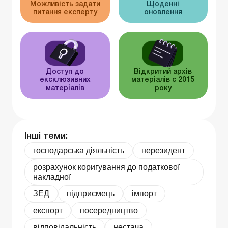
Можливість задати
Щоденні
питання експерту
оновлення
Доступ до
Відкритий архів
ексклюзивних
матеріалів c 2015
матеріалів
року
Інші теми:
господарська діяльність
нерезидент
розрахунок коригування до податкової
накладної
ЗЕД
підприємець
імпорт
експорт
посередництво
відповідальність
нестача