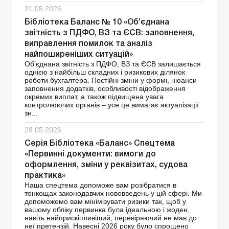
21.05.2026
Бібліотека Баланс № 10 «Об’єднана
звітність з ПДФО, ВЗ та ЄСВ: заповнення,
виправлення помилок та аналіз
найпоширеніших ситуацій»
Об’єднана звітність з ПДФО, ВЗ та ЄСВ залишається
однією з найбільш складних і ризикових ділянок
роботи бухгалтера. Постійні зміни у формі, нюанси
заповнення додатків, особливості відображення
окремих виплат, а також підвищена увага
контролюючих органів – усе це вимагає актуалізації
зн...
28.05.2026
Серія Бібліотека «Баланс» Спецтема
«Первинні документи: вимоги до
оформлення, зміни у реквізитах, судова
практика»
Наша спецтема допоможе вам розібратися в
тонкощах законодавчих нововведень у цій сфері. Ми
допоможемо вам мінімізувати ризики так, щоб у
вашому обліку первинка була ідеальною і жоден,
навіть найприскіпливіший, перевіряючий не мав до
неї претензій. Навесні 2026 року було спрощено