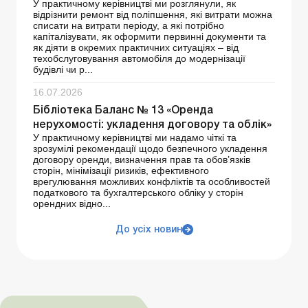
У практичному керівництві ми розглянули, як
відрізнити ремонт від поліпшення, які витрати можна
списати на витрати періоду, а які потрібно
капіталізувати, як оформити первинні документи та
як діяти в окремих практичних ситуаціях – від
техобслуговування автомобіля до модернізації
будівлі чи р...
16.07.2026
Бібліотека Баланс № 13 «Оренда
нерухомості: укладення договору та облік»
У практичному керівництві ми надамо чіткі та
зрозумілі рекомендації щодо безпечного укладення
договору оренди, визначення прав та обов’язків
сторін, мінімізації ризиків, ефективного
врегулювання можливих конфліктів та особливостей
податкового та бухгалтерського обліку у сторін
орендних відно...
До усіх новин