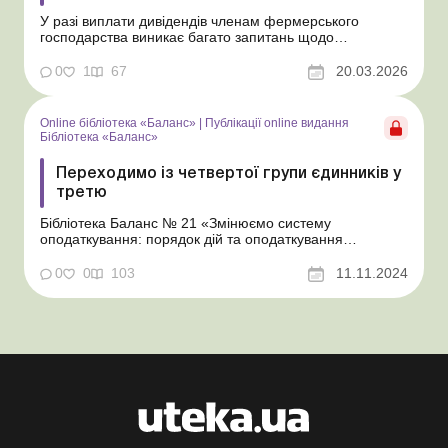
У разі виплати дивідендів членам фермерського
господарства виникає багато запитань щодо
періодичності таких виплат та їх документального
оформлення. Відповіді на основні з них надамо в цій
0
1
67
20.03.2026
статті. Бібліотека Баланс № 5 «Дивіденди: інструкція з
оформлення, обліку та оподаткування» Поряд...
Online бібліотека «Баланс»
|
Публікації online видання
Бібліотека «Баланс»
Переходимо із четвертої групи єдинників у
третю
Бібліотека Баланс № 21 «Змінюємо систему
оподаткування: порядок дій та оподаткування
перехідних операцій» Про умови переходу до третьої
групи платників єдиного податку (далі – ЄП) ми
0
0
103
11.11.2024
розповіли в матеріалі «Як перейти із загальної системи
в третю групу єдинників». А тут...