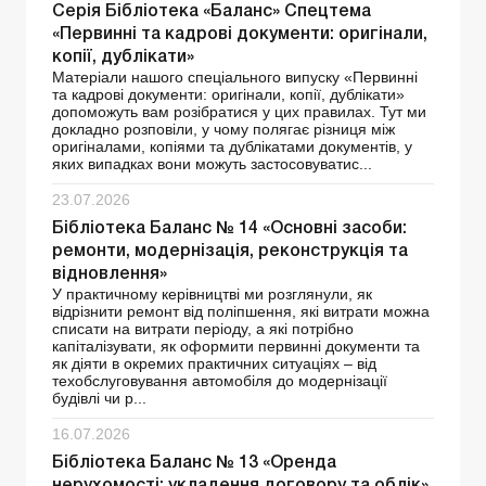
Серія Бібліотека «Баланс» Спецтема
«Первинні та кадрові документи: оригінали,
копії, дублікати»
Матеріали нашого спеціального випуску «Первинні
та кадрові документи: оригінали, копії, дублікати»
допоможуть вам розібратися у цих правилах. Тут ми
докладно розповіли, у чому полягає різниця між
оригіналами, копіями та дублікатами документів, у
яких випадках вони можуть застосовуватис...
23.07.2026
Бібліотека Баланс № 14 «Основні засоби:
ремонти, модернізація, реконструкція та
відновлення»
У практичному керівництві ми розглянули, як
відрізнити ремонт від поліпшення, які витрати можна
списати на витрати періоду, а які потрібно
капіталізувати, як оформити первинні документи та
як діяти в окремих практичних ситуаціях – від
техобслуговування автомобіля до модернізації
будівлі чи р...
16.07.2026
Бібліотека Баланс № 13 «Оренда