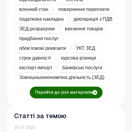
воєнний стан
повернення переплати
податкова накладна
декларація з ПДВ
ЗЕД-розрахунки
ввезення товарів
придбання послуг
обов’язкові реквізити
УКТ ЗЕД
строк давності
курсова різниця
експорт-імпорт
банківські послуги
Зовнішньоекономічна діяльність (ЗЕД)
Перейти до усіх матеріалів
Статті за темою
30.07.2026