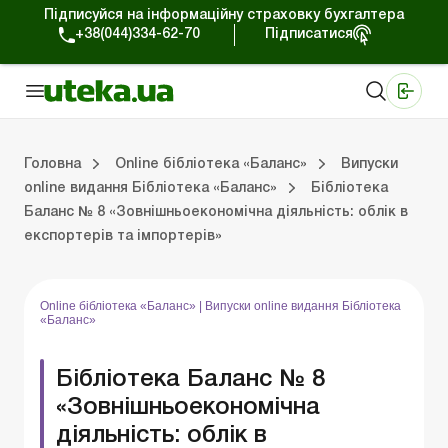
Підписуйся на інформаційну страховку бухгалтера
+38(044)334-62-70
Підписатися
Медичні КНП
Online видання «Баланс»
Online видання «Баланс-Агро»
Online бібліотека «Баланс»
Портал Баланс-Бюджет
Сервіси Баланс-Бюджет
Свiт позитива
На головну “Online бібліотека «Баланс»”
Публікації online видання Бібліотека «Баланс»
Випуски online виданн
Головна
Online бібліотека «Баланс»
Випуски
online видання Бібліотека «Баланс»
Бібліотека
Баланс № 8 «Зовнішньоекономічна діяльність: облік в
Випуски online видання Бібліотека «Баланс»
Портал Баланс-Бюджет
Календар бухгалтера
Дані для розрахунків
експортерів та імпортерів»
Online бібліотека «Баланс»
|
Випуски online видання Бібліотека
«Баланс»
Бібліотека Баланс № 8
«Зовнішньоекономічна
діяльність: облік в