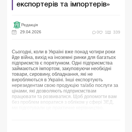
експортерів та імпортерів»
Редакція
29.04.2026
0
1
339
Сьогодні, коли в Україні вже понад чотири роки
йде війна, вихід на іноземні ринки для багатьох
підприємств є порятунком. Одні підприємства
займаються імпортом, закуповуючи необхідні
товари, сировину, обладнання, які не
виробляються в Україні. Інші експортують
нерезидентам свою продукцію та/або послуги за
цінами, які дозволяють підприємствам
працювати та розвиватися. Щоб допомогти вам
без проблем впоратися з обліком у сфері ЗЕД,
ми підготували це практичне керівництво.