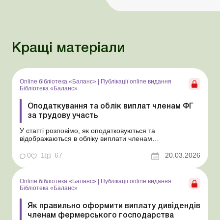
Кращі матеріали
Online бібліотека «Баланс»
|
Публікації online видання
Бібліотека «Баланс»
Оподаткування та облік виплат членам ФГ
за трудову участь
У статті розповімо, як оподатковуються та
відображаються в обліку виплати членам
фермерського господарства за їхню трудову участь, які
не є зарплатою та не вважаються дивідендами.
0
1
67
20.03.2026
Бібліотека Баланс № 5 «Дивіденди: інструкція з
оформлення, обліку та оподаткування» На відміну від
осіб, з...
Online бібліотека «Баланс»
|
Публікації online видання
Бібліотека «Баланс»
Як правильно оформити виплату дивідендів
членам фермерського господарства