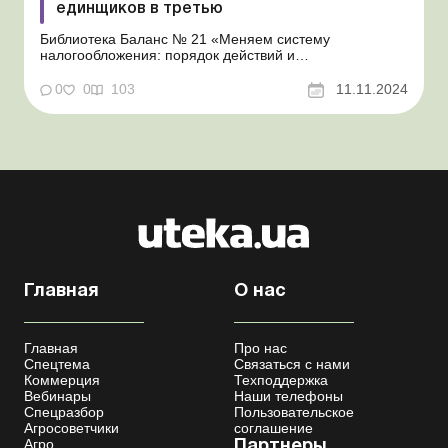
единщиков в третью
Библиотека Баланс № 21 «Меняем систему
налогообложения: порядок действий и
налогообложение переходящих операций» Об
условиях перехода в третью группу плательщиков
0
0
103
11.11.2024
единого налога (далее – ЕН) мы рассказали в
консультации «Как перейти с общей системы в третью
группу единщиков&...
Главная
О нас
Главная
Про нас
Спецтема
Связаться с нами
Коммерция
Техподдержка
Вебинары
Наши телефоны
Спецразбор
Пользовательское
Агросоветчики
соглашение
Агро
Партнеры