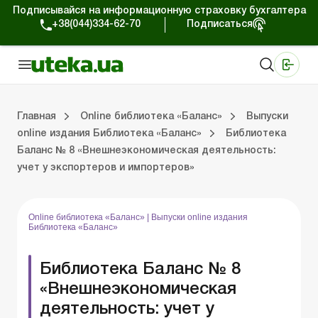
Подписывайся на информационную страховку бухгалтера
+38(044)334-62-70
Подписаться
Медицинские КНП
Online издание «Баланс»
Online издание «Баланс-Агро»
Online библиотека «Баланс»
Портал Баланс-Бюджет
Сервисы Баланс-Бюджет
Мир позитива
Публикации online издания Библиотека «Баланс»
Главная
Online библиотека «Баланс»
Выпуски
online издания Библиотека «Баланс»
Библиотека
Баланс № 8 «Внешнеэкономическая деятельность:
Библиотека «Баланс»
Выпуски online издания Библиотека «Баланс»
Портал Баланс-Бюджет
Календарь бухгалтера
Данные для расчетов
Формы и бланки
учет у экспортеров и импортеров»
Online библиотека «Баланс»
|
Выпуски online издания
Библиотека «Баланс»
Библиотека Баланс № 8
«Внешнеэкономическая
деятельность: учет у