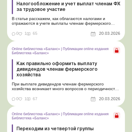
Налогообложение и учет выплат членам ФХ
за трудовое участие
В статье расскажем, как облагаются налогами и
отражаются в учете выплаты членам фермерского
хозяйства за их трудовую деятельность, которые не
являются зарплатой и не считаются дивидендами.
0
1
65
20.03.2026
Библиотека Баланс № 5 «Дивиденды: инструкция по
оформлению, учету и налогообложению» В отличие
от...
Online библиотека «Баланс»
|
Публикации online издания
Библиотека «Баланс»
Как правильно оформить выплату
дивидендов членам фермерского
хозяйства
При выплате дивидендов членам фермерского
хозяйства возникает много вопросов о периодичности
таких выплат и их документальном оформлении.
Ответы на основные из них дадим в этой статье.
0
1
67
20.03.2026
Библиотека Баланс № 5 «Дивиденды: инструкция по
оформлению, учету и налогообложению» Порядок
выплаты ...
Online библиотека «Баланс»
|
Публикации online издания
Библиотека «Баланс»
Переходим из четвертой группы