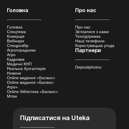
Головна
Про нас
Головна
Про нас
Спецтема
Зв'язатися з нами
Комерція
Техпідтримка
Вебінари
Наші телефони
Спецрозбір
Користувацька угода
Агропорадники
Партнери
Агро
Кадровик
Медичні КНП
Depositphotos
Реальна бухгалтерія
Новини
Online видання «Баланс»
Online видання «Баланс-
Агро»
Online бібліотека «Баланс»
Мітки
Підписатися на Uteka