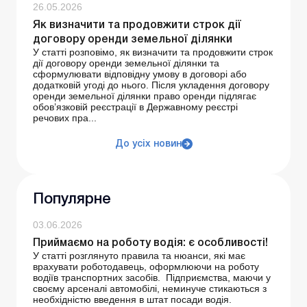
26.05.2026
Як визначити та продовжити строк дії
договору оренди земельної ділянки
У статті розповімо, як визначити та продовжити строк
дії договору оренди земельної ділянки та
сформулювати відповідну умову в договорі або
додатковій угоді до нього. Після укладення договору
оренди земельної ділянки право оренди підлягає
обов’язковій реєстрації в Державному реєстрі
речових пра...
До усіх новин
Популярне
03.06.2026
Приймаємо на роботу водія: є особливості!
У статті розглянуто правила та нюанси, які має
врахувати роботодавець, оформлюючи на роботу
водіїв транспортних засобів. Підприємства, маючи у
своєму арсеналі автомобілі, неминуче стикаються з
необхідністю введення в штат посади водія.