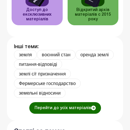
Доступ до
Відкритий архів
ексклюзивних
матеріалів c 2015
матеріалів
року
Інші теми:
земля
воєнний стан
оренда землі
питання-відповіді
землі с/г призначення
Фермерське господарство
земельні відносини
Перейти до усіх матеріалів