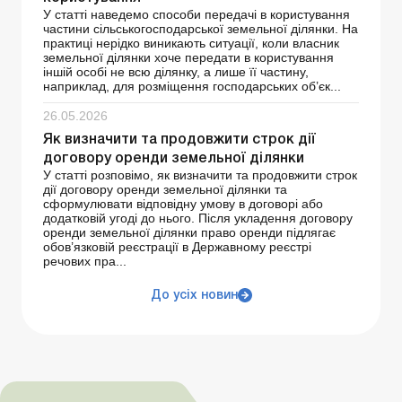
У статті наведемо способи передачі в користування
частини сільськогосподарської земельної ділянки. На
практиці нерідко виникають ситуації, коли власник
земельної ділянки хоче передати в користування
іншій особі не всю ділянку, а лише її частину,
наприклад, для розміщення господарських об’єк...
26.05.2026
Як визначити та продовжити строк дії
договору оренди земельної ділянки
У статті розповімо, як визначити та продовжити строк
дії договору оренди земельної ділянки та
сформулювати відповідну умову в договорі або
додатковій угоді до нього. Після укладення договору
оренди земельної ділянки право оренди підлягає
обов’язковій реєстрації в Державному реєстрі
речових пра...
До усіх новин