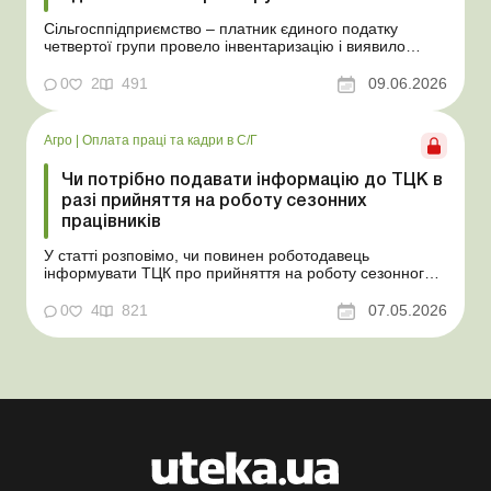
Сільгосппідприємство – платник єдиного податку
четвертої групи провело інвентаризацію і виявило
надлишки не оприбуткованих під час придбання
товарів, продукції власного виробництва, а також
0
2
491
09.06.2026
основних засобів (далі – ОЗ). Як вплинуть такі
надлишки при їх оприбуткуванні на частку сільгоспто...
Агро
|
Оплата праці та кадри в С/Г
Чи потрібно подавати інформацію до ТЦК в
разі прийняття на роботу сезонних
працівників
У статті розповімо, чи повинен роботодавець
інформувати ТЦК про прийняття на роботу сезонного
працівника. Суть проблеми. Зараз багато
агропідприємств приймає працівників на сезонні
0
4
821
07.05.2026
роботи. Через значні штрафні санкції за порушення
порядку ведення військового обліку в
сільгосппідприємств виникає запи...