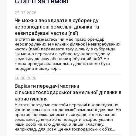
Статті за темою
27.07.2026
Чи можна передавати в суборенду
нерозподілені земельні ділянки та
невитребувані частки (паї)
Із статті ви дізнаєтесь, чи має право орендар
нерозподілених земельних ділянок і невитребуваних
часток (паїв) передавати таку ділянку в суборенду.
Чи можна передати в суборенду нерозподілену
земельну ділянку або невитребуваний пай? Не
кожна орендована земельна ділянка може бути
передана іншому кор...
15.06.2026
Варіанти передачі частини
сільськогосподарської земельної ділянки в
користування
У статті наведемо способи передачі в користування
частини сільськогосподарської земельної ділянки. На
практиці нерідко виникають ситуації, коли власник
земельної ділянки хоче передати в користування
іншій особі не всю ділянку, а лише її частину,
наприклад, для розміщення господарських об’єк...