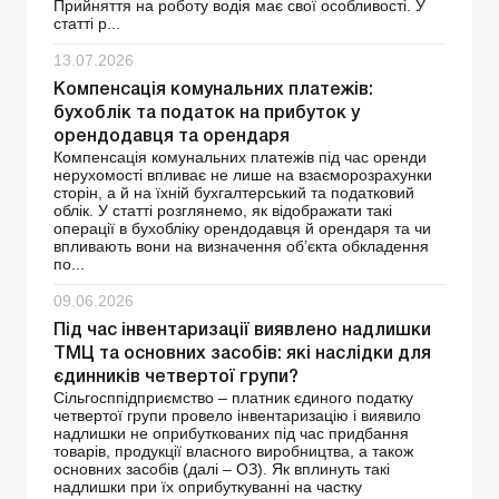
Прийняття на роботу водія має свої особливості. У
статті р...
13.07.2026
Компенсація комунальних платежів:
бухоблік та податок на прибуток у
орендодавця та орендаря
Компенсація комунальних платежів під час оренди
нерухомості впливає не лише на взаєморозрахунки
сторін, а й на їхній бухгалтерський та податковий
облік. У статті розглянемо, як відображати такі
операції в бухобліку орендодавця й орендаря та чи
впливають вони на визначення об’єкта обкладення
по...
09.06.2026
Під час інвентаризації виявлено надлишки
ТМЦ та основних засобів: які наслідки для
єдинників четвертої групи?
Сільгосппідприємство – платник єдиного податку
четвертої групи провело інвентаризацію і виявило
надлишки не оприбуткованих під час придбання
товарів, продукції власного виробництва, а також
основних засобів (далі – ОЗ). Як вплинуть такі
надлишки при їх оприбуткуванні на частку