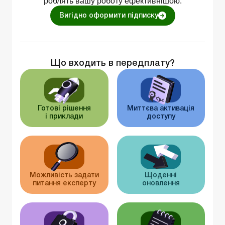
роблять вашу роботу ефективнішою.
Вигідно оформити підписку
Що входить в передплату?
Готові рішення
Миттєва активація
і приклади
доступу
Можливість задати
Щоденні
питання експерту
оновлення