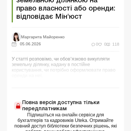
земельною ділянкою на
право власності або оренди:
відповідає Мін'юст
Маргарита Майоренко
05.06.2026
0
0
118
У статті розповімо, чи обов’язково викупляти
земельну ділянку, надану в постійне
користування, чи потрібно оформлювати право
оренди на неї.
Повна версія доступна тільки
передплатникам
Підпишіться на онлайн сервіси для
бухгалтерів та кадровиків Uteka. Отримайте
повний доступ бібліотеки безпечних рішень, які