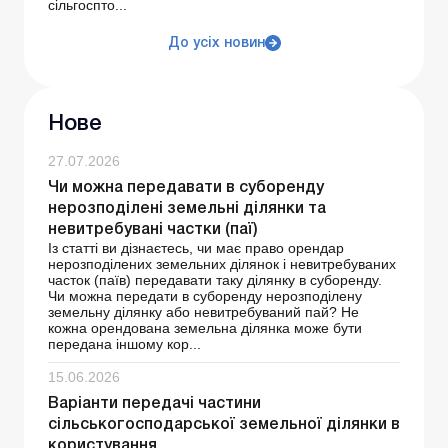
сільгоспто...
До усіх новин
Нове
27.07.2026
Чи можна передавати в суборенду
нерозподілені земельні ділянки та
невитребувані частки (паї)
Із статті ви дізнаєтесь, чи має право орендар
нерозподілених земельних ділянок і невитребуваних
часток (паїв) передавати таку ділянку в суборенду.
Чи можна передати в суборенду нерозподілену
земельну ділянку або невитребуваний пай? Не
кожна орендована земельна ділянка може бути
передана іншому кор...
15.06.2026
Варіанти передачі частини
сільськогосподарської земельної ділянки в
користування