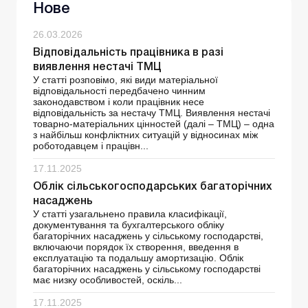
Нове
26.03.2026
Відповідальність працівника в разі
виявлення нестачі ТМЦ
У статті розповімо, які види матеріальної
відповідальності передбачено чинним
законодавством і коли працівник несе
відповідальність за нестачу ТМЦ. Виявлення нестачі
товарно-матеріальних цінностей (далі – ТМЦ) – одна
з найбільш конфліктних ситуацій у відносинах між
роботодавцем і працівн...
17.11.2025
Облік сільськогосподарських багаторічних
насаджень
У статті узагальнено правила класифікації,
документування та бухгалтерського обліку
багаторічних насаджень у сільському господарстві,
включаючи порядок їх створення, введення в
експлуатацію та подальшу амортизацію. Облік
багаторічних насаджень у сільському господарстві
має низку особливостей, оскіль...
17.11.2025