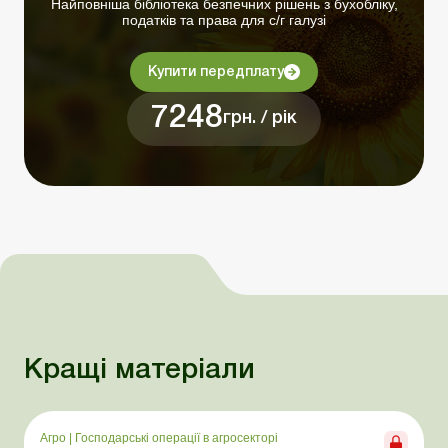
Найповніша бібліотека безпечних рішень з бухобліку,
податків та права для с/г галузі
Купити передплату
7248
грн. / рік
Кращі матеріали
Агро
|
Господарські операції в агросекторі