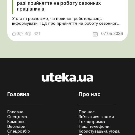
разі прийняття на роботу сезонних
працівників
У статті розповімо, чи повинен роботодавець
інформувати ТЦК про прийняття на роботу сезонного
працівника. Суть проблеми. Зараз багато
агропідприємств приймає працівників на сезонні
0
4
821
07.05.2026
роботи. Через значні штрафні санкції за порушення
порядку ведення військового обліку в
сільгосппідприємств виникає запи...
Головна
Про нас
Головна
Про нас
Спецтема
Зв'язатися з нами
Комерція
Техпідтримка
Вебінари
Наші телефони
Спецрозбір
Користувацька угода