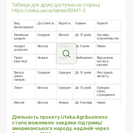
Таблиця для друку доступна на сторінці:
https://uteka.ua/ua/tables/90441-0
Вид
Доступність
Вартість
Терміни
Гарантії
фінансування
Банківські
Середня
Висока
До 10 років
Застава,
кредити
поручительство
Аграрні
Висока
Средняя
До 5 років
Немає
розписки
Прямі
Низька
Немає
Необмежено
Відчуження
інвестиції
частки в
капіталі
Випуск
Середня
Середня
До 10 років
Реєстрація,
цінних
звітність
паперів
Лізинг
Висока
Середня
До 10 років
Орендна
плата,
страхування
Векселі
Висока
Низька
До 6 місяців
Немає
Діяльність проєкту
Uteka.Agribusiness
стала можливою завдяки підтримці
американського народу, наданій через