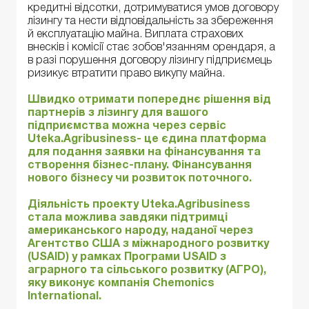
кредитні відсотки, дотримуватися умов договору
лізингу та нести відповідальність за збереження
й експлуатацію майна. Виплата страхових
внесків і комісії стає зобов'язанням орендаря, а
в разі порушення договору лізингу підприємець
ризикує втратити право викупу майна.
Швидко отримати попереднє рішення від
партнерів з лізингу для вашого
підприємства можна через сервіс
Uteka.Agribusiness
- це єдина платформа
для подання заявки на фінансування та
створення бізнес-плану. Фінансування
нового бізнесу чи розвиток поточного.
Діяльність проекту
Uteka.Agribusiness
стала можлива завдяки підтримці
американського народу, наданої через
Агентство США з міжнародного розвитку
(USAID) у рамках Програми USAID з
аграрного та сільського розвитку (АГРО),
яку виконує компанія Chemonics
International.