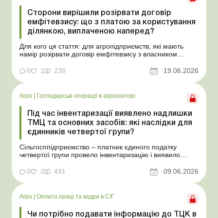
Сторони вирішили розірвати договір
емфітевзису: що з платою за користування
ділянкою, виплаченою наперед?
Для кого ця стаття: для агропідприємств, які мають
намір розірвати договір емфітевзису з власником
земельної ділянки за взаємною згодою. Ускладнімо цю
ситуацію тим, що плата за користування земельною
0
1
238
19.06.2026
ділянкою була виплачена власнику наперед за декілька
років. У такому разі перед емфітевтом і власник...
Агро
|
Господарські операції в агросекторі
Під час інвентаризації виявлено надлишки
ТМЦ та основних засобів: які наслідки для
єдинників четвертої групи?
Сільгосппідприємство – платник єдиного податку
четвертої групи провело інвентаризацію і виявило
надлишки не оприбуткованих під час придбання
товарів, продукції власного виробництва, а також
0
2
491
09.06.2026
основних засобів (далі – ОЗ). Як вплинуть такі
надлишки при їх оприбуткуванні на частку сільгоспто...
Агро
|
Оплата праці та кадри в С/Г
Чи потрібно подавати інформацію до ТЦК в