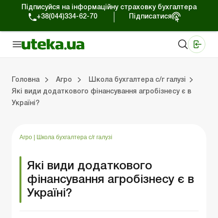
Підписуйся на інформаційну страховку бухгалтера
+38(044)334-62-70
Підписатися
Медичні КНП
Online видання «Баланс»
Online видання «Баланс-Агро»
Online бібліотека «Баланс»
Портал Баланс-Бюджет
Сервіси Баланс-Бюджет
Свiт позитива
Оподаткування та бухоблік сільгосппідприємств
Фермерське господарство
Школа бухгалтера с/г галузі
Галузевий бухгалтерський облік в С/Г
Перевірки с/г підприємств
Головна
Агро
Школа бухгалтера с/г галузі
Які види додаткового фінансування агробізнесу є в
Україні?
лік сільгосппідприємств
арство
/Г
ємств
Земля та земельні правовідносини
Юридичні консультації
Спецвипуски для агропідприємств
Блог редакції Uteka-Агро
Господарські операції в агросекто
Оплата праці та кадри в С
Державна підтримка та інвестиції
Розрахунки в С/Г
Агро
|
Школа бухгалтера с/г галузі
Які види додаткового
фінансування агробізнесу є в
Україні?