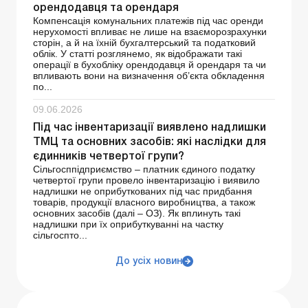
орендодавця та орендаря
Компенсація комунальних платежів під час оренди
нерухомості впливає не лише на взаєморозрахунки
сторін, а й на їхній бухгалтерський та податковий
облік. У статті розглянемо, як відображати такі
операції в бухобліку орендодавця й орендаря та чи
впливають вони на визначення об’єкта обкладення
по...
09.06.2026
Під час інвентаризації виявлено надлишки
ТМЦ та основних засобів: які наслідки для
єдинників четвертої групи?
Сільгосппідприємство – платник єдиного податку
четвертої групи провело інвентаризацію і виявило
надлишки не оприбуткованих під час придбання
товарів, продукції власного виробництва, а також
основних засобів (далі – ОЗ). Як вплинуть такі
надлишки при їх оприбуткуванні на частку
сільгоспто...
До усіх новин