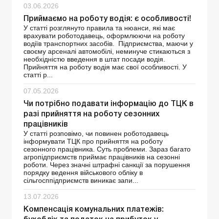
03.06.2026
Приймаємо на роботу водія: є особливості!
У статті розглянуто правила та нюанси, які має
врахувати роботодавець, оформлюючи на роботу
водіїв транспортних засобів. Підприємства, маючи у
своєму арсеналі автомобілі, неминуче стикаються з
необхідністю введення в штат посади водія.
Прийняття на роботу водія має свої особливості. У
статті р...
07.05.2026
Чи потрібно подавати інформацію до ТЦК в
разі прийняття на роботу сезонних
працівників
У статті розповімо, чи повинен роботодавець
інформувати ТЦК про прийняття на роботу
сезонного працівника. Суть проблеми. Зараз багато
агропідприємств приймає працівників на сезонні
роботи. Через значні штрафні санкції за порушення
порядку ведення військового обліку в
сільгосппідприємств виникає запи...
13.07.2026
Компенсація комунальних платежів: