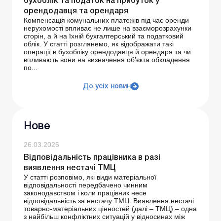
бухоблік та податок на прибуток у
орендодавця та орендаря
Компенсація комунальних платежів під час оренди
нерухомості впливає не лише на взаєморозрахунки
сторін, а й на їхній бухгалтерський та податковий
облік. У статті розглянемо, як відображати такі
операції в бухобліку орендодавця й орендаря та чи
впливають вони на визначення об’єкта обкладення
по...
До усіх новин
Нове
26.03.2026
Відповідальність працівника в разі
виявлення нестачі ТМЦ
У статті розповімо, які види матеріальної
відповідальності передбачено чинним
законодавством і коли працівник несе
відповідальність за нестачу ТМЦ. Виявлення нестачі
товарно-матеріальних цінностей (далі – ТМЦ) – одна
з найбільш конфліктних ситуацій у відносинах між