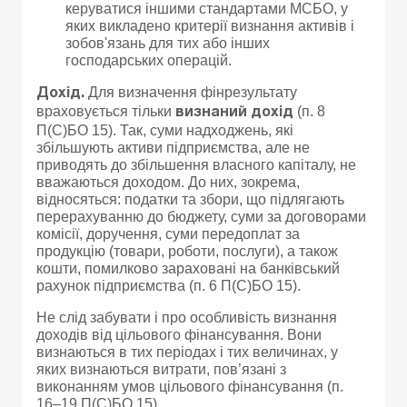
керуватися іншими стандартами МСБО, у
яких викладено критерії визнання активів і
зобов'язань для тих або інших
господарських операцій.
Для визначення фінрезультату
Дохід.
враховується тільки
(п. 8
визнаний дохід
П(С)БО 15). Так, суми надходжень, які
збільшують активи підприємства, але не
приводять до збільшення власного капіталу, не
вважаються доходом. До них, зокрема,
відносяться: податки та збори, що підлягають
перерахуванню до бюджету, суми за договорами
комісії, доручення, суми передоплат за
продукцію (товари, роботи, послуги), а також
кошти, помилково зараховані на банківський
рахунок підприємства (п. 6 П(С)БО 15).
Не слід забувати і про особливість визнання
доходів від цільового фінансування. Вони
визнаються в тих періодах і тих величинах, у
яких визнаються витрати, пов’язані з
виконанням умов цільового фінансування (п.
16–19 П(С)БО 15).