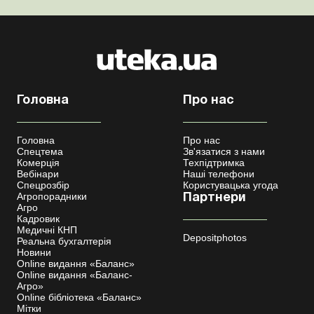
Головна
Про нас
Головна
Про нас
Спецтема
Зв'язатися з нами
Комерція
Техпідтримка
Вебінари
Наші телефони
Спецрозбір
Користувацька угода
Агропорадники
Партнери
Агро
Кадровик
Медичні КНП
Depositphotos
Реальна бухгалтерія
Новини
Online видання «Баланс»
Online видання «Баланс-
Агро»
Online бібліотека «Баланс»
Мітки