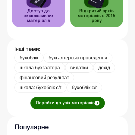
Доступ до
Відкритий архів
ексклюзивних
матеріалів c 2015
матеріалів
року
Інші теми:
бухоблік
бухгалтерські проведення
школа бухгалтера
видатки
дохід
фінансовий результат
школа: бухоблік с/г
бухоблік с/г
Перейти до усіх матеріалів
Популярне