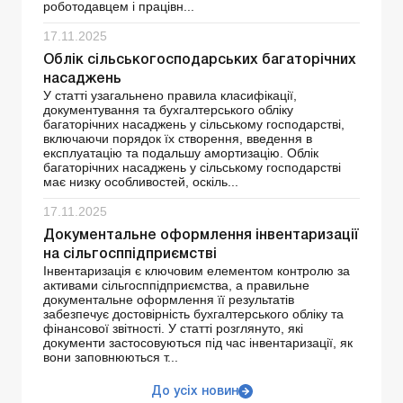
роботодавцем і працівн...
17.11.2025
Облік сільськогосподарських багаторічних
насаджень
У статті узагальнено правила класифікації,
документування та бухгалтерського обліку
багаторічних насаджень у сільському господарстві,
включаючи порядок їх створення, введення в
експлуатацію та подальшу амортизацію. Облік
багаторічних насаджень у сільському господарстві
має низку особливостей, оскіль...
17.11.2025
Документальне оформлення інвентаризації
на сільгосппідприємстві
Інвентаризація є ключовим елементом контролю за
активами сільгосппідприємства, а правильне
документальне оформлення її результатів
забезпечує достовірність бухгалтерського обліку та
фінансової звітності. У статті розглянуто, які
документи застосовуються під час інвентаризації, як
вони заповнюються т...
До усіх новин