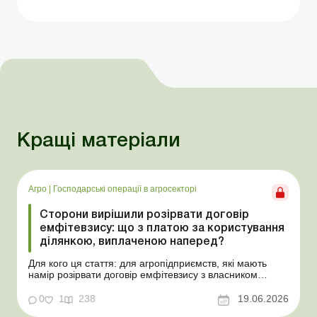
Кращі матеріали
Агро
|
Господарські операції в агросекторі
Сторони вирішили розірвати договір
емфітевзису: що з платою за користування
ділянкою, виплаченою наперед?
Для кого ця стаття: для агропідприємств, які мають
намір розірвати договір емфітевзису з власником
земельної ділянки за взаємною згодою. Ускладнімо цю
ситуацію тим, що плата за користування земельною
0
1
238
19.06.2026
ділянкою була виплачена власнику наперед за декілька