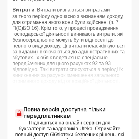
. Витрати визнаються витратами
Витрати
звітного періоду одночасно з визнанням доходу,
для отримання якого вони були здійснені (п. 7
П(С)БО 16). Крім того, у процесі провадження
господарської діяльності виникають витрати, які
безпосередньо не можуть бути віднесені до
певного виду доходу. Ці витрати класифікуються
за видами і включаються до адміністративних та
збутових. Їх облік ведеться на спеціально
передбачених для цього рахунках 92 та 93
відповідно. Такі витрати списуються в періоді їх
виникнення за рахунок зменшення загального
отриманого доходу від операційної діяльності.
Повна версія доступна тільки
передплатникам
Підпишіться на онлайн сервіси для
бухгалтерів та кадровиків Uteka. Отримайте
повний доступ бібліотеки безпечних рішень, які