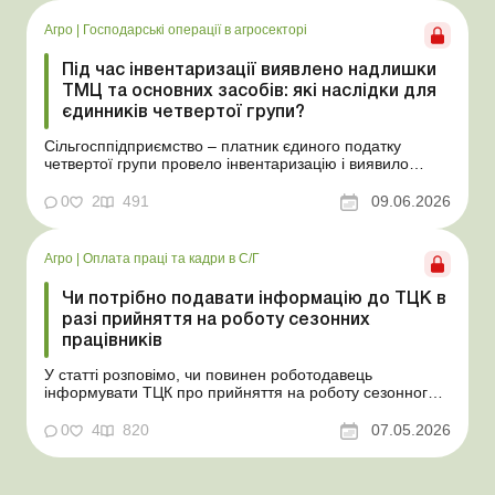
років. У такому разі перед емфітевтом і власник...
Агро
|
Господарські операції в агросекторі
Під час інвентаризації виявлено надлишки
ТМЦ та основних засобів: які наслідки для
єдинників четвертої групи?
Сільгосппідприємство – платник єдиного податку
четвертої групи провело інвентаризацію і виявило
надлишки не оприбуткованих під час придбання
товарів, продукції власного виробництва, а також
0
2
491
09.06.2026
основних засобів (далі – ОЗ). Як вплинуть такі
надлишки при їх оприбуткуванні на частку сільгоспто...
Агро
|
Оплата праці та кадри в С/Г
Чи потрібно подавати інформацію до ТЦК в
разі прийняття на роботу сезонних
працівників
У статті розповімо, чи повинен роботодавець
інформувати ТЦК про прийняття на роботу сезонного
працівника. Суть проблеми. Зараз багато
агропідприємств приймає працівників на сезонні
0
4
820
07.05.2026
роботи. Через значні штрафні санкції за порушення
порядку ведення військового обліку в
сільгосппідприємств виникає запи...