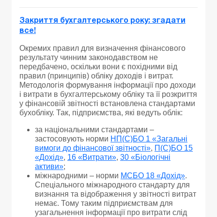
Закриття бухгалтерського року: згадати
все!
Окремих правил для визначення фінансового
результату чинним законодавством не
передбачено, оскільки вони є похідними від
правил (принципів) обліку доходів і витрат.
Методологія формування інформації про доходи
і витрати в бухгалтерському обліку та її розкриття
у фінансовій звітності встановлена стандартами
бухобліку. Так, підприємства, які ведуть облік:
за національними стандартами –
застосовують норми
НП(С)БО 1 «Загальні
вимоги до фінансової звітності»
,
П(С)БО 15
«Дохід»
,
16 «Витрати»
,
30 «Біологічні
активи»
;
міжнародними – норми
МСБО 18 «Дохід»
.
Спеціального міжнародного стандарту для
визнання та відображення у звітності витрат
немає. Тому таким підприємствам для
узагальнення інформації про витрати слід