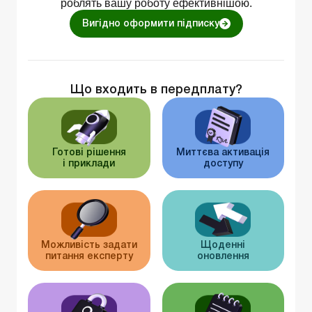
роблять вашу роботу ефективнішою.
Вигідно оформити підписку
Що входить в передплату?
Готові рішення
Миттєва активація
і приклади
доступу
Можливість задати
Щоденні
питання експерту
оновлення