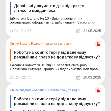
Дозвільні документи для відкриття
літнього майданчика
Бібліотека Баланс № 10 «Виїзна торгівля: як
організувати, оформити та здійснювати» З настанням
теплого сезону дедалі більше ресторанів і кафе
облаштовують літні майданчики. Попри те, що в
0
0
35
21.05.2025
законодавстві відсутнє чітке визначення цього поняття,
порядок розміщення літніх майданчиків регулю...
Online Баланс-Бюджет
|
Кадри та зарплата
Робота на комп’ютері у віддаленому
режимі: чи є право на додаткову відпустку?
Баланс-Бюджет № 10 від 11 березня 2025 року
Практична ситуація Працівник підприємства мав право
на додаткову відпустку за роботу на комп’ютері
тривалістю 4 календарних дні. Однак зараз цей
0
0
43
10.03.2025
працівник почав працювати вдома у віддаленому
(дистанційному) режимі. Чи зберігається за ним право
на ц...
Online видання «Баланс»
|
Оплата праці та кадри
Робота на комп’ютері у віддаленому
режимі: чи є право на додаткову відпустку?