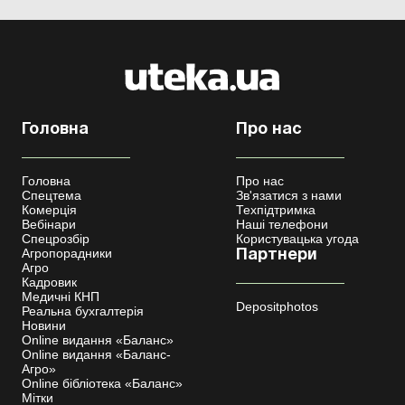
Головна
Про нас
Головна
Про нас
Спецтема
Зв'язатися з нами
Комерція
Техпідтримка
Вебінари
Наші телефони
Спецрозбір
Користувацька угода
Агропорадники
Партнери
Агро
Кадровик
Медичні КНП
Depositphotos
Реальна бухгалтерія
Новини
Online видання «Баланс»
Online видання «Баланс-
Агро»
Online бібліотека «Баланс»
Мітки