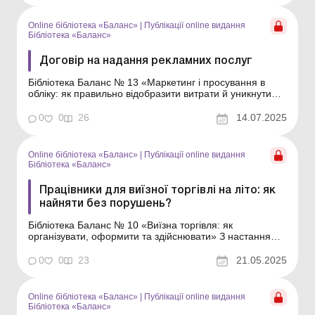
громадянином РФ. Загальні вимоги Пр...
Online бібліотека «Баланс»
|
Публікації online видання
Бібліотека «Баланс»
Договір на надання рекламних послуг
Бібліотека Баланс № 13 «Маркетинг і просування в
обліку: як правильно відобразити витрати й уникнути
податкових ризиків» Для здійснення діяльності у сфері
реклами законодавством передбачено певні правила,
0
0
26
14.07.2025
яких слід дотримуватись при укладанні договору на
надання рекламних послуг. У стат...
Online бібліотека «Баланс»
|
Публікації online видання
Бібліотека «Баланс»
Працівники для виїзної торгівлі на літо: як
найняти без порушень?
Бібліотека Баланс № 10 «Виїзна торгівля: як
організувати, оформити та здійснювати» З настанням
теплої погоди та зростанням попиту на товари й
послуги під відкритим небом у багатьох роботодавців
0
0
23
21.05.2025
виникає потреба найняти персонал для виїзної торгівлі
на літній період. Часто ці працівники т...
Online бібліотека «Баланс»
|
Публікації online видання
Бібліотека «Баланс»