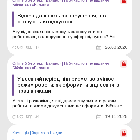
Online бібліотека «Баланс»
|
Публікації online видання
Бібліотека «Баланс»
Відповідальність за порушення, що
стосуються відпусток
Яку відповідальність можуть застосувати до
роботодавця за порушення у сфері відпусток? Які
розміри штрафних санкцій установлено за такі
порушення? Як уникнути штрафів або зменшити їх
0
0
47
26.03.2026
розмір? Відповіді на ці запитання – у статті. Бібліотека
Баланс № 6 «Відповідальність бізнесу: як перед...
Online бібліотека «Баланс»
|
Публікації online видання
Бібліотека «Баланс»
У воєнний період підприємство змінює
режим роботи: як оформити відносини із
працівниками
У статті розповімо, як підприємству змінити режим
роботи та якими документами це оформити. Бібліотека
Баланс № 22 «Режими роботи та робочого часу» Під
час воєнного стану багато підприємств установлюють
0
0
34
19.11.2025
персоналу режим неповного робочого дня. Такий крок
зазвичай викликаний економічними ...
Комерція
|
Зарплата і кадри