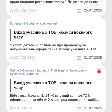
щодо надання рекламних послуг? Які умови до нього
слід включити? Яка відповідальність може бути
застосована за порушення законодавства у сфері
0
3
3360
25.07.2025
реклами? Відповіді на ці запитання – у нашій статті.
Маркетинг і просування в обліку: як правильно в...
Комерція
|
Юридичні консультації
Вихід учасника з ТОВ: нюанси воєнного
часу
У статті детально розповімо про процедуру та
документальне оформлення виходу учасника з ТОВ під
час дії воєнного стану. У статті розглянемо нинішній
порядок виходу учасників із ТОВ на прикладі двох
0
2
1904
21.07.2025
поширених ситуацій, а саме: коли з товариства хоче
вийти учасник, який: перебуває за кордоно...
Online бібліотека «Баланс»
|
Публікації online видання
Бібліотека «Баланс»
Вихід учасника з ТОВ: нюанси воєнного
часу
Бібліотека Баланс № 14 «Статутний капітал ТОВ:
оформлення та облік» У статті розглянемо нинішній
порядок виходу учасників із ТОВ на прикладі двох
поширених ситуацій, а саме: коли з товариства хоче
0
0
39
21.07.2025
вийти учасник, який: перебуває за кордоном; є