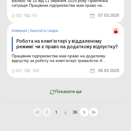
Баланс № 10 від 11 березня 2025 року Практична
ситуація Працівник підприємства мав право на
додаткову відпустку за роботу на комп’ютері тривалістю
4 календарних дні. Однак зараз цей працівник почав
0
0
63
07.03.2025
працювати вдома у віддаленому (дистанційному)
режимі. Чи зберігається за ним право на цю додат...
Комерція
|
Зарплата і кадри
Робота на комп’ютері у віддаленому
режимі: чи є право на додаткову відпустку?
Працівник підприємства мав право на додаткову
відпустку за роботу на комп’ютері тривалістю 4
календарних дні. Однак зараз цей працівник почав
працювати вдома у віддаленому (дистанційному)
0
2
362
05.03.2025
режимі. Чи зберігається за ним право на цю додаткову
відпустку після переходу на віддалену роботу?
Практич...
Показати ще
1
36
З