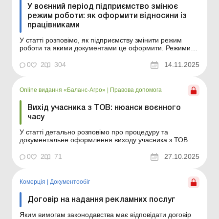
У воєнний період підприємство змінює
режим роботи: як оформити відносини із
працівниками
У статті розповімо, як підприємству змінити режим
роботи та якими документами це оформити. Режими
роботи та робочого часу: установлення та особливості
Режими роботи та робочого часу Режими роботи та
0
2
304
14.11.2025
робочого часу на підприємстві Під час воєнного стану
багато підприємств установлюють персоналу режи...
Online видання «Баланс-Агро»
|
Правова допомога
Вихід учасника з ТОВ: нюанси воєнного
часу
У статті детально розповімо про процедуру та
документальне оформлення виходу учасника з ТОВ під
час дії воєнного стану. Баланс-Агро № 43 від 28
жовтня 2025 року У статті розглянемо нинішній порядок
0
2
71
27.10.2025
виходу учасників із ТОВ на прикладі двох поширених
ситуацій, а саме: коли з товариства хоче ви...
Комерція
|
Документообiг
Договір на надання рекламних послуг
Яким вимогам законодавства має відповідати договір