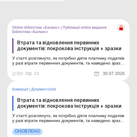
Online бібліотека «Баланс»
|
Публікації online видання
Бібліотека «Баланс»
Втрата та відновлення первинних
документів: покрокова інструкція + зразки
У статті розглянуто, як потрібно діяти платнику податків
у разі втрати первинних документів, та наведено зразки
необхідних документів. Серія Бібліотека «Баланс»
Спецтема «Первинні та кадрові документи: оригінали,
0
0
23
30.07.2026
копії, дублікати» Втрата первинних документів може
бути пов&r...
Комерція
|
Документообiг
Втрата та відновлення первинних
документів: покрокова інструкція + зразки
У статті розглянуто, як потрібно діяти платнику податків
у разі втрати первинних документів, та наведено зразки
необхідних документів. Втрата первинних документів
може бути пов’язана з недбалістю осіб, відповідальних
ОНОВЛЕНО
за зберігання документів, крадіжкою, природними