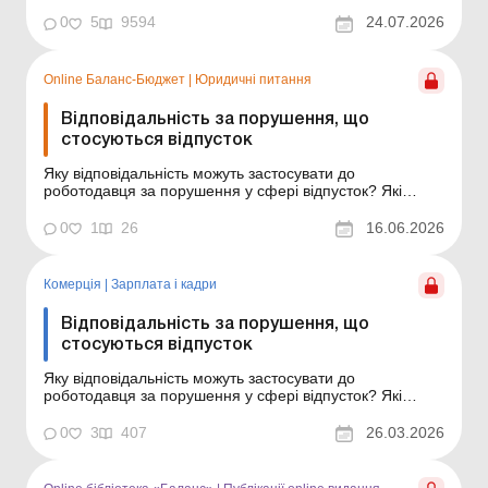
катаклізмами (пожежа, повінь ...
0
5
9594
24.07.2026
Online Баланс-Бюджет
|
Юридичні питання
Відповідальність за порушення, що
стосуються відпусток
Яку відповідальність можуть застосувати до
роботодавця за порушення у сфері відпусток? Які
розміри штрафних санкцій установлено за такі
порушення? Як уникнути штрафів або зменшити їх
0
1
26
16.06.2026
розмір? Відповіді на ці запитання – у статті. Баланс-
Бюджет № 24 від 16 червня 2026 року Недотримання
вимог з...
Комерція
|
Зарплата і кадри
Відповідальність за порушення, що
стосуються відпусток
Яку відповідальність можуть застосувати до
роботодавця за порушення у сфері відпусток? Які
розміри штрафних санкцій установлено за такі
порушення? Як уникнути штрафів або зменшити їх
0
3
407
26.03.2026
розмір? Відповіді на ці запитання – у статті.
Недотримання вимог законодавства про відпустки несе
фінансові риз...